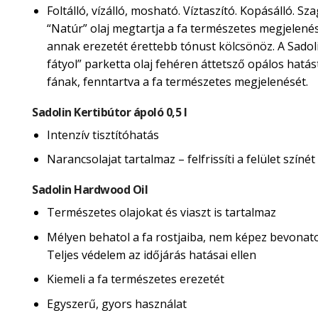
Foltálló, vízálló, mosható. Víztaszító. Kopásálló. Sza
“Natúr” olaj megtartja a fa természetes megjelené
annak erezetét érettebb tónust kölcsönöz. A Sadol
fátyol” parketta olaj fehéren áttetsző opálos hatás
fának, fenntartva a fa természetes megjelenését.
Sadolin Kertibútor ápoló 0,5 l
Intenzív tisztítóhatás
Narancsolajat tartalmaz – felfrissíti a felület színét
Sadolin Hardwood Oil
Természetes olajokat és viaszt is tartalmaz
Mélyen behatol a fa rostjaiba, nem képez bevonatot
Teljes védelem az időjárás hatásai ellen
Kiemeli a fa természetes erezetét
Egyszerű, gyors használat