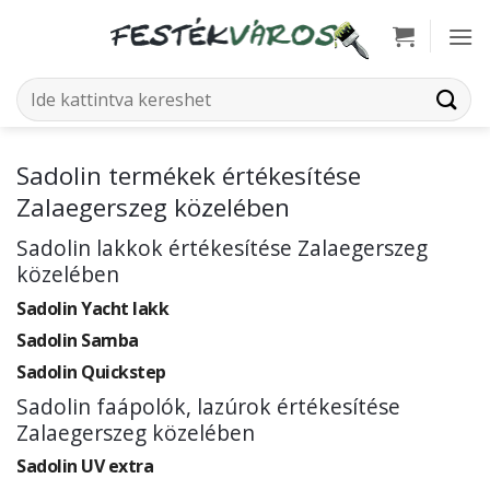
Skip
to
content
Keresés
a
következőre:
Sadolin termékek értékesítése
Zalaegerszeg közelében
Sadolin lakkok értékesítése Zalaegerszeg
közelében
Sadolin Yacht lakk
Sadolin Samba
Sadolin Quickstep
Sadolin faápolók, lazúrok értékesítése
Zalaegerszeg közelében
Sadolin UV extra