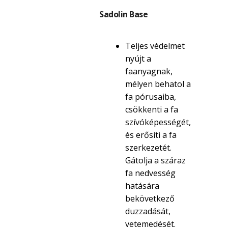
Sadolin Base
Teljes védelmet
nyújt a
faanyagnak,
mélyen behatol a
fa pórusaiba,
csökkenti a fa
szívóképességét,
és erősíti a fa
szerkezetét.
Gátolja a száraz
fa nedvesség
hatására
bekövetkező
duzzadását,
vetemedését.