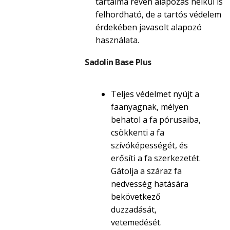
tartalma révén alapozás nélkül is
felhordható, de a tartós védelem
érdekében javasolt alapozó
használata.
Sadolin Base Plus
Teljes védelmet nyújt a
faanyagnak, mélyen
behatol a fa pórusaiba,
csökkenti a fa
szívóképességét, és
erősíti a fa szerkezetét.
Gátolja a száraz fa
nedvesség hatására
bekövetkező
duzzadását,
vetemedését.