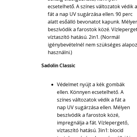
ecsetelhető. A színes változatok védik 
fát a nap UV sugárzása ellen. 90 perc
alatt esőálló bevonatot kapunk. Mélye
beszívódik a farostok közé. Vízleperget
víztaszító hatású. 2in1. (Normál
igénybevételnél nem szükséges alapoz
használni.)
Sadolin Classic
Védelmet nyújt a kék gombák
ellen. Könnyen ecsetelhető. A
színes változatok védik a fát a
nap UV sugárzása ellen. Mélyen
beszívódik a farostok közé,
impregnálja a fát. Vízlepergető,
víztaszító hatású. 3in1: biocid