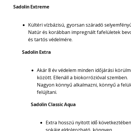
Sadolin Extreme
Kültéri vízbázisú, gyorsan száradó selyemfényű
Natúr és korábban impregnált fafelületek be
és tartós védelmére.
Sadolin Extra
Akár 8 év védelem minden időjárási körül
között. Ellenáll a biokorrózióval szemben.
Nagyon könnyű alkalmazni, könnyű a felül
felújítani.
Sadolin Classic Aqua
Extra hosszú nyitott idő következtébe
sokáig eldolgozható, könnyen