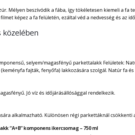
r. Mélyen beszívódik a fába, így tökéletesen kiemeli a fa 
ilmet képez a fa felületén, ezáltal véd a nedvesség és az idő
s közelében
onensű, selyem/magasfényű parkettalakk Felületek: Natúr p
k (keményfa fajták, fenyőfa) lakkozására szolgál. Natúr fa é
magasfényű. Jó víz és időjárásállósággal rendelkezik.
ására alkalmazható. Különösen régi parkettáknál csökkenti a
akk “A+B” komponens ikercsomag – 750 ml