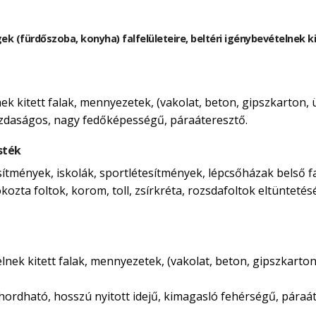
gek (fürdőszoba, konyha) falfelületeire, beltéri igénybevételnek 
lnek kitett falak, mennyezetek, (vakolat, beton, gipszkarton,
azdaságos, nagy fedőképességű, páraáteresztő.
sték
esítmények, iskolák, sportlétesítmények, lépcsőházak belső f
kozta foltok, korom, toll, zsírkréta, rozsdafoltok eltüntetés
telnek kitett falak, mennyezetek, (vakolat, beton, gipszkarto
ordható, hosszú nyitott idejű, kimagasló fehérségű, páraát