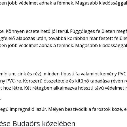
rben jobb védelmet adnak a fémnek. Magasabb kiadóssággal 
ke. Könnyen ecsetelhető jól terül. Függőleges felületen megf
egfelelő alapozás után, továbbá korábban már festett felület
rben jobb védelmet adnak a fémnek. Magasabb kiadóssággal 
ínium, cink és réz), minden típusú fa valamint kemény PVC 
ny PVC-re. Korszerű összetétele és kitűnő tapadása révén rö
 hoz létre. Két rétegben alkalmazva hosszú távú védelmet ny
r
gű impregnáló lazúr. Mélyen beszívódik a farostok közé, ezá
ítése Budaörs közelében