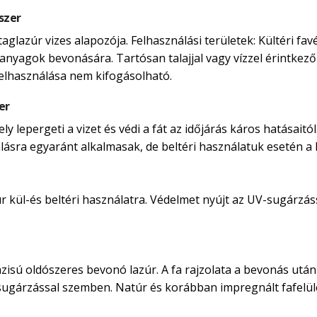
szer
taglazúr vizes alapozója. Felhasználási területek: Kültéri 
anyagok bevonására. Tartósan talajjal vagy vízzel érintkező 
felhasználása nem kifogásolható.
er
 lepergeti a vizet és védi a fát az időjárás káros hatásaitól
nálásra egyaránt alkalmasak, de beltéri használatuk esetén a ka
kül-és beltéri használatra. Védelmet nyújt az UV-sugárzássá
isú oldószeres bevonó lazúr. A fa rajzolata a bevonás után i
-sugárzással szemben. Natúr és korábban impregnált fafelü