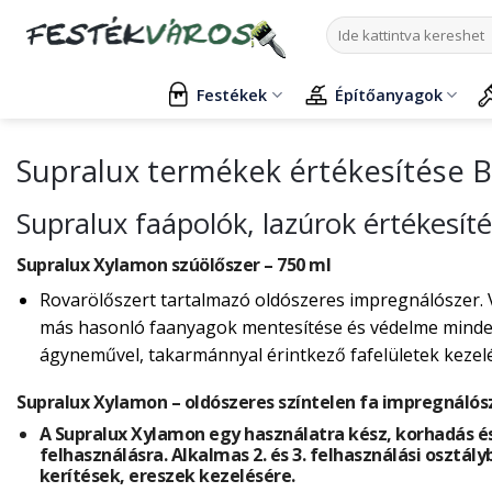
Skip
Keresés
to
a
content
következőre:
Festékek
Építőanyagok
Supralux termékek értékesítése 
Supralux faápolók, lazúrok értékesí
Supralux Xylamon szúölőszer – 750 ml
Rovarölőszert tartalmazó oldószeres impregnálószer. 
más hasonló faanyagok mentesítése és védelme mindenf
ágyneművel, takarmánnyal érintkező fafelületek kezelés
Supralux Xylamon – oldószeres színtelen fa impregnálós
A Supralux Xylamon egy használatra kész, korhadás és
felhasználásra. Alkalmas 2. és 3. felhasználási osztály
kerítések, ereszek kezelésére.