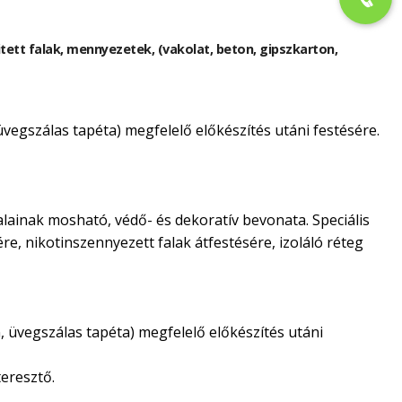
kitett falak, mennyezetek, (vakolat, beton, gipszkarton,
 üvegszálas tapéta) megfelelő előkészítés utáni festésére.
alainak mosható, védő- és dekoratív bevonata. Speciális
ére, nikotinszennyezett falak átfestésére, izoláló réteg
n, üvegszálas tapéta) megfelelő előkészítés utáni
eresztő.