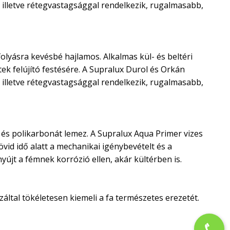
illetve rétegvastagsággal rendelkezik, rugalmasabb,
olyásra kevésbé hajlamos. Alkalmas kül- és beltéri
ek felújító festésére. A Supralux Durol és Orkán
illetve rétegvastagsággal rendelkezik, rugalmasabb,
és polikarbonát lemez. A Supralux Aqua Primer vizes
vid idő alatt a mechanikai igénybevételt és a
újt a fémnek korrózió ellen, akár kültérben is.
ltal tökéletesen kiemeli a fa természetes erezetét.