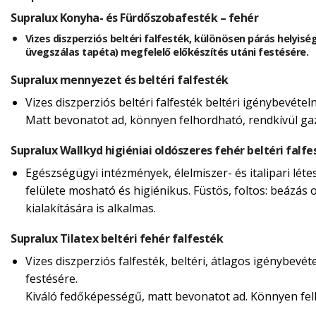
Supralux Konyha- és Fürdőszobafesték – fehér
Vizes diszperziós beltéri falfesték, különösen párás helyisé
üvegszálas tapéta) megfelelő előkészítés utáni festésére.
Supralux mennyezet és beltéri falfesték
Vizes diszperziós beltéri falfesték beltéri igénybevéte
Matt bevonatot ad, könnyen felhordható, rendkívül g
Supralux Wallkyd higiéniai oldószeres fehér beltéri falfe
Egészségügyi intézmények, élelmiszer- és italipari lét
felülete mosható és higiénikus. Füstös, foltos: beázás o
kialakítására is alkalmas.
Supralux Tilatex beltéri fehér falfesték
Vizes diszperziós falfesték, beltéri, átlagos igénybevé
festésére.
Kiváló fedőképességű, matt bevonatot ad. Könnyen felh