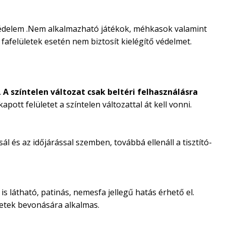
favédelem .Nem alkalmazható játékok, méhkasok valamint
fafelületek esetén nem biztosít kielégítő védelmet.
.
A színtelen változat csak beltéri felhasználásra
pott felületet a színtelen változattal át kell vonni.
l és az időjárással szemben, továbbá ellenáll a tisztító-
s látható, patinás, nemesfa jellegű hatás érhető el.
letek bevonására alkalmas.