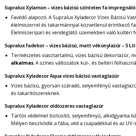
Supralux Xylamon – vizes bázisú színtelen fa impregnáló
Favédő alapozó. A Supralux Xyladecor Vizes Bázisú Vas
élelmiszerrel és takarmánnyal közvetlenül érintkező fa
Élelmiszeripari és vendéglátó üzemekben való kültéri 
Supralux Fadekor – vizes bázisú, matt vékonylazúr – 5 Lit
Természetes viasztartalmú, vizes bázisú dekorlazúr, mely
alkalmas
. A színes változatok kül-, és beltéri felhasz
Supralux Xyladecor Aqua vizes bázisú vastaglazúr
Vizes bázisú, gyorsan száradó, selyemfényű vastaglazúr 
és takarítószereknek.
Supralux Xyladecor oldószeres vastaglazúr
Tartós védelmet biztosító, selyemfényű, alkidgyanta báz
Mélyen beszívódik a fába, véd a csapadékkal és az UV