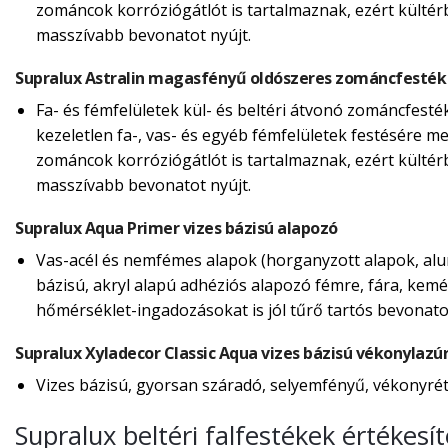
zománcok korróziógátlót is tartalmaznak, ezért külté
masszívabb bevonatot nyújt.
Supralux Astralin magasfényű oldószeres zománcfesték
Fa- és fémfelületek kül- és beltéri átvonó zománcfesté
kezeletlen fa-, vas- és egyéb fémfelületek festésére m
zománcok korróziógátlót is tartalmaznak, ezért külté
masszívabb bevonatot nyújt.
Supralux Aqua Primer vizes bázisú alapozó
Vas-acél és nemfémes alapok (horganyzott alapok, alum
bázisú, akryl alapú adhéziós alapozó fémre, fára, kemé
hőmérséklet-ingadozásokat is jól tűrő tartós bevonatot
Supralux Xyladecor Classic Aqua vizes bázisú vékonylazú
Vizes bázisú, gyorsan száradó, selyemfényű, vékonyréte
Supralux beltéri falfestékek értékes