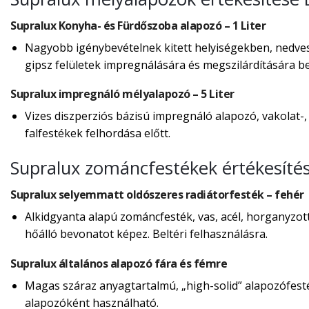
Supralux Konyha- és Fürdőszoba alapozó – 1 Liter
Nagyobb igénybevételnek kitett helyiségekben, nedves,
gipsz felületek impregnálására és megszilárdítására bel
Supralux impregnáló mélyalapozó – 5 Liter
Vizes diszperziós bázisú impregnáló alapozó, vakolat-,
falfestékek felhordása előtt.
Supralux zománcfestékek értékesíté
Supralux selyemmatt oldószeres radiátorfesték – fehér
Alkidgyanta alapú zománcfesték, vas, acél, horganyzot
hőálló bevonatot képez. Beltéri felhasználásra.
Supralux általános alapozó fára és fémre
Magas száraz anyagtartalmú, „high-solid” alapozófes
alapozóként használható.