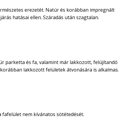
természetes erezetét. Natúr és korábban impregnált
járás hatásai ellen. Száradás után szagtalan.
arketta és fa, valamint már lakkozott, felújítandó
s korábban lakkozott felületek átvonására is alkalmas.
 fafelület nem kívánatos sötétedését.