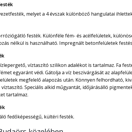
festék
yezetfesték, melyet a 4 évszak különböző hangulatai ihlettek
rróziógátló festék. Különféle fém- és acélfelületek, külön
ozás nélkül is használható. Impregnált betonfelületek festés
ék
zlepergető, víztaszító szilikon adalékot is tartalmaz. Fa fe
émet egyaránt védi. Gátolja a víz beszivárgását az alapfelületi
mfelületek megfelelő alapozás után. Könnyen felhordható, ki
, víztaszító. Speciális alkid műgyantát, időjárásálló pigmen
et tartalmaz.
ték
áló fedőképességű, kültéri festék.
 Budaörs közelében