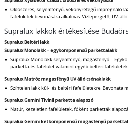
Supralux Xyladecor Classic oldószeres vékonylazúr
Oldószeres, selyemfényű, vékonyrétegű impregnáló lazú
fafelületek bevonására alkalmas. Vízlepergető, UV-álló f
Supralux lakkok értékesítése Budaör
Supralux Beltéri lakk
Supralux Monolakk – egykomponensű parkettalakk
Supralux Monolakk selyemfényű, magasfényű – Egykomp
parketta-és fafelület valamint egyéb beltéri fafelülete
Supralux Matróz magasfényű UV álló csónaklakk
Színtelen lakk kül-, és beltéri fafelületekre. Bevonata 
Supralux Gemini Tivinil parketta alapozó
Natúr, kezeletlen fafelületek, főként parketták alapoz
Supralux Gemini kétkomponensű magasfényű parkettal