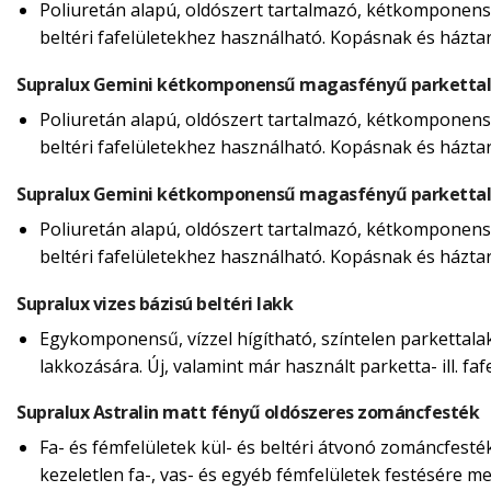
Poliuretán alapú, oldószert tartalmazó, kétkomponensű
beltéri fafelületekhez használható. Kopásnak és házta
Supralux Gemini kétkomponensű magasfényű parketta
Poliuretán alapú, oldószert tartalmazó, kétkomponensű
beltéri fafelületekhez használható. Kopásnak és házta
Supralux Gemini kétkomponensű magasfényű parketta
Poliuretán alapú, oldószert tartalmazó, kétkomponensű
beltéri fafelületekhez használható. Kopásnak és házta
Supralux vizes bázisú beltéri lakk
Egykomponensű, vízzel hígítható, színtelen parkettalakk
lakkozására. Új, valamint már használt parketta- ill. f
Supralux Astralin matt fényű oldószeres zománcfesték
Fa- és fémfelületek kül- és beltéri átvonó zománcfesté
kezeletlen fa-, vas- és egyéb fémfelületek festésére m