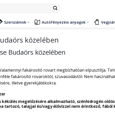
Szerszámok
Autófényezési anyagok
Vegyiá
Budaörs közelében
tése Budaörs közelében
Valamennyi fakárosító rovart megbízhatóan elpusztítja. Te
éle fakárosító rovaroktól, szuvasodástól. Nem használható
ére, illetve gyerekjátékokra.
zer
 kékülés megelőzésére alkalmazható, szénhidrogén oldósze
ba tartozó, talajjal és/vagy élővízzel nem érintkező, fából 