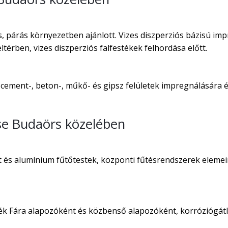
 párás környezetben ajánlott. Vizes diszperziós bázisú imp
térben, vizes diszperziós falfestékek felhordása előtt.
 cement-, beton-, műkő- és gipsz felületek impregnálására és
se Budaörs közelében
t és alumínium fűtőtestek, központi fűtésrendszerek elemei
ték Fára alapozóként és közbenső alapozóként, korróziógát