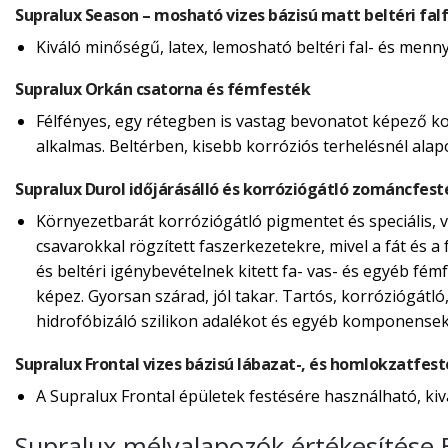
Supralux Season – mosható vizes bázisú matt beltéri fal
Kiváló minőségű, latex, lemosható beltéri fal- és menn
Supralux Orkán csatorna és fémfesték
Félfényes, egy rétegben is vastag bevonatot képező ko
alkalmas. Beltérben, kisebb korróziós terhelésnél alap
Supralux Durol időjárásálló és korróziógátló zománcfest
Környezetbarát korróziógátló pigmentet és speciális, ví
csavarokkal rögzített faszerkezetekre, mivel a fát és a f
és beltéri igénybevételnek kitett fa- vas- és egyéb fé
képez. Gyorsan szárad, jól takar. Tartós, korróziógátló
hidrofóbizáló szilikon adalékot és egyéb komponensek
Supralux Frontal vizes bázisú lábazat-, és homlokzatfes
A Supralux Frontal épületek festésére használható, kiv
Supralux mélyalapozók értékesítése