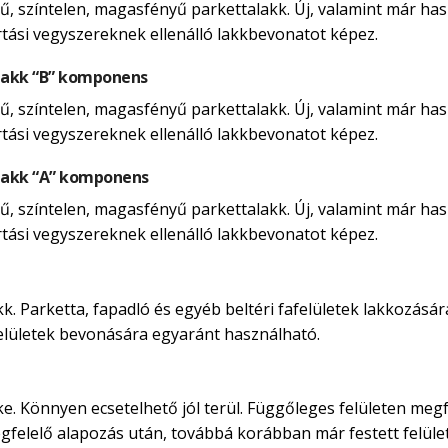
, színtelen, magasfényű parkettalakk. Új, valamint már hasz
rtási vegyszereknek ellenálló lakkbevonatot képez.
lakk “B” komponens
, színtelen, magasfényű parkettalakk. Új, valamint már hasz
rtási vegyszereknek ellenálló lakkbevonatot képez.
lakk “A” komponens
, színtelen, magasfényű parkettalakk. Új, valamint már hasz
rtási vegyszereknek ellenálló lakkbevonatot képez.
. Parketta, fapadló és egyéb beltéri fafelületek lakkozására
afelületek bevonására egyaránt használható.
ke. Könnyen ecsetelhető jól terül. Függőleges felületen megf
egfelelő alapozás után, továbbá korábban már festett felület