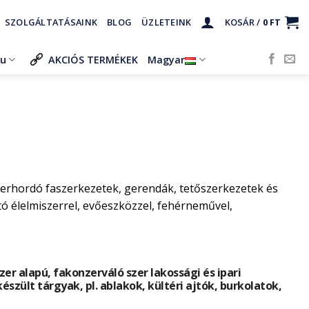
SZOLGÁLTATÁSAINK
BLOG
ÜZLETEINK
KOSÁR /
0
FT
ru
AKCIÓS TERMÉKEK
Magyar
herhordó faszerkezetek, gerendák, tetőszerkezetek és
 élelmiszerrel, evőeszközzel, fehérneművel,
r alapú, fakonzerváló szer lakossági és ipari
készült tárgyak, pl. ablakok, kültéri ajtók, burkolatok,