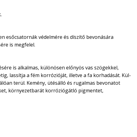
.
ösen esőcsatornák védelmére és díszítő bevonására
ére is megfelel.
stésére is alkalmas, különösen előnyös vas szögekkel,
g, lassítja a fém korrózióját, illetve a fa korhadását. Kül-
válóan terül. Kemény, ütésálló és rugalmas bevonatot
teket, környezetbarát korróziógátló pigmentet,