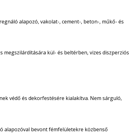
regnáló alapozó, vakolat-, cement-, beton-, műkő- és
 megszilárdítására kül- és beltérben, vizes diszperziós
nek védő és dekorfestésére kialakítva. Nem sárguló,
ló alapozóval bevont fémfelületekre közbenső