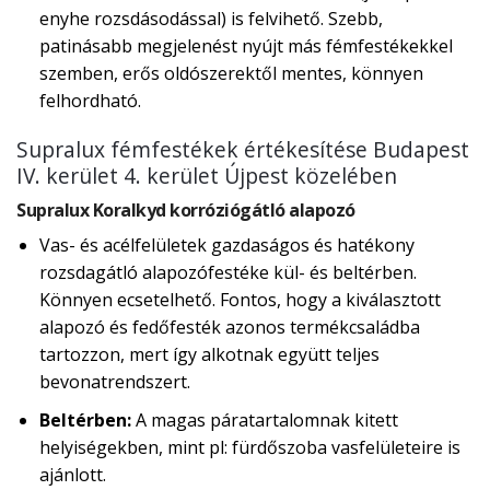
enyhe rozsdásodással) is felvihető. Szebb,
patinásabb megjelenést nyújt más fémfestékekkel
szemben, erős oldószerektől mentes, könnyen
felhordható.
Supralux fémfestékek értékesítése Budapest
IV. kerület 4. kerület Újpest közelében
Supralux Koralkyd korróziógátló alapozó
Vas- és acélfelületek gazdaságos és hatékony
rozsdagátló alapozófestéke kül- és beltérben.
Könnyen ecsetelhető. Fontos, hogy a kiválasztott
alapozó és fedőfesték azonos termékcsaládba
tartozzon, mert így alkotnak együtt teljes
bevonatrendszert.
Beltérben:
A magas páratartalomnak kitett
helyiségekben, mint pl: fürdőszoba vasfelületeire is
ajánlott.