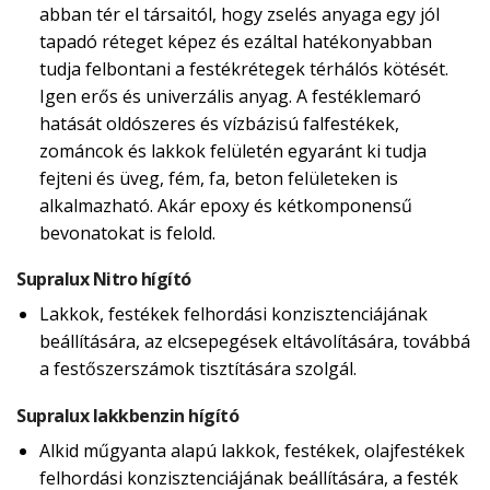
abban tér el társaitól, hogy zselés anyaga egy jól
tapadó réteget képez és ezáltal hatékonyabban
tudja felbontani a festékrétegek térhálós kötését.
Igen erős és univerzális anyag. A festéklemaró
hatását oldószeres és vízbázisú falfestékek,
zománcok és lakkok felületén egyaránt ki tudja
fejteni és üveg, fém, fa, beton felületeken is
alkalmazható. Akár epoxy és kétkomponensű
bevonatokat is felold.
Supralux Nitro hígító
Lakkok, festékek felhordási konzisztenciájának
beállítására, az elcsepegések eltávolítására, továbbá
a festőszerszámok tisztítására szolgál.
Supralux lakkbenzin hígító
Alkid műgyanta alapú lakkok, festékek, olajfestékek
felhordási konzisztenciájának beállítására, a festék