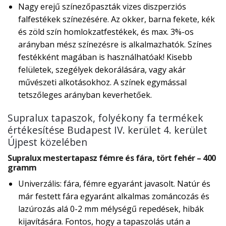
Nagy erejű színezőpaszták vizes diszperziós
falfestékek színezésére. Az okker, barna fekete, kék
és zöld szín homlokzatfestékek, és max. 3%-os
arányban mész színezésre is alkalmazhatók. Színes
festékként magában is használhatóak! Kisebb
felületek, szegélyek dekorálására, vagy akár
művészeti alkotásokhoz. A színek egymással
tetszőleges arányban keverhetőek.
Supralux tapaszok, folyékony fa termékek
értékesítése Budapest IV. kerület 4. kerület
Újpest közelében
Supralux mestertapasz fémre és fára, tört fehér – 400
gramm
Univerzális: fára, fémre egyaránt javasolt. Natúr és
már festett fára egyaránt alkalmas zománcozás és
lazúrozás alá 0-2 mm mélységű repedések, hibák
kijavítására. Fontos, hogy a tapaszolás után a