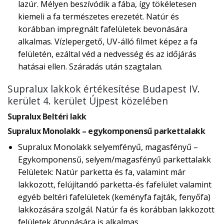
lazúr. Mélyen beszívódik a fába, így tökéletesen
kiemeli a fa természetes erezetét. Natúr és
korábban impregnált fafelületek bevonására
alkalmas. Vízlepergető, UV-álló filmet képez a fa
felületén, ezáltal véd a nedvesség és az időjárás
hatásai ellen. Száradás után szagtalan.
Supralux lakkok értékesítése Budapest IV.
kerület 4. kerület Újpest közelében
Supralux Beltéri lakk
Supralux Monolakk – egykomponensű parkettalakk
Supralux Monolakk selyemfényű, magasfényű –
Egykomponensű, selyem/magasfényű parkettalakk
Felületek: Natúr parketta és fa, valamint már
lakkozott, felújítandó parketta-és fafelület valamint
egyéb beltéri fafelületek (keményfa fajták, fenyőfa)
lakkozására szolgál. Natúr fa és korábban lakkozott
felületek átvonására is alkalmas.