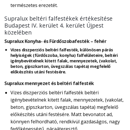
természetes erezetét.
Supralux beltéri falfestékek értékesítése
Budapest IV. kerület 4. kerület Újpest
közelében
Supralux Konyha- és Fürdőszobafesték – fehér
Vizes diszperziós beltéri falfesték, különösen párás
helyiségek (fürdőszoba, konyha) falfelületeire, beltéri
igénybevételnek kitett falak, mennyezetek, (vakolat,
beton, gipszkarton, üvegszálas tapéta) megfelelő
előkészítés utáni festésére.
Supralux mennyezet és beltéri falfesték
Vizes diszperziós beltéri falfesték beltéri
igénybevételnek kitett falak, mennyezetek, (vakolat,
beton, gipszkarton, üvegszálas tapéta) megfelelő
előkészítés utáni festésére. Matt bevonatot ad,
könnyen felhordható, rendkívül gazdaságos, nagy
fedőképességű, páraáteresztő.