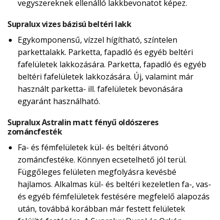
vegyszereknek ellenálló lakkbevonatot képez.
Supralux vizes bázisú beltéri lakk
Egykomponensű, vízzel hígítható, színtelen
parkettalakk. Parketta, fapadló és egyéb beltéri
fafelületek lakkozására. Parketta, fapadló és egyéb
beltéri fafelületek lakkozására. Új, valamint már
használt parketta- ill. fafelületek bevonására
egyaránt használható.
Supralux Astralin matt fényű oldószeres
zománcfesték
Fa- és fémfelületek kül- és beltéri átvonó
zománcfestéke. Könnyen ecsetelhető jól terül.
Függőleges felületen megfolyásra kevésbé
hajlamos. Alkalmas kül- és beltéri kezeletlen fa-, vas-
és egyéb fémfelületek festésére megfelelő alapozás
után, továbbá korábban már festett felületek