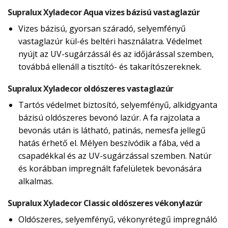
Supralux Xyladecor Aqua vizes bázisú vastaglazúr
Vizes bázisú, gyorsan száradó, selyemfényű
vastaglazúr kül-és beltéri használatra. Védelmet
nyújt az UV-sugárzássál és az időjárással szemben,
továbbá ellenáll a tisztító- és takarítószereknek.
Supralux Xyladecor oldószeres vastaglazúr
Tartós védelmet biztosító, selyemfényű, alkidgyanta
bázisú oldószeres bevonó lazúr. A fa rajzolata a
bevonás után is látható, patinás, nemesfa jellegű
hatás érhető el. Mélyen beszívódik a fába, véd a
csapadékkal és az UV-sugárzással szemben. Natúr
és korábban impregnált fafelületek bevonására
alkalmas.
Supralux Xyladecor Classic oldószeres vékonylazúr
Oldószeres, selyemfényű, vékonyrétegű impregnáló