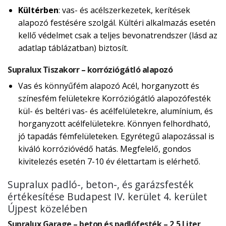
Kültérben
: vas- és acélszerkezetek, kerítések
alapozó festésére szolgál. Kültéri alkalmazás esetén
kellő védelmet csak a teljes bevonatrendszer (lásd az
adatlap táblázatban) biztosít.
Supralux Tiszakorr – korróziógátló alapozó
Vas és könnyűfém alapozó Acél, horganyzott és
színesfém felületekre Korróziógátló alapozófesték
kül- és beltéri vas- és acélfelületekre, alumínium, és
horganyzott acélfelületekre. Könnyen felhordható,
jó tapadás fémfelületeken. Egyrétegű alapozással is
kiváló korrózióvédő hatás. Megfelelő, gondos
kivitelezés esetén 7-10 év élettartam is elérhető.
Supralux padló-, beton-, és garázsfesték
értékesítése Budapest IV. kerület 4. kerület
Újpest közelében
Supralux Garage – beton és padlófesték – 2,5 Liter