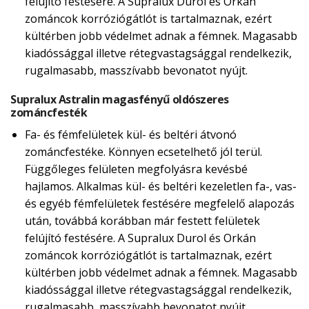
felújító festésére. A Supralux Durol és Orkán
zománcok korróziógátlót is tartalmaznak, ezért
kültérben jobb védelmet adnak a fémnek. Magasabb
kiadóssággal illetve rétegvastagsággal rendelkezik,
rugalmasabb, masszívabb bevonatot nyújt.
Supralux Astralin magasfényű oldószeres
zománcfesték
Fa- és fémfelületek kül- és beltéri átvonó
zománcfestéke. Könnyen ecsetelhető jól terül.
Függőleges felületen megfolyásra kevésbé
hajlamos. Alkalmas kül- és beltéri kezeletlen fa-, vas-
és egyéb fémfelületek festésére megfelelő alapozás
után, továbbá korábban már festett felületek
felújító festésére. A Supralux Durol és Orkán
zománcok korróziógátlót is tartalmaznak, ezért
kültérben jobb védelmet adnak a fémnek. Magasabb
kiadóssággal illetve rétegvastagsággal rendelkezik,
rugalmasabb, masszívabb bevonatot nyújt.