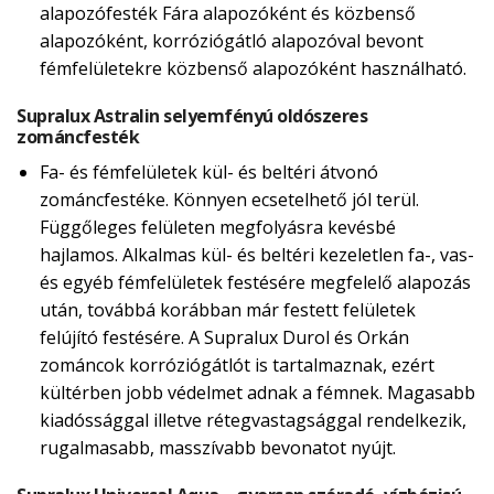
alapozófesték Fára alapozóként és közbenső
alapozóként, korróziógátló alapozóval bevont
fémfelületekre közbenső alapozóként használható.
Supralux Astralin selyemfényú oldószeres
zománcfesték
Fa- és fémfelületek kül- és beltéri átvonó
zománcfestéke. Könnyen ecsetelhető jól terül.
Függőleges felületen megfolyásra kevésbé
hajlamos. Alkalmas kül- és beltéri kezeletlen fa-, vas-
és egyéb fémfelületek festésére megfelelő alapozás
után, továbbá korábban már festett felületek
felújító festésére. A Supralux Durol és Orkán
zománcok korróziógátlót is tartalmaznak, ezért
kültérben jobb védelmet adnak a fémnek. Magasabb
kiadóssággal illetve rétegvastagsággal rendelkezik,
rugalmasabb, masszívabb bevonatot nyújt.