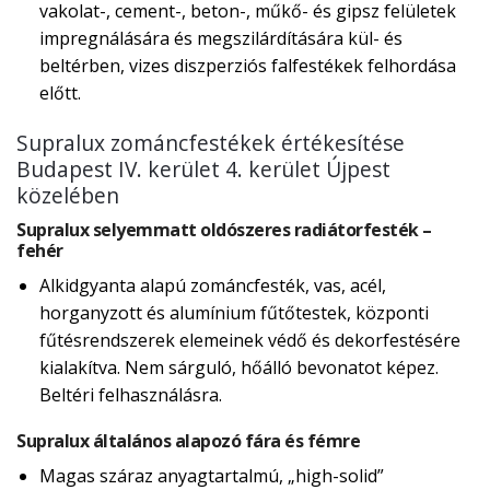
vakolat-, cement-, beton-, műkő- és gipsz felületek
impregnálására és megszilárdítására kül- és
beltérben, vizes diszperziós falfestékek felhordása
előtt.
Supralux zománcfestékek értékesítése
Budapest IV. kerület 4. kerület Újpest
közelében
Supralux selyemmatt oldószeres radiátorfesték –
fehér
Alkidgyanta alapú zománcfesték, vas, acél,
horganyzott és alumínium fűtőtestek, központi
fűtésrendszerek elemeinek védő és dekorfestésére
kialakítva. Nem sárguló, hőálló bevonatot képez.
Beltéri felhasználásra.
Supralux általános alapozó fára és fémre
Magas száraz anyagtartalmú, „high-solid”