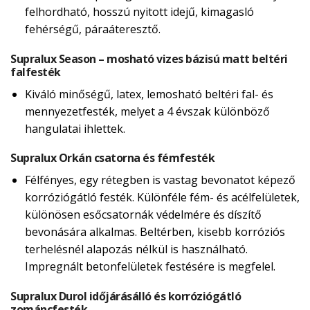
felhordható, hosszú nyitott idejű, kimagasló
fehérségű, páraáteresztő.
Supralux Season – mosható vizes bázisú matt beltéri
falfesték
Kiváló minőségű, latex, lemosható beltéri fal- és
mennyezetfesték, melyet a 4 évszak különböző
hangulatai ihlettek.
Supralux Orkán csatorna és fémfesték
Félfényes, egy rétegben is vastag bevonatot képező
korróziógátló festék. Különféle fém- és acélfelületek,
különösen esőcsatornák védelmére és díszítő
bevonására alkalmas. Beltérben, kisebb korróziós
terhelésnél alapozás nélkül is használható.
Impregnált betonfelületek festésére is megfelel.
Supralux Durol időjárásálló és korróziógátló
zománcfesték