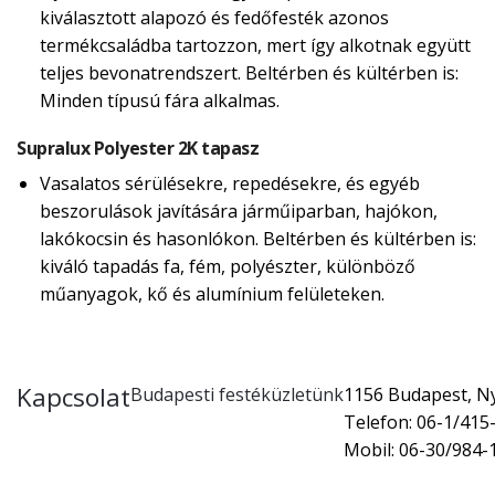
kiválasztott alapozó és fedőfesték azonos
termékcsaládba tartozzon, mert így alkotnak együtt
teljes bevonatrendszert. Beltérben és kültérben is:
Minden típusú fára alkalmas.
Supralux Polyester 2K tapasz
Vasalatos sérülésekre, repedésekre, és egyéb
beszorulások javítására járműiparban, hajókon,
lakókocsin és hasonlókon. Beltérben és kültérben is:
kiváló tapadás fa, fém, polyészter, különböző
műanyagok, kő és alumínium felületeken.
Kapcsolat
Budapesti festéküzletünk
1156 Budapest, Nyí
Telefon: 06-1/415
Mobil: 06-30/984-