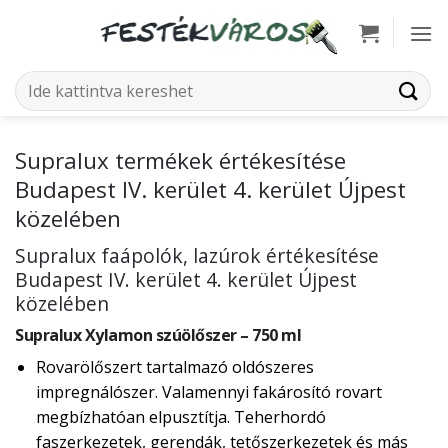
Skip
to
content
Keresés
a
következőre:
Supralux termékek értékesítése
Budapest IV. kerület 4. kerület Újpest
közelében
Supralux faápolók, lazúrok értékesítése
Budapest IV. kerület 4. kerület Újpest
közelében
Supralux Xylamon szúölőszer – 750 ml
Rovarölőszert tartalmazó oldószeres
impregnálószer. Valamennyi fakárosító rovart
megbízhatóan elpusztítja. Teherhordó
faszerkezetek, gerendák, tetőszerkezetek és más