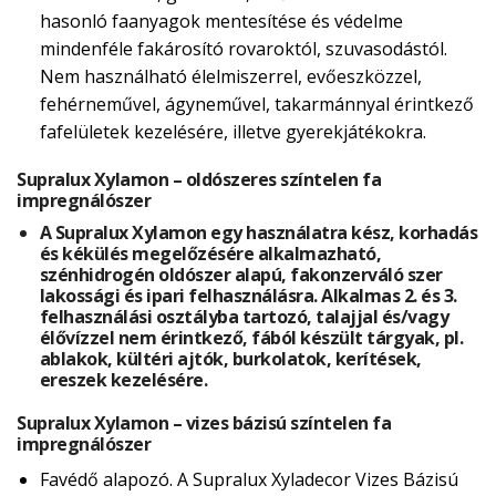
hasonló faanyagok mentesítése és védelme
mindenféle fakárosító rovaroktól, szuvasodástól.
Nem használható élelmiszerrel, evőeszközzel,
fehérneművel, ágyneművel, takarmánnyal érintkező
fafelületek kezelésére, illetve gyerekjátékokra.
Supralux Xylamon – oldószeres színtelen fa
impregnálószer
A Supralux Xylamon egy használatra kész, korhadás
és kékülés megelőzésére alkalmazható,
szénhidrogén oldószer alapú, fakonzerváló szer
lakossági és ipari felhasználásra. Alkalmas 2. és 3.
felhasználási osztályba tartozó, talajjal és/vagy
élővízzel nem érintkező, fából készült tárgyak, pl.
ablakok, kültéri ajtók, burkolatok, kerítések,
ereszek kezelésére.
Supralux Xylamon – vizes bázisú színtelen fa
impregnálószer
Favédő alapozó. A Supralux Xyladecor Vizes Bázisú