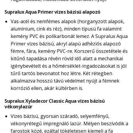
Supralux Aqua Primer vizes bázisú alapozó
Vas-acél és nemfémes alapok (horganyzott alapok,
alumínium, cink és réz), minden típusú fa valamint
kemény PVC és polikarbonát lemez. A Supralux Aqua
Primer vizes bázisú, akryl alapú adhéziós alapozó
fémre, fára, kemény PVC-re. Korszerű összetétele és
kitűnő tapadása révén rövid idő alatt a mechanikai
igénybevételt és a hőmérséklet-ingadozásokat is jól
tűrő tartós bevonatot hoz létre. Két rétegben
alkalmazva hosszú távú védelmet nyújt a fémnek
korrózió ellen, akár kültérben is.
Supralux Xyladecor Classic Aqua vizes bázisú
vékonylazúr
Vizes bázisú, gyorsan száradó, selyemfényű,
vékonyrétegű impregnáló lazúr. Mélyen beszívódik a
farostok közé, ezáltal tökéletesen kiemeli a fa