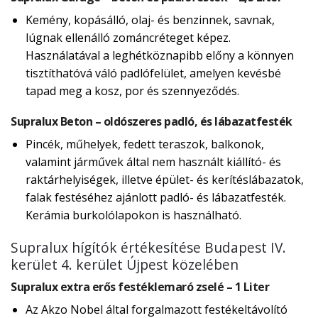
Kemény, kopásálló, olaj- és benzinnek, savnak,
lúgnak ellenálló zománcréteget képez.
Használatával a leghétköznapibb előny a könnyen
tisztíthatóvá váló padlófelület, amelyen kevésbé
tapad meg a kosz, por és szennyeződés.
Supralux Beton – oldószeres padló, és lábazatfesték
Pincék, műhelyek, fedett teraszok, balkonok,
valamint járművek által nem használt kiállító- és
raktárhelyiségek, illetve épület- és kerítéslábazatok,
falak festéséhez ajánlott padló- és lábazatfesték.
Kerámia burkolólapokon is használható.
Supralux hígítók értékesítése Budapest IV.
kerület 4. kerület Újpest közelében
Supralux extra erős festéklemaró zselé – 1 Liter
Az Akzo Nobel által forgalmazott festékeltávolító