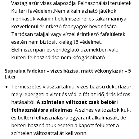
Vastaglazúr vizes alapozója. Felhasználási területek:
Kültéri favédelem .Nem alkalmazható játékok,
méhkasok valamint élelmiszerrel és takarmánnyal
közvetlenül érintkező faanyagok bevonására.
Tartósan talajjal vagy vízzel érintkező fafelületek
esetén nem biztosít kielégítő védelmet.
Élelmiszeripari és vendéglátó üzemekben való
kültéri felhasználása nem kifogásolható.
Supralux Fadekor – vizes bázisú, matt vékonylazúr – 5
Liter
Természetes viasztartalmú, vizes bázisú dekorlazúr,
mely lepergeti a vizet és védi a fát az időjárás káros
hatásaitól.
A színtelen változat csak beltéri
felhasználásra alkalmas
. A színes változatok kül-,
és beltéri felhasználásra egyaránt alkalmasak, de
beltéri használatuk esetén a kapott felületet a
színtelen változattal át kell vonni.