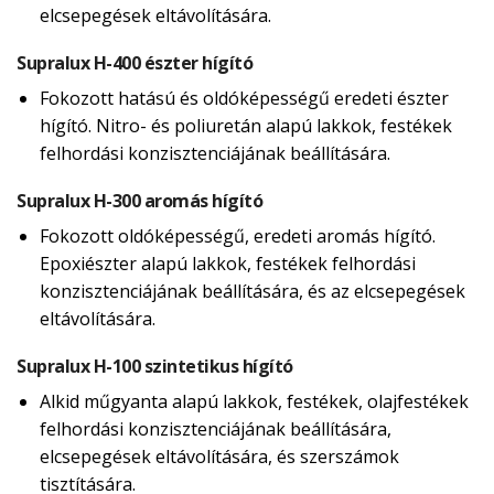
elcsepegések eltávolítására.
Supralux H-400 észter hígító
Fokozott hatású és oldóképességű eredeti észter
hígító. Nitro- és poliuretán alapú lakkok, festékek
felhordási konzisztenciájának beállítására.
Supralux H-300 aromás hígító
Fokozott oldóképességű, eredeti aromás hígító.
Epoxiészter alapú lakkok, festékek felhordási
konzisztenciájának beállítására, és az elcsepegések
eltávolítására.
Supralux H-100 szintetikus hígító
Alkid műgyanta alapú lakkok, festékek, olajfestékek
felhordási konzisztenciájának beállítására,
elcsepegések eltávolítására, és szerszámok
tisztítására.