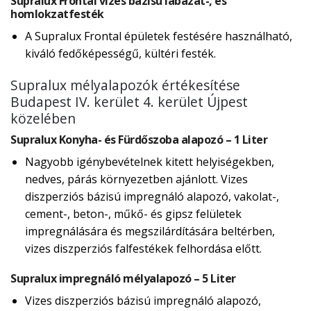
Supralux Frontal vizes bázisú lábazat-, és
homlokzatfesték
A Supralux Frontal épületek festésére használható,
kiváló fedőképességű, kültéri festék.
Supralux mélyalapozók értékesítése
Budapest IV. kerület 4. kerület Újpest
közelében
Supralux Konyha- és Fürdőszoba alapozó – 1 Liter
Nagyobb igénybevételnek kitett helyiségekben,
nedves, párás környezetben ajánlott. Vizes
diszperziós bázisú impregnáló alapozó, vakolat-,
cement-, beton-, műkő- és gipsz felületek
impregnálására és megszilárdítására beltérben,
vizes diszperziós falfestékek felhordása előtt.
Supralux impregnáló mélyalapozó – 5 Liter
Vizes diszperziós bázisú impregnáló alapozó,