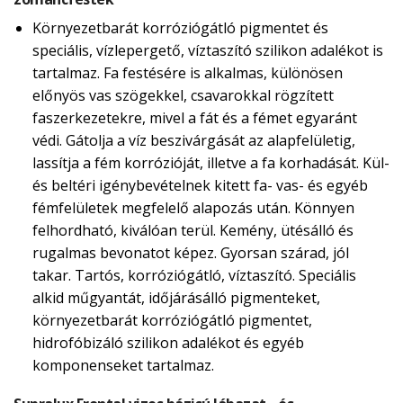
Környezetbarát korróziógátló pigmentet és
speciális, vízlepergető, víztaszító szilikon adalékot is
tartalmaz. Fa festésére is alkalmas, különösen
előnyös vas szögekkel, csavarokkal rögzített
faszerkezetekre, mivel a fát és a fémet egyaránt
védi. Gátolja a víz beszivárgását az alapfelületig,
lassítja a fém korrózióját, illetve a fa korhadását. Kül-
és beltéri igénybevételnek kitett fa- vas- és egyéb
fémfelületek megfelelő alapozás után. Könnyen
felhordható, kiválóan terül. Kemény, ütésálló és
rugalmas bevonatot képez. Gyorsan szárad, jól
takar. Tartós, korróziógátló, víztaszító. Speciális
alkid műgyantát, időjárásálló pigmenteket,
környezetbarát korróziógátló pigmentet,
hidrofóbizáló szilikon adalékot és egyéb
komponenseket tartalmaz.