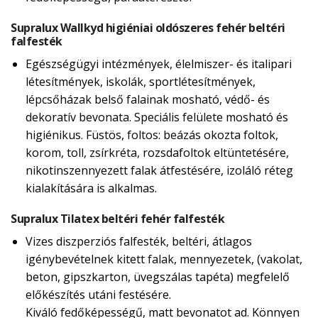
Supralux Wallkyd higiéniai oldószeres fehér beltéri
falfesték
Egészségügyi intézmények, élelmiszer- és italipari
létesítmények, iskolák, sportlétesítmények,
lépcsőházak belső falainak mosható, védő- és
dekoratív bevonata. Speciális felülete mosható és
higiénikus. Füstös, foltos: beázás okozta foltok,
korom, toll, zsírkréta, rozsdafoltok eltüntetésére,
nikotinszennyezett falak átfestésére, izoláló réteg
kialakítására is alkalmas.
Supralux Tilatex beltéri fehér falfesték
Vizes diszperziós falfesték, beltéri, átlagos
igénybevételnek kitett falak, mennyezetek, (vakolat,
beton, gipszkarton, üvegszálas tapéta) megfelelő
előkészítés utáni festésére.
Kiváló fedőképességű, matt bevonatot ad. Könnyen