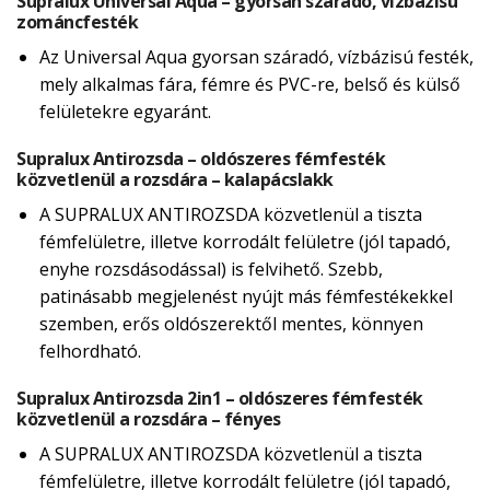
Supralux Universal Aqua – gyorsan száradó, vízbázisú
zománcfesték
Az Universal Aqua gyorsan száradó, vízbázisú festék,
mely alkalmas fára, fémre és PVC-re, belső és külső
felületekre egyaránt.
Supralux Antirozsda – oldószeres fémfesték
közvetlenül a rozsdára – kalapácslakk
A SUPRALUX ANTIROZSDA közvetlenül a tiszta
fémfelületre, illetve korrodált felületre (jól tapadó,
enyhe rozsdásodással) is felvihető. Szebb,
patinásabb megjelenést nyújt más fémfestékekkel
szemben, erős oldószerektől mentes, könnyen
felhordható.
Supralux Antirozsda 2in1 – oldószeres fémfesték
közvetlenül a rozsdára – fényes
A SUPRALUX ANTIROZSDA közvetlenül a tiszta
fémfelületre, illetve korrodált felületre (jól tapadó,