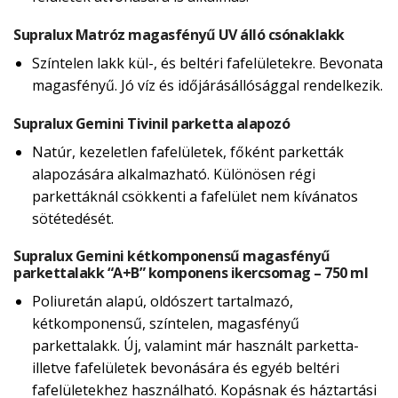
Supralux Matróz magasfényű UV álló csónaklakk
Színtelen lakk kül-, és beltéri fafelületekre. Bevonata
magasfényű. Jó víz és időjárásállósággal rendelkezik.
Supralux Gemini Tivinil parketta alapozó
Natúr, kezeletlen fafelületek, főként parketták
alapozására alkalmazható. Különösen régi
parkettáknál csökkenti a fafelület nem kívánatos
sötétedését.
Supralux Gemini kétkomponensű magasfényű
parkettalakk “A+B” komponens ikercsomag – 750 ml
Poliuretán alapú, oldószert tartalmazó,
kétkomponensű, színtelen, magasfényű
parkettalakk. Új, valamint már használt parketta-
illetve fafelületek bevonására és egyéb beltéri
fafelületekhez használható. Kopásnak és háztartási