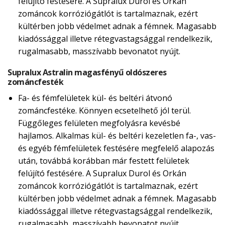
felújító festésére. A Supralux Durol és Orkán
zománcok korróziógátlót is tartalmaznak, ezért
kültérben jobb védelmet adnak a fémnek. Magasabb
kiadóssággal illetve rétegvastagsággal rendelkezik,
rugalmasabb, masszívabb bevonatot nyújt.
Supralux Astralin magasfényű oldószeres
zománcfesték
Fa- és fémfelületek kül- és beltéri átvonó
zománcfestéke. Könnyen ecsetelhető jól terül.
Függőleges felületen megfolyásra kevésbé
hajlamos. Alkalmas kül- és beltéri kezeletlen fa-, vas-
és egyéb fémfelületek festésére megfelelő alapozás
után, továbbá korábban már festett felületek
felújító festésére. A Supralux Durol és Orkán
zománcok korróziógátlót is tartalmaznak, ezért
kültérben jobb védelmet adnak a fémnek. Magasabb
kiadóssággal illetve rétegvastagsággal rendelkezik,
rugalmasabb, masszívabb bevonatot nyújt.