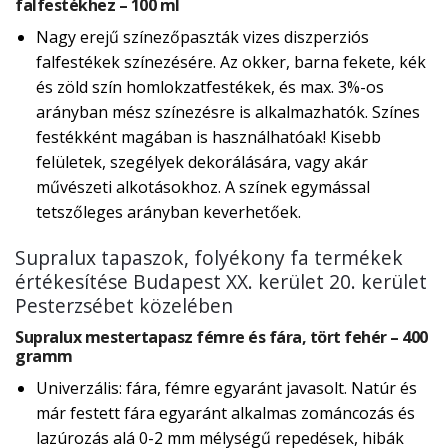
falfestékhez – 100 ml
Nagy erejű színezőpaszták vizes diszperziós
falfestékek színezésére. Az okker, barna fekete, kék
és zöld szín homlokzatfestékek, és max. 3%-os
arányban mész színezésre is alkalmazhatók. Színes
festékként magában is használhatóak! Kisebb
felületek, szegélyek dekorálására, vagy akár
művészeti alkotásokhoz. A színek egymással
tetszőleges arányban keverhetőek.
Supralux tapaszok, folyékony fa termékek
értékesítése Budapest XX. kerület 20. kerület
Pesterzsébet közelében
Supralux mestertapasz fémre és fára, tört fehér – 400
gramm
Univerzális: fára, fémre egyaránt javasolt. Natúr és
már festett fára egyaránt alkalmas zománcozás és
lazúrozás alá 0-2 mm mélységű repedések, hibák