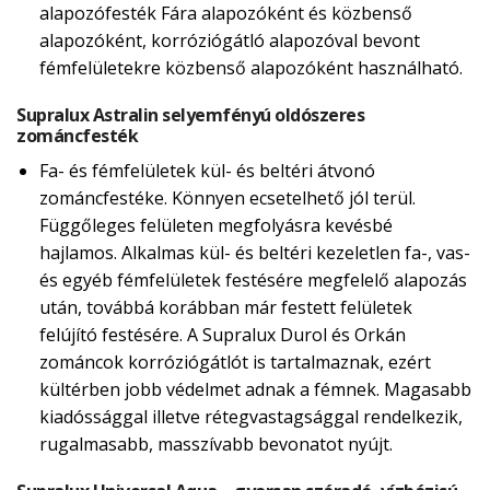
alapozófesték Fára alapozóként és közbenső
alapozóként, korróziógátló alapozóval bevont
fémfelületekre közbenső alapozóként használható.
Supralux Astralin selyemfényú oldószeres
zománcfesték
Fa- és fémfelületek kül- és beltéri átvonó
zománcfestéke. Könnyen ecsetelhető jól terül.
Függőleges felületen megfolyásra kevésbé
hajlamos. Alkalmas kül- és beltéri kezeletlen fa-, vas-
és egyéb fémfelületek festésére megfelelő alapozás
után, továbbá korábban már festett felületek
felújító festésére. A Supralux Durol és Orkán
zománcok korróziógátlót is tartalmaznak, ezért
kültérben jobb védelmet adnak a fémnek. Magasabb
kiadóssággal illetve rétegvastagsággal rendelkezik,
rugalmasabb, masszívabb bevonatot nyújt.