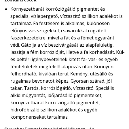
Környezetbarát korróziógátló pigmentet és
speciális, vízlepergető, víztaszító szilikon adalékot is
tartalmaz. Fa festésére is alkalmas, különösen
előnyös vas szögekkel, csavarokkal rögzített
faszerkezetekre, mivel a fát és a fémet egyaránt
védi. Gátolja a víz beszivárgását az alapfelületig,
lassítja a fém korrózióját, illetve a fa korhadását. Kül-
és beltéri igénybevételnek kitett fa- vas- és egyéb
fémfelületek megfelelő alapozás után. Könnyen
felhordható, kiválóan terül. Kemény, ütésálló és
rugalmas bevonatot képez. Gyorsan szárad, jól
takar. Tartós, korróziógátló, víztaszító. Speciális
alkid műgyantát, időjárásálló pigmenteket,
környezetbarát korróziógátló pigmentet,
hidrofóbizáló szilikon adalékot és egyéb
komponenseket tartalmaz.