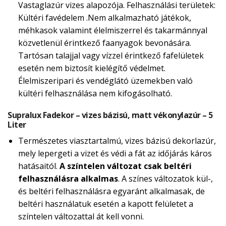
Vastaglazúr vizes alapozója. Felhasználási területek:
Kültéri favédelem .Nem alkalmazható játékok,
méhkasok valamint élelmiszerrel és takarmánnyal
közvetlenül érintkező faanyagok bevonására.
Tartósan talajjal vagy vízzel érintkező fafelületek
esetén nem biztosít kielégítő védelmet.
Élelmiszeripari és vendéglátó üzemekben való
kültéri felhasználása nem kifogásolható.
Supralux Fadekor – vizes bázisú, matt vékonylazúr – 5
Liter
Természetes viasztartalmú, vizes bázisú dekorlazúr,
mely lepergeti a vizet és védi a fát az időjárás káros
hatásaitól.
A színtelen változat csak beltéri
felhasználásra alkalmas
. A színes változatok kül-,
és beltéri felhasználásra egyaránt alkalmasak, de
beltéri használatuk esetén a kapott felületet a
színtelen változattal át kell vonni.