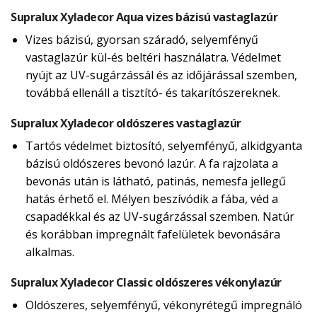
Supralux Xyladecor Aqua vizes bázisú vastaglazúr
Vizes bázisú, gyorsan száradó, selyemfényű
vastaglazúr kül-és beltéri használatra. Védelmet
nyújt az UV-sugárzássál és az időjárással szemben,
továbbá ellenáll a tisztító- és takarítószereknek.
Supralux Xyladecor oldószeres vastaglazúr
Tartós védelmet biztosító, selyemfényű, alkidgyanta
bázisú oldószeres bevonó lazúr. A fa rajzolata a
bevonás után is látható, patinás, nemesfa jellegű
hatás érhető el. Mélyen beszívódik a fába, véd a
csapadékkal és az UV-sugárzással szemben. Natúr
és korábban impregnált fafelületek bevonására
alkalmas.
Supralux Xyladecor Classic oldószeres vékonylazúr
Oldószeres, selyemfényű, vékonyrétegű impregnáló