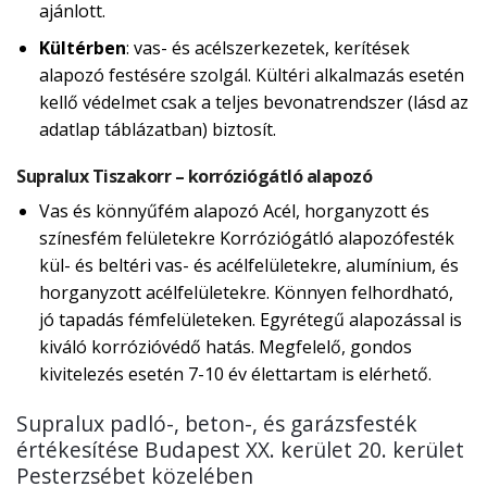
ajánlott.
Kültérben
: vas- és acélszerkezetek, kerítések
alapozó festésére szolgál. Kültéri alkalmazás esetén
kellő védelmet csak a teljes bevonatrendszer (lásd az
adatlap táblázatban) biztosít.
Supralux Tiszakorr – korróziógátló alapozó
Vas és könnyűfém alapozó Acél, horganyzott és
színesfém felületekre Korróziógátló alapozófesték
kül- és beltéri vas- és acélfelületekre, alumínium, és
horganyzott acélfelületekre. Könnyen felhordható,
jó tapadás fémfelületeken. Egyrétegű alapozással is
kiváló korrózióvédő hatás. Megfelelő, gondos
kivitelezés esetén 7-10 év élettartam is elérhető.
Supralux padló-, beton-, és garázsfesték
értékesítése Budapest XX. kerület 20. kerület
Pesterzsébet közelében