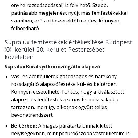
enyhe rozsdásodással) is felvihető. Szebb,
patinásabb megjelenést nyújt más fémfestékekkel
szemben, erős oldószerektől mentes, könnyen
felhordható.
Supralux fémfestékek értékesítése Budapest
XX. kerület 20. kerület Pesterzsébet
közelében
Supralux Koralkyd korróziógátló alapozó
Vas- és acélfelületek gazdaságos és hatékony
rozsdagátló alapozófestéke kül- és beltérben.
Könnyen ecsetelhető. Fontos, hogy a kiválasztott
alapozó és fedőfesték azonos termékcsaládba
tartozzon, mert így alkotnak együtt teljes
bevonatrendszert.
Beltérben:
A magas páratartalomnak kitett
helyiségekben, mint pl: fürdőszoba vasfelületeire is