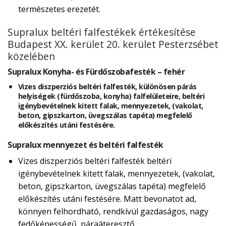
természetes erezetét.
Supralux beltéri falfestékek értékesítése
Budapest XX. kerület 20. kerület Pesterzsébet
közelében
Supralux Konyha- és Fürdőszobafesték – fehér
Vizes diszperziós beltéri falfesték, különösen párás
helyiségek (fürdőszoba, konyha) falfelületeire, beltéri
igénybevételnek kitett falak, mennyezetek, (vakolat,
beton, gipszkarton, üvegszálas tapéta) megfelelő
előkészítés utáni festésére.
Supralux mennyezet és beltéri falfesték
Vizes diszperziós beltéri falfesték beltéri
igénybevételnek kitett falak, mennyezetek, (vakolat,
beton, gipszkarton, üvegszálas tapéta) megfelelő
előkészítés utáni festésére. Matt bevonatot ad,
könnyen felhordható, rendkívül gazdaságos, nagy
fedőképességű, páraáteresztő.