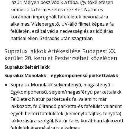
lazúr. Mélyen beszívódik a fába, így tökéletesen
kiemeli a fa természetes erezetét. Natúr és
korábban impregnált fafelületek bevonására
alkalmas. Vízlepergető, UV-álló filmet képez a fa
felületén, ezáltal véd a nedvesség és az időjárás
hatásai ellen. Száradás után szagtalan.
Supralux lakkok értékesítése Budapest XX.
kerület 20. kerület Pesterzsébet közelében
Supralux Beltéri lakk
Supralux Monolakk – egykomponensű parkettalakk
Supralux Monolakk selyemfényű, magasfényű –
Egykomponensű, selyem/magasfényű parkettalakk
Felületek: Natúr parketta és fa, valamint már
lakkozott, felújítandó parketta-és fafelület valamint
egyéb beltéri fafelületek (keményfa fajták, fenyőfa)
lakkozására szolgál. Natúr fa és korábban lakkozott
felületek átvonására is alkalmas.