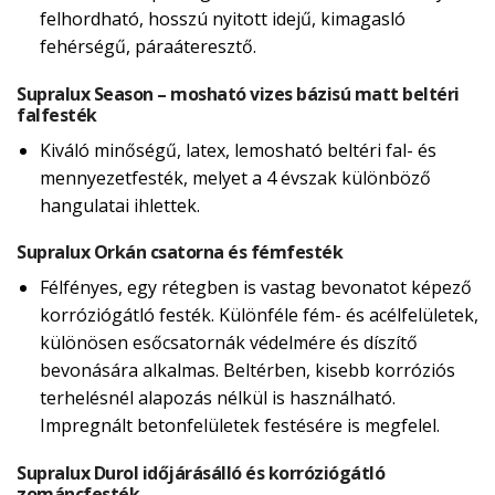
felhordható, hosszú nyitott idejű, kimagasló
fehérségű, páraáteresztő.
Supralux Season – mosható vizes bázisú matt beltéri
falfesték
Kiváló minőségű, latex, lemosható beltéri fal- és
mennyezetfesték, melyet a 4 évszak különböző
hangulatai ihlettek.
Supralux Orkán csatorna és fémfesték
Félfényes, egy rétegben is vastag bevonatot képező
korróziógátló festék. Különféle fém- és acélfelületek,
különösen esőcsatornák védelmére és díszítő
bevonására alkalmas. Beltérben, kisebb korróziós
terhelésnél alapozás nélkül is használható.
Impregnált betonfelületek festésére is megfelel.
Supralux Durol időjárásálló és korróziógátló
zománcfesték