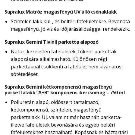
Supralux Matróz magasfényű UV álló csónaklakk
Színtelen lakk kül-, és beltéri fafelületekre. Bevonata
magasfényű. Jó víz és időjárásállósággal rendelkezik.
Supralux Gemini Tivinil parketta alapozó
Natúr, kezeletlen fafelületek, főként parketták
alapozására alkalmazható. Különösen régi
parkettáknál csökkenti a fafelület nem kívánatos
sötétedését.
Supralux Gemini kétkomponensű magasfényű
parkettalakk “A+B” komponens ikercsomag – 750 ml
Poliuretán alapú, oldószert tartalmazó,
kétkomponensű, színtelen, magasfényű
parkettalakk. Új, valamint már használt parketta-
illetve fafelületek bevonására és egyéb beltéri
fafelületekhez használható. Kopásnak és háztartási