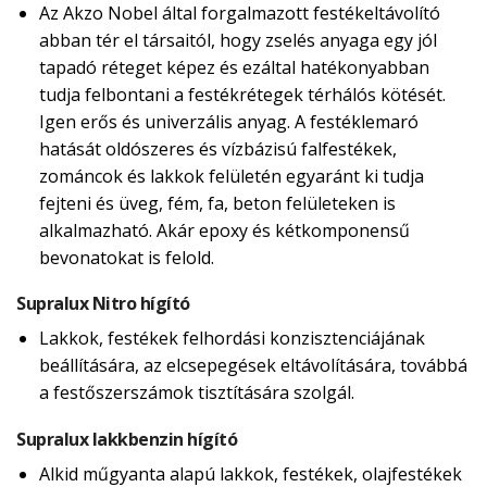
Az Akzo Nobel által forgalmazott festékeltávolító
abban tér el társaitól, hogy zselés anyaga egy jól
tapadó réteget képez és ezáltal hatékonyabban
tudja felbontani a festékrétegek térhálós kötését.
Igen erős és univerzális anyag. A festéklemaró
hatását oldószeres és vízbázisú falfestékek,
zománcok és lakkok felületén egyaránt ki tudja
fejteni és üveg, fém, fa, beton felületeken is
alkalmazható. Akár epoxy és kétkomponensű
bevonatokat is felold.
Supralux Nitro hígító
Lakkok, festékek felhordási konzisztenciájának
beállítására, az elcsepegések eltávolítására, továbbá
a festőszerszámok tisztítására szolgál.
Supralux lakkbenzin hígító
Alkid műgyanta alapú lakkok, festékek, olajfestékek