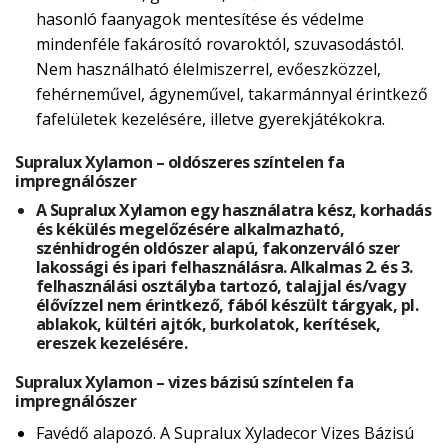
hasonló faanyagok mentesítése és védelme
mindenféle fakárosító rovaroktól, szuvasodástól.
Nem használható élelmiszerrel, evőeszközzel,
fehérneművel, ágyneművel, takarmánnyal érintkező
fafelületek kezelésére, illetve gyerekjátékokra.
Supralux Xylamon – oldószeres színtelen fa
impregnálószer
A Supralux Xylamon egy használatra kész, korhadás
és kékülés megelőzésére alkalmazható,
szénhidrogén oldószer alapú, fakonzerváló szer
lakossági és ipari felhasználásra. Alkalmas 2. és 3.
felhasználási osztályba tartozó, talajjal és/vagy
élővízzel nem érintkező, fából készült tárgyak, pl.
ablakok, kültéri ajtók, burkolatok, kerítések,
ereszek kezelésére.
Supralux Xylamon – vizes bázisú színtelen fa
impregnálószer
Favédő alapozó. A Supralux Xyladecor Vizes Bázisú