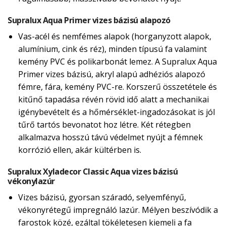
Supralux Aqua Primer vizes bázisú alapozó
Vas-acél és nemfémes alapok (horganyzott alapok,
alumínium, cink és réz), minden típusú fa valamint
kemény PVC és polikarbonát lemez. A Supralux Aqua
Primer vizes bázisú, akryl alapú adhéziós alapozó
fémre, fára, kemény PVC-re. Korszerű összetétele és
kitűnő tapadása révén rövid idő alatt a mechanikai
igénybevételt és a hőmérséklet-ingadozásokat is jól
tűrő tartós bevonatot hoz létre. Két rétegben
alkalmazva hosszú távú védelmet nyújt a fémnek
korrózió ellen, akár kültérben is.
Supralux Xyladecor Classic Aqua vizes bázisú
vékonylazúr
Vizes bázisú, gyorsan száradó, selyemfényű,
vékonyrétegű impregnáló lazúr. Mélyen beszívódik a
farostok közé, ezáltal tökéletesen kiemeli a fa