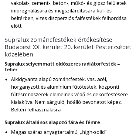
vakolat-, cement-, beton-, műkő- és gipsz felületek
impregnálására és megszilárdítására kül- és
beltérben, vizes diszperziós falfestékek felhordása
előtt.
Supralux zománcfestékek értékesítése
Budapest XX. kerület 20. kerület Pesterzsébet
közelében
Supralux selyemmatt oldószeres radiátorfesték –
fehér
Alkidgyanta alapú zománcfesték, vas, acél,
horganyzott és alumínium fűtőtestek, központi
fűtésrendszerek elemeinek védő és dekorfestésére
kialakítva. Nem sárguló, hőálló bevonatot képez.
Beltéri felhasználásra.
Supralux általános alapozó fára és fémre
Magas száraz anyagtartalmú, „high-solid”