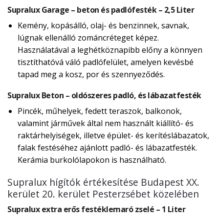
Supralux Garage – beton és padlófesték – 2,5 Liter
Kemény, kopásálló, olaj- és benzinnek, savnak,
lúgnak ellenálló zománcréteget képez.
Használatával a leghétköznapibb előny a könnyen
tisztíthatóvá váló padlófelület, amelyen kevésbé
tapad meg a kosz, por és szennyeződés.
Supralux Beton – oldószeres padló, és lábazatfesték
Pincék, műhelyek, fedett teraszok, balkonok,
valamint járművek által nem használt kiállító- és
raktárhelyiségek, illetve épület- és kerítéslábazatok,
falak festéséhez ajánlott padló- és lábazatfesték.
Kerámia burkolólapokon is használható.
Supralux hígítók értékesítése Budapest XX.
kerület 20. kerület Pesterzsébet közelében
Supralux extra erős festéklemaró zselé – 1 Liter