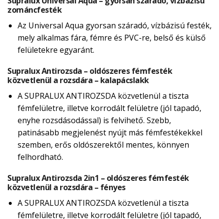
Supralux Universal Aqua – gyorsan száradó, vízbázisú
zománcfesték
Az Universal Aqua gyorsan száradó, vízbázisú festék,
mely alkalmas fára, fémre és PVC-re, belső és külső
felületekre egyaránt.
Supralux Antirozsda – oldószeres fémfesték
közvetlenül a rozsdára – kalapácslakk
A SUPRALUX ANTIROZSDA közvetlenül a tiszta
fémfelületre, illetve korrodált felületre (jól tapadó,
enyhe rozsdásodással) is felvihető. Szebb,
patinásabb megjelenést nyújt más fémfestékekkel
szemben, erős oldószerektől mentes, könnyen
felhordható.
Supralux Antirozsda 2in1 – oldószeres fémfesték
közvetlenül a rozsdára – fényes
A SUPRALUX ANTIROZSDA közvetlenül a tiszta
fémfelületre, illetve korrodált felületre (jól tapadó,