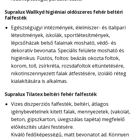
Supralux Wallkyd higiéniai oldószeres fehér beltéri
falfesték
Egészségügyi intézmények, élelmiszer- és italipari
létesítmények, iskolák, sportlétesítmények,
lépcsőházak belső falainak mosható, védő- és
dekoratív bevonata. Speciális felülete mosható és
higiénikus. Füstös, foltos: beázás okozta foltok,
korom, toll, zsírkréta, rozsdafoltok eltüntetésére,
nikotinszennyezett falak átfestésére, izoláló réteg
kialakítására is alkalmas.
Supralux Tilatex beltéri fehér falfesték
Vizes diszperziós falfesték, beltéri, átlagos
igénybevételnek kitett falak, mennyezetek, (vakolat,
beton, gipszkarton, üvegszálas tapéta) megfelelő
előkészítés utáni festésére.
Kiváló fedőképességű, matt bevonatot ad. Könnyen