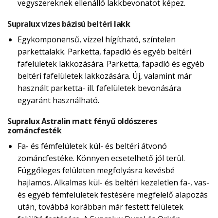
vegyszereknek ellenálló lakkbevonatot képez.
Supralux vizes bázisú beltéri lakk
Egykomponensű, vízzel hígítható, színtelen
parkettalakk. Parketta, fapadló és egyéb beltéri
fafelületek lakkozására. Parketta, fapadló és egyéb
beltéri fafelületek lakkozására. Új, valamint már
használt parketta- ill. fafelületek bevonására
egyaránt használható.
Supralux Astralin matt fényű oldószeres
zománcfesték
Fa- és fémfelületek kül- és beltéri átvonó
zománcfestéke. Könnyen ecsetelhető jól terül.
Függőleges felületen megfolyásra kevésbé
hajlamos. Alkalmas kül- és beltéri kezeletlen fa-, vas-
és egyéb fémfelületek festésére megfelelő alapozás
után, továbbá korábban már festett felületek