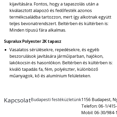
kijavítására. Fontos, hogy a tapaszolás után a
kiválasztott alapozó és fedőfesték azonos
termékcsaládba tartozzon, mert így alkotnak együtt
teljes bevonatrendszert. Beltérben és kültérben is:
Minden típusú fára alkalmas.
Supralux Polyester 2K tapasz
Vasalatos sérülésekre, repedésekre, és egyéb
beszorulások javítására járműiparban, hajókon,
lakókocsin és hasonlókon. Beltérben és kültérben is:
kiváló tapadás fa, fém, polyészter, különböző
műanyagok, kő és alumínium felületeken.
Kapcsolat
Budapesti festéküzletünk
1156 Budapest, Nyí
Telefon: 06-1/415
Mobil: 06-30/984-