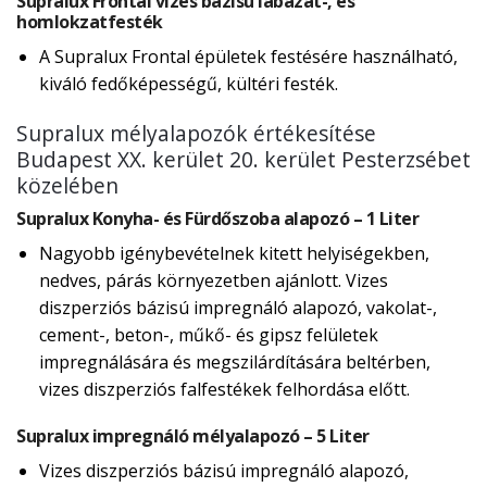
Supralux Frontal vizes bázisú lábazat-, és
homlokzatfesték
A Supralux Frontal épületek festésére használható,
kiváló fedőképességű, kültéri festék.
Supralux mélyalapozók értékesítése
Budapest XX. kerület 20. kerület Pesterzsébet
közelében
Supralux Konyha- és Fürdőszoba alapozó – 1 Liter
Nagyobb igénybevételnek kitett helyiségekben,
nedves, párás környezetben ajánlott. Vizes
diszperziós bázisú impregnáló alapozó, vakolat-,
cement-, beton-, műkő- és gipsz felületek
impregnálására és megszilárdítására beltérben,
vizes diszperziós falfestékek felhordása előtt.
Supralux impregnáló mélyalapozó – 5 Liter
Vizes diszperziós bázisú impregnáló alapozó,