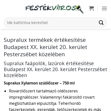
Skip
to
content
Keresés
a
következőre:
Supralux termékek értékesítése
Budapest XX. kerület 20. kerület
Pesterzsébet közelében
Supralux faápolók, lazúrok értékesítése
Budapest XX. kerület 20. kerület Pesterzsébet
közelében
Supralux Xylamon szúölőszer – 750 ml
Rovarölőszert tartalmazó oldószeres
impregnálószer. Valamennyi fakárosító rovart
megbízhatóan elpusztítja. Teherhordó
faszerkezetek, gerendák, tetőszerkezetek és más