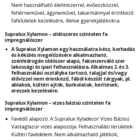
Nem használható élelmiszerrel, evőeszközzel,
fehérneművel, ágyneművel, takarmánnyal érintkező
fafelületek kezelésére, illetve gyerekjátékokra.
Supralux Xylamon – oldószeres színtelen fa
impregnálószer
A Supralux Xylamon egy használatra kész, korhadás
és kékülés megelőzésére alkalmazható,
szénhidrogén oldószer alapú, fakonzerváló szer
lakossági és ipari felhasználásra. Alkalmas 2. és 3.
felhasználási osztályba tartozó, talajjal és/vagy
élővízzel nem érintkező, fából készült tárgyak, pl.
ablakok, kültéri ajtók, burkolatok, kerítések,
ereszek kezelésére.
Supralux Xylamon – vizes bázisú színtelen fa
impregnálószer
Favédő alapozó. A Supralux Xyladecor Vizes Bázisú
Vastaglazúr vizes alapozója. Felhasználási területek:
Kültéri favédelem .Nem alkalmazható játékok,