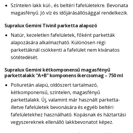
Színtelen lakk kül-, és beltéri fafelületekre. Bevonata
magasfényű. Jó víz és időjárásállósággal rendelkezik.
Supralux Gemini Tivinil parketta alapozó
Natúr, kezeletlen fafelületek, főként parketták
alapozására alkalmazható. Különösen régi
parkettáknál csökkenti a fafelület nem kívánatos
sötétedését.
Supralux Gemini kétkomponensű magasfényű
parkettalakk “A+B” komponens ikercsomag – 750 ml
Poliuretán alapú, oldószert tartalmazó,
kétkomponensű, színtelen, magasfényű
parkettalakk. Új, valamint már használt parketta-
illetve fafelületek bevonására és egyéb beltéri
fafelületekhez használható. Kopásnak és háztartási
vegyszereknek ellenálló lakkbevonatot képez.