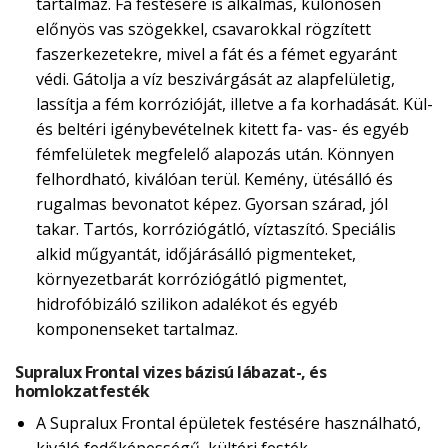
tartalmaz. Fa festésére is alkalmas, különösen
előnyös vas szögekkel, csavarokkal rögzített
faszerkezetekre, mivel a fát és a fémet egyaránt
védi. Gátolja a víz beszivárgását az alapfelületig,
lassítja a fém korrózióját, illetve a fa korhadását. Kül-
és beltéri igénybevételnek kitett fa- vas- és egyéb
fémfelületek megfelelő alapozás után. Könnyen
felhordható, kiválóan terül. Kemény, ütésálló és
rugalmas bevonatot képez. Gyorsan szárad, jól
takar. Tartós, korróziógátló, víztaszító. Speciális
alkid műgyantát, időjárásálló pigmenteket,
környezetbarát korróziógátló pigmentet,
hidrofóbizáló szilikon adalékot és egyéb
komponenseket tartalmaz.
Supralux Frontal vizes bázisú lábazat-, és
homlokzatfesték
A Supralux Frontal épületek festésére használható,