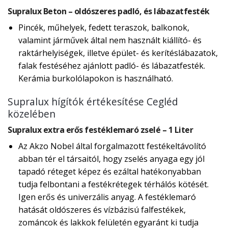
Supralux Beton – oldószeres padló, és lábazatfesték
Pincék, műhelyek, fedett teraszok, balkonok,
valamint járművek által nem használt kiállító- és
raktárhelyiségek, illetve épület- és kerítéslábazatok,
falak festéséhez ajánlott padló- és lábazatfesték.
Kerámia burkolólapokon is használható.
Supralux hígítók értékesítése Cegléd
közelében
Supralux extra erős festéklemaró zselé – 1 Liter
Az Akzo Nobel által forgalmazott festékeltávolító
abban tér el társaitól, hogy zselés anyaga egy jól
tapadó réteget képez és ezáltal hatékonyabban
tudja felbontani a festékrétegek térhálós kötését.
Igen erős és univerzális anyag. A festéklemaró
hatását oldószeres és vízbázisú falfestékek,
zománcok és lakkok felületén egyaránt ki tudja