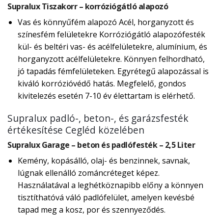
Supralux Tiszakorr – korróziógátló alapozó
Vas és könnyűfém alapozó Acél, horganyzott és
színesfém felületekre Korróziógátló alapozófesték
kül- és beltéri vas- és acélfelületekre, alumínium, és
horganyzott acélfelületekre. Könnyen felhordható,
jó tapadás fémfelületeken. Egyrétegű alapozással is
kiváló korrózióvédő hatás. Megfelelő, gondos
kivitelezés esetén 7-10 év élettartam is elérhető.
Supralux padló-, beton-, és garázsfesték
értékesítése Cegléd közelében
Supralux Garage – beton és padlófesték – 2,5 Liter
Kemény, kopásálló, olaj- és benzinnek, savnak,
lúgnak ellenálló zománcréteget képez.
Használatával a leghétköznapibb előny a könnyen
tisztíthatóvá váló padlófelület, amelyen kevésbé
tapad meg a kosz, por és szennyeződés.