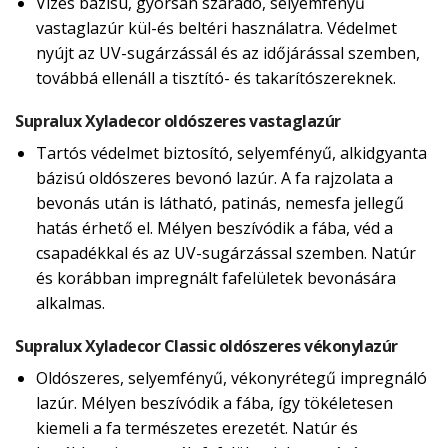
Vizes bázisú, gyorsan száradó, selyemfényű
vastaglazúr kül-és beltéri használatra. Védelmet
nyújt az UV-sugárzássál és az időjárással szemben,
továbbá ellenáll a tisztító- és takarítószereknek.
Supralux Xyladecor oldószeres vastaglazúr
Tartós védelmet biztosító, selyemfényű, alkidgyanta
bázisú oldószeres bevonó lazúr. A fa rajzolata a
bevonás után is látható, patinás, nemesfa jellegű
hatás érhető el. Mélyen beszívódik a fába, véd a
csapadékkal és az UV-sugárzással szemben. Natúr
és korábban impregnált fafelületek bevonására
alkalmas.
Supralux Xyladecor Classic oldószeres vékonylazúr
Oldószeres, selyemfényű, vékonyrétegű impregnáló
lazúr. Mélyen beszívódik a fába, így tökéletesen
kiemeli a fa természetes erezetét. Natúr és