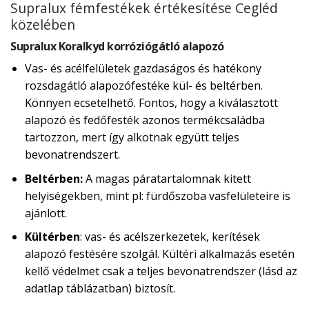
Supralux fémfestékek értékesítése Cegléd
közelében
Supralux Koralkyd korróziógátló alapozó
Vas- és acélfelületek gazdaságos és hatékony
rozsdagátló alapozófestéke kül- és beltérben.
Könnyen ecsetelhető. Fontos, hogy a kiválasztott
alapozó és fedőfesték azonos termékcsaládba
tartozzon, mert így alkotnak együtt teljes
bevonatrendszert.
Beltérben:
A magas páratartalomnak kitett
helyiségekben, mint pl: fürdőszoba vasfelületeire is
ajánlott.
Kültérben
: vas- és acélszerkezetek, kerítések
alapozó festésére szolgál. Kültéri alkalmazás esetén
kellő védelmet csak a teljes bevonatrendszer (lásd az
adatlap táblázatban) biztosít.