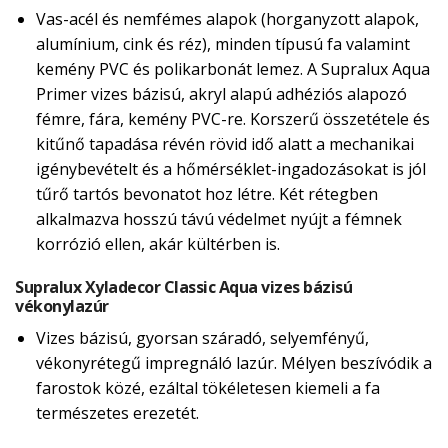
Vas-acél és nemfémes alapok (horganyzott alapok,
alumínium, cink és réz), minden típusú fa valamint
kemény PVC és polikarbonát lemez. A Supralux Aqua
Primer vizes bázisú, akryl alapú adhéziós alapozó
fémre, fára, kemény PVC-re. Korszerű összetétele és
kitűnő tapadása révén rövid idő alatt a mechanikai
igénybevételt és a hőmérséklet-ingadozásokat is jól
tűrő tartós bevonatot hoz létre. Két rétegben
alkalmazva hosszú távú védelmet nyújt a fémnek
korrózió ellen, akár kültérben is.
Supralux Xyladecor Classic Aqua vizes bázisú
vékonylazúr
Vizes bázisú, gyorsan száradó, selyemfényű,
vékonyrétegű impregnáló lazúr. Mélyen beszívódik a
farostok közé, ezáltal tökéletesen kiemeli a fa
természetes erezetét.