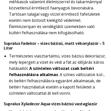
méhkasok valamint élelmiszerrel és takarmánnyal
közvetlenül érintkező faanyagok bevonására.
Tartósan talajjal vagy vízzel érintkező fafelületek
esetén nem biztosít kielégítő védelmet.
Élelmiszeripari és vendéglátó üzemekben való
kültéri felhasználása nem kifogásolható.
Supralux Fadekor – vizes bázisú, matt vékonylazúr – 5
Liter
Természetes viasztartalmú, vizes bázisú dekorlazúr,
mely lepergeti a vizet és védi a fát az időjárás káros
hatásaitól.
A színtelen változat csak beltéri
felhasználásra alkalmas
. A színes változatok kül-,
és beltéri felhasználásra egyaránt alkalmasak, de
beltéri használatuk esetén a kapott felületet a
színtelen változattal át kell vonni.
Supralux Xyladecor Aqua vizes bázisú vastaglazúr