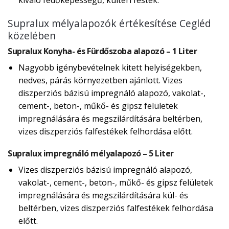
kiváló fedőképességű, kültéri festék.
Supralux mélyalapozók értékesítése Cegléd
közelében
Supralux Konyha- és Fürdőszoba alapozó – 1 Liter
Nagyobb igénybevételnek kitett helyiségekben,
nedves, párás környezetben ajánlott. Vizes
diszperziós bázisú impregnáló alapozó, vakolat-,
cement-, beton-, műkő- és gipsz felületek
impregnálására és megszilárdítására beltérben,
vizes diszperziós falfestékek felhordása előtt.
Supralux impregnáló mélyalapozó – 5 Liter
Vizes diszperziós bázisú impregnáló alapozó,
vakolat-, cement-, beton-, műkő- és gipsz felületek
impregnálására és megszilárdítására kül- és
beltérben, vizes diszperziós falfestékek felhordása
előtt.