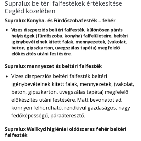
Supralux beltéri falfestékek értékesítése
Cegléd közelében
Supralux Konyha- és Fürdőszobafesték – fehér
Vizes diszperziós beltéri falfesték, különösen párás
helyiségek (fürdőszoba, konyha) falfelületeire, beltéri
igénybevételnek kitett falak, mennyezetek, (vakolat,
beton, gipszkarton, üvegszálas tapéta) megfelelő
előkészítés utáni festésére.
Supralux mennyezet és beltéri falfesték
Vizes diszperziós beltéri falfesték beltéri
igénybevételnek kitett falak, mennyezetek, (vakolat,
beton, gipszkarton, üvegszálas tapéta) megfelelő
előkészítés utáni festésére. Matt bevonatot ad,
könnyen felhordható, rendkívül gazdaságos, nagy
fedőképességű, páraáteresztő.
Supralux Wallkyd higiéniai oldószeres fehér beltéri
falfesték