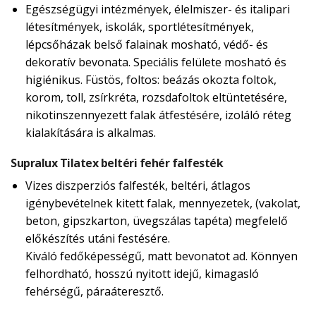
Egészségügyi intézmények, élelmiszer- és italipari
létesítmények, iskolák, sportlétesítmények,
lépcsőházak belső falainak mosható, védő- és
dekoratív bevonata. Speciális felülete mosható és
higiénikus. Füstös, foltos: beázás okozta foltok,
korom, toll, zsírkréta, rozsdafoltok eltüntetésére,
nikotinszennyezett falak átfestésére, izoláló réteg
kialakítására is alkalmas.
Supralux Tilatex beltéri fehér falfesték
Vizes diszperziós falfesték, beltéri, átlagos
igénybevételnek kitett falak, mennyezetek, (vakolat,
beton, gipszkarton, üvegszálas tapéta) megfelelő
előkészítés utáni festésére.
Kiváló fedőképességű, matt bevonatot ad. Könnyen
felhordható, hosszú nyitott idejű, kimagasló
fehérségű, páraáteresztő.