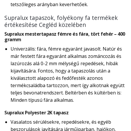
tetszőleges arányban keverhetőek.
Supralux tapaszok, folyékony fa termékek
értékesítése Cegléd közelében
Supralux mestertapasz fémre és fára, tört fehér – 400
gramm
Univerzális: fára, fémre egyaránt javasolt. Natúr és
már festett fára egyaránt alkalmas zománcozás és
lazúrozás alá 0-2 mm mélységű repedések, hibák
kijavítására. Fontos, hogy a tapaszolás után a
kiválasztott alapozó és fedőfesték azonos
termékcsaládba tartozzon, mert így alkotnak együtt
teljes bevonatrendszert. Beltérben és kültérben is:
Minden típusú fára alkalmas.
Supralux Polyester 2K tapasz
Vasalatos sérülésekre, repedésekre, és egyéb
beszorulások javítására járműiparban, hajókon,