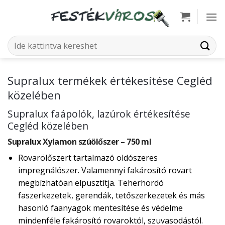
Skip
to
content
Keresés
a
következőre:
Supralux termékek értékesítése Cegléd
közelében
Supralux faápolók, lazúrok értékesítése
Cegléd közelében
Supralux Xylamon szúölőszer – 750 ml
Rovarölőszert tartalmazó oldószeres
impregnálószer. Valamennyi fakárosító rovart
megbízhatóan elpusztítja. Teherhordó
faszerkezetek, gerendák, tetőszerkezetek és más
hasonló faanyagok mentesítése és védelme
mindenféle fakárosító rovaroktól, szuvasodástól.