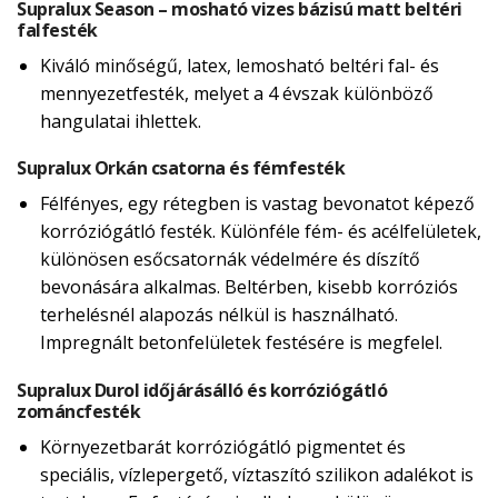
Supralux Season – mosható vizes bázisú matt beltéri
falfesték
Kiváló minőségű, latex, lemosható beltéri fal- és
mennyezetfesték, melyet a 4 évszak különböző
hangulatai ihlettek.
Supralux Orkán csatorna és fémfesték
Félfényes, egy rétegben is vastag bevonatot képező
korróziógátló festék. Különféle fém- és acélfelületek,
különösen esőcsatornák védelmére és díszítő
bevonására alkalmas. Beltérben, kisebb korróziós
terhelésnél alapozás nélkül is használható.
Impregnált betonfelületek festésére is megfelel.
Supralux Durol időjárásálló és korróziógátló
zománcfesték
Környezetbarát korróziógátló pigmentet és
speciális, vízlepergető, víztaszító szilikon adalékot is