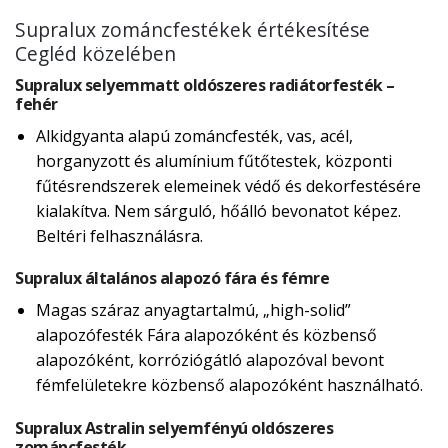
Supralux zománcfestékek értékesítése
Cegléd közelében
Supralux selyemmatt oldószeres radiátorfesték –
fehér
Alkidgyanta alapú zománcfesték, vas, acél,
horganyzott és alumínium fűtőtestek, központi
fűtésrendszerek elemeinek védő és dekorfestésére
kialakítva. Nem sárguló, hőálló bevonatot képez.
Beltéri felhasználásra.
Supralux általános alapozó fára és fémre
Magas száraz anyagtartalmú, „high-solid”
alapozófesték Fára alapozóként és közbenső
alapozóként, korróziógátló alapozóval bevont
fémfelületekre közbenső alapozóként használható.
Supralux Astralin selyemfényú oldószeres
zománcfesték