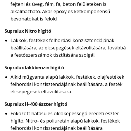
fejteni és üveg, fém, fa, beton felületeken is
alkalmazható. Akár epoxy és kétkomponensű
bevonatokat is felold.
Supralux Nitro hígító
Lakkok, festékek felhordási konzisztenciájának
beállítására, az elcsepegések eltávolítására, továbbá
a festőszerszámok tisztítására szolgál.
Supralux lakkbenzin hígító
Alkid műgyanta alapú lakkok, festékek, olajfestékek
felhordási konzisztenciájának beállítására, a festék
elcsepegések eltávolítására.
Supralux H-400 észter hígító
Fokozott hatású és oldóképességű eredeti észter
hígító. Nitro- és poliuretán alapú lakkok, festékek
felhordási konzisztenciájának beállítására.