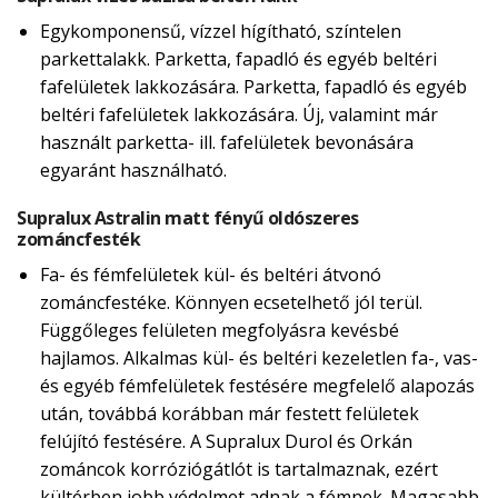
Egykomponensű, vízzel hígítható, színtelen
parkettalakk. Parketta, fapadló és egyéb beltéri
fafelületek lakkozására. Parketta, fapadló és egyéb
beltéri fafelületek lakkozására. Új, valamint már
használt parketta- ill. fafelületek bevonására
egyaránt használható.
Supralux Astralin matt fényű oldószeres
zománcfesték
Fa- és fémfelületek kül- és beltéri átvonó
zománcfestéke. Könnyen ecsetelhető jól terül.
Függőleges felületen megfolyásra kevésbé
hajlamos. Alkalmas kül- és beltéri kezeletlen fa-, vas-
és egyéb fémfelületek festésére megfelelő alapozás
után, továbbá korábban már festett felületek
felújító festésére. A Supralux Durol és Orkán
zománcok korróziógátlót is tartalmaznak, ezért
kültérben jobb védelmet adnak a fémnek. Magasabb