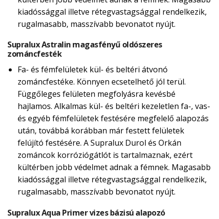
kiadóssággal illetve rétegvastagsággal rendelkezik,
rugalmasabb, masszívabb bevonatot nyújt.
Supralux Astralin magasfényű oldószeres
zománcfesték
Fa- és fémfelületek kül- és beltéri átvonó
zománcfestéke. Könnyen ecsetelhető jól terül.
Függőleges felületen megfolyásra kevésbé
hajlamos. Alkalmas kül- és beltéri kezeletlen fa-, vas-
és egyéb fémfelületek festésére megfelelő alapozás
után, továbbá korábban már festett felületek
felújító festésére. A Supralux Durol és Orkán
zománcok korróziógátlót is tartalmaznak, ezért
kültérben jobb védelmet adnak a fémnek. Magasabb
kiadóssággal illetve rétegvastagsággal rendelkezik,
rugalmasabb, masszívabb bevonatot nyújt.
Supralux Aqua Primer vizes bázisú alapozó