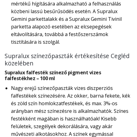
mértékű hígítására alkalmazható a felhasználás
közbeni lassú besűrűsödés esetén. A Supralux
Gemini parkettalakk és a Supralux Gemini Tivinil
parketta alapozó esetében az elcsepegések
eltávolítására, továbbá a festőszerszámok
tisztítására is szolgál.
Supralux színezőpaszták értékesítése Cegléd
közelében
Supralux falfesték színező pigment vizes
falfestékhez – 100 ml
Nagy erejű színezőpaszták vizes diszperziós
falfestékek színezésére. Az okker, barna fekete, kék
és zöld szín homlokzatfestékek, és max. 3%-os
arányban mész színezésre is alkalmazhatók. Színes
festékként magában is használhatóak! Kisebb
felületek, szegélyek dekorálására, vagy akár
művészeti alkotásokhoz. A színek egymással