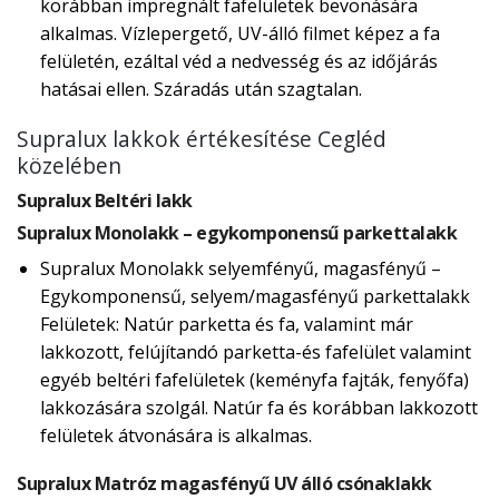
korábban impregnált fafelületek bevonására
alkalmas. Vízlepergető, UV-álló filmet képez a fa
felületén, ezáltal véd a nedvesség és az időjárás
hatásai ellen. Száradás után szagtalan.
Supralux lakkok értékesítése Cegléd
közelében
Supralux Beltéri lakk
Supralux Monolakk – egykomponensű parkettalakk
Supralux Monolakk selyemfényű, magasfényű –
Egykomponensű, selyem/magasfényű parkettalakk
Felületek: Natúr parketta és fa, valamint már
lakkozott, felújítandó parketta-és fafelület valamint
egyéb beltéri fafelületek (keményfa fajták, fenyőfa)
lakkozására szolgál. Natúr fa és korábban lakkozott
felületek átvonására is alkalmas.
Supralux Matróz magasfényű UV álló csónaklakk