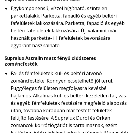
Egykomponensű, vízzel hígítható, színtelen
parkettalakk. Parketta, fapadló és egyéb beltéri
fafelületek lakkozására. Parketta, fapadló és egyéb
beltéri fafelületek lakkozására. Új, valamint már
használt parketta- ill. fafelületek bevonására
egyaránt használható.
Supralux Astralin matt fényű oldószeres
zománcfesték
Fa- és fémfelületek kül- és beltéri átvonó
zománcfestéke. Könnyen ecsetelhető jól terül.
Függőleges felületen megfolyásra kevésbé
hajlamos. Alkalmas kül- és beltéri kezeletlen fa-, vas-
és egyéb fémfelületek festésére megfelelő alapozás
után, továbbá korábban már festett felületek
felújító festésére. A Supralux Durol és Orkán
zománcok korróziógátlót is tartalmaznak, ezért
kültérben jobb védelmet adnak a fémnek. Magasabb