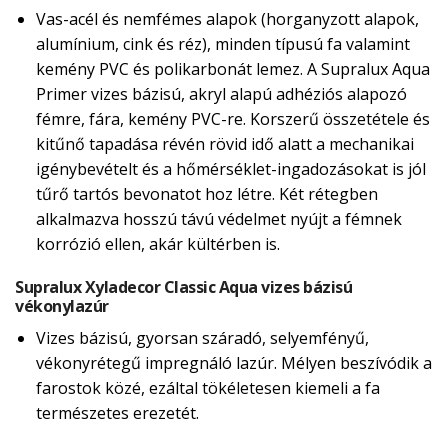
Vas-acél és nemfémes alapok (horganyzott alapok,
alumínium, cink és réz), minden típusú fa valamint
kemény PVC és polikarbonát lemez. A Supralux Aqua
Primer vizes bázisú, akryl alapú adhéziós alapozó
fémre, fára, kemény PVC-re. Korszerű összetétele és
kitűnő tapadása révén rövid idő alatt a mechanikai
igénybevételt és a hőmérséklet-ingadozásokat is jól
tűrő tartós bevonatot hoz létre. Két rétegben
alkalmazva hosszú távú védelmet nyújt a fémnek
korrózió ellen, akár kültérben is.
Supralux Xyladecor Classic Aqua vizes bázisú
vékonylazúr
Vizes bázisú, gyorsan száradó, selyemfényű,
vékonyrétegű impregnáló lazúr. Mélyen beszívódik a
farostok közé, ezáltal tökéletesen kiemeli a fa
természetes erezetét.