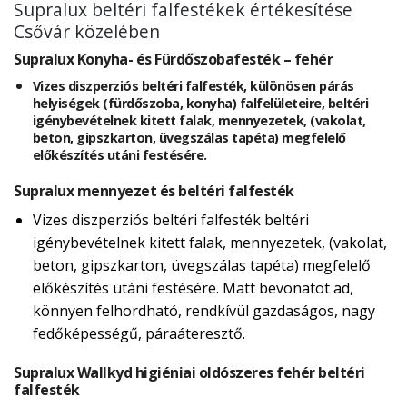
Supralux beltéri falfestékek értékesítése
Csővár közelében
Supralux Konyha- és Fürdőszobafesték – fehér
Vizes diszperziós beltéri falfesték, különösen párás
helyiségek (fürdőszoba, konyha) falfelületeire, beltéri
igénybevételnek kitett falak, mennyezetek, (vakolat,
beton, gipszkarton, üvegszálas tapéta) megfelelő
előkészítés utáni festésére.
Supralux mennyezet és beltéri falfesték
Vizes diszperziós beltéri falfesték beltéri
igénybevételnek kitett falak, mennyezetek, (vakolat,
beton, gipszkarton, üvegszálas tapéta) megfelelő
előkészítés utáni festésére. Matt bevonatot ad,
könnyen felhordható, rendkívül gazdaságos, nagy
fedőképességű, páraáteresztő.
Supralux Wallkyd higiéniai oldószeres fehér beltéri
falfesték