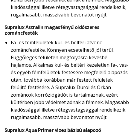
kiadóssággal illetve rétegvastagsággal rendelkezik,
rugalmasabb, masszívabb bevonatot nyújt.
Supralux Astralin magasfényű oldószeres
zománcfesték
Fa- és fémfelületek kül- és beltéri átvonó
zománcfestéke. Könnyen ecsetelhető jól terül.
Függőleges felületen megfolyásra kevésbé
hajlamos. Alkalmas kül- és beltéri kezeletlen fa-, vas-
és egyéb fémfelületek festésére megfelelő alapozás
után, továbbá korábban már festett felületek
felújító festésére. A Supralux Durol és Orkán
zománcok korróziógátlót is tartalmaznak, ezért
kültérben jobb védelmet adnak a fémnek. Magasabb
kiadóssággal illetve rétegvastagsággal rendelkezik,
rugalmasabb, masszívabb bevonatot nyújt.
Supralux Aqua Primer vizes bázisú alapozó