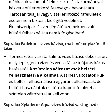
méhkasok valamint élelmiszerrel és takarmánnyal
közvetlenül érintkező faanyagok bevonására.
Tartósan talajjal vagy vízzel érintkező fafelületek
esetén nem biztosít kielégítő védelmet.
Élelmiszeripari és vendéglátó üzemekben való
kültéri felhasználása nem kifogásolható.
Supralux Fadekor – vizes bázisú, matt vékonylazúr – 5
Liter
Természetes viasztartalmú, vizes bázisú dekorlazúr,
mely lepergeti a vizet és védi a fát az időjárás káros
hatásaitól.
A színtelen változat csak beltéri
felhasználásra alkalmas
. A színes változatok kül-,
és beltéri felhasználásra egyaránt alkalmasak, de
beltéri használatuk esetén a kapott felületet a
színtelen változattal át kell vonni.
Supralux Xyladecor Aqua vizes bázisú vastaglazúr