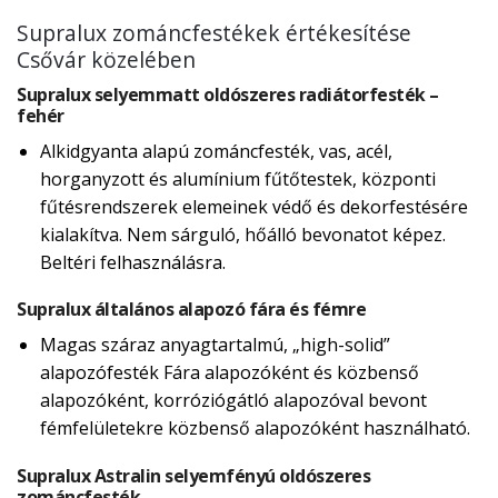
Supralux zománcfestékek értékesítése
Csővár közelében
Supralux selyemmatt oldószeres radiátorfesték –
fehér
Alkidgyanta alapú zománcfesték, vas, acél,
horganyzott és alumínium fűtőtestek, központi
fűtésrendszerek elemeinek védő és dekorfestésére
kialakítva. Nem sárguló, hőálló bevonatot képez.
Beltéri felhasználásra.
Supralux általános alapozó fára és fémre
Magas száraz anyagtartalmú, „high-solid”
alapozófesték Fára alapozóként és közbenső
alapozóként, korróziógátló alapozóval bevont
fémfelületekre közbenső alapozóként használható.
Supralux Astralin selyemfényú oldószeres
zománcfesték