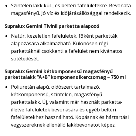
Színtelen lakk kül-, és beltéri fafelületekre. Bevonata
magasfényű. Jó víz és időjárásállósággal rendelkezik.
Supralux Gemini Tivinil parketta alapozó
Natúr, kezeletlen fafelületek, főként parketták
alapozására alkalmazható. Különösen régi
parkettáknál csökkenti a fafelület nem kívánatos
sötétedését.
Supralux Gemini kétkomponensű magasfényű
parkettalakk “A+B” komponens ikercsomag – 750 ml
Poliuretán alapú, oldószert tartalmazó,
kétkomponensű, színtelen, magasfényű
parkettalakk. Új, valamint már használt parketta-
illetve fafelületek bevonására és egyéb beltéri
fafelületekhez használható. Kopásnak és háztartási
vegyszereknek ellenálló lakkbevonatot képez.