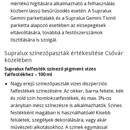
mértékű hígítására alkalmazható a felhasználás
közbeni lassú besűrűsödés esetén. A Supralux
Gemini parkettalakk és a Supralux Gemini Tivinil
parketta alapozó esetében az elcsepegések
eltávolítására, továbbá a festőszerszámok
tisztítására is szolgál.
Supralux színezőpaszták értékesítése Csővár
közelében
Supralux falfesték színező pigment vizes
falfestékhez – 100 ml
Nagy erejű színezőpaszták vizes diszperziós
falfestékek színezésére. Az okker, barna fekete, kék
és zöld szín homlokzatfestékek, és max. 3%-os
arányban mész színezésre is alkalmazhatók. Színes
festékként magában is használhatóak! Kisebb
felületek, szegélyek dekorálására, vagy akár
művészeti alkotásokhoz. A színek egymással