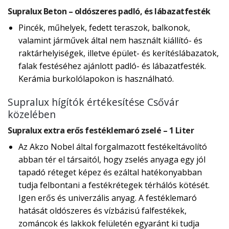
Supralux Beton – oldószeres padló, és lábazatfesték
Pincék, műhelyek, fedett teraszok, balkonok,
valamint járművek által nem használt kiállító- és
raktárhelyiségek, illetve épület- és kerítéslábazatok,
falak festéséhez ajánlott padló- és lábazatfesték.
Kerámia burkolólapokon is használható.
Supralux hígítók értékesítése Csővár
közelében
Supralux extra erős festéklemaró zselé – 1 Liter
Az Akzo Nobel által forgalmazott festékeltávolító
abban tér el társaitól, hogy zselés anyaga egy jól
tapadó réteget képez és ezáltal hatékonyabban
tudja felbontani a festékrétegek térhálós kötését.
Igen erős és univerzális anyag. A festéklemaró
hatását oldószeres és vízbázisú falfestékek,
zománcok és lakkok felületén egyaránt ki tudja