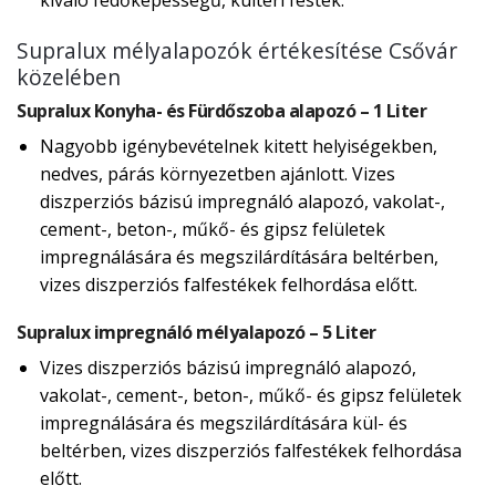
kiváló fedőképességű, kültéri festék.
Supralux mélyalapozók értékesítése Csővár
közelében
Supralux Konyha- és Fürdőszoba alapozó – 1 Liter
Nagyobb igénybevételnek kitett helyiségekben,
nedves, párás környezetben ajánlott. Vizes
diszperziós bázisú impregnáló alapozó, vakolat-,
cement-, beton-, műkő- és gipsz felületek
impregnálására és megszilárdítására beltérben,
vizes diszperziós falfestékek felhordása előtt.
Supralux impregnáló mélyalapozó – 5 Liter
Vizes diszperziós bázisú impregnáló alapozó,
vakolat-, cement-, beton-, műkő- és gipsz felületek
impregnálására és megszilárdítására kül- és
beltérben, vizes diszperziós falfestékek felhordása
előtt.