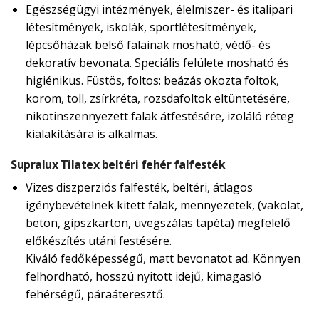
Egészségügyi intézmények, élelmiszer- és italipari
létesítmények, iskolák, sportlétesítmények,
lépcsőházak belső falainak mosható, védő- és
dekoratív bevonata. Speciális felülete mosható és
higiénikus. Füstös, foltos: beázás okozta foltok,
korom, toll, zsírkréta, rozsdafoltok eltüntetésére,
nikotinszennyezett falak átfestésére, izoláló réteg
kialakítására is alkalmas.
Supralux Tilatex beltéri fehér falfesték
Vizes diszperziós falfesték, beltéri, átlagos
igénybevételnek kitett falak, mennyezetek, (vakolat,
beton, gipszkarton, üvegszálas tapéta) megfelelő
előkészítés utáni festésére.
Kiváló fedőképességű, matt bevonatot ad. Könnyen
felhordható, hosszú nyitott idejű, kimagasló
fehérségű, páraáteresztő.