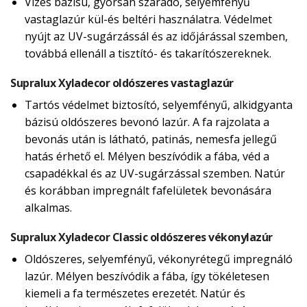
Vizes bázisú, gyorsan száradó, selyemfényű
vastaglazúr kül-és beltéri használatra. Védelmet
nyújt az UV-sugárzássál és az időjárással szemben,
továbbá ellenáll a tisztító- és takarítószereknek.
Supralux Xyladecor oldószeres vastaglazúr
Tartós védelmet biztosító, selyemfényű, alkidgyanta
bázisú oldószeres bevonó lazúr. A fa rajzolata a
bevonás után is látható, patinás, nemesfa jellegű
hatás érhető el. Mélyen beszívódik a fába, véd a
csapadékkal és az UV-sugárzással szemben. Natúr
és korábban impregnált fafelületek bevonására
alkalmas.
Supralux Xyladecor Classic oldószeres vékonylazúr
Oldószeres, selyemfényű, vékonyrétegű impregnáló
lazúr. Mélyen beszívódik a fába, így tökéletesen
kiemeli a fa természetes erezetét. Natúr és