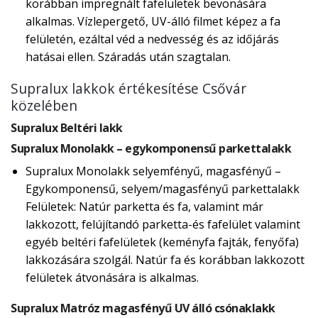
korábban impregnált fafelületek bevonására
alkalmas. Vízlepergető, UV-álló filmet képez a fa
felületén, ezáltal véd a nedvesség és az időjárás
hatásai ellen. Száradás után szagtalan.
Supralux lakkok értékesítése Csővár
közelében
Supralux Beltéri lakk
Supralux Monolakk – egykomponensű parkettalakk
Supralux Monolakk selyemfényű, magasfényű –
Egykomponensű, selyem/magasfényű parkettalakk
Felületek: Natúr parketta és fa, valamint már
lakkozott, felújítandó parketta-és fafelület valamint
egyéb beltéri fafelületek (keményfa fajták, fenyőfa)
lakkozására szolgál. Natúr fa és korábban lakkozott
felületek átvonására is alkalmas.
Supralux Matróz magasfényű UV álló csónaklakk