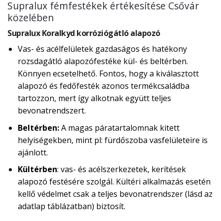
Supralux fémfestékek értékesítése Csővár
közelében
Supralux Koralkyd korróziógátló alapozó
Vas- és acélfelületek gazdaságos és hatékony
rozsdagátló alapozófestéke kül- és beltérben.
Könnyen ecsetelhető. Fontos, hogy a kiválasztott
alapozó és fedőfesték azonos termékcsaládba
tartozzon, mert így alkotnak együtt teljes
bevonatrendszert.
Beltérben:
A magas páratartalomnak kitett
helyiségekben, mint pl: fürdőszoba vasfelületeire is
ajánlott.
Kültérben
: vas- és acélszerkezetek, kerítések
alapozó festésére szolgál. Kültéri alkalmazás esetén
kellő védelmet csak a teljes bevonatrendszer (lásd az
adatlap táblázatban) biztosít.