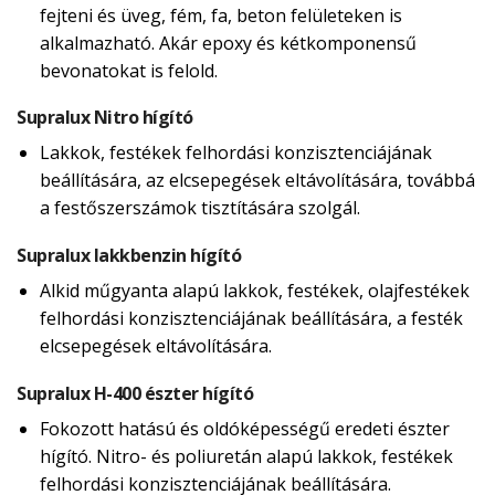
fejteni és üveg, fém, fa, beton felületeken is
alkalmazható. Akár epoxy és kétkomponensű
bevonatokat is felold.
Supralux Nitro hígító
Lakkok, festékek felhordási konzisztenciájának
beállítására, az elcsepegések eltávolítására, továbbá
a festőszerszámok tisztítására szolgál.
Supralux lakkbenzin hígító
Alkid műgyanta alapú lakkok, festékek, olajfestékek
felhordási konzisztenciájának beállítására, a festék
elcsepegések eltávolítására.
Supralux H-400 észter hígító
Fokozott hatású és oldóképességű eredeti észter
hígító. Nitro- és poliuretán alapú lakkok, festékek
felhordási konzisztenciájának beállítására.