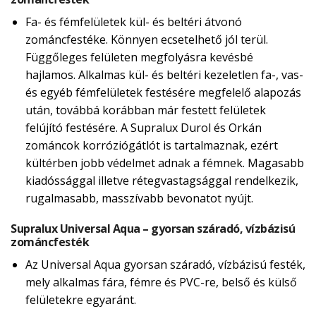
Fa- és fémfelületek kül- és beltéri átvonó
zománcfestéke. Könnyen ecsetelhető jól terül.
Függőleges felületen megfolyásra kevésbé
hajlamos. Alkalmas kül- és beltéri kezeletlen fa-, vas-
és egyéb fémfelületek festésére megfelelő alapozás
után, továbbá korábban már festett felületek
felújító festésére. A Supralux Durol és Orkán
zománcok korróziógátlót is tartalmaznak, ezért
kültérben jobb védelmet adnak a fémnek. Magasabb
kiadóssággal illetve rétegvastagsággal rendelkezik,
rugalmasabb, masszívabb bevonatot nyújt.
Supralux Universal Aqua – gyorsan száradó, vízbázisú
zománcfesték
Az Universal Aqua gyorsan száradó, vízbázisú festék,
mely alkalmas fára, fémre és PVC-re, belső és külső
felületekre egyaránt.