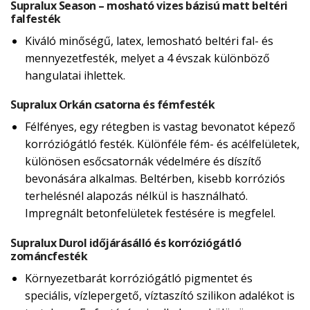
Supralux Season – mosható vizes bázisú matt beltéri
falfesték
Kiváló minőségű, latex, lemosható beltéri fal- és
mennyezetfesték, melyet a 4 évszak különböző
hangulatai ihlettek.
Supralux Orkán csatorna és fémfesték
Félfényes, egy rétegben is vastag bevonatot képező
korróziógátló festék. Különféle fém- és acélfelületek,
különösen esőcsatornák védelmére és díszítő
bevonására alkalmas. Beltérben, kisebb korróziós
terhelésnél alapozás nélkül is használható.
Impregnált betonfelületek festésére is megfelel.
Supralux Durol időjárásálló és korróziógátló
zománcfesték
Környezetbarát korróziógátló pigmentet és
speciális, vízlepergető, víztaszító szilikon adalékot is