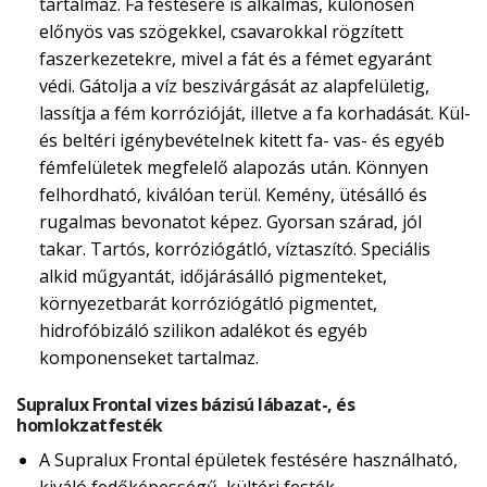
tartalmaz. Fa festésére is alkalmas, különösen
előnyös vas szögekkel, csavarokkal rögzített
faszerkezetekre, mivel a fát és a fémet egyaránt
védi. Gátolja a víz beszivárgását az alapfelületig,
lassítja a fém korrózióját, illetve a fa korhadását. Kül-
és beltéri igénybevételnek kitett fa- vas- és egyéb
fémfelületek megfelelő alapozás után. Könnyen
felhordható, kiválóan terül. Kemény, ütésálló és
rugalmas bevonatot képez. Gyorsan szárad, jól
takar. Tartós, korróziógátló, víztaszító. Speciális
alkid műgyantát, időjárásálló pigmenteket,
környezetbarát korróziógátló pigmentet,
hidrofóbizáló szilikon adalékot és egyéb
komponenseket tartalmaz.
Supralux Frontal vizes bázisú lábazat-, és
homlokzatfesték
A Supralux Frontal épületek festésére használható,