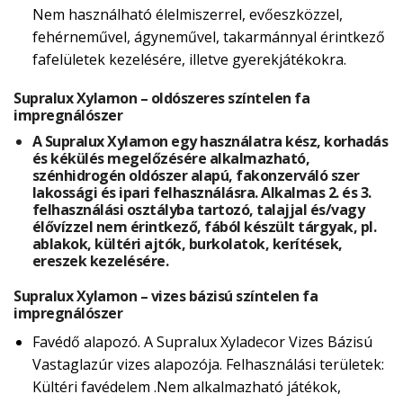
Nem használható élelmiszerrel, evőeszközzel,
fehérneművel, ágyneművel, takarmánnyal érintkező
fafelületek kezelésére, illetve gyerekjátékokra.
Supralux Xylamon – oldószeres színtelen fa
impregnálószer
A Supralux Xylamon egy használatra kész, korhadás
és kékülés megelőzésére alkalmazható,
szénhidrogén oldószer alapú, fakonzerváló szer
lakossági és ipari felhasználásra. Alkalmas 2. és 3.
felhasználási osztályba tartozó, talajjal és/vagy
élővízzel nem érintkező, fából készült tárgyak, pl.
ablakok, kültéri ajtók, burkolatok, kerítések,
ereszek kezelésére.
Supralux Xylamon – vizes bázisú színtelen fa
impregnálószer
Favédő alapozó. A Supralux Xyladecor Vizes Bázisú
Vastaglazúr vizes alapozója. Felhasználási területek:
Kültéri favédelem .Nem alkalmazható játékok,