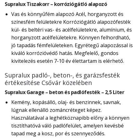
Supralux Tiszakorr – korróziógátló alapozó
Vas és könnyűfém alapozó Acél, horganyzott és
színesfém felületekre Korróziógátló alapozófesték
kül- és beltéri vas- és acélfelületekre, alumínium, és
horganyzott acélfelületekre. Könnyen felhordható,
jó tapadás fémfelületeken. Egyrétegű alapozással is
kiváló korrózióvédő hatás. Megfelelő, gondos
kivitelezés esetén 7-10 év élettartam is elérhető.
Supralux padló-, beton-, és garázsfesték
értékesítése Csővár közelében
Supralux Garage – beton és padlófesték – 2,5 Liter
Kemény, kopásálló, olaj- és benzinnek, savnak,
lúgnak ellenálló zománcréteget képez.
Használatával a leghétköznapibb előny a könnyen
tisztíthatóvá váló padlófelület, amelyen kevésbé
tapad meg a kosz, por és szennyeződés.