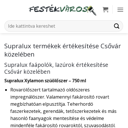
Skip
to
content
Keresés
a
következőre:
Supralux termékek értékesítése Csővár
közelében
Supralux faápolók, lazúrok értékesítése
Csővár közelében
Supralux Xylamon szúölőszer – 750 ml
Rovarölőszert tartalmazó oldószeres
impregnálószer. Valamennyi fakárosító rovart
megbízhatóan elpusztítja. Teherhordó
faszerkezetek, gerendák, tetőszerkezetek és más
hasonló faanyagok mentesítése és védelme
mindenféle fakárosító rovaroktól, szuvasodástól.