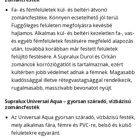
Fa- és fémfelületek kül- és beltéri átvonó
zománcfestéke. Könnyen ecsetelhető jól terül.
Függőleges felületen megfolyásra kevésbé
hajlamos. Alkalmas kül- és beltéri kezeletlen fa-, vas-
és egyéb fémfelületek festésére megfelelő alapozás
után, továbbá korábban már festett felületek
felújító festésére. A Supralux Durol és Orkán
zománcok korróziógátlót is tartalmaznak, ezért
kültérben jobb védelmet adnak a fémnek. Magasabb
kiadóssággal illetve rétegvastagsággal rendelkezik,
rugalmasabb, masszívabb bevonatot nyújt.
Supralux Universal Aqua – gyorsan száradó, vízbázisú
zománcfesték
Az Universal Aqua gyorsan száradó, vízbázisú festék,
mely alkalmas fára, fémre és PVC-re, belső és külső
felületekre egyaránt.