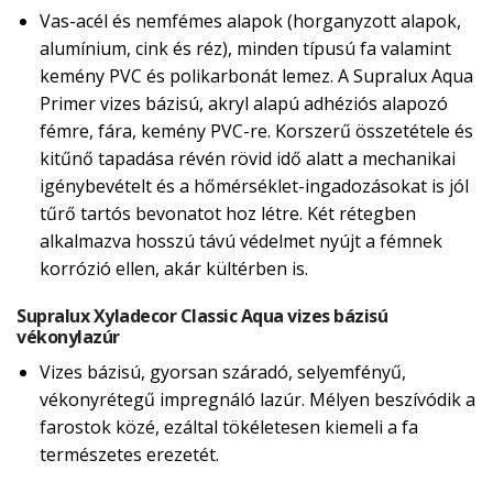
Vas-acél és nemfémes alapok (horganyzott alapok,
alumínium, cink és réz), minden típusú fa valamint
kemény PVC és polikarbonát lemez. A Supralux Aqua
Primer vizes bázisú, akryl alapú adhéziós alapozó
fémre, fára, kemény PVC-re. Korszerű összetétele és
kitűnő tapadása révén rövid idő alatt a mechanikai
igénybevételt és a hőmérséklet-ingadozásokat is jól
tűrő tartós bevonatot hoz létre. Két rétegben
alkalmazva hosszú távú védelmet nyújt a fémnek
korrózió ellen, akár kültérben is.
Supralux Xyladecor Classic Aqua vizes bázisú
vékonylazúr
Vizes bázisú, gyorsan száradó, selyemfényű,
vékonyrétegű impregnáló lazúr. Mélyen beszívódik a
farostok közé, ezáltal tökéletesen kiemeli a fa
természetes erezetét.