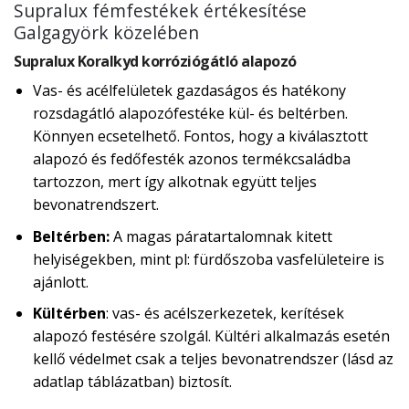
Supralux fémfestékek értékesítése
Galgagyörk közelében
Supralux Koralkyd korróziógátló alapozó
Vas- és acélfelületek gazdaságos és hatékony
rozsdagátló alapozófestéke kül- és beltérben.
Könnyen ecsetelhető. Fontos, hogy a kiválasztott
alapozó és fedőfesték azonos termékcsaládba
tartozzon, mert így alkotnak együtt teljes
bevonatrendszert.
Beltérben:
A magas páratartalomnak kitett
helyiségekben, mint pl: fürdőszoba vasfelületeire is
ajánlott.
Kültérben
: vas- és acélszerkezetek, kerítések
alapozó festésére szolgál. Kültéri alkalmazás esetén
kellő védelmet csak a teljes bevonatrendszer (lásd az
adatlap táblázatban) biztosít.