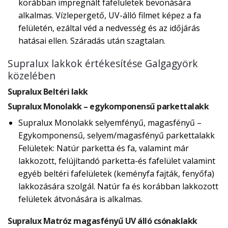
korábban impregnált fafelületek bevonására
alkalmas. Vízlepergető, UV-álló filmet képez a fa
felületén, ezáltal véd a nedvesség és az időjárás
hatásai ellen. Száradás után szagtalan.
Supralux lakkok értékesítése Galgagyörk
közelében
Supralux Beltéri lakk
Supralux Monolakk – egykomponensű parkettalakk
Supralux Monolakk selyemfényű, magasfényű –
Egykomponensű, selyem/magasfényű parkettalakk
Felületek: Natúr parketta és fa, valamint már
lakkozott, felújítandó parketta-és fafelület valamint
egyéb beltéri fafelületek (keményfa fajták, fenyőfa)
lakkozására szolgál. Natúr fa és korábban lakkozott
felületek átvonására is alkalmas.
Supralux Matróz magasfényű UV álló csónaklakk