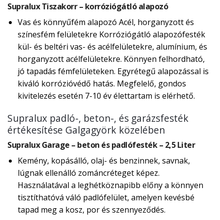
Supralux Tiszakorr – korróziógátló alapozó
Vas és könnyűfém alapozó Acél, horganyzott és
színesfém felületekre Korróziógátló alapozófesték
kül- és beltéri vas- és acélfelületekre, alumínium, és
horganyzott acélfelületekre. Könnyen felhordható,
jó tapadás fémfelületeken. Egyrétegű alapozással is
kiváló korrózióvédő hatás. Megfelelő, gondos
kivitelezés esetén 7-10 év élettartam is elérhető.
Supralux padló-, beton-, és garázsfesték
értékesítése Galgagyörk közelében
Supralux Garage – beton és padlófesték – 2,5 Liter
Kemény, kopásálló, olaj- és benzinnek, savnak,
lúgnak ellenálló zománcréteget képez.
Használatával a leghétköznapibb előny a könnyen
tisztíthatóvá váló padlófelület, amelyen kevésbé
tapad meg a kosz, por és szennyeződés.