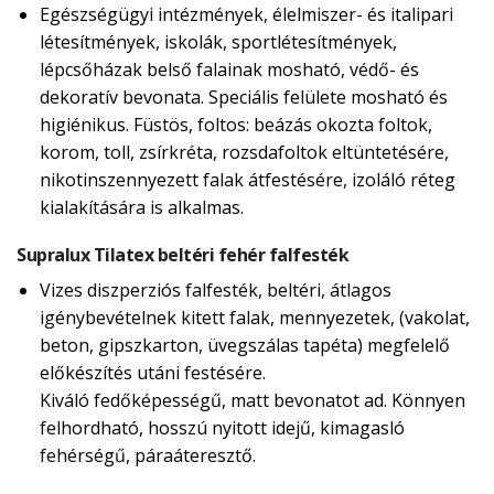
Egészségügyi intézmények, élelmiszer- és italipari
létesítmények, iskolák, sportlétesítmények,
lépcsőházak belső falainak mosható, védő- és
dekoratív bevonata. Speciális felülete mosható és
higiénikus. Füstös, foltos: beázás okozta foltok,
korom, toll, zsírkréta, rozsdafoltok eltüntetésére,
nikotinszennyezett falak átfestésére, izoláló réteg
kialakítására is alkalmas.
Supralux Tilatex beltéri fehér falfesték
Vizes diszperziós falfesték, beltéri, átlagos
igénybevételnek kitett falak, mennyezetek, (vakolat,
beton, gipszkarton, üvegszálas tapéta) megfelelő
előkészítés utáni festésére.
Kiváló fedőképességű, matt bevonatot ad. Könnyen
felhordható, hosszú nyitott idejű, kimagasló
fehérségű, páraáteresztő.