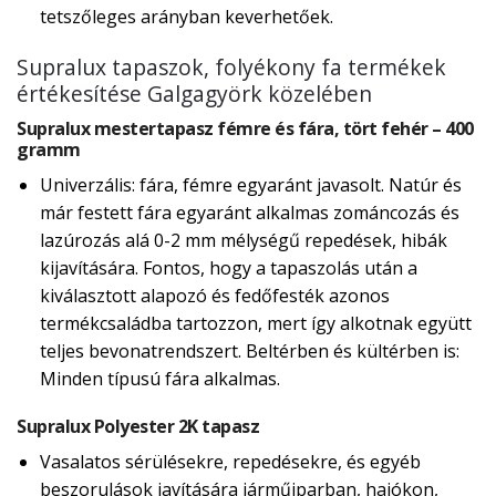
tetszőleges arányban keverhetőek.
Supralux tapaszok, folyékony fa termékek
értékesítése Galgagyörk közelében
Supralux mestertapasz fémre és fára, tört fehér – 400
gramm
Univerzális: fára, fémre egyaránt javasolt. Natúr és
már festett fára egyaránt alkalmas zománcozás és
lazúrozás alá 0-2 mm mélységű repedések, hibák
kijavítására. Fontos, hogy a tapaszolás után a
kiválasztott alapozó és fedőfesték azonos
termékcsaládba tartozzon, mert így alkotnak együtt
teljes bevonatrendszert. Beltérben és kültérben is:
Minden típusú fára alkalmas.
Supralux Polyester 2K tapasz
Vasalatos sérülésekre, repedésekre, és egyéb
beszorulások javítására járműiparban, hajókon,