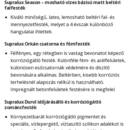
Supralux Season – mosható vizes bázisú matt beltéri
falfesték
Kiváló minőségű, latex, lemosható beltéri fal- és
mennyezetfesték, melyet a 4 évszak különböző
hangulatai ihlettek.
Supralux Orkán csatorna és fémfesték
Félfényes, egy rétegben is vastag bevonatot képező
korróziógátló festék. Különféle fém- és acélfelületek,
különösen esőcsatornák védelmére és díszítő
bevonására alkalmas. Beltérben, kisebb korróziós
terhelésnél alapozás nélkül is használható.
Impregnált betonfelületek festésére is megfelel.
Supralux Durol időjárásálló és korróziógátló
zománcfesték
Környezetbarát korróziógátló pigmentet és
speciális, vízlepergető, víztaszító szilikon adalékot is