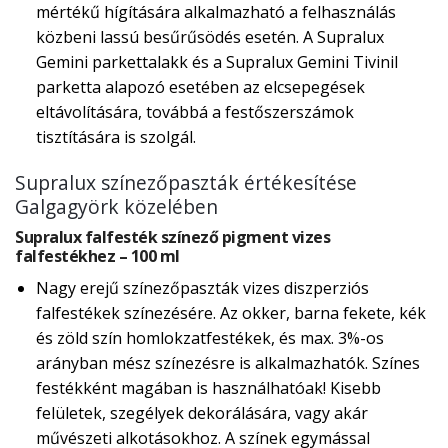
mértékű hígítására alkalmazható a felhasználás
közbeni lassú besűrűsödés esetén. A Supralux
Gemini parkettalakk és a Supralux Gemini Tivinil
parketta alapozó esetében az elcsepegések
eltávolítására, továbbá a festőszerszámok
tisztítására is szolgál.
Supralux színezőpaszták értékesítése
Galgagyörk közelében
Supralux falfesték színező pigment vizes
falfestékhez – 100 ml
Nagy erejű színezőpaszták vizes diszperziós
falfestékek színezésére. Az okker, barna fekete, kék
és zöld szín homlokzatfestékek, és max. 3%-os
arányban mész színezésre is alkalmazhatók. Színes
festékként magában is használhatóak! Kisebb
felületek, szegélyek dekorálására, vagy akár
művészeti alkotásokhoz. A színek egymással