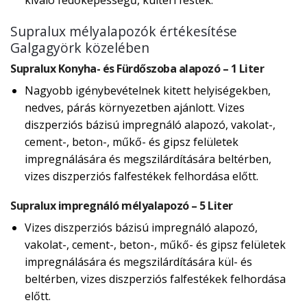
kiváló fedőképességű, kültéri festék.
Supralux mélyalapozók értékesítése
Galgagyörk közelében
Supralux Konyha- és Fürdőszoba alapozó – 1 Liter
Nagyobb igénybevételnek kitett helyiségekben,
nedves, párás környezetben ajánlott. Vizes
diszperziós bázisú impregnáló alapozó, vakolat-,
cement-, beton-, műkő- és gipsz felületek
impregnálására és megszilárdítására beltérben,
vizes diszperziós falfestékek felhordása előtt.
Supralux impregnáló mélyalapozó – 5 Liter
Vizes diszperziós bázisú impregnáló alapozó,
vakolat-, cement-, beton-, műkő- és gipsz felületek
impregnálására és megszilárdítására kül- és
beltérben, vizes diszperziós falfestékek felhordása
előtt.