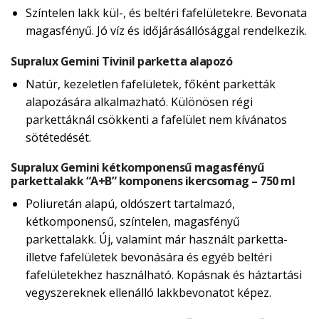
Színtelen lakk kül-, és beltéri fafelületekre. Bevonata
magasfényű. Jó víz és időjárásállósággal rendelkezik.
Supralux Gemini Tivinil parketta alapozó
Natúr, kezeletlen fafelületek, főként parketták
alapozására alkalmazható. Különösen régi
parkettáknál csökkenti a fafelület nem kívánatos
sötétedését.
Supralux Gemini kétkomponensű magasfényű
parkettalakk “A+B” komponens ikercsomag – 750 ml
Poliuretán alapú, oldószert tartalmazó,
kétkomponensű, színtelen, magasfényű
parkettalakk. Új, valamint már használt parketta-
illetve fafelületek bevonására és egyéb beltéri
fafelületekhez használható. Kopásnak és háztartási
vegyszereknek ellenálló lakkbevonatot képez.