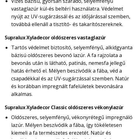
Vizes bázisú, gyorsan száradó, selyemfényű
vastaglazúr kül-és beltéri használatra. Védelmet
nyújt az UV-sugárzássál és az időjárással szemben,
továbbá ellenáll a tisztító- és takarítószereknek.
Supralux Xyladecor oldószeres vastaglazúr
Tartós védelmet biztosító, selyemfényű, alkidgyanta
bázisú oldószeres bevonó lazúr. A fa rajzolata a
bevonás után is látható, patinás, nemesfa jellegű
hatás érhető el. Mélyen beszívódik a fába, véd a
csapadékkal és az UV-sugárzással szemben. Natúr
és korábban impregnált fafelületek bevonására
alkalmas.
Supralux Xyladecor Classic oldószeres vékonylazúr
Oldószeres, selyemfényű, vékonyrétegű impregnáló
lazúr. Mélyen beszívódik a fába, így tökéletesen
kiemeli a fa természetes erezetét. Natúr és