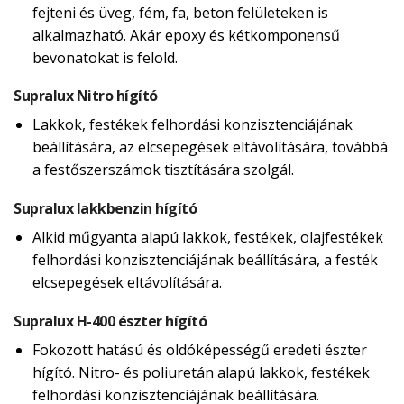
fejteni és üveg, fém, fa, beton felületeken is
alkalmazható. Akár epoxy és kétkomponensű
bevonatokat is felold.
Supralux Nitro hígító
Lakkok, festékek felhordási konzisztenciájának
beállítására, az elcsepegések eltávolítására, továbbá
a festőszerszámok tisztítására szolgál.
Supralux lakkbenzin hígító
Alkid műgyanta alapú lakkok, festékek, olajfestékek
felhordási konzisztenciájának beállítására, a festék
elcsepegések eltávolítására.
Supralux H-400 észter hígító
Fokozott hatású és oldóképességű eredeti észter
hígító. Nitro- és poliuretán alapú lakkok, festékek
felhordási konzisztenciájának beállítására.