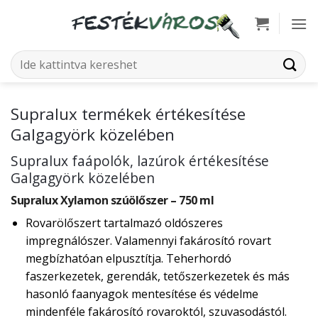
Skip
to
content
Keresés
a
következőre:
Supralux termékek értékesítése
Galgagyörk közelében
Supralux faápolók, lazúrok értékesítése
Galgagyörk közelében
Supralux Xylamon szúölőszer – 750 ml
Rovarölőszert tartalmazó oldószeres
impregnálószer. Valamennyi fakárosító rovart
megbízhatóan elpusztítja. Teherhordó
faszerkezetek, gerendák, tetőszerkezetek és más
hasonló faanyagok mentesítése és védelme
mindenféle fakárosító rovaroktól, szuvasodástól.