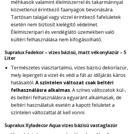
méhkasok valamint élelmiszerrel és takarmánnyal
közvetlenül érintkező faanyagok bevonására.
Tartósan talajjal vagy vízzel érintkező fafelületek
esetén nem biztosít kielégítő védelmet.
Élelmiszeripari és vendéglátó üzemekben való
kültéri felhasználása nem kifogásolható.
Supralux Fadekor – vizes bázisú, matt vékonylazúr – 5
Liter
Természetes viasztartalmú, vizes bázisú dekorlazúr,
mely lepergeti a vizet és védi a fát az időjárás káros
hatásaitól.
A színtelen változat csak beltéri
felhasználásra alkalmas
. A színes változatok kül-,
és beltéri felhasználásra egyaránt alkalmasak, de
beltéri használatuk esetén a kapott felületet a
színtelen változattal át kell vonni.
Supralux Xyladecor Aqua vizes bázisú vastaglazúr