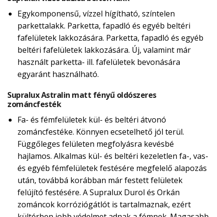
Egykomponensű, vízzel hígítható, színtelen
parkettalakk. Parketta, fapadló és egyéb beltéri
fafelületek lakkozására. Parketta, fapadló és egyéb
beltéri fafelületek lakkozására. Új, valamint már
használt parketta- ill. fafelületek bevonására
egyaránt használható.
Supralux Astralin matt fényű oldószeres
zománcfesték
Fa- és fémfelületek kül- és beltéri átvonó
zománcfestéke. Könnyen ecsetelhető jól terül.
Függőleges felületen megfolyásra kevésbé
hajlamos. Alkalmas kül- és beltéri kezeletlen fa-, vas-
és egyéb fémfelületek festésére megfelelő alapozás
után, továbbá korábban már festett felületek
felújító festésére. A Supralux Durol és Orkán
zománcok korróziógátlót is tartalmaznak, ezért
kültérben jobb védelmet adnak a fémnek. Magasabb