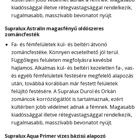
kiadóssággal illetve rétegvastagsággal rendelkezik,
rugalmasabb, masszívabb bevonatot nyújt.
Supralux Astralin magasfényű oldószeres
zománcfesték
Fa- és fémfelületek kül- és beltéri átvonó
zománcfestéke. Könnyen ecsetelhető jól terül.
Függőleges felületen megfolyásra kevésbé
hajlamos. Alkalmas kül- és beltéri kezeletlen fa-, vas-
és egyéb fémfelületek festésére megfelelő alapozás
után, továbbá korábban már festett felületek
felújító festésére. A Supralux Durol és Orkán
zománcok korróziógátlót is tartalmaznak, ezért
kültérben jobb védelmet adnak a fémnek. Magasabb
kiadóssággal illetve rétegvastagsággal rendelkezik,
rugalmasabb, masszívabb bevonatot nyújt.
Supralux Aqua Primer vizes bázisú alapozó