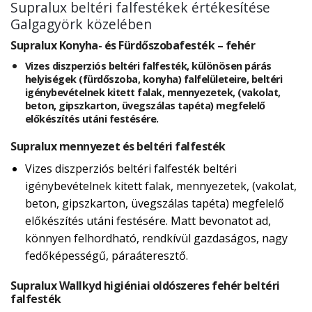
Supralux beltéri falfestékek értékesítése
Galgagyörk közelében
Supralux Konyha- és Fürdőszobafesték – fehér
Vizes diszperziós beltéri falfesték, különösen párás
helyiségek (fürdőszoba, konyha) falfelületeire, beltéri
igénybevételnek kitett falak, mennyezetek, (vakolat,
beton, gipszkarton, üvegszálas tapéta) megfelelő
előkészítés utáni festésére.
Supralux mennyezet és beltéri falfesték
Vizes diszperziós beltéri falfesték beltéri
igénybevételnek kitett falak, mennyezetek, (vakolat,
beton, gipszkarton, üvegszálas tapéta) megfelelő
előkészítés utáni festésére. Matt bevonatot ad,
könnyen felhordható, rendkívül gazdaságos, nagy
fedőképességű, páraáteresztő.
Supralux Wallkyd higiéniai oldószeres fehér beltéri
falfesték