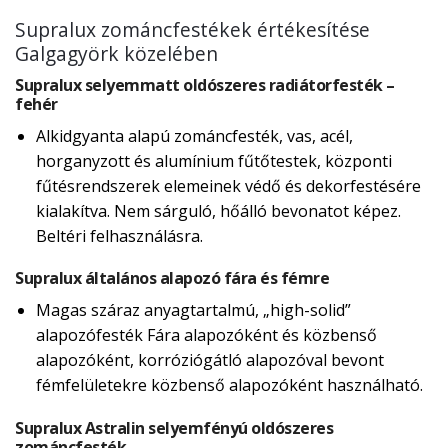
Supralux zománcfestékek értékesítése
Galgagyörk közelében
Supralux selyemmatt oldószeres radiátorfesték –
fehér
Alkidgyanta alapú zománcfesték, vas, acél,
horganyzott és alumínium fűtőtestek, központi
fűtésrendszerek elemeinek védő és dekorfestésére
kialakítva. Nem sárguló, hőálló bevonatot képez.
Beltéri felhasználásra.
Supralux általános alapozó fára és fémre
Magas száraz anyagtartalmú, „high-solid”
alapozófesték Fára alapozóként és közbenső
alapozóként, korróziógátló alapozóval bevont
fémfelületekre közbenső alapozóként használható.
Supralux Astralin selyemfényú oldószeres
zománcfesték