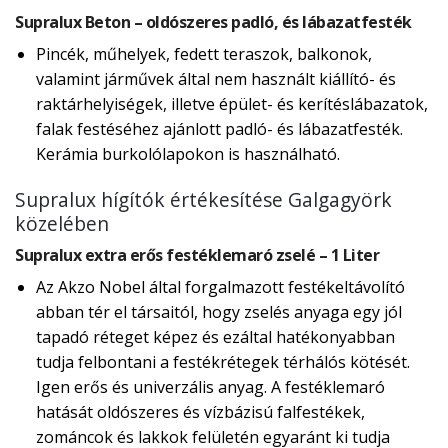
Supralux Beton – oldószeres padló, és lábazatfesték
Pincék, műhelyek, fedett teraszok, balkonok,
valamint járművek által nem használt kiállító- és
raktárhelyiségek, illetve épület- és kerítéslábazatok,
falak festéséhez ajánlott padló- és lábazatfesték.
Kerámia burkolólapokon is használható.
Supralux hígítók értékesítése Galgagyörk
közelében
Supralux extra erős festéklemaró zselé – 1 Liter
Az Akzo Nobel által forgalmazott festékeltávolító
abban tér el társaitól, hogy zselés anyaga egy jól
tapadó réteget képez és ezáltal hatékonyabban
tudja felbontani a festékrétegek térhálós kötését.
Igen erős és univerzális anyag. A festéklemaró
hatását oldószeres és vízbázisú falfestékek,
zománcok és lakkok felületén egyaránt ki tudja