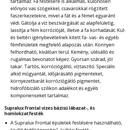
tartalmaz. Fa festésére is alkalmas, különösen
előnyös vas szögekkel, csavarokkal rögzített
faszerkezetekre, mivel a fát és a fémet egyaránt
védi. Gátolja a víz beszivárgását az alapfelületig,
lassítja a fém korrózióját, illetve a fa korhadását. Kül-
és beltéri igénybevételnek kitett fa- vas- és egyéb
fémfelületek megfelelő alapozás után. Könnyen
felhordható, kiválóan terül. Kemény, ütésálló és
rugalmas bevonatot képez. Gyorsan szárad, jól
takar. Tartós, korróziógátló, víztaszító. Speciális
alkid műgyantát, időjárásálló pigmenteket,
környezetbarát korróziógátló pigmentet,
hidrofóbizáló szilikon adalékot és egyéb
komponenseket tartalmaz.
Supralux Frontal vizes bázisú lábazat-, és
homlokzatfesték
A Supralux Frontal épületek festésére használható,