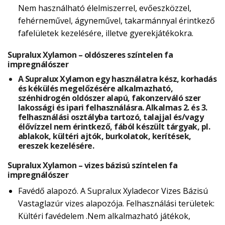
Nem használható élelmiszerrel, evőeszközzel,
fehérneművel, ágyneművel, takarmánnyal érintkező
fafelületek kezelésére, illetve gyerekjátékokra.
Supralux Xylamon – oldószeres színtelen fa
impregnálószer
A Supralux Xylamon egy használatra kész, korhadás
és kékülés megelőzésére alkalmazható,
szénhidrogén oldószer alapú, fakonzerváló szer
lakossági és ipari felhasználásra. Alkalmas 2. és 3.
felhasználási osztályba tartozó, talajjal és/vagy
élővízzel nem érintkező, fából készült tárgyak, pl.
ablakok, kültéri ajtók, burkolatok, kerítések,
ereszek kezelésére.
Supralux Xylamon – vizes bázisú színtelen fa
impregnálószer
Favédő alapozó. A Supralux Xyladecor Vizes Bázisú
Vastaglazúr vizes alapozója. Felhasználási területek:
Kültéri favédelem .Nem alkalmazható játékok,