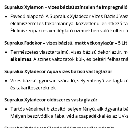
Supralux Xylamon – vizes bázisú színtelen fa impregnáló
Favédő alapozó. A Supralux Xyladecor Vizes Bázisú Vas
élelmiszerrel és takarmánnyal közvetlenül érintkező fa
Élelmiszeripari és vendéglátó üzemekben való kültéri 
Supralux Fadekor – vizes bázisú, matt vékonylazúr – 5 Lit
Természetes viasztartalmú, vizes bázisú dekorlazúr, mely
alkalmas
. A színes változatok kül-, és beltéri felhasz
Supralux Xyladecor Aqua vizes bázisú vastaglazúr
Vizes bázisú, gyorsan száradó, selyemfényű vastaglazúr 
és takarítószereknek.
Supralux Xyladecor oldószeres vastaglazúr
Tartós védelmet biztosító, selyemfényű, alkidgyanta báz
Mélyen beszívódik a fába, véd a csapadékkal és az UV