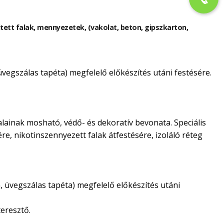
kitett falak, mennyezetek, (vakolat, beton, gipszkarton,
 üvegszálas tapéta) megfelelő előkészítés utáni festésére.
alainak mosható, védő- és dekoratív bevonata. Speciális
ére, nikotinszennyezett falak átfestésére, izoláló réteg
n, üvegszálas tapéta) megfelelő előkészítés utáni
eresztő.