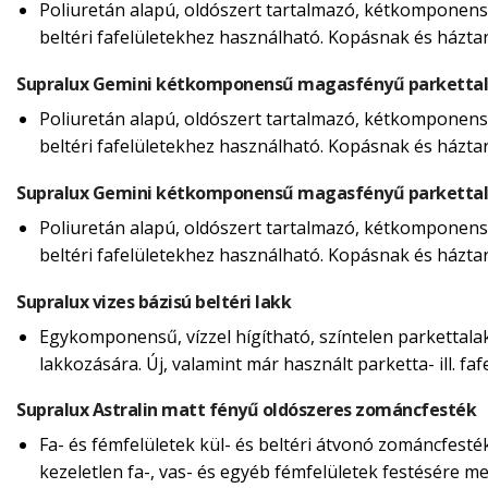
Poliuretán alapú, oldószert tartalmazó, kétkomponensű
beltéri fafelületekhez használható. Kopásnak és házta
Supralux Gemini kétkomponensű magasfényű parketta
Poliuretán alapú, oldószert tartalmazó, kétkomponensű
beltéri fafelületekhez használható. Kopásnak és házta
Supralux Gemini kétkomponensű magasfényű parketta
Poliuretán alapú, oldószert tartalmazó, kétkomponensű
beltéri fafelületekhez használható. Kopásnak és házta
Supralux vizes bázisú beltéri lakk
Egykomponensű, vízzel hígítható, színtelen parkettalakk
lakkozására. Új, valamint már használt parketta- ill. f
Supralux Astralin matt fényű oldószeres zománcfesték
Fa- és fémfelületek kül- és beltéri átvonó zománcfesté
kezeletlen fa-, vas- és egyéb fémfelületek festésére m