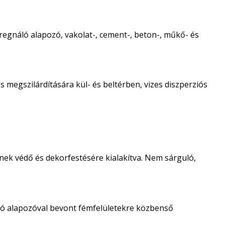
regnáló alapozó, vakolat-, cement-, beton-, műkő- és
 megszilárdítására kül- és beltérben, vizes diszperziós
nek védő és dekorfestésére kialakítva. Nem sárguló,
ló alapozóval bevont fémfelületekre közbenső