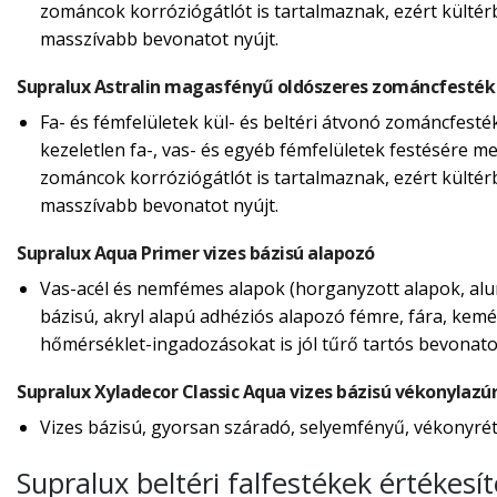
zománcok korróziógátlót is tartalmaznak, ezért külté
masszívabb bevonatot nyújt.
Supralux Astralin magasfényű oldószeres zománcfesték
Fa- és fémfelületek kül- és beltéri átvonó zománcfesté
kezeletlen fa-, vas- és egyéb fémfelületek festésére m
zománcok korróziógátlót is tartalmaznak, ezért külté
masszívabb bevonatot nyújt.
Supralux Aqua Primer vizes bázisú alapozó
Vas-acél és nemfémes alapok (horganyzott alapok, alum
bázisú, akryl alapú adhéziós alapozó fémre, fára, kemé
hőmérséklet-ingadozásokat is jól tűrő tartós bevonatot
Supralux Xyladecor Classic Aqua vizes bázisú vékonylazú
Vizes bázisú, gyorsan száradó, selyemfényű, vékonyréte
Supralux beltéri falfestékek értéke