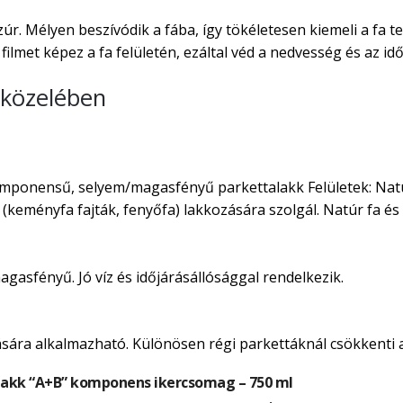
r. Mélyen beszívódik a fába, így tökéletesen kiemeli a fa 
ilmet képez a fa felületén, ezáltal véd a nedvesség és az idő
 közelében
onensű, selyem/magasfényű parkettalakk Felületek: Natúr p
k (keményfa fajták, fenyőfa) lakkozására szolgál. Natúr fa é
magasfényű. Jó víz és időjárásállósággal rendelkezik.
ására alkalmazható. Különösen régi parkettáknál csökkenti a
akk “A+B” komponens ikercsomag – 750 ml