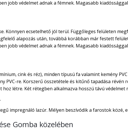
rben jobb védelmet adnak a fémnek. Magasabb kiadóssággal 
ke. Könnyen ecsetelhető jól terül. Függőleges felületen megf
egfelelő alapozás után, továbbá korábban már festett felület
rben jobb védelmet adnak a fémnek. Magasabb kiadóssággal 
ínium, cink és réz), minden típusú fa valamint kemény PVC 
ny PVC-re. Korszerű összetétele és kitűnő tapadása révén rö
 hoz létre. Két rétegben alkalmazva hosszú távú védelmet ny
r
gű impregnáló lazúr. Mélyen beszívódik a farostok közé, ezá
sítése Gomba közelében