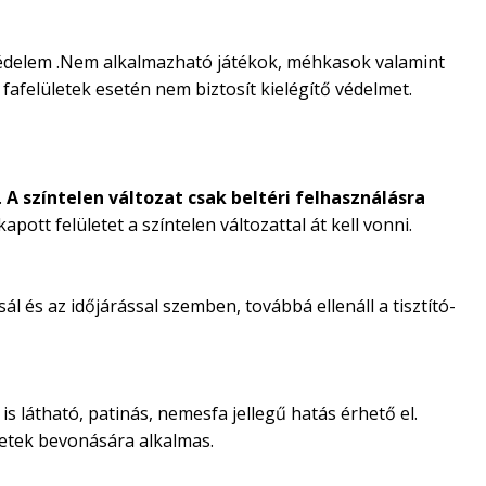
favédelem .Nem alkalmazható játékok, méhkasok valamint
fafelületek esetén nem biztosít kielégítő védelmet.
.
A színtelen változat csak beltéri felhasználásra
pott felületet a színtelen változattal át kell vonni.
l és az időjárással szemben, továbbá ellenáll a tisztító-
s látható, patinás, nemesfa jellegű hatás érhető el.
letek bevonására alkalmas.