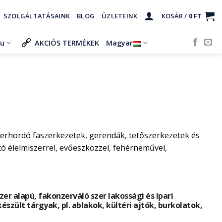
SZOLGÁLTATÁSAINK
BLOG
ÜZLETEINK
KOSÁR /
0
FT
ru
AKCIÓS TERMÉKEK
Magyar
herhordó faszerkezetek, gerendák, tetőszerkezetek és
 élelmiszerrel, evőeszközzel, fehérneművel,
r alapú, fakonzerváló szer lakossági és ipari
készült tárgyak, pl. ablakok, kültéri ajtók, burkolatok,