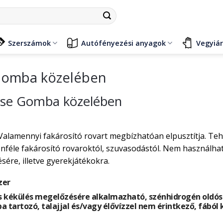
Szerszámok
Autófényezési anyagok
Vegyiá
 Gomba közelében
tése Gomba közelében
Valamennyi fakárosító rovart megbízhatóan elpusztítja. Te
éle fakárosító rovaroktól, szuvasodástól. Nem használható
ére, illetve gyerekjátékokra.
zer
 kékülés megelőzésére alkalmazható, szénhidrogén oldósze
ba tartozó, talajjal és/vagy élővízzel nem érintkező, fából 