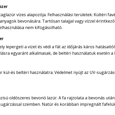
szer
taglazúr vizes alapozója. Felhasználási területek: Kültéri 
anyagok bevonására. Tartósan talajjal vagy vízzel érintkező 
felhasználása nem kifogásolható.
er
 lepergeti a vizet és védi a fát az időjárás káros hatásaitól
nálásra egyaránt alkalmasak, de beltéri használatuk esetén a ka
kül-és beltéri használatra. Védelmet nyújt az UV-sugárzássá
isú oldószeres bevonó lazúr. A fa rajzolata a bevonás után i
-sugárzással szemben. Natúr és korábban impregnált fafelü