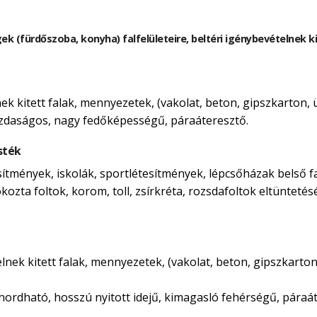
gek (fürdőszoba, konyha) falfelületeire, beltéri igénybevételnek 
lnek kitett falak, mennyezetek, (vakolat, beton, gipszkarton,
azdaságos, nagy fedőképességű, páraáteresztő.
sték
esítmények, iskolák, sportlétesítmények, lépcsőházak belső f
kozta foltok, korom, toll, zsírkréta, rozsdafoltok eltüntetés
telnek kitett falak, mennyezetek, (vakolat, beton, gipszkarto
ordható, hosszú nyitott idejű, kimagasló fehérségű, páraát