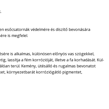
.
ösen esőcsatornák védelmére és díszítő bevonására
ére is megfelel.
stésére is alkalmas, különösen előnyös vas szögekkel,
g, lassítja a fém korrózióját, illetve a fa korhadását. Kül-
válóan terül. Kemény, ütésálló és rugalmas bevonatot
teket, környezetbarát korróziógátló pigmentet,