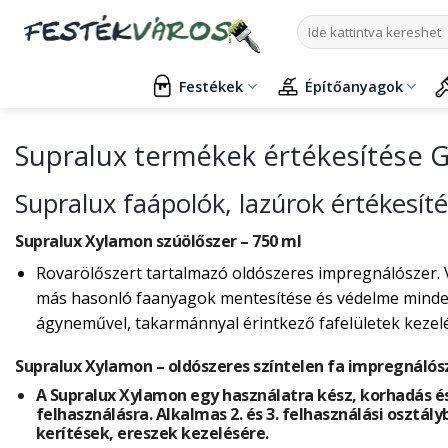
Skip
Keresés
to
a
content
következőre:
Festékek
Építőanyagok
Supralux termékek értékesítése
Supralux faápolók, lazúrok értékesí
Supralux Xylamon szúölőszer – 750 ml
Rovarölőszert tartalmazó oldószeres impregnálószer. 
más hasonló faanyagok mentesítése és védelme mindenf
ágyneművel, takarmánnyal érintkező fafelületek kezelés
Supralux Xylamon – oldószeres színtelen fa impregnálós
A Supralux Xylamon egy használatra kész, korhadás és
felhasználásra. Alkalmas 2. és 3. felhasználási osztály
kerítések, ereszek kezelésére.