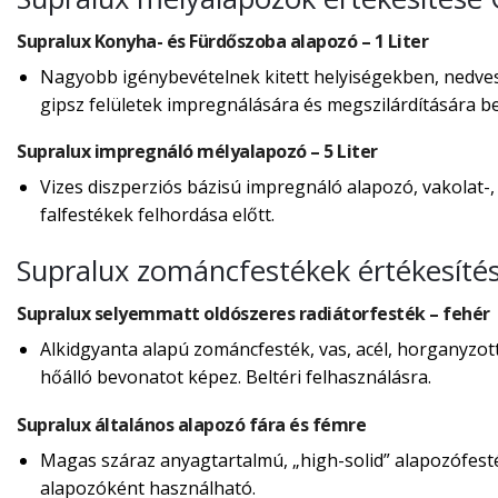
Supralux Konyha- és Fürdőszoba alapozó – 1 Liter
Nagyobb igénybevételnek kitett helyiségekben, nedves,
gipsz felületek impregnálására és megszilárdítására bel
Supralux impregnáló mélyalapozó – 5 Liter
Vizes diszperziós bázisú impregnáló alapozó, vakolat-,
falfestékek felhordása előtt.
Supralux zománcfestékek értékesít
Supralux selyemmatt oldószeres radiátorfesték – fehér
Alkidgyanta alapú zománcfesték, vas, acél, horganyzot
hőálló bevonatot képez. Beltéri felhasználásra.
Supralux általános alapozó fára és fémre
Magas száraz anyagtartalmú, „high-solid” alapozófes
alapozóként használható.