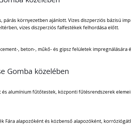
 párás környezetben ajánlott. Vizes diszperziós bázisú imp
térben, vizes diszperziós falfestékek felhordása előtt.
 cement-, beton-, műkő- és gipsz felületek impregnálására és
ése Gomba közelében
t és alumínium fűtőtestek, központi fűtésrendszerek elemei
ték Fára alapozóként és közbenső alapozóként, korróziógát