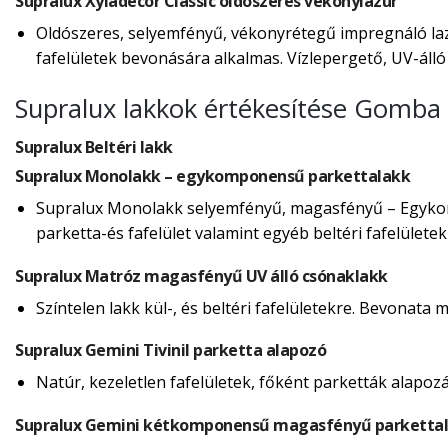
Supralux Xyladecor Classic oldószeres vékonylazúr
Oldószeres, selyemfényű, vékonyrétegű impregnáló lazú
fafelületek bevonására alkalmas. Vízlepergető, UV-álló f
Supralux lakkok értékesítése Gomba
Supralux Beltéri lakk
Supralux Monolakk – egykomponensű parkettalakk
Supralux Monolakk selyemfényű, magasfényű – Egykomp
parketta-és fafelület valamint egyéb beltéri fafelülete
Supralux Matróz magasfényű UV álló csónaklakk
Színtelen lakk kül-, és beltéri fafelületekre. Bevonata 
Supralux Gemini Tivinil parketta alapozó
Natúr, kezeletlen fafelületek, főként parketták alapoz
Supralux Gemini kétkomponensű magasfényű parkettal