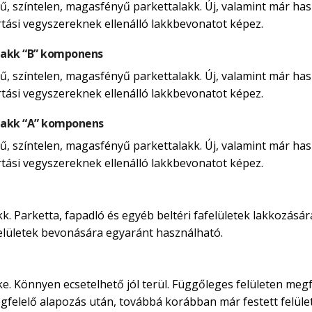
, színtelen, magasfényű parkettalakk. Új, valamint már hasz
rtási vegyszereknek ellenálló lakkbevonatot képez.
lakk “B” komponens
, színtelen, magasfényű parkettalakk. Új, valamint már hasz
rtási vegyszereknek ellenálló lakkbevonatot képez.
lakk “A” komponens
, színtelen, magasfényű parkettalakk. Új, valamint már hasz
rtási vegyszereknek ellenálló lakkbevonatot képez.
. Parketta, fapadló és egyéb beltéri fafelületek lakkozására
afelületek bevonására egyaránt használható.
ke. Könnyen ecsetelhető jól terül. Függőleges felületen megf
egfelelő alapozás után, továbbá korábban már festett felület