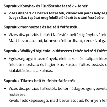
Supralux Konyha- és Fürdőszobafesték – fehér
Vizes diszperziós beltéri falfesték, különösen párás helyisé
üvegszálas tapéta) megfelelő előkészítés utáni festésére.
Supralux mennyezet és beltéri falfesték
Vizes diszperziós beltéri falfesték beltéri igénybevéte
Matt bevonatot ad, könnyen felhordható, rendkívül g
Supralux Wallkyd higiéniai oldószeres fehér beltéri falfe
Egészségügyi intézmények, élelmiszer- és italipari lét
felülete mosható és higiénikus. Füstös, foltos: beázás o
kialakítására is alkalmas.
Supralux Tilatex beltéri fehér falfesték
Vizes diszperziós falfesték, beltéri, átlagos igénybevé
festésére.
Kiváló fedőképességű, matt bevonatot ad. Könnyen felh