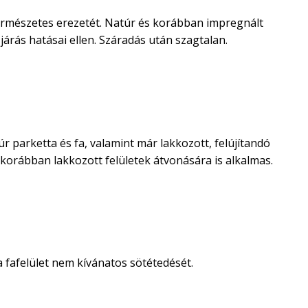
természetes erezetét. Natúr és korábban impregnált
járás hatásai ellen. Száradás után szagtalan.
arketta és fa, valamint már lakkozott, felújítandó
s korábban lakkozott felületek átvonására is alkalmas.
 fafelület nem kívánatos sötétedését.