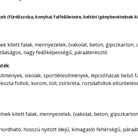
gek (fürdőszoba, konyha) falfelületeire, beltéri igénybevételnek 
lnek kitett falak, mennyezetek, (vakolat, beton, gipszkarton,
azdaságos, nagy fedőképességű, páraáteresztő.
sték
esítmények, iskolák, sportlétesítmények, lépcsőházak belső f
kozta foltok, korom, toll, zsírkréta, rozsdafoltok eltüntetés
telnek kitett falak, mennyezetek, (vakolat, beton, gipszkarto
ordható, hosszú nyitott idejű, kimagasló fehérségű, páraát