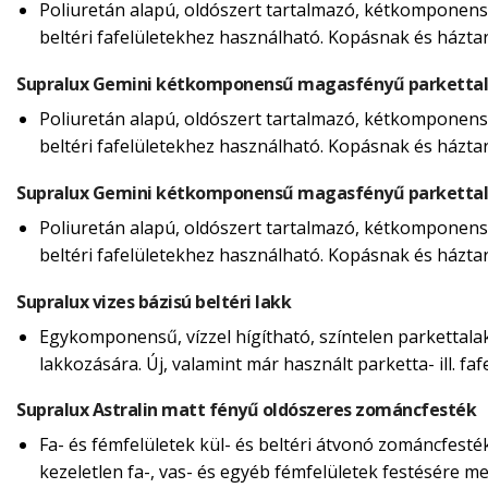
Poliuretán alapú, oldószert tartalmazó, kétkomponensű
beltéri fafelületekhez használható. Kopásnak és házta
Supralux Gemini kétkomponensű magasfényű parketta
Poliuretán alapú, oldószert tartalmazó, kétkomponensű
beltéri fafelületekhez használható. Kopásnak és házta
Supralux Gemini kétkomponensű magasfényű parketta
Poliuretán alapú, oldószert tartalmazó, kétkomponensű
beltéri fafelületekhez használható. Kopásnak és házta
Supralux vizes bázisú beltéri lakk
Egykomponensű, vízzel hígítható, színtelen parkettalakk
lakkozására. Új, valamint már használt parketta- ill. f
Supralux Astralin matt fényű oldószeres zománcfesték
Fa- és fémfelületek kül- és beltéri átvonó zománcfesté
kezeletlen fa-, vas- és egyéb fémfelületek festésére m