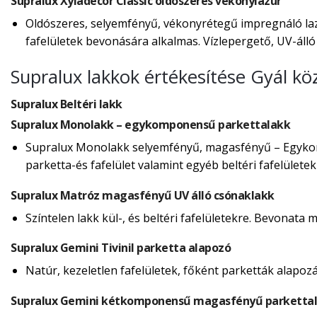
Supralux Xyladecor Classic oldószeres vékonylazúr
Oldószeres, selyemfényű, vékonyrétegű impregnáló lazú
fafelületek bevonására alkalmas. Vízlepergető, UV-álló f
Supralux lakkok értékesítése Gyál kö
Supralux Beltéri lakk
Supralux Monolakk – egykomponensű parkettalakk
Supralux Monolakk selyemfényű, magasfényű – Egykomp
parketta-és fafelület valamint egyéb beltéri fafelülete
Supralux Matróz magasfényű UV álló csónaklakk
Színtelen lakk kül-, és beltéri fafelületekre. Bevonata 
Supralux Gemini Tivinil parketta alapozó
Natúr, kezeletlen fafelületek, főként parketták alapoz
Supralux Gemini kétkomponensű magasfényű parkettal