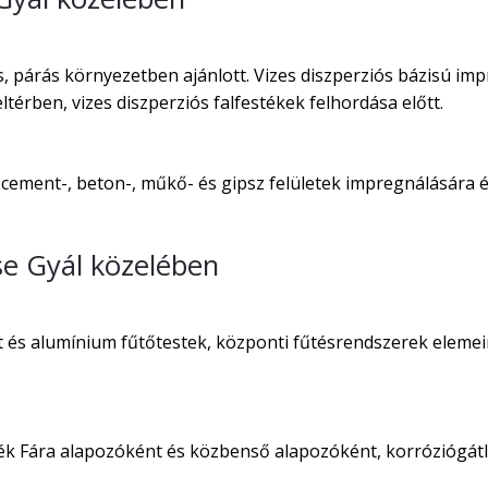
 párás környezetben ajánlott. Vizes diszperziós bázisú imp
térben, vizes diszperziós falfestékek felhordása előtt.
 cement-, beton-, műkő- és gipsz felületek impregnálására és
se Gyál közelében
t és alumínium fűtőtestek, központi fűtésrendszerek elemei
ték Fára alapozóként és közbenső alapozóként, korróziógát