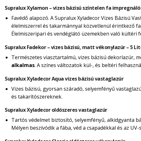
Supralux Xylamon – vizes bázisú színtelen fa impregnáló
Favédő alapozó. A Supralux Xyladecor Vizes Bázisú Vas
élelmiszerrel és takarmánnyal közvetlenül érintkező fa
Élelmiszeripari és vendéglátó üzemekben való kültéri 
Supralux Fadekor – vizes bázisú, matt vékonylazúr – 5 Lit
Természetes viasztartalmú, vizes bázisú dekorlazúr, mely
alkalmas
. A színes változatok kül-, és beltéri felhasz
Supralux Xyladecor Aqua vizes bázisú vastaglazúr
Vizes bázisú, gyorsan száradó, selyemfényű vastaglazúr 
és takarítószereknek.
Supralux Xyladecor oldószeres vastaglazúr
Tartós védelmet biztosító, selyemfényű, alkidgyanta báz
Mélyen beszívódik a fába, véd a csapadékkal és az UV