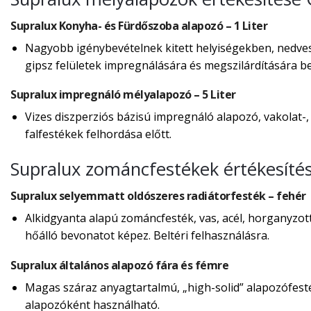
Supralux Konyha- és Fürdőszoba alapozó – 1 Liter
Nagyobb igénybevételnek kitett helyiségekben, nedves,
gipsz felületek impregnálására és megszilárdítására bel
Supralux impregnáló mélyalapozó – 5 Liter
Vizes diszperziós bázisú impregnáló alapozó, vakolat-,
falfestékek felhordása előtt.
Supralux zománcfestékek értékesíté
Supralux selyemmatt oldószeres radiátorfesték – fehér
Alkidgyanta alapú zománcfesték, vas, acél, horganyzot
hőálló bevonatot képez. Beltéri felhasználásra.
Supralux általános alapozó fára és fémre
Magas száraz anyagtartalmú, „high-solid” alapozófes
alapozóként használható.