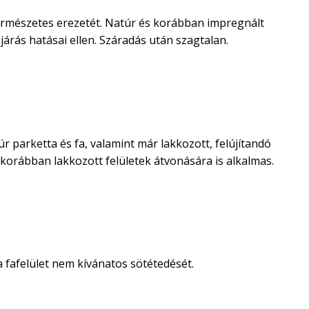
természetes erezetét. Natúr és korábban impregnált
járás hatásai ellen. Száradás után szagtalan.
arketta és fa, valamint már lakkozott, felújítandó
s korábban lakkozott felületek átvonására is alkalmas.
 fafelület nem kívánatos sötétedését.