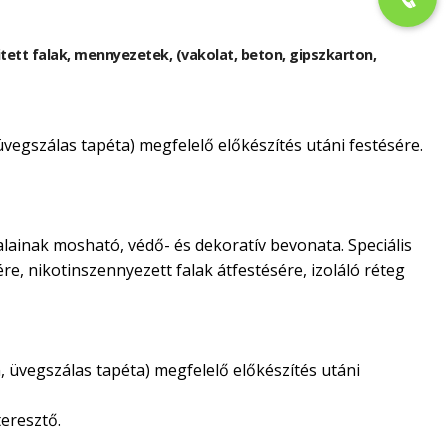
kitett falak, mennyezetek, (vakolat, beton, gipszkarton,
 üvegszálas tapéta) megfelelő előkészítés utáni festésére.
alainak mosható, védő- és dekoratív bevonata. Speciális
ére, nikotinszennyezett falak átfestésére, izoláló réteg
n, üvegszálas tapéta) megfelelő előkészítés utáni
eresztő.