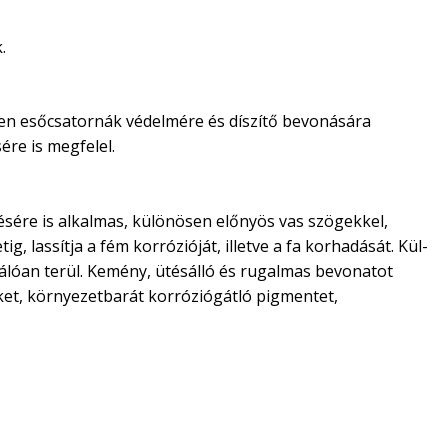
.
ösen esőcsatornák védelmére és díszítő bevonására
ére is megfelel.
stésére is alkalmas, különösen előnyös vas szögekkel,
g, lassítja a fém korrózióját, illetve a fa korhadását. Kül-
válóan terül. Kemény, ütésálló és rugalmas bevonatot
teket, környezetbarát korróziógátló pigmentet,