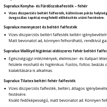
Supralux Konyha- és Fürdőszobafesték – fehér
Vizes diszperziós beltéri falfesték, különösen párás helyisé
üvegszálas tapéta) megfelelő előkészítés utáni festésére.
Supralux mennyezet és beltéri falfesték
Vizes diszperziós beltéri falfesték beltéri igénybevéte
Matt bevonatot ad, könnyen felhordható, rendkívül g
Supralux Wallkyd higiéniai oldószeres fehér beltéri falfe
Egészségügyi intézmények, élelmiszer- és italipari lét
felülete mosható és higiénikus. Füstös, foltos: beázás o
kialakítására is alkalmas.
Supralux Tilatex beltéri fehér falfesték
Vizes diszperziós falfesték, beltéri, átlagos igénybevé
festésére.
Kiváló fedőképességű, matt bevonatot ad. Könnyen felh