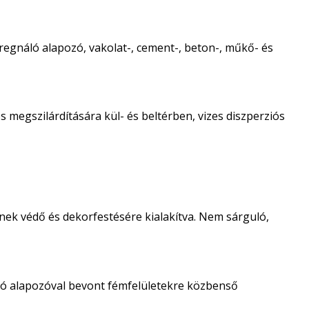
regnáló alapozó, vakolat-, cement-, beton-, műkő- és
 megszilárdítására kül- és beltérben, vizes diszperziós
nek védő és dekorfestésére kialakítva. Nem sárguló,
ló alapozóval bevont fémfelületekre közbenső