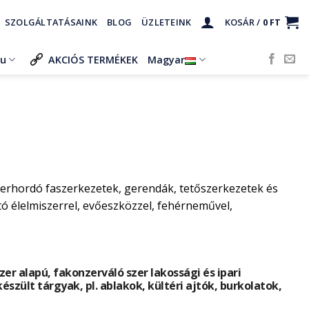
SZOLGÁLTATÁSAINK
BLOG
ÜZLETEINK
KOSÁR /
0
FT
ru
AKCIÓS TERMÉKEK
Magyar
herhordó faszerkezetek, gerendák, tetőszerkezetek és
 élelmiszerrel, evőeszközzel, fehérneművel,
r alapú, fakonzerváló szer lakossági és ipari
készült tárgyak, pl. ablakok, kültéri ajtók, burkolatok,