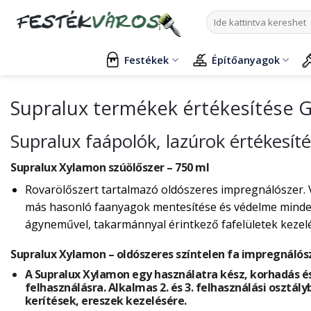
Skip
Keresés
to
a
content
következőre:
Festékek
Építőanyagok
Supralux termékek értékesítése 
Supralux faápolók, lazúrok értékesít
Supralux Xylamon szúölőszer – 750 ml
Rovarölőszert tartalmazó oldószeres impregnálószer. 
más hasonló faanyagok mentesítése és védelme mindenf
ágyneművel, takarmánnyal érintkező fafelületek kezelés
Supralux Xylamon – oldószeres színtelen fa impregnálós
A Supralux Xylamon egy használatra kész, korhadás és
felhasználásra. Alkalmas 2. és 3. felhasználási osztály
kerítések, ereszek kezelésére.