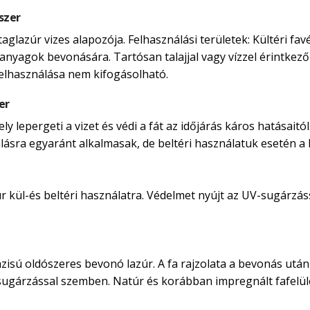
szer
taglazúr vizes alapozója. Felhasználási területek: Kültéri 
anyagok bevonására. Tartósan talajjal vagy vízzel érintkező 
felhasználása nem kifogásolható.
er
 lepergeti a vizet és védi a fát az időjárás káros hatásaitól
nálásra egyaránt alkalmasak, de beltéri használatuk esetén a ka
kül-és beltéri használatra. Védelmet nyújt az UV-sugárzássá
isú oldószeres bevonó lazúr. A fa rajzolata a bevonás után i
-sugárzással szemben. Natúr és korábban impregnált fafelü