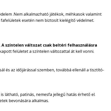
favédelem .Nem alkalmazható játékok, méhkasok valamint
fafelületek esetén nem biztosít kielégítő védelmet.
.
A színtelen változat csak beltéri felhasználásra
pott felületet a színtelen változattal át kell vonni.
l és az időjárással szemben, továbbá ellenáll a tisztító-
s látható, patinás, nemesfa jellegű hatás érhető el.
letek bevonására alkalmas.