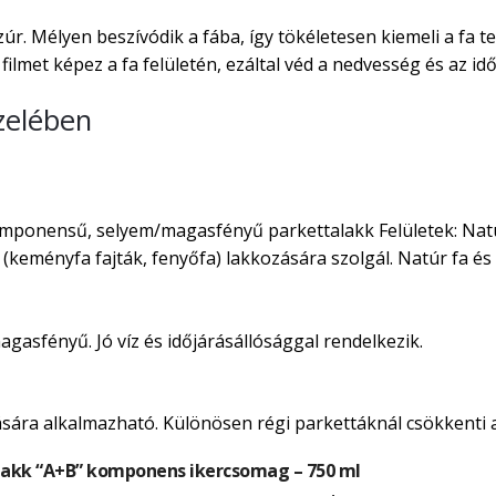
r. Mélyen beszívódik a fába, így tökéletesen kiemeli a fa 
ilmet képez a fa felületén, ezáltal véd a nedvesség és az idő
zelében
onensű, selyem/magasfényű parkettalakk Felületek: Natúr p
k (keményfa fajták, fenyőfa) lakkozására szolgál. Natúr fa é
magasfényű. Jó víz és időjárásállósággal rendelkezik.
ására alkalmazható. Különösen régi parkettáknál csökkenti a
akk “A+B” komponens ikercsomag – 750 ml