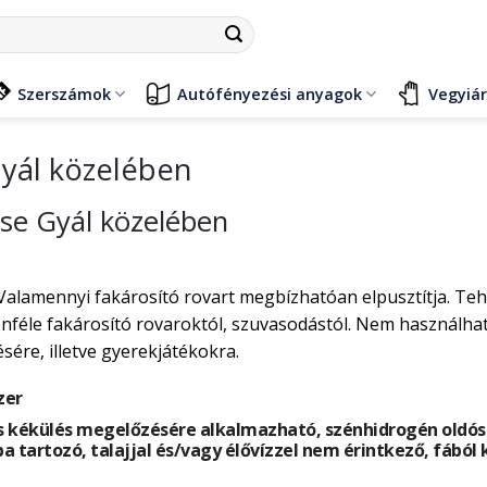
Szerszámok
Autófényezési anyagok
Vegyiá
Gyál közelében
ése Gyál közelében
Valamennyi fakárosító rovart megbízhatóan elpusztítja. Te
éle fakárosító rovaroktól, szuvasodástól. Nem használható
ére, illetve gyerekjátékokra.
zer
 kékülés megelőzésére alkalmazható, szénhidrogén oldósze
ba tartozó, talajjal és/vagy élővízzel nem érintkező, fából 