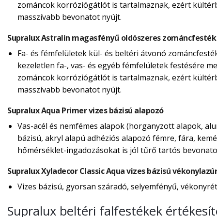
zománcok korróziógátlót is tartalmaznak, ezért külté
masszívabb bevonatot nyújt.
Supralux Astralin magasfényű oldószeres zománcfesték
Fa- és fémfelületek kül- és beltéri átvonó zománcfesté
kezeletlen fa-, vas- és egyéb fémfelületek festésére m
zománcok korróziógátlót is tartalmaznak, ezért külté
masszívabb bevonatot nyújt.
Supralux Aqua Primer vizes bázisú alapozó
Vas-acél és nemfémes alapok (horganyzott alapok, alum
bázisú, akryl alapú adhéziós alapozó fémre, fára, kemé
hőmérséklet-ingadozásokat is jól tűrő tartós bevonatot
Supralux Xyladecor Classic Aqua vizes bázisú vékonylazú
Vizes bázisú, gyorsan száradó, selyemfényű, vékonyréte
Supralux beltéri falfestékek értékesí