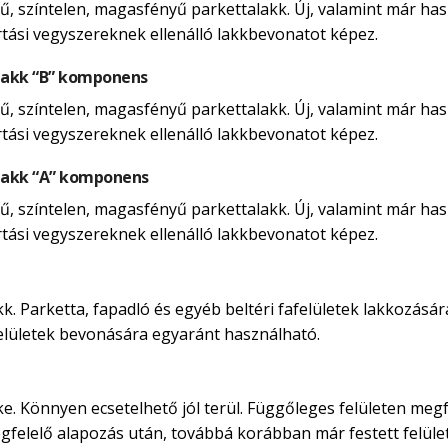
, színtelen, magasfényű parkettalakk. Új, valamint már hasz
rtási vegyszereknek ellenálló lakkbevonatot képez.
lakk “B” komponens
, színtelen, magasfényű parkettalakk. Új, valamint már hasz
rtási vegyszereknek ellenálló lakkbevonatot képez.
lakk “A” komponens
, színtelen, magasfényű parkettalakk. Új, valamint már hasz
rtási vegyszereknek ellenálló lakkbevonatot képez.
. Parketta, fapadló és egyéb beltéri fafelületek lakkozására
afelületek bevonására egyaránt használható.
ke. Könnyen ecsetelhető jól terül. Függőleges felületen megf
egfelelő alapozás után, továbbá korábban már festett felület