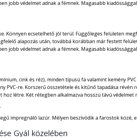
rben jobb védelmet adnak a fémnek. Magasabb kiadóssággal 
ke. Könnyen ecsetelhető jól terül. Függőleges felületen megf
egfelelő alapozás után, továbbá korábban már festett felület
rben jobb védelmet adnak a fémnek. Magasabb kiadóssággal 
ínium, cink és réz), minden típusú fa valamint kemény PVC 
ny PVC-re. Korszerű összetétele és kitűnő tapadása révén rö
 hoz létre. Két rétegben alkalmazva hosszú távú védelmet ny
r
gű impregnáló lazúr. Mélyen beszívódik a farostok közé, ezá
tése Gyál közelében