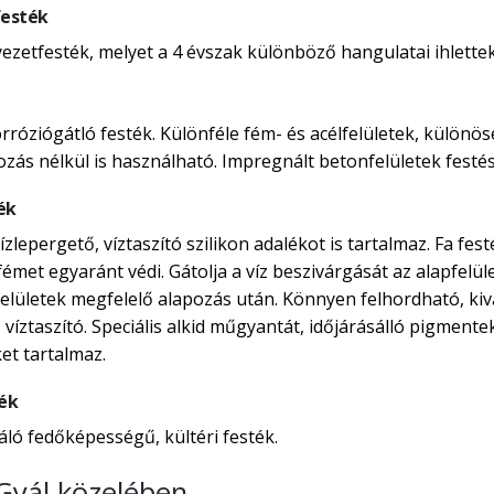
festék
yezetfesték, melyet a 4 évszak különböző hangulatai ihlettek
rróziógátló festék. Különféle fém- és acélfelületek, külön
ozás nélkül is használható. Impregnált betonfelületek festés
ék
zlepergető, víztaszító szilikon adalékot is tartalmaz. Fa fe
émet egyaránt védi. Gátolja a víz beszivárgását az alapfelületi
mfelületek megfelelő alapozás után. Könnyen felhordható, ki
, víztaszító. Speciális alkid műgyantát, időjárásálló pigmen
et tartalmaz.
ték
áló fedőképességű, kültéri festék.
Gyál közelében