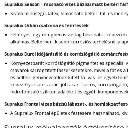
Supralux Season – mosható vizes bázisú matt beltéri fal
Kiváló minőségű, latex, lemosható beltéri fal- és menn
Supralux Orkán csatorna és fémfesték
Félfényes, egy rétegben is vastag bevonatot képező ko
alkalmas. Beltérben, kisebb korróziós terhelésnél alap
Supralux Durol időjárásálló és korróziógátló zománcfest
Környezetbarát korróziógátló pigmentet és speciális, ví
csavarokkal rögzített faszerkezetekre, mivel a fát és a f
és beltéri igénybevételnek kitett fa- vas- és egyéb fé
képez. Gyorsan szárad, jól takar. Tartós, korróziógátló
hidrofóbizáló szilikon adalékot és egyéb komponensek
Supralux Frontal vizes bázisú lábazat-, és homlokzatfes
A Supralux Frontal épületek festésére használható, kiv
Supralux mélyalapozók értékesítése 