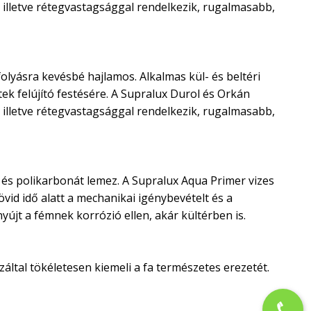
illetve rétegvastagsággal rendelkezik, rugalmasabb,
olyásra kevésbé hajlamos. Alkalmas kül- és beltéri
ek felújító festésére. A Supralux Durol és Orkán
illetve rétegvastagsággal rendelkezik, rugalmasabb,
és polikarbonát lemez. A Supralux Aqua Primer vizes
vid idő alatt a mechanikai igénybevételt és a
újt a fémnek korrózió ellen, akár kültérben is.
ltal tökéletesen kiemeli a fa természetes erezetét.