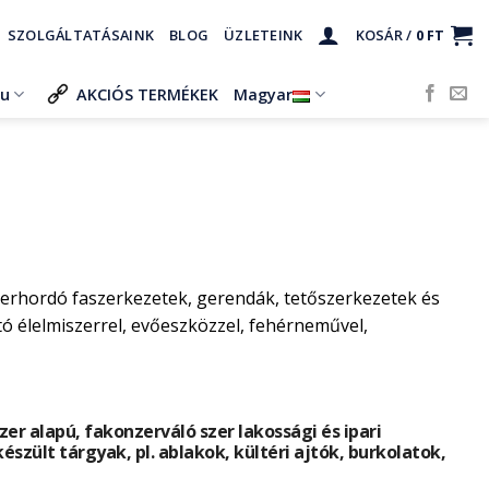
SZOLGÁLTATÁSAINK
BLOG
ÜZLETEINK
KOSÁR /
0
FT
ru
AKCIÓS TERMÉKEK
Magyar
herhordó faszerkezetek, gerendák, tetőszerkezetek és
 élelmiszerrel, evőeszközzel, fehérneművel,
r alapú, fakonzerváló szer lakossági és ipari
készült tárgyak, pl. ablakok, kültéri ajtók, burkolatok,