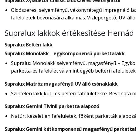
Supralux Xyladecor Classic oldószeres vékonylazúr
Oldószeres, selyemfényű, vékonyrétegű impregnáló lazú
fafelületek bevonására alkalmas. Vízlepergető, UV-álló f
Supralux lakkok értékesítése Hernád
Supralux Beltéri lakk
Supralux Monolakk – egykomponensű parkettalakk
Supralux Monolakk selyemfényű, magasfényű – Egykomp
parketta-és fafelület valamint egyéb beltéri fafelülete
Supralux Matróz magasfényű UV álló csónaklakk
Színtelen lakk kül-, és beltéri fafelületekre. Bevonata 
Supralux Gemini Tivinil parketta alapozó
Natúr, kezeletlen fafelületek, főként parketták alapoz
Supralux Gemini kétkomponensű magasfényű parkettal