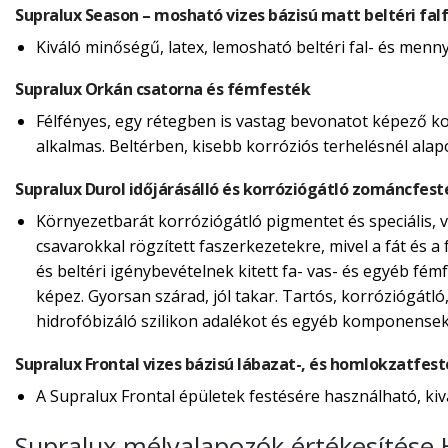
Supralux Season – mosható vizes bázisú matt beltéri fal
Kiváló minőségű, latex, lemosható beltéri fal- és menn
Supralux Orkán csatorna és fémfesték
Félfényes, egy rétegben is vastag bevonatot képező ko
alkalmas. Beltérben, kisebb korróziós terhelésnél alap
Supralux Durol időjárásálló és korróziógátló zománcfest
Környezetbarát korróziógátló pigmentet és speciális, ví
csavarokkal rögzített faszerkezetekre, mivel a fát és a f
és beltéri igénybevételnek kitett fa- vas- és egyéb fé
képez. Gyorsan szárad, jól takar. Tartós, korróziógátló
hidrofóbizáló szilikon adalékot és egyéb komponensek
Supralux Frontal vizes bázisú lábazat-, és homlokzatfes
A Supralux Frontal épületek festésére használható, kiv
Supralux mélyalapozók értékesítése