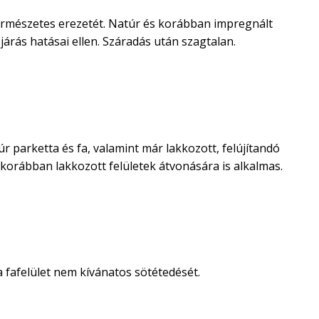
természetes erezetét. Natúr és korábban impregnált
járás hatásai ellen. Száradás után szagtalan.
arketta és fa, valamint már lakkozott, felújítandó
s korábban lakkozott felületek átvonására is alkalmas.
 fafelület nem kívánatos sötétedését.