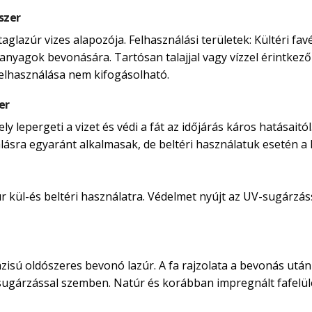
szer
taglazúr vizes alapozója. Felhasználási területek: Kültéri 
anyagok bevonására. Tartósan talajjal vagy vízzel érintkező 
felhasználása nem kifogásolható.
er
 lepergeti a vizet és védi a fát az időjárás káros hatásaitól
nálásra egyaránt alkalmasak, de beltéri használatuk esetén a ka
kül-és beltéri használatra. Védelmet nyújt az UV-sugárzássá
isú oldószeres bevonó lazúr. A fa rajzolata a bevonás után i
-sugárzással szemben. Natúr és korábban impregnált fafelü