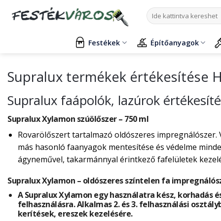
Skip
Keresés
to
a
content
következőre:
Festékek
Építőanyagok
Supralux termékek értékesítése 
Supralux faápolók, lazúrok értékesí
Supralux Xylamon szúölőszer – 750 ml
Rovarölőszert tartalmazó oldószeres impregnálószer. 
más hasonló faanyagok mentesítése és védelme mindenf
ágyneművel, takarmánnyal érintkező fafelületek kezelés
Supralux Xylamon – oldószeres színtelen fa impregnálós
A Supralux Xylamon egy használatra kész, korhadás és
felhasználásra. Alkalmas 2. és 3. felhasználási osztály
kerítések, ereszek kezelésére.