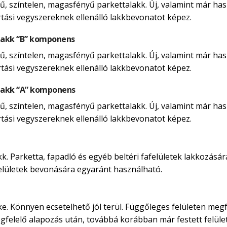
, színtelen, magasfényű parkettalakk. Új, valamint már hasz
rtási vegyszereknek ellenálló lakkbevonatot képez.
lakk “B” komponens
, színtelen, magasfényű parkettalakk. Új, valamint már hasz
rtási vegyszereknek ellenálló lakkbevonatot képez.
lakk “A” komponens
, színtelen, magasfényű parkettalakk. Új, valamint már hasz
rtási vegyszereknek ellenálló lakkbevonatot képez.
. Parketta, fapadló és egyéb beltéri fafelületek lakkozására
afelületek bevonására egyaránt használható.
ke. Könnyen ecsetelhető jól terül. Függőleges felületen megf
egfelelő alapozás után, továbbá korábban már festett felület