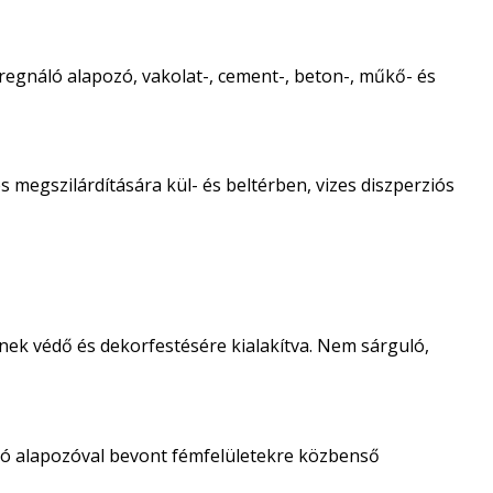
regnáló alapozó, vakolat-, cement-, beton-, műkő- és
 megszilárdítására kül- és beltérben, vizes diszperziós
nek védő és dekorfestésére kialakítva. Nem sárguló,
ló alapozóval bevont fémfelületekre közbenső