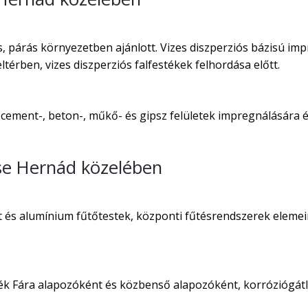
 párás környezetben ajánlott. Vizes diszperziós bázisú imp
térben, vizes diszperziós falfestékek felhordása előtt.
 cement-, beton-, műkő- és gipsz felületek impregnálására és
se Hernád közelében
t és alumínium fűtőtestek, központi fűtésrendszerek elemei
ték Fára alapozóként és közbenső alapozóként, korróziógát