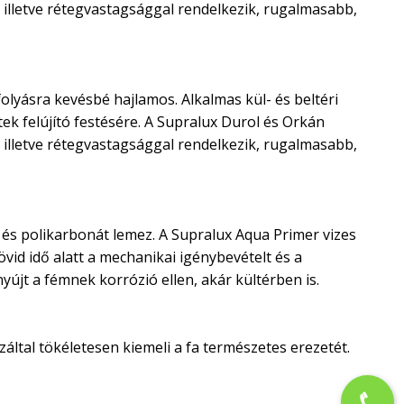
illetve rétegvastagsággal rendelkezik, rugalmasabb,
olyásra kevésbé hajlamos. Alkalmas kül- és beltéri
ek felújító festésére. A Supralux Durol és Orkán
illetve rétegvastagsággal rendelkezik, rugalmasabb,
és polikarbonát lemez. A Supralux Aqua Primer vizes
vid idő alatt a mechanikai igénybevételt és a
újt a fémnek korrózió ellen, akár kültérben is.
ltal tökéletesen kiemeli a fa természetes erezetét.