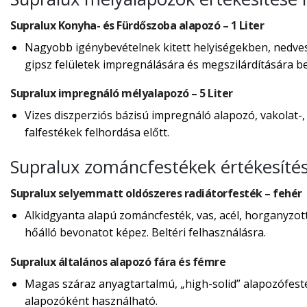
Supralux Konyha- és Fürdőszoba alapozó – 1 Liter
Nagyobb igénybevételnek kitett helyiségekben, nedves,
gipsz felületek impregnálására és megszilárdítására bel
Supralux impregnáló mélyalapozó – 5 Liter
Vizes diszperziós bázisú impregnáló alapozó, vakolat-,
falfestékek felhordása előtt.
Supralux zománcfestékek értékesíté
Supralux selyemmatt oldószeres radiátorfesték – fehér
Alkidgyanta alapú zománcfesték, vas, acél, horganyzot
hőálló bevonatot képez. Beltéri felhasználásra.
Supralux általános alapozó fára és fémre
Magas száraz anyagtartalmú, „high-solid” alapozófes
alapozóként használható.