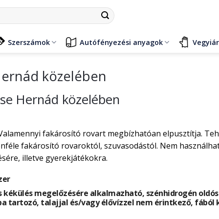
Szerszámok
Autófényezési anyagok
Vegyiá
Hernád közelében
tése Hernád közelében
Valamennyi fakárosító rovart megbízhatóan elpusztítja. Te
éle fakárosító rovaroktól, szuvasodástól. Nem használható
ére, illetve gyerekjátékokra.
zer
 kékülés megelőzésére alkalmazható, szénhidrogén oldósze
ba tartozó, talajjal és/vagy élővízzel nem érintkező, fából 