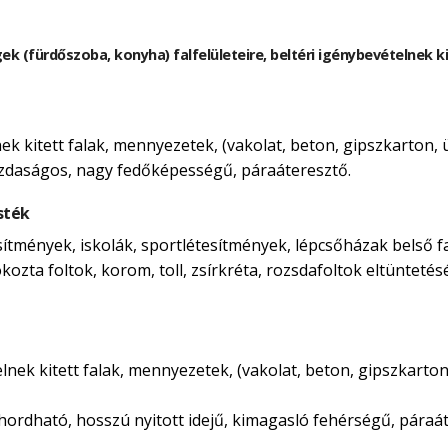
gek (fürdőszoba, konyha) falfelületeire, beltéri igénybevételnek 
lnek kitett falak, mennyezetek, (vakolat, beton, gipszkarton,
azdaságos, nagy fedőképességű, páraáteresztő.
sték
esítmények, iskolák, sportlétesítmények, lépcsőházak belső f
kozta foltok, korom, toll, zsírkréta, rozsdafoltok eltüntetés
telnek kitett falak, mennyezetek, (vakolat, beton, gipszkarto
ordható, hosszú nyitott idejű, kimagasló fehérségű, páraát