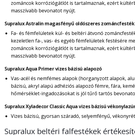
zománcok korróziógátlót is tartalmaznak, ezért külté
masszívabb bevonatot nyújt.
Supralux Astralin magasfényű oldószeres zománcfesték
Fa- és fémfelületek kül- és beltéri átvonó zománcfesté
kezeletlen fa-, vas- és egyéb fémfelületek festésére m
zománcok korróziógátlót is tartalmaznak, ezért külté
masszívabb bevonatot nyújt.
Supralux Aqua Primer vizes bázisú alapozó
Vas-acél és nemfémes alapok (horganyzott alapok, alum
bázisú, akryl alapú adhéziós alapozó fémre, fára, kemé
hőmérséklet-ingadozásokat is jól tűrő tartós bevonatot
Supralux Xyladecor Classic Aqua vizes bázisú vékonylazú
Vizes bázisú, gyorsan száradó, selyemfényű, vékonyréte
Supralux beltéri falfestékek értékes