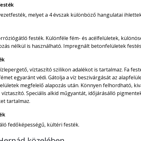
festék
yezetfesték, melyet a 4 évszak különböző hangulatai ihlettek
rróziógátló festék. Különféle fém- és acélfelületek, külön
ozás nélkül is használható. Impregnált betonfelületek festés
ék
zlepergető, víztaszító szilikon adalékot is tartalmaz. Fa fe
émet egyaránt védi. Gátolja a víz beszivárgását az alapfelületi
mfelületek megfelelő alapozás után. Könnyen felhordható, ki
, víztaszító. Speciális alkid műgyantát, időjárásálló pigmen
et tartalmaz.
ték
áló fedőképességű, kültéri festék.
 Hernád közelében