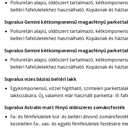
Poliuretán alapú, oldószert tartalmazó, kétkomponensű
beltéri fafelületekhez használható. Kopásnak és házta
Supralux Gemini kétkomponensű magasfényű parketta
Poliuretán alapú, oldószert tartalmazó, kétkomponensű
beltéri fafelületekhez használható. Kopásnak és házta
Supralux Gemini kétkomponensű magasfényű parketta
Poliuretán alapú, oldószert tartalmazó, kétkomponensű
beltéri fafelületekhez használható. Kopásnak és házta
Supralux vizes bázisú beltéri lakk
Egykomponensű, vízzel hígítható, színtelen parkettalakk
lakkozására. Új, valamint már használt parketta- ill. f
Supralux Astralin matt fényű oldószeres zománcfesték
Fa- és fémfelületek kül- és beltéri átvonó zománcfesté
kezeletlen fa-, vas- és egyéb fémfelületek festésére m