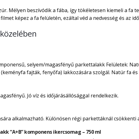
r. Mélyen beszívódik a fába, így tökéletesen kiemeli a fa 
ilmet képez a fa felületén, ezáltal véd a nedvesség és az idő
 közelében
onensű, selyem/magasfényű parkettalakk Felületek: Natúr p
k (keményfa fajták, fenyőfa) lakkozására szolgál. Natúr fa é
magasfényű. Jó víz és időjárásállósággal rendelkezik.
ására alkalmazható. Különösen régi parkettáknál csökkenti a
akk “A+B” komponens ikercsomag – 750 ml