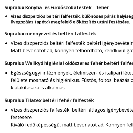
Supralux Konyha- és Fürdőszobafesték – fehér
Vizes diszperziós beltéri falfesték, különösen párás helyisé
üvegszálas tapéta) megfelelő előkészítés utáni festésére.
Supralux mennyezet és beltéri falfesték
Vizes diszperziós beltéri falfesték beltéri igénybevéte
Matt bevonatot ad, könnyen felhordható, rendkívül g
Supralux Wallkyd higiéniai oldószeres fehér beltéri falfe
Egészségügyi intézmények, élelmiszer- és italipari lét
felülete mosható és higiénikus. Füstös, foltos: beázás o
kialakítására is alkalmas.
Supralux Tilatex beltéri fehér falfesték
Vizes diszperziós falfesték, beltéri, átlagos igénybevé
festésére.
Kiváló fedőképességű, matt bevonatot ad. Könnyen felh