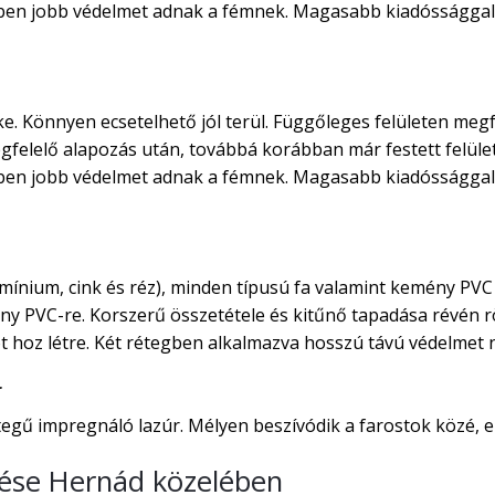
rben jobb védelmet adnak a fémnek. Magasabb kiadóssággal 
ke. Könnyen ecsetelhető jól terül. Függőleges felületen megf
egfelelő alapozás után, továbbá korábban már festett felület
rben jobb védelmet adnak a fémnek. Magasabb kiadóssággal 
ínium, cink és réz), minden típusú fa valamint kemény PVC 
ny PVC-re. Korszerű összetétele és kitűnő tapadása révén rö
 hoz létre. Két rétegben alkalmazva hosszú távú védelmet ny
r
gű impregnáló lazúr. Mélyen beszívódik a farostok közé, ezá
ítése Hernád közelében