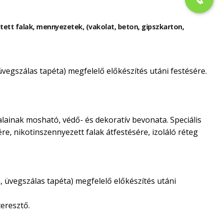
kitett falak, mennyezetek, (vakolat, beton, gipszkarton,
 üvegszálas tapéta) megfelelő előkészítés utáni festésére.
alainak mosható, védő- és dekoratív bevonata. Speciális
ére, nikotinszennyezett falak átfestésére, izoláló réteg
n, üvegszálas tapéta) megfelelő előkészítés utáni
eresztő.