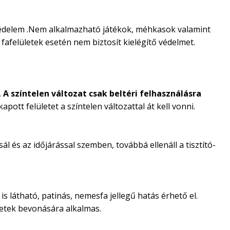
favédelem .Nem alkalmazható játékok, méhkasok valamint
fafelületek esetén nem biztosít kielégítő védelmet.
.
A színtelen változat csak beltéri felhasználásra
pott felületet a színtelen változattal át kell vonni.
l és az időjárással szemben, továbbá ellenáll a tisztító-
s látható, patinás, nemesfa jellegű hatás érhető el.
letek bevonására alkalmas.