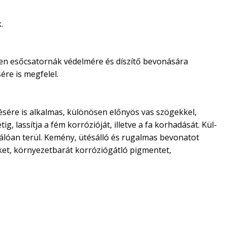
.
ösen esőcsatornák védelmére és díszítő bevonására
ére is megfelel.
stésére is alkalmas, különösen előnyös vas szögekkel,
g, lassítja a fém korrózióját, illetve a fa korhadását. Kül-
válóan terül. Kemény, ütésálló és rugalmas bevonatot
teket, környezetbarát korróziógátló pigmentet,