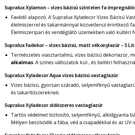
Supralux Xylamon – vizes bázisú színtelen fa impregnáló
Favédő alapozó. A Supralux Xyladecor Vizes Bázisú Vas
élelmiszerrel és takarmánnyal közvetlenül érintkező fa
Élelmiszeripari és vendéglátó üzemekben való kültéri 
Supralux Fadekor – vizes bázisú, matt vékonylazúr – 5 Lit
Természetes viasztartalmú, vizes bázisú dekorlazúr, mely
alkalmas
. A színes változatok kül-, és beltéri felhasz
Supralux Xyladecor Aqua vizes bázisú vastaglazúr
Vizes bázisú, gyorsan száradó, selyemfényű vastaglazúr 
és takarítószereknek.
Supralux Xyladecor oldószeres vastaglazúr
Tartós védelmet biztosító, selyemfényű, alkidgyanta báz
Mélyen beszívódik a fába, véd a csapadékkal és az UV