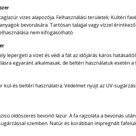
szer
taglazúr vizes alapozója. Felhasználási területek: Kültéri 
anyagok bevonására. Tartósan talajjal vagy vízzel érintkező 
felhasználása nem kifogásolható.
er
 lepergeti a vizet és védi a fát az időjárás káros hatásaitól
nálásra egyaránt alkalmasak, de beltéri használatuk esetén a ka
kül-és beltéri használatra. Védelmet nyújt az UV-sugárzássá
isú oldószeres bevonó lazúr. A fa rajzolata a bevonás után i
-sugárzással szemben. Natúr és korábban impregnált fafelü