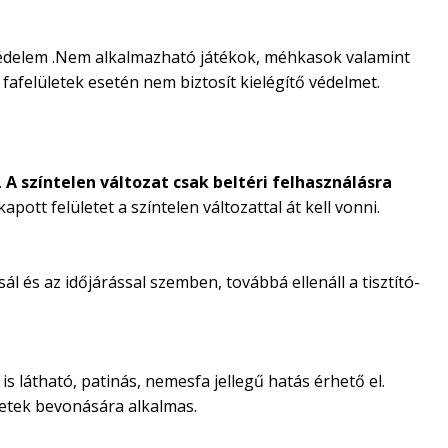
favédelem .Nem alkalmazható játékok, méhkasok valamint
fafelületek esetén nem biztosít kielégítő védelmet.
.
A színtelen változat csak beltéri felhasználásra
pott felületet a színtelen változattal át kell vonni.
l és az időjárással szemben, továbbá ellenáll a tisztító-
s látható, patinás, nemesfa jellegű hatás érhető el.
letek bevonására alkalmas.