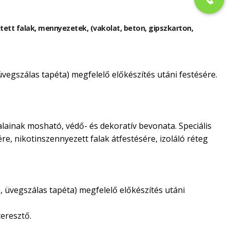
kitett falak, mennyezetek, (vakolat, beton, gipszkarton,
 üvegszálas tapéta) megfelelő előkészítés utáni festésére.
alainak mosható, védő- és dekoratív bevonata. Speciális
ére, nikotinszennyezett falak átfestésére, izoláló réteg
n, üvegszálas tapéta) megfelelő előkészítés utáni
eresztő.