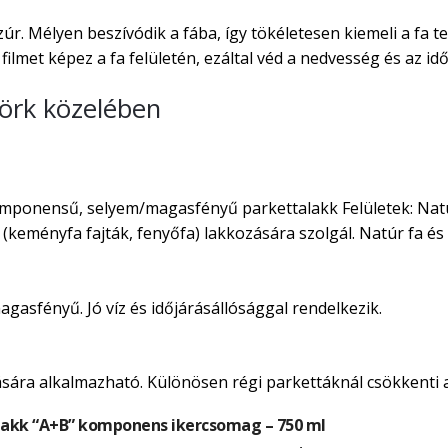
r. Mélyen beszívódik a fába, így tökéletesen kiemeli a fa 
ilmet képez a fa felületén, ezáltal véd a nedvesség és az idő
yörk közelében
onensű, selyem/magasfényű parkettalakk Felületek: Natúr p
k (keményfa fajták, fenyőfa) lakkozására szolgál. Natúr fa é
magasfényű. Jó víz és időjárásállósággal rendelkezik.
ására alkalmazható. Különösen régi parkettáknál csökkenti a
akk “A+B” komponens ikercsomag – 750 ml