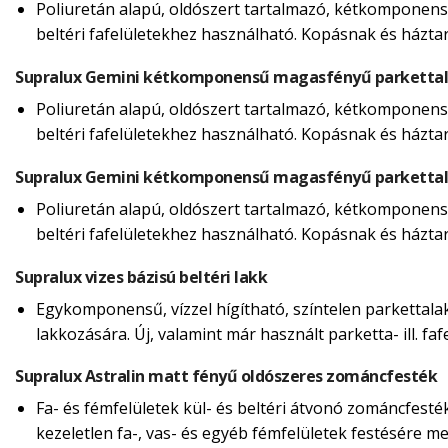
Poliuretán alapú, oldószert tartalmazó, kétkomponensű
beltéri fafelületekhez használható. Kopásnak és házta
Supralux Gemini kétkomponensű magasfényű parketta
Poliuretán alapú, oldószert tartalmazó, kétkomponensű
beltéri fafelületekhez használható. Kopásnak és házta
Supralux Gemini kétkomponensű magasfényű parketta
Poliuretán alapú, oldószert tartalmazó, kétkomponensű
beltéri fafelületekhez használható. Kopásnak és házta
Supralux vizes bázisú beltéri lakk
Egykomponensű, vízzel hígítható, színtelen parkettalakk
lakkozására. Új, valamint már használt parketta- ill. f
Supralux Astralin matt fényű oldószeres zománcfesték
Fa- és fémfelületek kül- és beltéri átvonó zománcfesté
kezeletlen fa-, vas- és egyéb fémfelületek festésére m