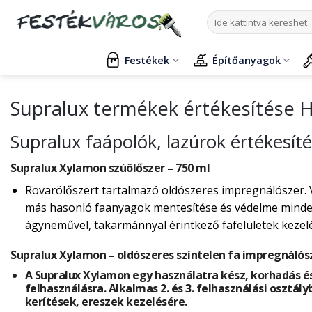
Skip
Keresés
to
a
content
következőre:
Festékek
Építőanyagok
Supralux termékek értékesítése 
Supralux faápolók, lazúrok értékesít
Supralux Xylamon szúölőszer – 750 ml
Rovarölőszert tartalmazó oldószeres impregnálószer. 
más hasonló faanyagok mentesítése és védelme mindenf
ágyneművel, takarmánnyal érintkező fafelületek kezelés
Supralux Xylamon – oldószeres színtelen fa impregnálós
A Supralux Xylamon egy használatra kész, korhadás és
felhasználásra. Alkalmas 2. és 3. felhasználási osztály
kerítések, ereszek kezelésére.