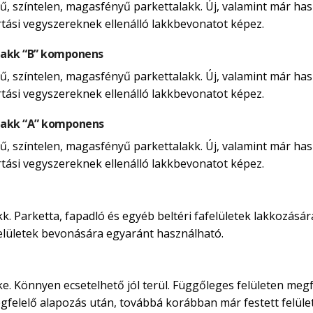
, színtelen, magasfényű parkettalakk. Új, valamint már hasz
rtási vegyszereknek ellenálló lakkbevonatot képez.
lakk “B” komponens
, színtelen, magasfényű parkettalakk. Új, valamint már hasz
rtási vegyszereknek ellenálló lakkbevonatot képez.
lakk “A” komponens
, színtelen, magasfényű parkettalakk. Új, valamint már hasz
rtási vegyszereknek ellenálló lakkbevonatot képez.
. Parketta, fapadló és egyéb beltéri fafelületek lakkozására
afelületek bevonására egyaránt használható.
ke. Könnyen ecsetelhető jól terül. Függőleges felületen megf
egfelelő alapozás után, továbbá korábban már festett felület