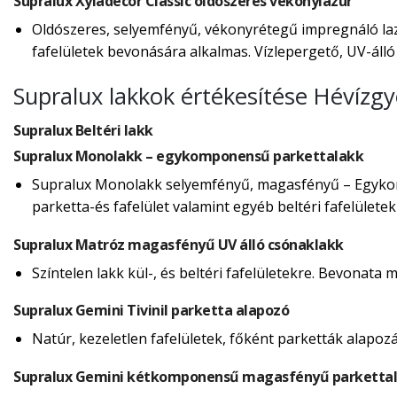
Supralux Xyladecor Classic oldószeres vékonylazúr
Oldószeres, selyemfényű, vékonyrétegű impregnáló lazú
fafelületek bevonására alkalmas. Vízlepergető, UV-álló f
Supralux lakkok értékesítése Hévízg
Supralux Beltéri lakk
Supralux Monolakk – egykomponensű parkettalakk
Supralux Monolakk selyemfényű, magasfényű – Egykomp
parketta-és fafelület valamint egyéb beltéri fafelülete
Supralux Matróz magasfényű UV álló csónaklakk
Színtelen lakk kül-, és beltéri fafelületekre. Bevonata 
Supralux Gemini Tivinil parketta alapozó
Natúr, kezeletlen fafelületek, főként parketták alapoz
Supralux Gemini kétkomponensű magasfényű parkettal