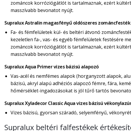
zománcok korróziógátlót is tartalmaznak, ezért külté
masszívabb bevonatot nyújt.
Supralux Astralin magasfényű oldószeres zománcfesték
Fa- és fémfelületek kül- és beltéri átvonó zománcfesté
kezeletlen fa-, vas- és egyéb fémfelületek festésére m
zománcok korróziógátlót is tartalmaznak, ezért külté
masszívabb bevonatot nyújt.
Supralux Aqua Primer vizes bázisú alapozó
Vas-acél és nemfémes alapok (horganyzott alapok, alum
bázisú, akryl alapú adhéziós alapozó fémre, fára, kemé
hőmérséklet-ingadozásokat is jól tűrő tartós bevonatot
Supralux Xyladecor Classic Aqua vizes bázisú vékonylazú
Vizes bázisú, gyorsan száradó, selyemfényű, vékonyréte
Supralux beltéri falfestékek értékes