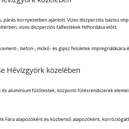
 párás környezetben ajánlott. Vizes diszperziós bázisú imp
térben, vizes diszperziós falfestékek felhordása előtt.
 cement-, beton-, műkő- és gipsz felületek impregnálására és
se Hévízgyörk közelében
t és alumínium fűtőtestek, központi fűtésrendszerek elemei
ték Fára alapozóként és közbenső alapozóként, korróziógát