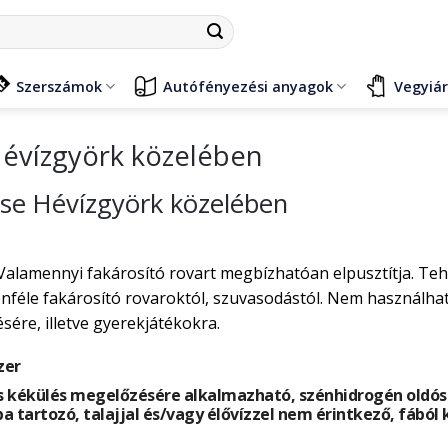
Szerszámok
Autófényezési anyagok
Vegyiá
Hévízgyörk közelében
ése Hévízgyörk közelében
Valamennyi fakárosító rovart megbízhatóan elpusztítja. Te
éle fakárosító rovaroktól, szuvasodástól. Nem használható
ére, illetve gyerekjátékokra.
zer
 kékülés megelőzésére alkalmazható, szénhidrogén oldósze
ba tartozó, talajjal és/vagy élővízzel nem érintkező, fából 