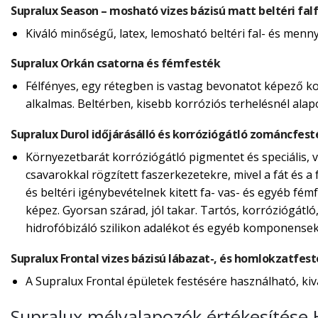
Supralux Season – mosható vizes bázisú matt beltéri fal
Kiváló minőségű, latex, lemosható beltéri fal- és menn
Supralux Orkán csatorna és fémfesték
Félfényes, egy rétegben is vastag bevonatot képező ko
alkalmas. Beltérben, kisebb korróziós terhelésnél alap
Supralux Durol időjárásálló és korróziógátló zománcfest
Környezetbarát korróziógátló pigmentet és speciális, ví
csavarokkal rögzített faszerkezetekre, mivel a fát és a f
és beltéri igénybevételnek kitett fa- vas- és egyéb fé
képez. Gyorsan szárad, jól takar. Tartós, korróziógátló
hidrofóbizáló szilikon adalékot és egyéb komponensek
Supralux Frontal vizes bázisú lábazat-, és homlokzatfes
A Supralux Frontal épületek festésére használható, kiv
Supralux mélyalapozók értékesítése