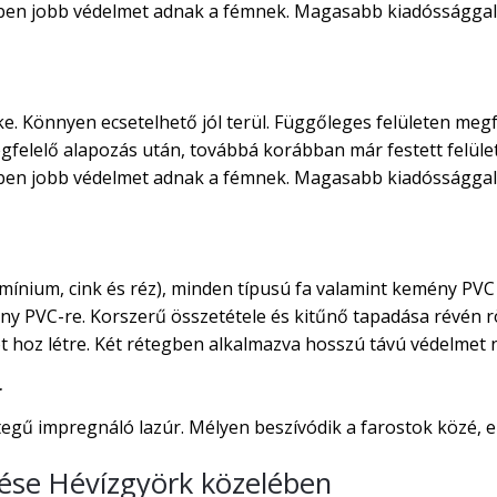
rben jobb védelmet adnak a fémnek. Magasabb kiadóssággal 
ke. Könnyen ecsetelhető jól terül. Függőleges felületen megf
egfelelő alapozás után, továbbá korábban már festett felület
rben jobb védelmet adnak a fémnek. Magasabb kiadóssággal 
ínium, cink és réz), minden típusú fa valamint kemény PVC 
ny PVC-re. Korszerű összetétele és kitűnő tapadása révén rö
 hoz létre. Két rétegben alkalmazva hosszú távú védelmet ny
r
gű impregnáló lazúr. Mélyen beszívódik a farostok közé, ezá
ítése Hévízgyörk közelében