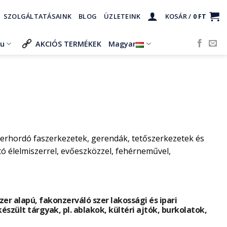
SZOLGÁLTATÁSAINK
BLOG
ÜZLETEINK
KOSÁR /
0
FT
ru
AKCIÓS TERMÉKEK
Magyar
herhordó faszerkezetek, gerendák, tetőszerkezetek és
 élelmiszerrel, evőeszközzel, fehérneművel,
r alapú, fakonzerváló szer lakossági és ipari
készült tárgyak, pl. ablakok, kültéri ajtók, burkolatok,