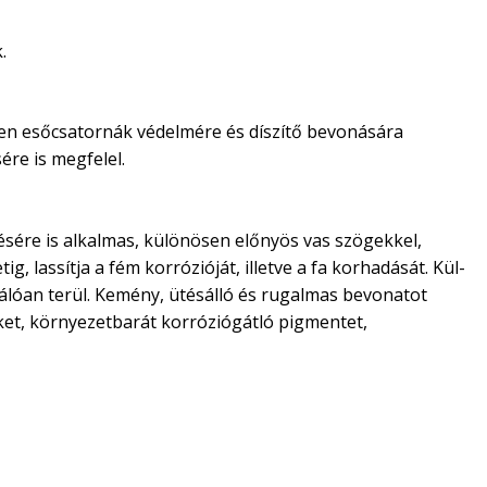
.
ösen esőcsatornák védelmére és díszítő bevonására
ére is megfelel.
stésére is alkalmas, különösen előnyös vas szögekkel,
g, lassítja a fém korrózióját, illetve a fa korhadását. Kül-
válóan terül. Kemény, ütésálló és rugalmas bevonatot
teket, környezetbarát korróziógátló pigmentet,