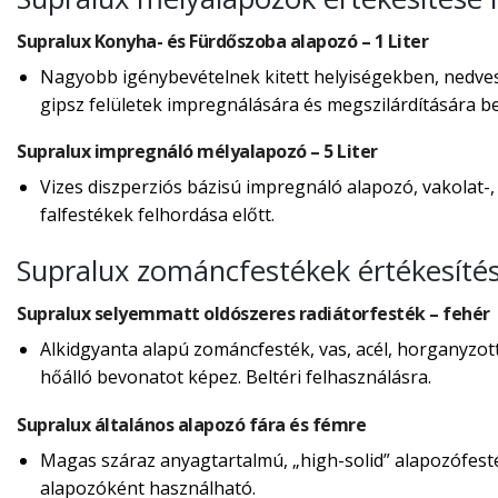
Supralux Konyha- és Fürdőszoba alapozó – 1 Liter
Nagyobb igénybevételnek kitett helyiségekben, nedves,
gipsz felületek impregnálására és megszilárdítására bel
Supralux impregnáló mélyalapozó – 5 Liter
Vizes diszperziós bázisú impregnáló alapozó, vakolat-,
falfestékek felhordása előtt.
Supralux zománcfestékek értékesíté
Supralux selyemmatt oldószeres radiátorfesték – fehér
Alkidgyanta alapú zománcfesték, vas, acél, horganyzot
hőálló bevonatot képez. Beltéri felhasználásra.
Supralux általános alapozó fára és fémre
Magas száraz anyagtartalmú, „high-solid” alapozófes
alapozóként használható.