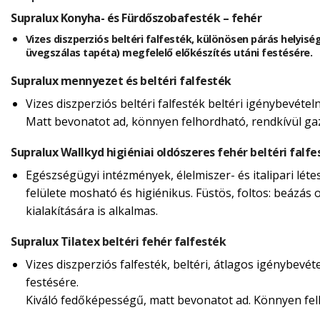
Supralux Konyha- és Fürdőszobafesték – fehér
Vizes diszperziós beltéri falfesték, különösen párás helyisé
üvegszálas tapéta) megfelelő előkészítés utáni festésére.
Supralux mennyezet és beltéri falfesték
Vizes diszperziós beltéri falfesték beltéri igénybevéte
Matt bevonatot ad, könnyen felhordható, rendkívül g
Supralux Wallkyd higiéniai oldószeres fehér beltéri falfe
Egészségügyi intézmények, élelmiszer- és italipari lét
felülete mosható és higiénikus. Füstös, foltos: beázás o
kialakítására is alkalmas.
Supralux Tilatex beltéri fehér falfesték
Vizes diszperziós falfesték, beltéri, átlagos igénybevé
festésére.
Kiváló fedőképességű, matt bevonatot ad. Könnyen felh