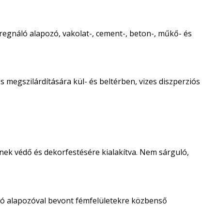
regnáló alapozó, vakolat-, cement-, beton-, műkő- és
 megszilárdítására kül- és beltérben, vizes diszperziós
nek védő és dekorfestésére kialakítva. Nem sárguló,
ló alapozóval bevont fémfelületekre közbenső