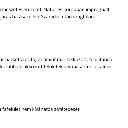
természetes erezetét. Natúr és korábban impregnált
járás hatásai ellen. Száradás után szagtalan.
arketta és fa, valamint már lakkozott, felújítandó
s korábban lakkozott felületek átvonására is alkalmas.
 fafelület nem kívánatos sötétedését.