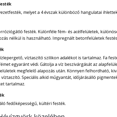
festék
yezetfesték, melyet a 4 évszak különböző hangulatai ihlettek
rróziógátló festék. Különféle fém- és acélfelületek, külön
ozás nélkül is használható. Impregnált betonfelületek festés
ék
zlepergető, víztaszító szilikon adalékot is tartalmaz. Fa fe
émet egyaránt védi. Gátolja a víz beszivárgását az alapfelületi
mfelületek megfelelő alapozás után. Könnyen felhordható, ki
, víztaszító. Speciális alkid műgyantát, időjárásálló pigmen
et tartalmaz.
ték
áló fedőképességű, kültéri festék.
 Hévízgyörk közelében