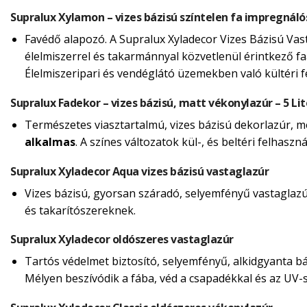
Supralux Xylamon – vizes bázisú színtelen fa impregnáló
Favédő alapozó. A Supralux Xyladecor Vizes Bázisú Vas
élelmiszerrel és takarmánnyal közvetlenül érintkező fa
Élelmiszeripari és vendéglátó üzemekben való kültéri 
Supralux Fadekor – vizes bázisú, matt vékonylazúr – 5 Lit
Természetes viasztartalmú, vizes bázisú dekorlazúr, mely
alkalmas
. A színes változatok kül-, és beltéri felhasz
Supralux Xyladecor Aqua vizes bázisú vastaglazúr
Vizes bázisú, gyorsan száradó, selyemfényű vastaglazúr 
és takarítószereknek.
Supralux Xyladecor oldószeres vastaglazúr
Tartós védelmet biztosító, selyemfényű, alkidgyanta báz
Mélyen beszívódik a fába, véd a csapadékkal és az UV