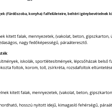
gek (fürdőszoba, konyha) falfelületeire, beltéri igénybevételnek 
lnek kitett falak, mennyezetek, (vakolat, beton, gipszkarton,
azdaságos, nagy fedőképességű, páraáteresztő.
sték
esítmények, iskolák, sportlétesítmények, lépcsőházak belső f
kozta foltok, korom, toll, zsírkréta, rozsdafoltok eltüntetés
telnek kitett falak, mennyezetek, (vakolat, beton, gipszkarto
ordható, hosszú nyitott idejű, kimagasló fehérségű, páraát