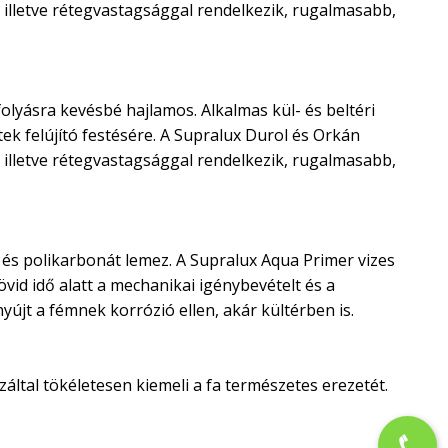
illetve rétegvastagsággal rendelkezik, rugalmasabb,
olyásra kevésbé hajlamos. Alkalmas kül- és beltéri
ek felújító festésére. A Supralux Durol és Orkán
illetve rétegvastagsággal rendelkezik, rugalmasabb,
és polikarbonát lemez. A Supralux Aqua Primer vizes
vid idő alatt a mechanikai igénybevételt és a
újt a fémnek korrózió ellen, akár kültérben is.
ltal tökéletesen kiemeli a fa természetes erezetét.