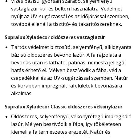
Vizes bázisú, gyorsan száradó, selyemfényű
vastaglazúr kül-és beltéri használatra. Védelmet
nyújt az UV-sugárzássál és az időjárással szemben,
továbbá ellenáll a tisztító- és takarítószereknek.
Supralux Xyladecor oldószeres vastaglazúr
Tartós védelmet biztosító, selyemfényű, alkidgyanta
bázisú oldószeres bevonó lazúr. A fa rajzolata a
bevonás után is látható, patinás, nemesfa jellegű
hatás érhető el. Mélyen beszívódik a fába, véd a
csapadékkal és az UV-sugárzással szemben. Natúr
és korábban impregnált fafelületek bevonására
alkalmas.
Supralux Xyladecor Classic oldószeres vékonylazúr
Oldószeres, selyemfényű, vékonyrétegű impregnáló
lazúr. Mélyen beszívódik a fába, így tökéletesen
kiemeli a fa természetes erezetét. Natúr és