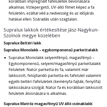
korábban impregnált fafelületek bevonására
alkalmas. Vízlepergető, UV-álló filmet képez a fa
felületén, ezáltal véd a nedvesség és az időjárás
hatásai ellen. Száradás után szagtalan.
Supralux lakkok értékesítése Jász-Nagykun-
Szolnok megye közelében
Supralux Beltéri lakk
Supralux Monolakk – egykomponensű parkettalakk
Supralux Monolakk selyemfényű, magasfényű –
Egykomponensű, selyem/magasfényű parkettalakk
Felületek: Natúr parketta és fa, valamint már
lakkozott, felújítandó parketta-és fafelület valamint
egyéb beltéri fafelületek (keményfa fajták, fenyőfa)
lakkozására szolgál. Natúr fa és korábban lakkozott
felületek átvonására is alkalmas.
Supralux Matróz magasfényű UV álló csónaklakk