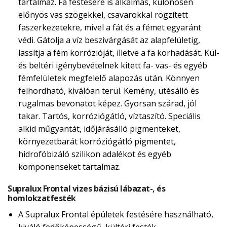
tartalmaz. Fa festésére is alkalmas, különösen
előnyös vas szögekkel, csavarokkal rögzített
faszerkezetekre, mivel a fát és a fémet egyaránt
védi. Gátolja a víz beszivárgását az alapfelületig,
lassítja a fém korrózióját, illetve a fa korhadását. Kül-
és beltéri igénybevételnek kitett fa- vas- és egyéb
fémfelületek megfelelő alapozás után. Könnyen
felhordható, kiválóan terül. Kemény, ütésálló és
rugalmas bevonatot képez. Gyorsan szárad, jól
takar. Tartós, korróziógátló, víztaszító. Speciális
alkid műgyantát, időjárásálló pigmenteket,
környezetbarát korróziógátló pigmentet,
hidrofóbizáló szilikon adalékot és egyéb
komponenseket tartalmaz.
Supralux Frontal vizes bázisú lábazat-, és
homlokzatfesték
A Supralux Frontal épületek festésére használható,