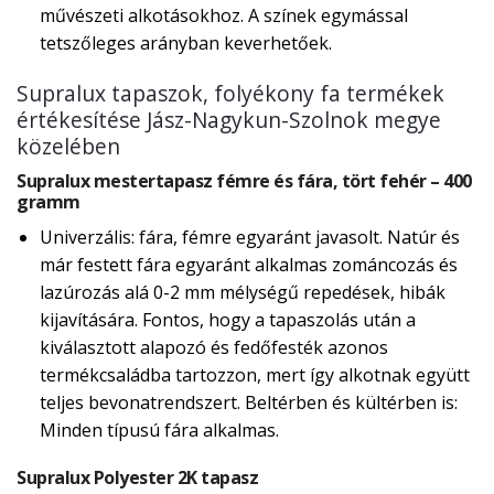
művészeti alkotásokhoz. A színek egymással
tetszőleges arányban keverhetőek.
Supralux tapaszok, folyékony fa termékek
értékesítése Jász-Nagykun-Szolnok megye
közelében
Supralux mestertapasz fémre és fára, tört fehér – 400
gramm
Univerzális: fára, fémre egyaránt javasolt. Natúr és
már festett fára egyaránt alkalmas zománcozás és
lazúrozás alá 0-2 mm mélységű repedések, hibák
kijavítására. Fontos, hogy a tapaszolás után a
kiválasztott alapozó és fedőfesték azonos
termékcsaládba tartozzon, mert így alkotnak együtt
teljes bevonatrendszert. Beltérben és kültérben is:
Minden típusú fára alkalmas.
Supralux Polyester 2K tapasz