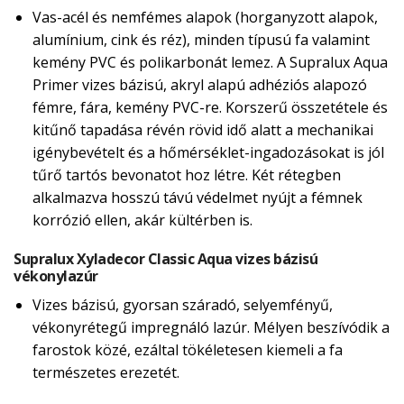
Vas-acél és nemfémes alapok (horganyzott alapok,
alumínium, cink és réz), minden típusú fa valamint
kemény PVC és polikarbonát lemez. A Supralux Aqua
Primer vizes bázisú, akryl alapú adhéziós alapozó
fémre, fára, kemény PVC-re. Korszerű összetétele és
kitűnő tapadása révén rövid idő alatt a mechanikai
igénybevételt és a hőmérséklet-ingadozásokat is jól
tűrő tartós bevonatot hoz létre. Két rétegben
alkalmazva hosszú távú védelmet nyújt a fémnek
korrózió ellen, akár kültérben is.
Supralux Xyladecor Classic Aqua vizes bázisú
vékonylazúr
Vizes bázisú, gyorsan száradó, selyemfényű,
vékonyrétegű impregnáló lazúr. Mélyen beszívódik a
farostok közé, ezáltal tökéletesen kiemeli a fa
természetes erezetét.