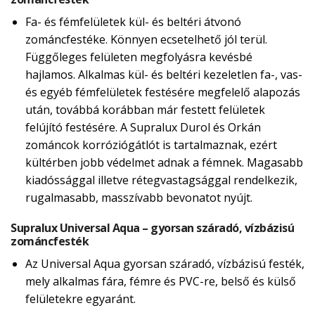
Fa- és fémfelületek kül- és beltéri átvonó
zománcfestéke. Könnyen ecsetelhető jól terül.
Függőleges felületen megfolyásra kevésbé
hajlamos. Alkalmas kül- és beltéri kezeletlen fa-, vas-
és egyéb fémfelületek festésére megfelelő alapozás
után, továbbá korábban már festett felületek
felújító festésére. A Supralux Durol és Orkán
zománcok korróziógátlót is tartalmaznak, ezért
kültérben jobb védelmet adnak a fémnek. Magasabb
kiadóssággal illetve rétegvastagsággal rendelkezik,
rugalmasabb, masszívabb bevonatot nyújt.
Supralux Universal Aqua – gyorsan száradó, vízbázisú
zománcfesték
Az Universal Aqua gyorsan száradó, vízbázisú festék,
mely alkalmas fára, fémre és PVC-re, belső és külső
felületekre egyaránt.