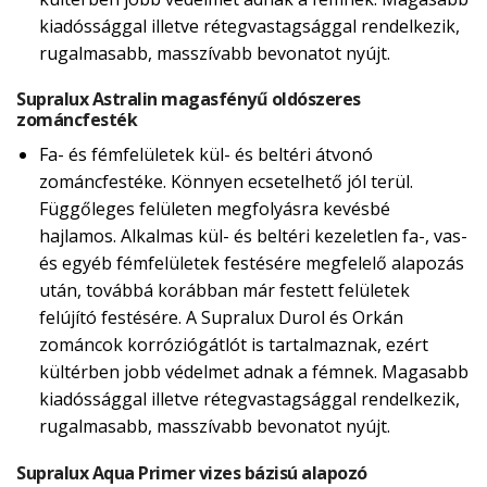
kiadóssággal illetve rétegvastagsággal rendelkezik,
rugalmasabb, masszívabb bevonatot nyújt.
Supralux Astralin magasfényű oldószeres
zománcfesték
Fa- és fémfelületek kül- és beltéri átvonó
zománcfestéke. Könnyen ecsetelhető jól terül.
Függőleges felületen megfolyásra kevésbé
hajlamos. Alkalmas kül- és beltéri kezeletlen fa-, vas-
és egyéb fémfelületek festésére megfelelő alapozás
után, továbbá korábban már festett felületek
felújító festésére. A Supralux Durol és Orkán
zománcok korróziógátlót is tartalmaznak, ezért
kültérben jobb védelmet adnak a fémnek. Magasabb
kiadóssággal illetve rétegvastagsággal rendelkezik,
rugalmasabb, masszívabb bevonatot nyújt.
Supralux Aqua Primer vizes bázisú alapozó