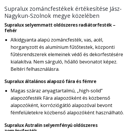
Supralux zománcfestékek értékesítése Jász-
Nagykun-Szolnok megye közelében
Supralux selyemmatt oldószeres radiátorfesték –
fehér
Alkidgyanta alapú zománcfesték, vas, acél,
horganyzott és alumínium fűtőtestek, központi
fűtésrendszerek elemeinek védő és dekorfestésére
kialakítva. Nem sárguló, hőálló bevonatot képez.
Beltéri felhasználásra.
Supralux általános alapozó fára és fémre
Magas száraz anyagtartalmú, „high-solid”
alapozófesték Fára alapozóként és közbenső
alapozóként, korróziógátló alapozóval bevont
fémfelületekre közbenső alapozóként használható.
Supralux Astralin selyemfényú oldószeres
zománcfesték