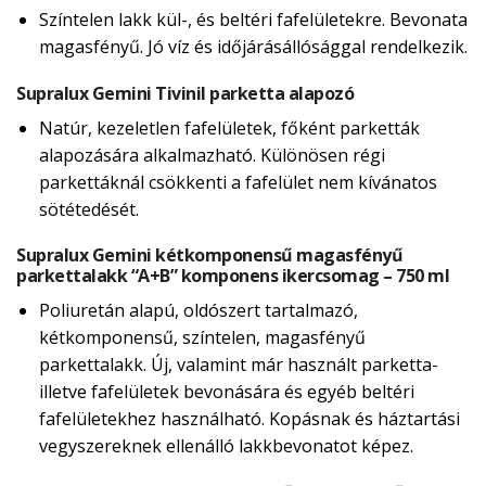
Színtelen lakk kül-, és beltéri fafelületekre. Bevonata
magasfényű. Jó víz és időjárásállósággal rendelkezik.
Supralux Gemini Tivinil parketta alapozó
Natúr, kezeletlen fafelületek, főként parketták
alapozására alkalmazható. Különösen régi
parkettáknál csökkenti a fafelület nem kívánatos
sötétedését.
Supralux Gemini kétkomponensű magasfényű
parkettalakk “A+B” komponens ikercsomag – 750 ml
Poliuretán alapú, oldószert tartalmazó,
kétkomponensű, színtelen, magasfényű
parkettalakk. Új, valamint már használt parketta-
illetve fafelületek bevonására és egyéb beltéri
fafelületekhez használható. Kopásnak és háztartási
vegyszereknek ellenálló lakkbevonatot képez.