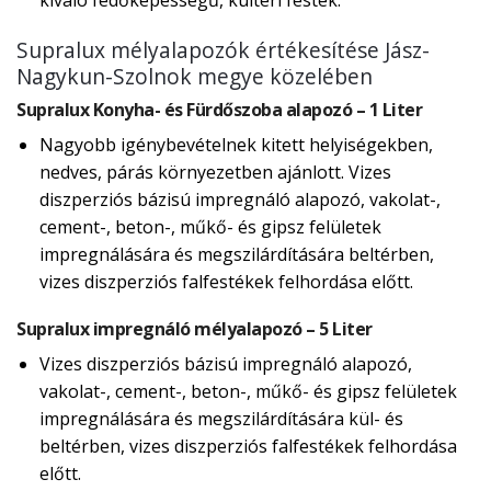
kiváló fedőképességű, kültéri festék.
Supralux mélyalapozók értékesítése Jász-
Nagykun-Szolnok megye közelében
Supralux Konyha- és Fürdőszoba alapozó – 1 Liter
Nagyobb igénybevételnek kitett helyiségekben,
nedves, párás környezetben ajánlott. Vizes
diszperziós bázisú impregnáló alapozó, vakolat-,
cement-, beton-, műkő- és gipsz felületek
impregnálására és megszilárdítására beltérben,
vizes diszperziós falfestékek felhordása előtt.
Supralux impregnáló mélyalapozó – 5 Liter
Vizes diszperziós bázisú impregnáló alapozó,
vakolat-, cement-, beton-, műkő- és gipsz felületek
impregnálására és megszilárdítására kül- és
beltérben, vizes diszperziós falfestékek felhordása
előtt.