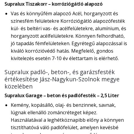
Supralux Tiszakorr – korróziógátló alapozó
Vas és könnyűfém alapozó Acél, horganyzott és
színesfém felületekre Korróziógátló alapozófesték
kül- és beltéri vas- és acélfelületekre, alumínium, és
horganyzott acélfelületekre. Könnyen felhordható,
jó tapadás fémfelületeken. Egyrétegű alapozással is
kiváló korrózióvédő hatás. Megfelelő, gondos
kivitelezés esetén 7-10 év élettartam is elérhető.
Supralux padló-, beton-, és garázsfesték
értékesítése Jász-Nagykun-Szolnok megye
közelében
Supralux Garage – beton és padlófesték – 2,5 Liter
Kemény, kopásálló, olaj- és benzinnek, savnak,
lúgnak ellenálló zománcréteget képez.
Használatával a leghétköznapibb előny a könnyen
tisztíthatóvá váló padlófelület, amelyen kevésbé