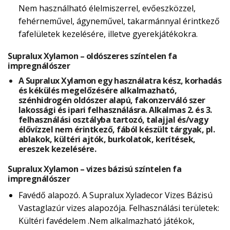
Nem használható élelmiszerrel, evőeszközzel,
fehérneművel, ágyneművel, takarmánnyal érintkező
fafelületek kezelésére, illetve gyerekjátékokra.
Supralux Xylamon – oldószeres színtelen fa
impregnálószer
A Supralux Xylamon egy használatra kész, korhadás
és kékülés megelőzésére alkalmazható,
szénhidrogén oldószer alapú, fakonzerváló szer
lakossági és ipari felhasználásra. Alkalmas 2. és 3.
felhasználási osztályba tartozó, talajjal és/vagy
élővízzel nem érintkező, fából készült tárgyak, pl.
ablakok, kültéri ajtók, burkolatok, kerítések,
ereszek kezelésére.
Supralux Xylamon – vizes bázisú színtelen fa
impregnálószer
Favédő alapozó. A Supralux Xyladecor Vizes Bázisú
Vastaglazúr vizes alapozója. Felhasználási területek:
Kültéri favédelem .Nem alkalmazható játékok,