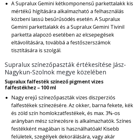
A Supralux Gemini kétkomponensű parkettalakk kis
mértékű hígítására alkalmazható a felhasználás
közbeni lassú besűrűsödés esetén. A Supralux
Gemini parkettalakk és a Supralux Gemini Tivinil
parketta alapozó esetében az elcsepegések
eltávolítására, továbbá a festőszerszámok
tisztítására is szolgál.
Supralux színezőpaszták értékesítése Jász-
Nagykun-Szolnok megye közelében
Supralux falfesték színező pigment vizes
falfestékhez – 100 ml
Nagy erejű színezőpaszták vizes diszperziós
falfestékek színezésére. Az okker, barna fekete, kék
és zöld szín homlokzatfestékek, és max. 3%-os
arányban mész színezésre is alkalmazhatók. Színes
festékként magában is használhatóak! Kisebb
felületek, szegélyek dekorálására, vagy akár