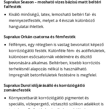
Supralux Season – mosható vizes bázisú matt beltéri
falfesték
Kiváló minőségű, latex, lemosható beltéri fal- és
mennyezetfesték, melyet a 4 évszak különböző
hangulatai ihlettek.
Supralux Orkán csatorna és fémfesték
Félfényes, egy rétegben is vastag bevonatot képező
korróziógátló festék. Különféle fém- és acélfelületek,
különösen esőcsatornák védelmére és díszítő
bevonására alkalmas. Beltérben, kisebb korróziós
terhelésnél alapozás nélkül is használható.
Impregnált betonfelületek festésére is megfelel.
Supralux Durol időjárásálló és korróziógátló
zománcfesték
Környezetbarát korróziógátló pigmentet és
speciális, vízlepergető, víztaszító szilikon adalékot is