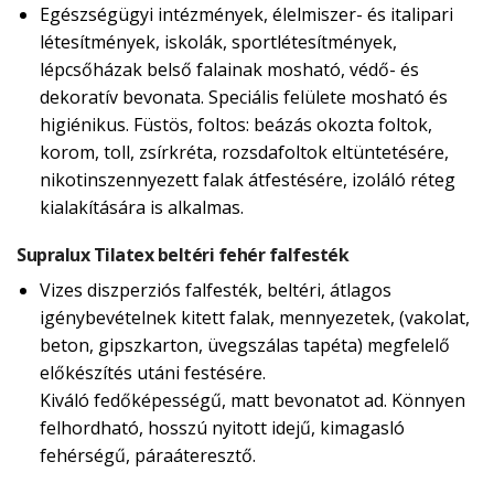
Egészségügyi intézmények, élelmiszer- és italipari
létesítmények, iskolák, sportlétesítmények,
lépcsőházak belső falainak mosható, védő- és
dekoratív bevonata. Speciális felülete mosható és
higiénikus. Füstös, foltos: beázás okozta foltok,
korom, toll, zsírkréta, rozsdafoltok eltüntetésére,
nikotinszennyezett falak átfestésére, izoláló réteg
kialakítására is alkalmas.
Supralux Tilatex beltéri fehér falfesték
Vizes diszperziós falfesték, beltéri, átlagos
igénybevételnek kitett falak, mennyezetek, (vakolat,
beton, gipszkarton, üvegszálas tapéta) megfelelő
előkészítés utáni festésére.
Kiváló fedőképességű, matt bevonatot ad. Könnyen
felhordható, hosszú nyitott idejű, kimagasló
fehérségű, páraáteresztő.