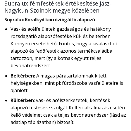
Supralux fémfestékek értékesítése Jász-
Nagykun-Szolnok megye közelében
Supralux Koralkyd korróziógátló alapozó
Vas- és acélfelületek gazdaságos és hatékony
rozsdagátló alapozófestéke kül- és beltérben.
Könnyen ecsetelhető. Fontos, hogy a kiválasztott
alapozó és fedőfesték azonos termékcsaládba
tartozzon, mert így alkotnak együtt teljes
bevonatrendszert.
Beltérben:
A magas páratartalomnak kitett
helyiségekben, mint pl: fürdőszoba vasfelületeire is
ajánlott.
Kültérben
: vas- és acélszerkezetek, kerítések
alapozó festésére szolgál. Kültéri alkalmazás esetén
kellő védelmet csak a teljes bevonatrendszer (lásd az
adatlap táblázatban) biztosít.