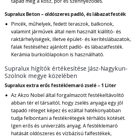
tapad meg a kosz, por és szennyeződés.
Supralux Beton – oldószeres padló, és lábazatfesték
Pincék, műhelyek, fedett teraszok, balkonok,
valamint járművek által nem használt kiállító- és
raktárhelyiségek, illetve épület- és kerítéslábazatok,
falak festéséhez ajánlott padló- és lábazatfesték.
Kerámia burkolólapokon is használható.
Supralux hígítók értékesítése Jász-Nagykun-
Szolnok megye közelében
Supralux extra erős festéklemaró zselé – 1 Liter
Az Akzo Nobel által forgalmazott festékeltávolító
abban tér el társaitól, hogy zselés anyaga egy jól
tapadó réteget képez és ezáltal hatékonyabban
tudja felbontani a festékrétegek térhálós kötését.
Igen erős és univerzális anyag. A festéklemaró
hatását oldószeres és vízbázisú falfestékek,