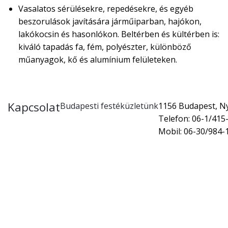
Vasalatos sérülésekre, repedésekre, és egyéb
beszorulások javítására járműiparban, hajókon,
lakókocsin és hasonlókon. Beltérben és kültérben is:
kiváló tapadás fa, fém, polyészter, különböző
műanyagok, kő és alumínium felületeken.
Kapcsolat
Budapesti festéküzletünk
1156 Budapest, Nyí
Telefon: 06-1/415
Mobil: 06-30/984-