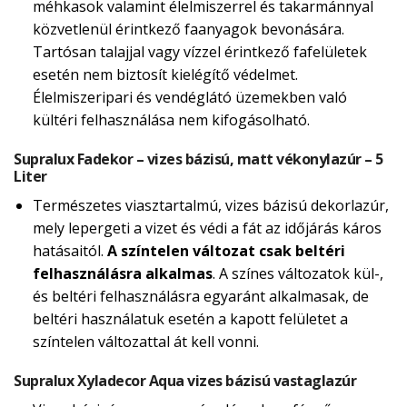
méhkasok valamint élelmiszerrel és takarmánnyal
közvetlenül érintkező faanyagok bevonására.
Tartósan talajjal vagy vízzel érintkező fafelületek
esetén nem biztosít kielégítő védelmet.
Élelmiszeripari és vendéglátó üzemekben való
kültéri felhasználása nem kifogásolható.
Supralux Fadekor – vizes bázisú, matt vékonylazúr – 5
Liter
Természetes viasztartalmú, vizes bázisú dekorlazúr,
mely lepergeti a vizet és védi a fát az időjárás káros
hatásaitól.
A színtelen változat csak beltéri
felhasználásra alkalmas
. A színes változatok kül-,
és beltéri felhasználásra egyaránt alkalmasak, de
beltéri használatuk esetén a kapott felületet a
színtelen változattal át kell vonni.
Supralux Xyladecor Aqua vizes bázisú vastaglazúr