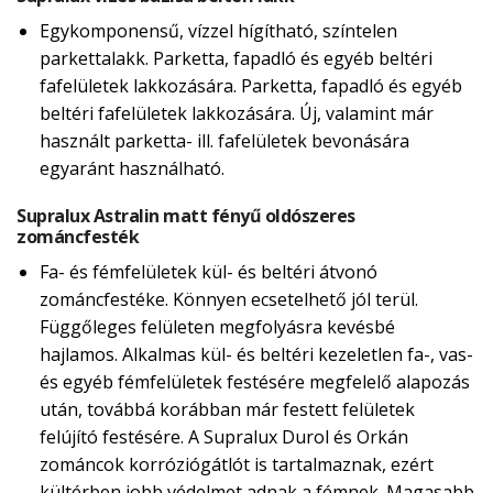
Egykomponensű, vízzel hígítható, színtelen
parkettalakk. Parketta, fapadló és egyéb beltéri
fafelületek lakkozására. Parketta, fapadló és egyéb
beltéri fafelületek lakkozására. Új, valamint már
használt parketta- ill. fafelületek bevonására
egyaránt használható.
Supralux Astralin matt fényű oldószeres
zománcfesték
Fa- és fémfelületek kül- és beltéri átvonó
zománcfestéke. Könnyen ecsetelhető jól terül.
Függőleges felületen megfolyásra kevésbé
hajlamos. Alkalmas kül- és beltéri kezeletlen fa-, vas-
és egyéb fémfelületek festésére megfelelő alapozás
után, továbbá korábban már festett felületek
felújító festésére. A Supralux Durol és Orkán
zománcok korróziógátlót is tartalmaznak, ezért
kültérben jobb védelmet adnak a fémnek. Magasabb