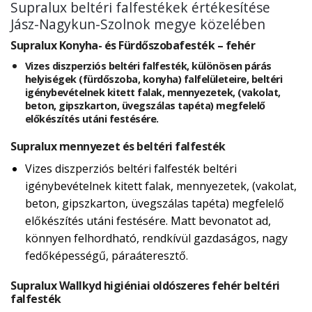
Supralux beltéri falfestékek értékesítése
Jász-Nagykun-Szolnok megye közelében
Supralux Konyha- és Fürdőszobafesték – fehér
Vizes diszperziós beltéri falfesték, különösen párás
helyiségek (fürdőszoba, konyha) falfelületeire, beltéri
igénybevételnek kitett falak, mennyezetek, (vakolat,
beton, gipszkarton, üvegszálas tapéta) megfelelő
előkészítés utáni festésére.
Supralux mennyezet és beltéri falfesték
Vizes diszperziós beltéri falfesték beltéri
igénybevételnek kitett falak, mennyezetek, (vakolat,
beton, gipszkarton, üvegszálas tapéta) megfelelő
előkészítés utáni festésére. Matt bevonatot ad,
könnyen felhordható, rendkívül gazdaságos, nagy
fedőképességű, páraáteresztő.
Supralux Wallkyd higiéniai oldószeres fehér beltéri
falfesték