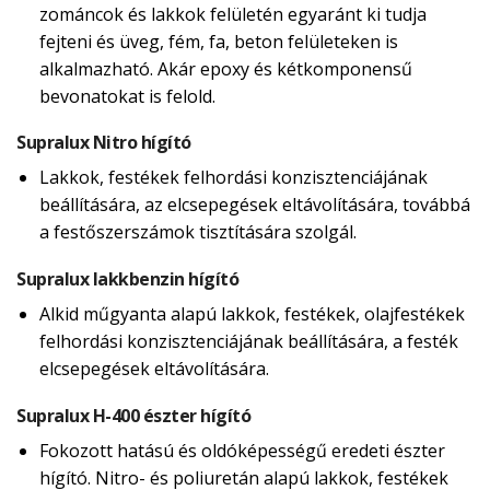
zománcok és lakkok felületén egyaránt ki tudja
fejteni és üveg, fém, fa, beton felületeken is
alkalmazható. Akár epoxy és kétkomponensű
bevonatokat is felold.
Supralux Nitro hígító
Lakkok, festékek felhordási konzisztenciájának
beállítására, az elcsepegések eltávolítására, továbbá
a festőszerszámok tisztítására szolgál.
Supralux lakkbenzin hígító
Alkid műgyanta alapú lakkok, festékek, olajfestékek
felhordási konzisztenciájának beállítására, a festék
elcsepegések eltávolítására.
Supralux H-400 észter hígító
Fokozott hatású és oldóképességű eredeti észter
hígító. Nitro- és poliuretán alapú lakkok, festékek