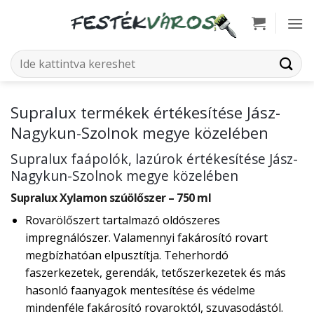
Skip
to
content
Keresés
a
következőre:
Supralux termékek értékesítése Jász-
Nagykun-Szolnok megye közelében
Supralux faápolók, lazúrok értékesítése Jász-
Nagykun-Szolnok megye közelében
Supralux Xylamon szúölőszer – 750 ml
Rovarölőszert tartalmazó oldószeres
impregnálószer. Valamennyi fakárosító rovart
megbízhatóan elpusztítja. Teherhordó
faszerkezetek, gerendák, tetőszerkezetek és más
hasonló faanyagok mentesítése és védelme
mindenféle fakárosító rovaroktól, szuvasodástól.