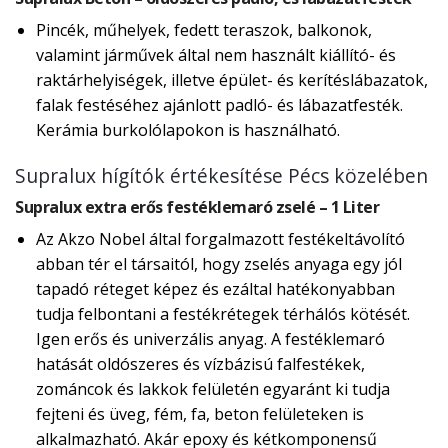
Pincék, műhelyek, fedett teraszok, balkonok,
valamint járművek által nem használt kiállító- és
raktárhelyiségek, illetve épület- és kerítéslábazatok,
falak festéséhez ajánlott padló- és lábazatfesték.
Kerámia burkolólapokon is használható.
Supralux hígítók értékesítése Pécs közelében
Supralux extra erős festéklemaró zselé – 1 Liter
Az Akzo Nobel által forgalmazott festékeltávolító
abban tér el társaitól, hogy zselés anyaga egy jól
tapadó réteget képez és ezáltal hatékonyabban
tudja felbontani a festékrétegek térhálós kötését.
Igen erős és univerzális anyag. A festéklemaró
hatását oldószeres és vízbázisú falfestékek,
zománcok és lakkok felületén egyaránt ki tudja
fejteni és üveg, fém, fa, beton felületeken is
alkalmazható. Akár epoxy és kétkomponensű