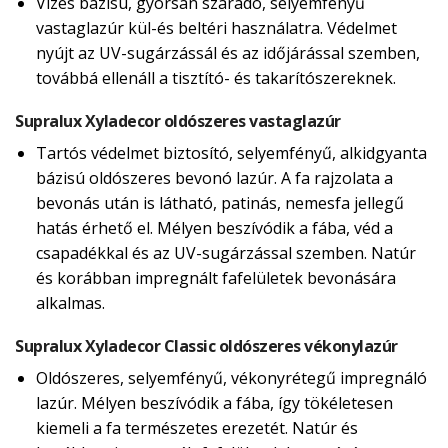
Vizes bázisú, gyorsan száradó, selyemfényű
vastaglazúr kül-és beltéri használatra. Védelmet
nyújt az UV-sugárzássál és az időjárással szemben,
továbbá ellenáll a tisztító- és takarítószereknek.
Supralux Xyladecor oldószeres vastaglazúr
Tartós védelmet biztosító, selyemfényű, alkidgyanta
bázisú oldószeres bevonó lazúr. A fa rajzolata a
bevonás után is látható, patinás, nemesfa jellegű
hatás érhető el. Mélyen beszívódik a fába, véd a
csapadékkal és az UV-sugárzással szemben. Natúr
és korábban impregnált fafelületek bevonására
alkalmas.
Supralux Xyladecor Classic oldószeres vékonylazúr
Oldószeres, selyemfényű, vékonyrétegű impregnáló
lazúr. Mélyen beszívódik a fába, így tökéletesen
kiemeli a fa természetes erezetét. Natúr és