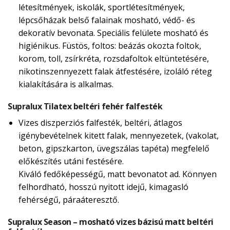
létesítmények, iskolák, sportlétesítmények,
lépcsőházak belső falainak mosható, védő- és
dekoratív bevonata. Speciális felülete mosható és
higiénikus. Füstös, foltos: beázás okozta foltok,
korom, toll, zsírkréta, rozsdafoltok eltüntetésére,
nikotinszennyezett falak átfestésére, izoláló réteg
kialakítására is alkalmas.
Supralux Tilatex beltéri fehér falfesték
Vizes diszperziós falfesték, beltéri, átlagos
igénybevételnek kitett falak, mennyezetek, (vakolat,
beton, gipszkarton, üvegszálas tapéta) megfelelő
előkészítés utáni festésére.
Kiváló fedőképességű, matt bevonatot ad. Könnyen
felhordható, hosszú nyitott idejű, kimagasló
fehérségű, páraáteresztő.
Supralux Season – mosható vizes bázisú matt beltéri