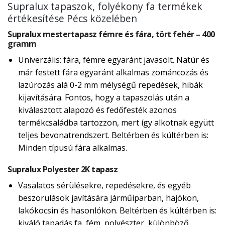
Supralux tapaszok, folyékony fa termékek
értékesítése Pécs közelében
Supralux mestertapasz fémre és fára, tört fehér – 400
gramm
Univerzális: fára, fémre egyaránt javasolt. Natúr és
már festett fára egyaránt alkalmas zománcozás és
lazúrozás alá 0-2 mm mélységű repedések, hibák
kijavítására. Fontos, hogy a tapaszolás után a
kiválasztott alapozó és fedőfesték azonos
termékcsaládba tartozzon, mert így alkotnak együtt
teljes bevonatrendszert. Beltérben és kültérben is:
Minden típusú fára alkalmas.
Supralux Polyester 2K tapasz
Vasalatos sérülésekre, repedésekre, és egyéb
beszorulások javítására járműiparban, hajókon,
lakókocsin és hasonlókon. Beltérben és kültérben is:
kiváló tapadás fa, fém, polyészter, különböző