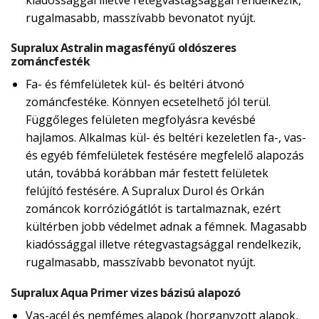
rugalmasabb, masszívabb bevonatot nyújt.
Supralux Astralin magasfényű oldószeres
zománcfesték
Fa- és fémfelületek kül- és beltéri átvonó
zománcfestéke. Könnyen ecsetelhető jól terül.
Függőleges felületen megfolyásra kevésbé
hajlamos. Alkalmas kül- és beltéri kezeletlen fa-, vas-
és egyéb fémfelületek festésére megfelelő alapozás
után, továbbá korábban már festett felületek
felújító festésére. A Supralux Durol és Orkán
zománcok korróziógátlót is tartalmaznak, ezért
kültérben jobb védelmet adnak a fémnek. Magasabb
kiadóssággal illetve rétegvastagsággal rendelkezik,
rugalmasabb, masszívabb bevonatot nyújt.
Supralux Aqua Primer vizes bázisú alapozó
Vas-acél és nemfémes alapok (horganyzott alapok,