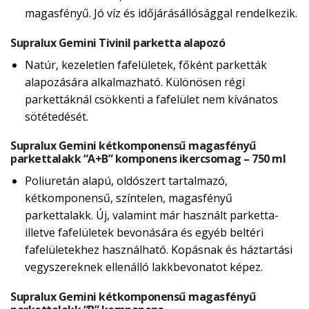
magasfényű. Jó víz és időjárásállósággal rendelkezik.
Supralux Gemini Tivinil parketta alapozó
Natúr, kezeletlen fafelületek, főként parketták
alapozására alkalmazható. Különösen régi
parkettáknál csökkenti a fafelület nem kívánatos
sötétedését.
Supralux Gemini kétkomponensű magasfényű
parkettalakk “A+B” komponens ikercsomag – 750 ml
Poliuretán alapú, oldószert tartalmazó,
kétkomponensű, színtelen, magasfényű
parkettalakk. Új, valamint már használt parketta-
illetve fafelületek bevonására és egyéb beltéri
fafelületekhez használható. Kopásnak és háztartási
vegyszereknek ellenálló lakkbevonatot képez.
Supralux Gemini kétkomponensű magasfényű