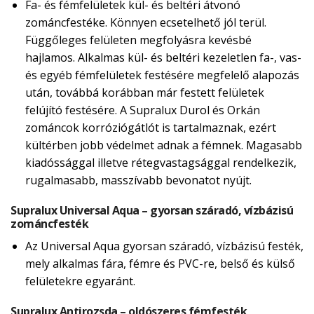
Fa- és fémfelületek kül- és beltéri átvonó
zománcfestéke. Könnyen ecsetelhető jól terül.
Függőleges felületen megfolyásra kevésbé
hajlamos. Alkalmas kül- és beltéri kezeletlen fa-, vas-
és egyéb fémfelületek festésére megfelelő alapozás
után, továbbá korábban már festett felületek
felújító festésére. A Supralux Durol és Orkán
zománcok korróziógátlót is tartalmaznak, ezért
kültérben jobb védelmet adnak a fémnek. Magasabb
kiadóssággal illetve rétegvastagsággal rendelkezik,
rugalmasabb, masszívabb bevonatot nyújt.
Supralux Universal Aqua – gyorsan száradó, vízbázisú
zománcfesték
Az Universal Aqua gyorsan száradó, vízbázisú festék,
mely alkalmas fára, fémre és PVC-re, belső és külső
felületekre egyaránt.
Supralux Antirozsda – oldószeres fémfesték