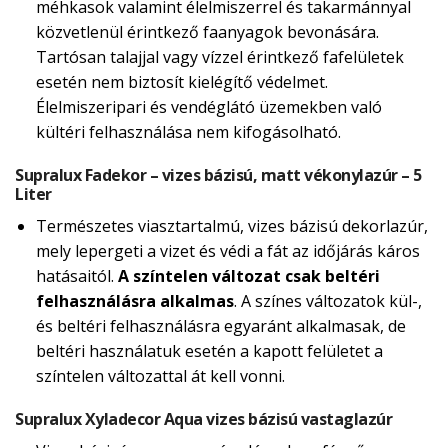
méhkasok valamint élelmiszerrel és takarmánnyal
közvetlenül érintkező faanyagok bevonására.
Tartósan talajjal vagy vízzel érintkező fafelületek
esetén nem biztosít kielégítő védelmet.
Élelmiszeripari és vendéglátó üzemekben való
kültéri felhasználása nem kifogásolható.
Supralux Fadekor – vizes bázisú, matt vékonylazúr – 5
Liter
Természetes viasztartalmú, vizes bázisú dekorlazúr,
mely lepergeti a vizet és védi a fát az időjárás káros
hatásaitól.
A színtelen változat csak beltéri
felhasználásra alkalmas
. A színes változatok kül-,
és beltéri felhasználásra egyaránt alkalmasak, de
beltéri használatuk esetén a kapott felületet a
színtelen változattal át kell vonni.
Supralux Xyladecor Aqua vizes bázisú vastaglazúr