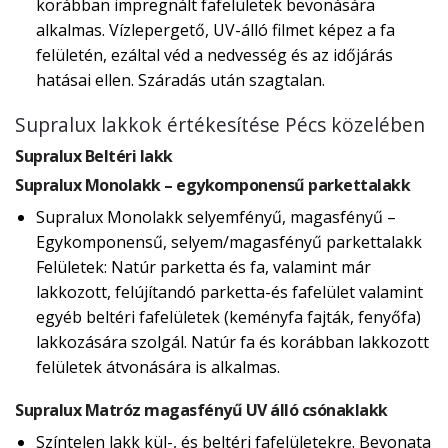
korábban impregnált fafelületek bevonására
alkalmas. Vízlepergető, UV-álló filmet képez a fa
felületén, ezáltal véd a nedvesség és az időjárás
hatásai ellen. Száradás után szagtalan.
Supralux lakkok értékesítése Pécs közelében
Supralux Beltéri lakk
Supralux Monolakk – egykomponensű parkettalakk
Supralux Monolakk selyemfényű, magasfényű –
Egykomponensű, selyem/magasfényű parkettalakk
Felületek: Natúr parketta és fa, valamint már
lakkozott, felújítandó parketta-és fafelület valamint
egyéb beltéri fafelületek (keményfa fajták, fenyőfa)
lakkozására szolgál. Natúr fa és korábban lakkozott
felületek átvonására is alkalmas.
Supralux Matróz magasfényű UV álló csónaklakk
Színtelen lakk kül-, és beltéri fafelületekre. Bevonata