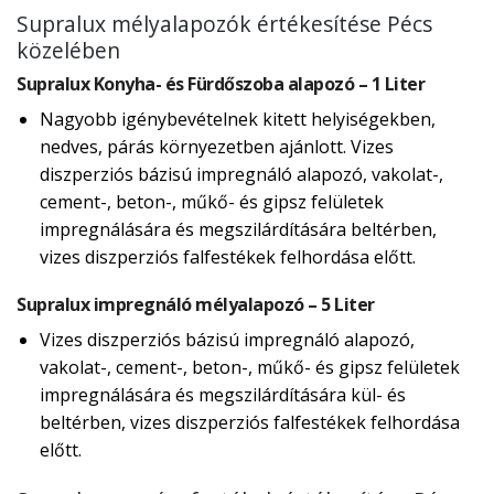
Supralux mélyalapozók értékesítése Pécs
közelében
Supralux Konyha- és Fürdőszoba alapozó – 1 Liter
Nagyobb igénybevételnek kitett helyiségekben,
nedves, párás környezetben ajánlott. Vizes
diszperziós bázisú impregnáló alapozó, vakolat-,
cement-, beton-, műkő- és gipsz felületek
impregnálására és megszilárdítására beltérben,
vizes diszperziós falfestékek felhordása előtt.
Supralux impregnáló mélyalapozó – 5 Liter
Vizes diszperziós bázisú impregnáló alapozó,
vakolat-, cement-, beton-, műkő- és gipsz felületek
impregnálására és megszilárdítására kül- és
beltérben, vizes diszperziós falfestékek felhordása
előtt.