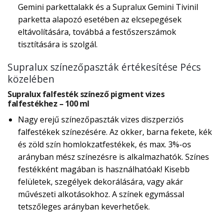
Gemini parkettalakk és a Supralux Gemini Tivinil
parketta alapozó esetében az elcsepegések
eltávolítására, továbbá a festőszerszámok
tisztítására is szolgál.
Supralux színezőpaszták értékesítése Pécs
közelében
Supralux falfesték színező pigment vizes
falfestékhez – 100 ml
Nagy erejű színezőpaszták vizes diszperziós
falfestékek színezésére. Az okker, barna fekete, kék
és zöld szín homlokzatfestékek, és max. 3%-os
arányban mész színezésre is alkalmazhatók. Színes
festékként magában is használhatóak! Kisebb
felületek, szegélyek dekorálására, vagy akár
művészeti alkotásokhoz. A színek egymással
tetszőleges arányban keverhetőek.