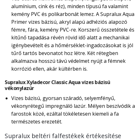
alumínium, cink és réz), minden típusú fa valamint
kemény PVC és polikarbonát lemez. A Supralux Aqua
Primer vizes bázisú, akryl alapú adhéziós alapozó
fémre, fára, kemény PVC-re. Korszerű összetétele és
kitűnő tapadása révén rövid idő alatt a mechanikai
igénybevételt és a hőmérséklet-ingadozásokat is jól
tűrő tartós bevonatot hoz létre. Két rétegben
alkalmazva hosszú távú védelmet nyújt a fémnek
korrózió ellen, akár kültérben is.
Supralux Xyladecor Classic Aqua vizes bázisú
vékonylazúr
Vizes bázisú, gyorsan száradó, selyemfényű,
vékonyrétegű impregnáló lazúr. Mélyen beszívódik a
farostok közé, ezáltal tökéletesen kiemeli a fa
természetes erezetét.
Supralux beltéri falfestékek értékesítése