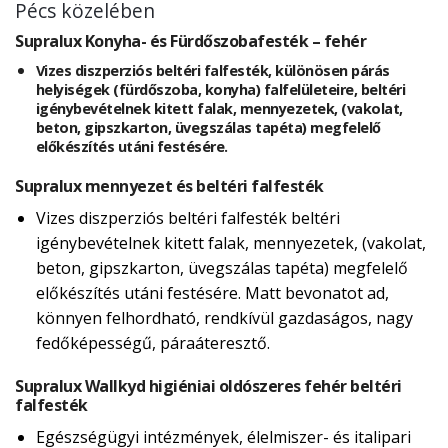
Pécs közelében
Supralux Konyha- és Fürdőszobafesték – fehér
Vizes diszperziós beltéri falfesték, különösen párás
helyiségek (fürdőszoba, konyha) falfelületeire, beltéri
igénybevételnek kitett falak, mennyezetek, (vakolat,
beton, gipszkarton, üvegszálas tapéta) megfelelő
előkészítés utáni festésére.
Supralux mennyezet és beltéri falfesték
Vizes diszperziós beltéri falfesték beltéri
igénybevételnek kitett falak, mennyezetek, (vakolat,
beton, gipszkarton, üvegszálas tapéta) megfelelő
előkészítés utáni festésére. Matt bevonatot ad,
könnyen felhordható, rendkívül gazdaságos, nagy
fedőképességű, páraáteresztő.
Supralux Wallkyd higiéniai oldószeres fehér beltéri
falfesték
Egészségügyi intézmények, élelmiszer- és italipari