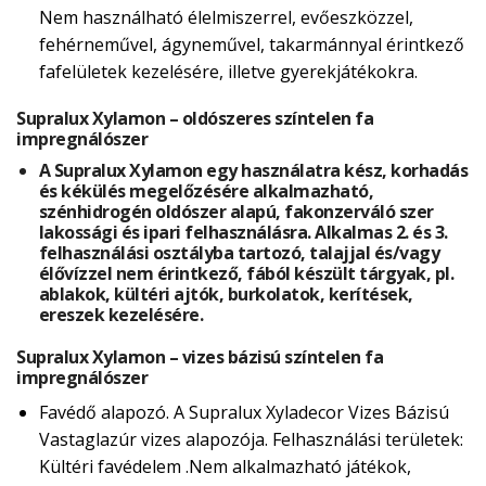
Nem használható élelmiszerrel, evőeszközzel,
fehérneművel, ágyneművel, takarmánnyal érintkező
fafelületek kezelésére, illetve gyerekjátékokra.
Supralux Xylamon – oldószeres színtelen fa
impregnálószer
A Supralux Xylamon egy használatra kész, korhadás
és kékülés megelőzésére alkalmazható,
szénhidrogén oldószer alapú, fakonzerváló szer
lakossági és ipari felhasználásra. Alkalmas 2. és 3.
felhasználási osztályba tartozó, talajjal és/vagy
élővízzel nem érintkező, fából készült tárgyak, pl.
ablakok, kültéri ajtók, burkolatok, kerítések,
ereszek kezelésére.
Supralux Xylamon – vizes bázisú színtelen fa
impregnálószer
Favédő alapozó. A Supralux Xyladecor Vizes Bázisú
Vastaglazúr vizes alapozója. Felhasználási területek:
Kültéri favédelem .Nem alkalmazható játékok,