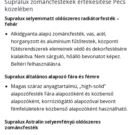
Supralux zománcfestékek értékesítése Pécs
közelében
Supralux selyemmatt oldószeres radiátorfesték –
fehér
Alkidgyanta alapú zománcfesték, vas, acél,
horganyzott és alumínium fűtőtestek, központi
fűtésrendszerek elemeinek védő és dekorfestésére
kialakítva. Nem sárguló, hőálló bevonatot képez.
Beltéri felhasználásra.
Supralux általános alapozó fára és fémre
Magas száraz anyagtartalmú, „high-solid”
alapozófesték Fára alapozóként és közbenső
alapozóként, korróziógátló alapozóval bevont
fémfelületekre közbenső alapozóként használható.
Supralux Astralin selyemfényú oldószeres
zománcfesték