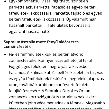
Egykomponensű, vízzel hígítható, színtelen
parkettalakk. Parketta, fapadló és egyéb beltéri
fafelületek lakkozására. Parketta, fapadló és egyéb
beltéri fafelületek lakkozására. Új, valamint már
használt parketta- ill. fafelületek bevonására
egyaránt használható.
Supralux Astralin matt fényű oldószeres
zománcfesték
Fa- és fémfelületek kül- és beltéri átvonó
zománcfestéke. Könnyen ecsetelhető jól terül.
Függőleges felületen megfolyásra kevésbé
hajlamos. Alkalmas kül- és beltéri kezeletlen fa-, vas-
és egyéb fémfelületek festésére megfelelő alapozás
után, továbbá korábban már festett felületek
felújító festésére. A Supralux Durol és Orkán
zománcok korróziógátlót is tartalmaznak, ezért
kültérben jobb védelmet adnak a fémnek. Magasabb
kiadóssággal illetve rétegvastagsággal rendelkezik,