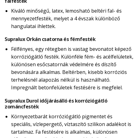
falfesték
Kiváló minőségű, latex, lemosható beltéri fal- és
mennyezetfesték, melyet a 4 évszak különböző
hangulatai ihlettek.
Supralux Orkán csatorna és fémfesték
Félfényes, egy rétegben is vastag bevonatot képező
korróziógátló festék. Különféle fém- és acélfelületek,
különösen esőcsatornák védelmére és díszítő
bevonására alkalmas. Beltérben, kisebb korróziós
terhelésnél alapozás nélkül is használható.
Impregnált betonfelületek festésére is megfelel.
Supralux Durol időjárásálló és korróziógátló
zománcfesték
Környezetbarát korróziógátló pigmentet és
speciális, vízlepergető, víztaszító szilikon adalékot is
tartalmaz. Fa festésére is alkalmas, különösen