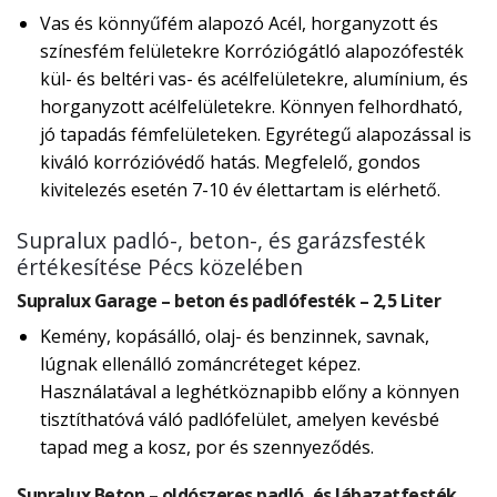
Vas és könnyűfém alapozó Acél, horganyzott és
színesfém felületekre Korróziógátló alapozófesték
kül- és beltéri vas- és acélfelületekre, alumínium, és
horganyzott acélfelületekre. Könnyen felhordható,
jó tapadás fémfelületeken. Egyrétegű alapozással is
kiváló korrózióvédő hatás. Megfelelő, gondos
kivitelezés esetén 7-10 év élettartam is elérhető.
Supralux padló-, beton-, és garázsfesték
értékesítése Pécs közelében
Supralux Garage – beton és padlófesték – 2,5 Liter
Kemény, kopásálló, olaj- és benzinnek, savnak,
lúgnak ellenálló zománcréteget képez.
Használatával a leghétköznapibb előny a könnyen
tisztíthatóvá váló padlófelület, amelyen kevésbé
tapad meg a kosz, por és szennyeződés.
Supralux Beton – oldószeres padló, és lábazatfesték