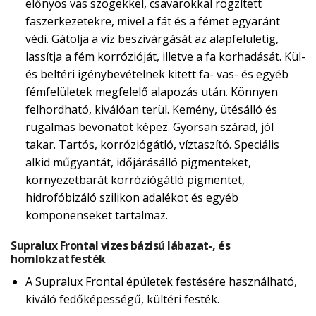
előnyös vas szögekkel, csavarokkal rögzített
faszerkezetekre, mivel a fát és a fémet egyaránt
védi. Gátolja a víz beszivárgását az alapfelületig,
lassítja a fém korrózióját, illetve a fa korhadását. Kül-
és beltéri igénybevételnek kitett fa- vas- és egyéb
fémfelületek megfelelő alapozás után. Könnyen
felhordható, kiválóan terül. Kemény, ütésálló és
rugalmas bevonatot képez. Gyorsan szárad, jól
takar. Tartós, korróziógátló, víztaszító. Speciális
alkid műgyantát, időjárásálló pigmenteket,
környezetbarát korróziógátló pigmentet,
hidrofóbizáló szilikon adalékot és egyéb
komponenseket tartalmaz.
Supralux Frontal vizes bázisú lábazat-, és
homlokzatfesték
A Supralux Frontal épületek festésére használható,
kiváló fedőképességű, kültéri festék.