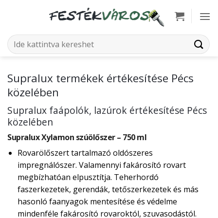
Skip
to
content
Keresés
a
következőre:
Supralux termékek értékesítése Pécs
közelében
Supralux faápolók, lazúrok értékesítése Pécs
közelében
Supralux Xylamon szúölőszer – 750 ml
Rovarölőszert tartalmazó oldószeres
impregnálószer. Valamennyi fakárosító rovart
megbízhatóan elpusztítja. Teherhordó
faszerkezetek, gerendák, tetőszerkezetek és más
hasonló faanyagok mentesítése és védelme
mindenféle fakárosító rovaroktól, szuvasodástól.