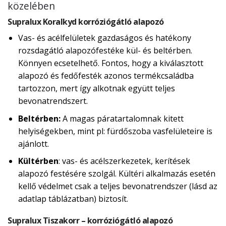
közelében
Supralux Koralkyd korróziógátló alapozó
Vas- és acélfelületek gazdaságos és hatékony
rozsdagátló alapozófestéke kül- és beltérben.
Könnyen ecsetelhető. Fontos, hogy a kiválasztott
alapozó és fedőfesték azonos termékcsaládba
tartozzon, mert így alkotnak együtt teljes
bevonatrendszert.
Beltérben:
A magas páratartalomnak kitett
helyiségekben, mint pl: fürdőszoba vasfelületeire is
ajánlott.
Kültérben
: vas- és acélszerkezetek, kerítések
alapozó festésére szolgál. Kültéri alkalmazás esetén
kellő védelmet csak a teljes bevonatrendszer (lásd az
adatlap táblázatban) biztosít.
Supralux Tiszakorr – korróziógátló alapozó