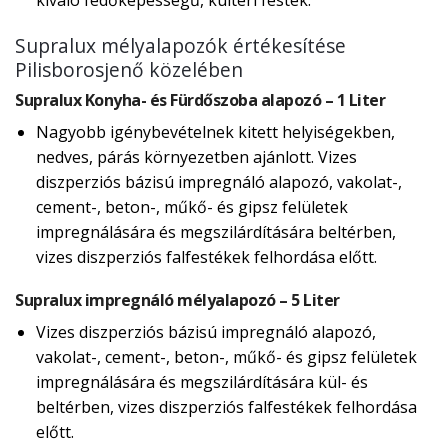
kiváló fedőképességű, kültéri festék.
Supralux mélyalapozók értékesítése
Pilisborosjenő közelében
Supralux Konyha- és Fürdőszoba alapozó – 1 Liter
Nagyobb igénybevételnek kitett helyiségekben,
nedves, párás környezetben ajánlott. Vizes
diszperziós bázisú impregnáló alapozó, vakolat-,
cement-, beton-, műkő- és gipsz felületek
impregnálására és megszilárdítására beltérben,
vizes diszperziós falfestékek felhordása előtt.
Supralux impregnáló mélyalapozó – 5 Liter
Vizes diszperziós bázisú impregnáló alapozó,
vakolat-, cement-, beton-, műkő- és gipsz felületek
impregnálására és megszilárdítására kül- és
beltérben, vizes diszperziós falfestékek felhordása
előtt.