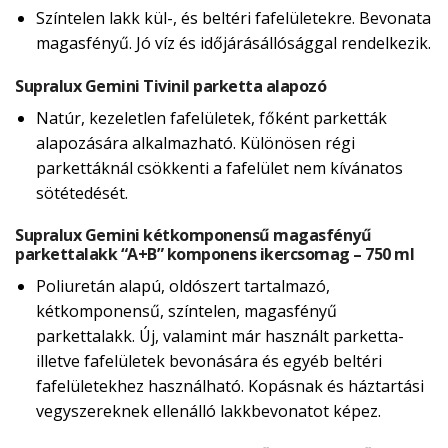
Színtelen lakk kül-, és beltéri fafelületekre. Bevonata
magasfényű. Jó víz és időjárásállósággal rendelkezik.
Supralux Gemini Tivinil parketta alapozó
Natúr, kezeletlen fafelületek, főként parketták
alapozására alkalmazható. Különösen régi
parkettáknál csökkenti a fafelület nem kívánatos
sötétedését.
Supralux Gemini kétkomponensű magasfényű
parkettalakk “A+B” komponens ikercsomag – 750 ml
Poliuretán alapú, oldószert tartalmazó,
kétkomponensű, színtelen, magasfényű
parkettalakk. Új, valamint már használt parketta-
illetve fafelületek bevonására és egyéb beltéri
fafelületekhez használható. Kopásnak és háztartási
vegyszereknek ellenálló lakkbevonatot képez.