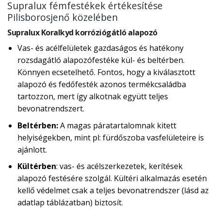
Supralux fémfestékek értékesítése
Pilisborosjenő közelében
Supralux Koralkyd korróziógátló alapozó
Vas- és acélfelületek gazdaságos és hatékony
rozsdagátló alapozófestéke kül- és beltérben.
Könnyen ecsetelhető. Fontos, hogy a kiválasztott
alapozó és fedőfesték azonos termékcsaládba
tartozzon, mert így alkotnak együtt teljes
bevonatrendszert.
Beltérben:
A magas páratartalomnak kitett
helyiségekben, mint pl: fürdőszoba vasfelületeire is
ajánlott.
Kültérben
: vas- és acélszerkezetek, kerítések
alapozó festésére szolgál. Kültéri alkalmazás esetén
kellő védelmet csak a teljes bevonatrendszer (lásd az
adatlap táblázatban) biztosít.