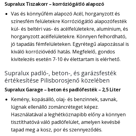
Supralux Tiszakorr – korróziógátló alapozó
Vas és könnyűfém alapozó Acél, horganyzott és
színesfém felületekre Korróziógátló alapozófesték
kül- és beltéri vas- és acélfelületekre, alumínium, és
horganyzott acélfelületekre. Könnyen felhordható,
jó tapadás fémfelületeken. Egyrétegű alapozással is
kiváló korrózióvédő hatás. Megfelelő, gondos
kivitelezés esetén 7-10 év élettartam is elérhető.
Supralux padló-, beton-, és garázsfesték
értékesítése Pilisborosjenő közelében
Supralux Garage – beton és padlófesték – 2,5 Liter
Kemény, kopásálló, olaj- és benzinnek, savnak,
lúgnak ellenálló zománcréteget képez.
Használatával a leghétköznapibb előny a könnyen
tisztíthatóvá váló padlófelület, amelyen kevésbé
tapad meg a kosz, por és szennyeződés.