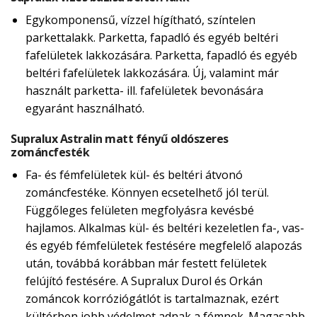
Egykomponensű, vízzel hígítható, színtelen
parkettalakk. Parketta, fapadló és egyéb beltéri
fafelületek lakkozására. Parketta, fapadló és egyéb
beltéri fafelületek lakkozására. Új, valamint már
használt parketta- ill. fafelületek bevonására
egyaránt használható.
Supralux Astralin matt fényű oldószeres
zománcfesték
Fa- és fémfelületek kül- és beltéri átvonó
zománcfestéke. Könnyen ecsetelhető jól terül.
Függőleges felületen megfolyásra kevésbé
hajlamos. Alkalmas kül- és beltéri kezeletlen fa-, vas-
és egyéb fémfelületek festésére megfelelő alapozás
után, továbbá korábban már festett felületek
felújító festésére. A Supralux Durol és Orkán
zománcok korróziógátlót is tartalmaznak, ezért
kültérben jobb védelmet adnak a fémnek. Magasabb