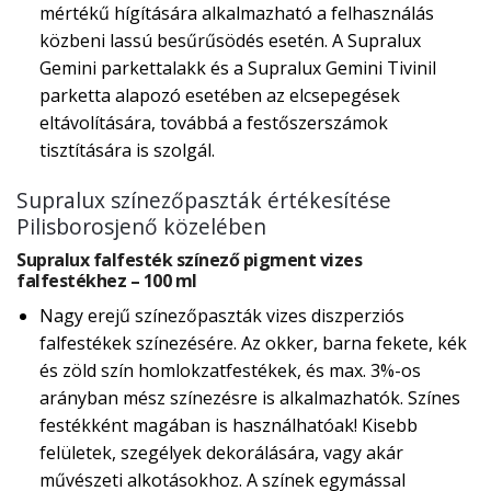
mértékű hígítására alkalmazható a felhasználás
közbeni lassú besűrűsödés esetén. A Supralux
Gemini parkettalakk és a Supralux Gemini Tivinil
parketta alapozó esetében az elcsepegések
eltávolítására, továbbá a festőszerszámok
tisztítására is szolgál.
Supralux színezőpaszták értékesítése
Pilisborosjenő közelében
Supralux falfesték színező pigment vizes
falfestékhez – 100 ml
Nagy erejű színezőpaszták vizes diszperziós
falfestékek színezésére. Az okker, barna fekete, kék
és zöld szín homlokzatfestékek, és max. 3%-os
arányban mész színezésre is alkalmazhatók. Színes
festékként magában is használhatóak! Kisebb
felületek, szegélyek dekorálására, vagy akár
művészeti alkotásokhoz. A színek egymással