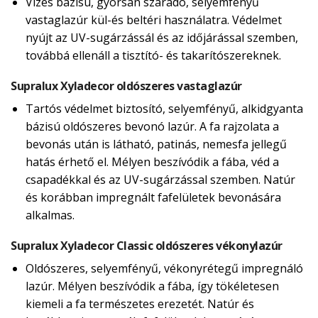
Vizes bázisú, gyorsan száradó, selyemfényű
vastaglazúr kül-és beltéri használatra. Védelmet
nyújt az UV-sugárzássál és az időjárással szemben,
továbbá ellenáll a tisztító- és takarítószereknek.
Supralux Xyladecor oldószeres vastaglazúr
Tartós védelmet biztosító, selyemfényű, alkidgyanta
bázisú oldószeres bevonó lazúr. A fa rajzolata a
bevonás után is látható, patinás, nemesfa jellegű
hatás érhető el. Mélyen beszívódik a fába, véd a
csapadékkal és az UV-sugárzással szemben. Natúr
és korábban impregnált fafelületek bevonására
alkalmas.
Supralux Xyladecor Classic oldószeres vékonylazúr
Oldószeres, selyemfényű, vékonyrétegű impregnáló
lazúr. Mélyen beszívódik a fába, így tökéletesen
kiemeli a fa természetes erezetét. Natúr és