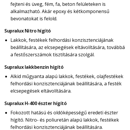
fejteni és üveg, fém, fa, beton felületeken is
alkalmazható. Akár epoxy és kétkomponensű
bevonatokat is felold.
Supralux Nitro hígító
Lakkok, festékek felhordási konzisztenciájának
beállítására, az elcsepegések eltávolítására, továbbá
a festőszerszámok tisztítására szolgál.
Supralux lakkbenzin hígító
Alkid műgyanta alapú lakkok, festékek, olajfestékek
felhordási konzisztenciájának beállítására, a festék
elcsepegések eltávolítására.
Supralux H-400 észter hígító
Fokozott hatású és oldóképességű eredeti észter
hígító. Nitro- és poliuretán alapú lakkok, festékek
felhordási konzisztenciájának beállítására.