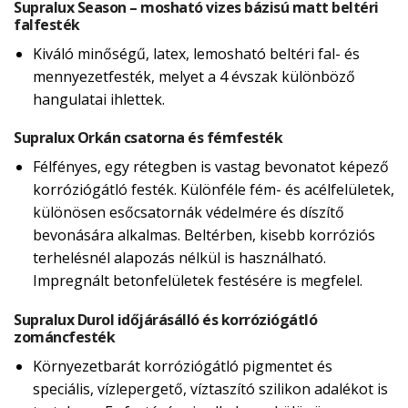
Supralux Season – mosható vizes bázisú matt beltéri
falfesték
Kiváló minőségű, latex, lemosható beltéri fal- és
mennyezetfesték, melyet a 4 évszak különböző
hangulatai ihlettek.
Supralux Orkán csatorna és fémfesték
Félfényes, egy rétegben is vastag bevonatot képező
korróziógátló festék. Különféle fém- és acélfelületek,
különösen esőcsatornák védelmére és díszítő
bevonására alkalmas. Beltérben, kisebb korróziós
terhelésnél alapozás nélkül is használható.
Impregnált betonfelületek festésére is megfelel.
Supralux Durol időjárásálló és korróziógátló
zománcfesték
Környezetbarát korróziógátló pigmentet és
speciális, vízlepergető, víztaszító szilikon adalékot is