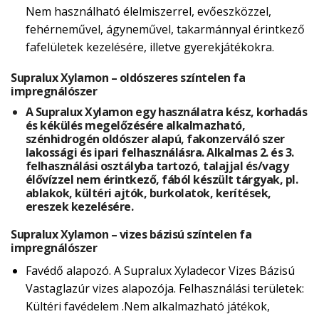
Nem használható élelmiszerrel, evőeszközzel,
fehérneművel, ágyneművel, takarmánnyal érintkező
fafelületek kezelésére, illetve gyerekjátékokra.
Supralux Xylamon – oldószeres színtelen fa
impregnálószer
A Supralux Xylamon egy használatra kész, korhadás
és kékülés megelőzésére alkalmazható,
szénhidrogén oldószer alapú, fakonzerváló szer
lakossági és ipari felhasználásra. Alkalmas 2. és 3.
felhasználási osztályba tartozó, talajjal és/vagy
élővízzel nem érintkező, fából készült tárgyak, pl.
ablakok, kültéri ajtók, burkolatok, kerítések,
ereszek kezelésére.
Supralux Xylamon – vizes bázisú színtelen fa
impregnálószer
Favédő alapozó. A Supralux Xyladecor Vizes Bázisú
Vastaglazúr vizes alapozója. Felhasználási területek:
Kültéri favédelem .Nem alkalmazható játékok,