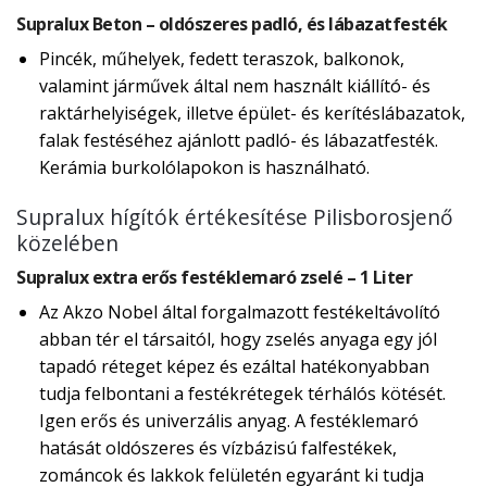
Supralux Beton – oldószeres padló, és lábazatfesték
Pincék, műhelyek, fedett teraszok, balkonok,
valamint járművek által nem használt kiállító- és
raktárhelyiségek, illetve épület- és kerítéslábazatok,
falak festéséhez ajánlott padló- és lábazatfesték.
Kerámia burkolólapokon is használható.
Supralux hígítók értékesítése Pilisborosjenő
közelében
Supralux extra erős festéklemaró zselé – 1 Liter
Az Akzo Nobel által forgalmazott festékeltávolító
abban tér el társaitól, hogy zselés anyaga egy jól
tapadó réteget képez és ezáltal hatékonyabban
tudja felbontani a festékrétegek térhálós kötését.
Igen erős és univerzális anyag. A festéklemaró
hatását oldószeres és vízbázisú falfestékek,
zománcok és lakkok felületén egyaránt ki tudja