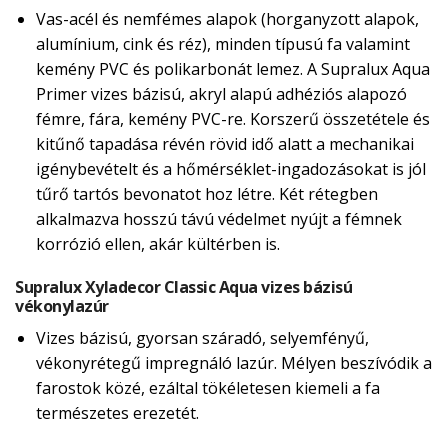
Vas-acél és nemfémes alapok (horganyzott alapok,
alumínium, cink és réz), minden típusú fa valamint
kemény PVC és polikarbonát lemez. A Supralux Aqua
Primer vizes bázisú, akryl alapú adhéziós alapozó
fémre, fára, kemény PVC-re. Korszerű összetétele és
kitűnő tapadása révén rövid idő alatt a mechanikai
igénybevételt és a hőmérséklet-ingadozásokat is jól
tűrő tartós bevonatot hoz létre. Két rétegben
alkalmazva hosszú távú védelmet nyújt a fémnek
korrózió ellen, akár kültérben is.
Supralux Xyladecor Classic Aqua vizes bázisú
vékonylazúr
Vizes bázisú, gyorsan száradó, selyemfényű,
vékonyrétegű impregnáló lazúr. Mélyen beszívódik a
farostok közé, ezáltal tökéletesen kiemeli a fa
természetes erezetét.