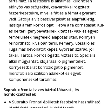
tartalmaz. Fa festésére is alkalmas, különösen
előnyös vas szögekkel, csavarokkal rögzített
faszerkezetekre, mivel a fát és a fémet egyaránt
védi. Gátolja a víz beszivárgását az alapfelületig,
lassítja a fém korrózióját, illetve a fa korhadását. Kül-
és beltéri igénybevételnek kitett fa- vas- és egyéb
fémfelületek megfelelő alapozás után. Könnyen
felhordható, kiválóan terül. Kemény, ütésálló és
rugalmas bevonatot képez. Gyorsan szárad, jól
takar. Tartós, korróziógátló, víztaszító. Speciális
alkid műgyantát, időjárásálló pigmenteket,
környezetbarát korróziógátló pigmentet,
hidrofóbizáló szilikon adalékot és egyéb
komponenseket tartalmaz.
Supralux Frontal vizes bázisú lábazat-, és
homlokzatfesték
A Supralux Frontal épületek festésére használható,