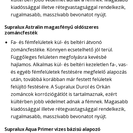
kiadóssággal illetve rétegvastagsággal rendelkezik,
rugalmasabb, masszívabb bevonatot nyújt.
Supralux Astralin magasfényű oldószeres
zománcfesték
Fa- és fémfelületek kül- és beltéri átvonó
zománcfestéke. Könnyen ecsetelhető jól terül.
Függőleges felületen megfolyásra kevésbé
hajlamos. Alkalmas kül- és beltéri kezeletlen fa-, vas-
és egyéb fémfelületek festésére megfelelő alapozás
után, továbbá korábban már festett felületek
felújító festésére. A Supralux Durol és Orkán
zománcok korróziógátlót is tartalmaznak, ezért
kültérben jobb védelmet adnak a fémnek. Magasabb
kiadóssággal illetve rétegvastagsággal rendelkezik,
rugalmasabb, masszívabb bevonatot nyújt.
Supralux Aqua Primer vizes bázisú alapozó