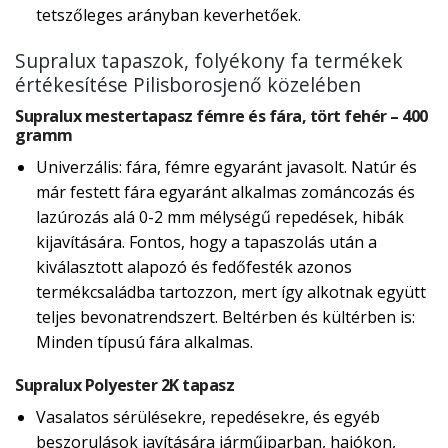
tetszőleges arányban keverhetőek.
Supralux tapaszok, folyékony fa termékek
értékesítése Pilisborosjenő közelében
Supralux mestertapasz fémre és fára, tört fehér – 400
gramm
Univerzális: fára, fémre egyaránt javasolt. Natúr és
már festett fára egyaránt alkalmas zománcozás és
lazúrozás alá 0-2 mm mélységű repedések, hibák
kijavítására. Fontos, hogy a tapaszolás után a
kiválasztott alapozó és fedőfesték azonos
termékcsaládba tartozzon, mert így alkotnak együtt
teljes bevonatrendszert. Beltérben és kültérben is:
Minden típusú fára alkalmas.
Supralux Polyester 2K tapasz
Vasalatos sérülésekre, repedésekre, és egyéb
beszorulások javítására járműiparban, hajókon,