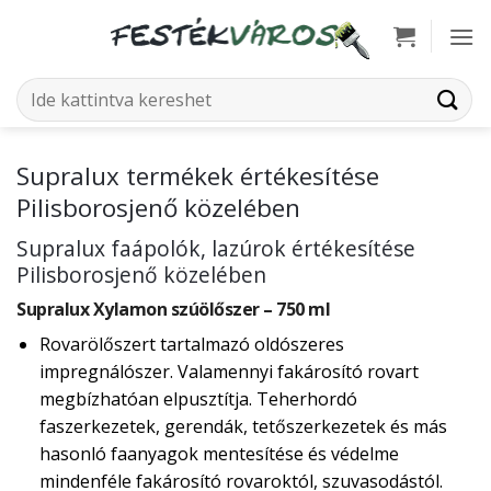
Skip
to
content
Keresés
a
következőre:
Supralux termékek értékesítése
Pilisborosjenő közelében
Supralux faápolók, lazúrok értékesítése
Pilisborosjenő közelében
Supralux Xylamon szúölőszer – 750 ml
Rovarölőszert tartalmazó oldószeres
impregnálószer. Valamennyi fakárosító rovart
megbízhatóan elpusztítja. Teherhordó
faszerkezetek, gerendák, tetőszerkezetek és más
hasonló faanyagok mentesítése és védelme
mindenféle fakárosító rovaroktól, szuvasodástól.