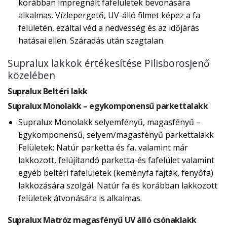
korábban impregnált fafelületek bevonására
alkalmas. Vízlepergető, UV-álló filmet képez a fa
felületén, ezáltal véd a nedvesség és az időjárás
hatásai ellen. Száradás után szagtalan.
Supralux lakkok értékesítése Pilisborosjenő
közelében
Supralux Beltéri lakk
Supralux Monolakk – egykomponensű parkettalakk
Supralux Monolakk selyemfényű, magasfényű –
Egykomponensű, selyem/magasfényű parkettalakk
Felületek: Natúr parketta és fa, valamint már
lakkozott, felújítandó parketta-és fafelület valamint
egyéb beltéri fafelületek (keményfa fajták, fenyőfa)
lakkozására szolgál. Natúr fa és korábban lakkozott
felületek átvonására is alkalmas.
Supralux Matróz magasfényű UV álló csónaklakk