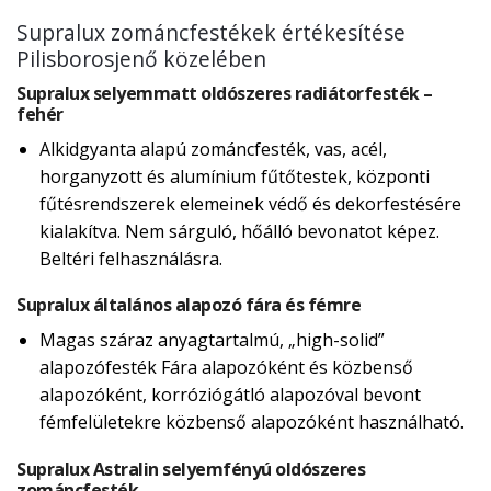
Supralux zománcfestékek értékesítése
Pilisborosjenő közelében
Supralux selyemmatt oldószeres radiátorfesték –
fehér
Alkidgyanta alapú zománcfesték, vas, acél,
horganyzott és alumínium fűtőtestek, központi
fűtésrendszerek elemeinek védő és dekorfestésére
kialakítva. Nem sárguló, hőálló bevonatot képez.
Beltéri felhasználásra.
Supralux általános alapozó fára és fémre
Magas száraz anyagtartalmú, „high-solid”
alapozófesték Fára alapozóként és közbenső
alapozóként, korróziógátló alapozóval bevont
fémfelületekre közbenső alapozóként használható.
Supralux Astralin selyemfényú oldószeres
zománcfesték