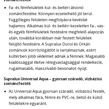
Fa- és fémfelületek kül- és beltéri átvonó
zománcfestéke. Könnyen ecsetelhető jól terül.
Függőleges felületen megfolyásra kevésbé
hajlamos. Alkalmas kül- és beltéri kezeletlen fa-, vas-
és egyéb fémfelületek festésére megfelelő alapozás
után, továbbá korábban már festett felületek
felújító festésére. A Supralux Durol és Orkán
zománcok korróziógátlót is tartalmaznak, ezért
kültérben jobb védelmet adnak a fémnek. Magasabb
kiadóssággal illetve rétegvastagsággal rendelkezik,
rugalmasabb, masszívabb bevonatot nyújt.
Supralux Universal Aqua – gyorsan száradó, vízbázisú
zománcfesték
Az Universal Aqua gyorsan száradó, vízbázisú festék,
mely alkalmas fára, fémre és PVC-re, belső és külső
felületekre egyaránt.