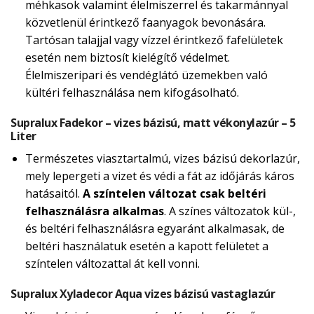
méhkasok valamint élelmiszerrel és takarmánnyal
közvetlenül érintkező faanyagok bevonására.
Tartósan talajjal vagy vízzel érintkező fafelületek
esetén nem biztosít kielégítő védelmet.
Élelmiszeripari és vendéglátó üzemekben való
kültéri felhasználása nem kifogásolható.
Supralux Fadekor – vizes bázisú, matt vékonylazúr – 5
Liter
Természetes viasztartalmú, vizes bázisú dekorlazúr,
mely lepergeti a vizet és védi a fát az időjárás káros
hatásaitól.
A színtelen változat csak beltéri
felhasználásra alkalmas
. A színes változatok kül-,
és beltéri felhasználásra egyaránt alkalmasak, de
beltéri használatuk esetén a kapott felületet a
színtelen változattal át kell vonni.
Supralux Xyladecor Aqua vizes bázisú vastaglazúr