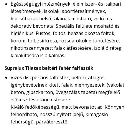
Egészségügyi intézmények, élelmiszer- és italipari
létesítmények, iskolák, sportlétesítmények,
lépcsőházak belső falainak mosható, védő- és
dekoratív bevonata. Speciális felülete mosható és
higiénikus. Füstös, foltos: beázás okozta foltok,
korom, toll, zsírkréta, rozsdafoltok eltüntetésére,
nikotinszennyezett falak átfestésére, izoláló réteg
kialakítására is alkalmas.
Supralux Tilatex beltéri fehér falfesték
Vizes diszperziós falfesték, beltéri, átlagos
igénybevételnek kitett falak, mennyezetek, (vakolat,
beton, gipszkarton, üvegszálas tapéta) megfelelő
előkészítés utáni festésére.
Kiváló fedőképességű, matt bevonatot ad. Könnyen
felhordható, hosszú nyitott idejű, kimagasló
fehérségű, páraáteresztő.