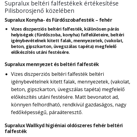
Supralux beltéri falfestékek értékesítése
Pilisborosjenő közelében
Supralux Konyha- és Fürdőszobafesték – fehér
Vizes diszperziós beltéri falfesték, különösen párás
helyiségek (fürdőszoba, konyha) falfelületeire, beltéri
igénybevételnek kitett falak, mennyezetek, (vakolat,
beton, gipszkarton, üvegszálas tapéta) megfelelő
előkészítés utáni festésére.
Supralux mennyezet és beltéri falfesték
Vizes diszperziós beltéri falfesték beltéri
igénybevételnek kitett falak, mennyezetek, (vakolat,
beton, gipszkarton, üvegszálas tapéta) megfelelő
előkészítés utáni festésére. Matt bevonatot ad,
könnyen felhordható, rendkívül gazdaságos, nagy
fedőképességű, páraáteresztő.
Supralux Wallkyd higiéniai oldószeres fehér beltéri
falfesték