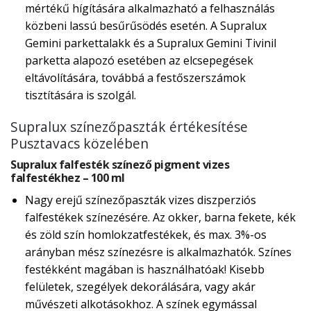
mértékű hígítására alkalmazható a felhasználás
közbeni lassú besűrűsödés esetén. A Supralux
Gemini parkettalakk és a Supralux Gemini Tivinil
parketta alapozó esetében az elcsepegések
eltávolítására, továbbá a festőszerszámok
tisztítására is szolgál.
Supralux színezőpaszták értékesítése
Pusztavacs közelében
Supralux falfesték színező pigment vizes
falfestékhez – 100 ml
Nagy erejű színezőpaszták vizes diszperziós
falfestékek színezésére. Az okker, barna fekete, kék
és zöld szín homlokzatfestékek, és max. 3%-os
arányban mész színezésre is alkalmazhatók. Színes
festékként magában is használhatóak! Kisebb
felületek, szegélyek dekorálására, vagy akár
művészeti alkotásokhoz. A színek egymással