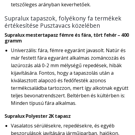
tetszőleges arányban keverhetőek.
Supralux tapaszok, folyékony fa termékek
értékesítése Pusztavacs közelében
Supralux mestertapasz fémre és fára, tört fehér – 400
gramm
Univerzális: fára, fémre egyaránt javasolt. Natúr és
már festett fára egyaránt alkalmas zománcozás és
lazúrozás alá 0-2 mm mélységű repedések, hibák
kijavítására. Fontos, hogy a tapaszolás után a
kiválasztott alapozó és fedőfesték azonos
termékcsaládba tartozzon, mert így alkotnak együtt
teljes bevonatrendszert. Beltérben és kültérben is:
Minden típusú fára alkalmas.
Supralux Polyester 2K tapasz
Vasalatos sérülésekre, repedésekre, és egyéb
beszorulások javítására járműiparban, hajókon,