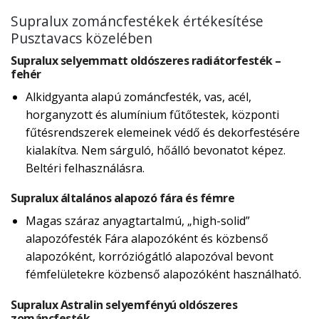
Supralux zománcfestékek értékesítése
Pusztavacs közelében
Supralux selyemmatt oldószeres radiátorfesték –
fehér
Alkidgyanta alapú zománcfesték, vas, acél,
horganyzott és alumínium fűtőtestek, központi
fűtésrendszerek elemeinek védő és dekorfestésére
kialakítva. Nem sárguló, hőálló bevonatot képez.
Beltéri felhasználásra.
Supralux általános alapozó fára és fémre
Magas száraz anyagtartalmú, „high-solid”
alapozófesték Fára alapozóként és közbenső
alapozóként, korróziógátló alapozóval bevont
fémfelületekre közbenső alapozóként használható.
Supralux Astralin selyemfényú oldószeres
zománcfesték