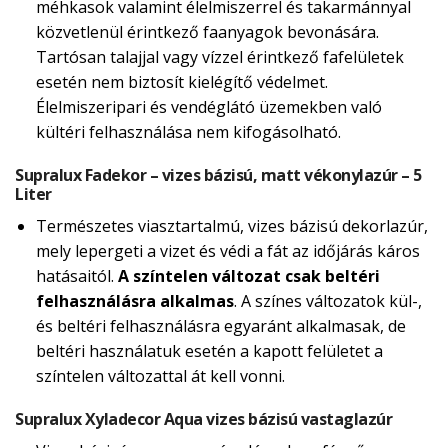
méhkasok valamint élelmiszerrel és takarmánnyal
közvetlenül érintkező faanyagok bevonására.
Tartósan talajjal vagy vízzel érintkező fafelületek
esetén nem biztosít kielégítő védelmet.
Élelmiszeripari és vendéglátó üzemekben való
kültéri felhasználása nem kifogásolható.
Supralux Fadekor – vizes bázisú, matt vékonylazúr – 5
Liter
Természetes viasztartalmú, vizes bázisú dekorlazúr,
mely lepergeti a vizet és védi a fát az időjárás káros
hatásaitól.
A színtelen változat csak beltéri
felhasználásra alkalmas
. A színes változatok kül-,
és beltéri felhasználásra egyaránt alkalmasak, de
beltéri használatuk esetén a kapott felületet a
színtelen változattal át kell vonni.
Supralux Xyladecor Aqua vizes bázisú vastaglazúr