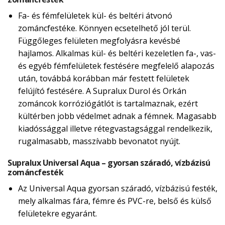
Fa- és fémfelületek kül- és beltéri átvonó
zománcfestéke. Könnyen ecsetelhető jól terül.
Függőleges felületen megfolyásra kevésbé
hajlamos. Alkalmas kül- és beltéri kezeletlen fa-, vas-
és egyéb fémfelületek festésére megfelelő alapozás
után, továbbá korábban már festett felületek
felújító festésére. A Supralux Durol és Orkán
zománcok korróziógátlót is tartalmaznak, ezért
kültérben jobb védelmet adnak a fémnek. Magasabb
kiadóssággal illetve rétegvastagsággal rendelkezik,
rugalmasabb, masszívabb bevonatot nyújt.
Supralux Universal Aqua – gyorsan száradó, vízbázisú
zománcfesték
Az Universal Aqua gyorsan száradó, vízbázisú festék,
mely alkalmas fára, fémre és PVC-re, belső és külső
felületekre egyaránt.