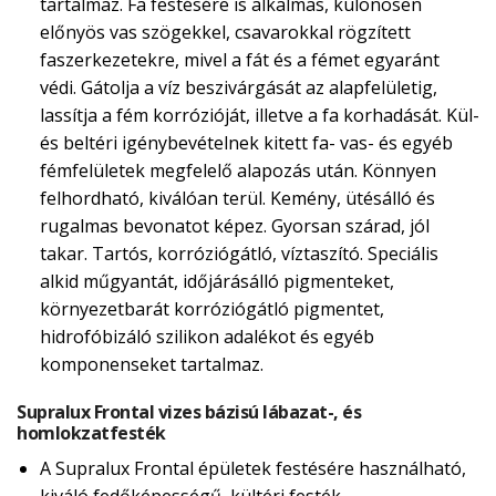
tartalmaz. Fa festésére is alkalmas, különösen
előnyös vas szögekkel, csavarokkal rögzített
faszerkezetekre, mivel a fát és a fémet egyaránt
védi. Gátolja a víz beszivárgását az alapfelületig,
lassítja a fém korrózióját, illetve a fa korhadását. Kül-
és beltéri igénybevételnek kitett fa- vas- és egyéb
fémfelületek megfelelő alapozás után. Könnyen
felhordható, kiválóan terül. Kemény, ütésálló és
rugalmas bevonatot képez. Gyorsan szárad, jól
takar. Tartós, korróziógátló, víztaszító. Speciális
alkid műgyantát, időjárásálló pigmenteket,
környezetbarát korróziógátló pigmentet,
hidrofóbizáló szilikon adalékot és egyéb
komponenseket tartalmaz.
Supralux Frontal vizes bázisú lábazat-, és
homlokzatfesték
A Supralux Frontal épületek festésére használható,