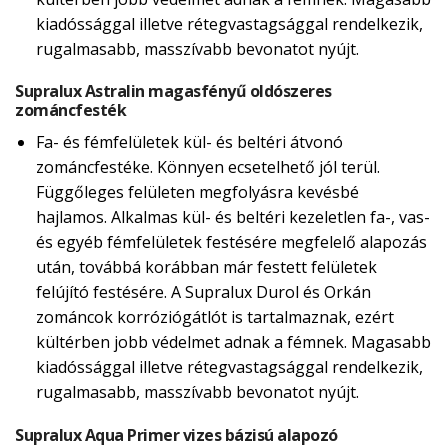
kiadóssággal illetve rétegvastagsággal rendelkezik,
rugalmasabb, masszívabb bevonatot nyújt.
Supralux Astralin magasfényű oldószeres
zománcfesték
Fa- és fémfelületek kül- és beltéri átvonó
zománcfestéke. Könnyen ecsetelhető jól terül.
Függőleges felületen megfolyásra kevésbé
hajlamos. Alkalmas kül- és beltéri kezeletlen fa-, vas-
és egyéb fémfelületek festésére megfelelő alapozás
után, továbbá korábban már festett felületek
felújító festésére. A Supralux Durol és Orkán
zománcok korróziógátlót is tartalmaznak, ezért
kültérben jobb védelmet adnak a fémnek. Magasabb
kiadóssággal illetve rétegvastagsággal rendelkezik,
rugalmasabb, masszívabb bevonatot nyújt.
Supralux Aqua Primer vizes bázisú alapozó