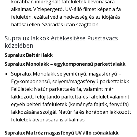
korábban impregnált fafelületek bevonására
alkalmas. Vízlepergető, UV-álló filmet képez a fa
felületén, ezáltal véd a nedvesség és az időjárás
hatásai ellen. Száradás után szagtalan.
Supralux lakkok értékesítése Pusztavacs
közelében
Supralux Beltéri lakk
Supralux Monolakk – egykomponensű parkettalakk
Supralux Monolakk selyemfényű, magasfényű –
Egykomponensű, selyem/magasfényű parkettalakk
Felületek: Natúr parketta és fa, valamint már
lakkozott, felújítandó parketta-és fafelület valamint
egyéb beltéri fafelületek (keményfa fajták, fenyőfa)
lakkozására szolgál. Natúr fa és korábban lakkozott
felületek átvonására is alkalmas.
Supralux Matróz magasfényű UV álló csónaklakk