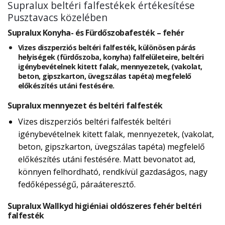
Supralux beltéri falfestékek értékesítése
Pusztavacs közelében
Supralux Konyha- és Fürdőszobafesték – fehér
Vizes diszperziós beltéri falfesték, különösen párás
helyiségek (fürdőszoba, konyha) falfelületeire, beltéri
igénybevételnek kitett falak, mennyezetek, (vakolat,
beton, gipszkarton, üvegszálas tapéta) megfelelő
előkészítés utáni festésére.
Supralux mennyezet és beltéri falfesték
Vizes diszperziós beltéri falfesték beltéri
igénybevételnek kitett falak, mennyezetek, (vakolat,
beton, gipszkarton, üvegszálas tapéta) megfelelő
előkészítés utáni festésére. Matt bevonatot ad,
könnyen felhordható, rendkívül gazdaságos, nagy
fedőképességű, páraáteresztő.
Supralux Wallkyd higiéniai oldószeres fehér beltéri
falfesték