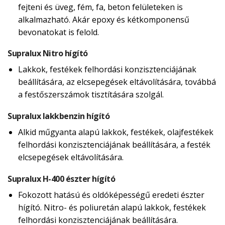
fejteni és üveg, fém, fa, beton felületeken is
alkalmazható. Akár epoxy és kétkomponensű
bevonatokat is felold.
Supralux Nitro hígító
Lakkok, festékek felhordási konzisztenciájának
beállítására, az elcsepegések eltávolítására, továbbá
a festőszerszámok tisztítására szolgál.
Supralux lakkbenzin hígító
Alkid műgyanta alapú lakkok, festékek, olajfestékek
felhordási konzisztenciájának beállítására, a festék
elcsepegések eltávolítására.
Supralux H-400 észter hígító
Fokozott hatású és oldóképességű eredeti észter
hígító. Nitro- és poliuretán alapú lakkok, festékek
felhordási konzisztenciájának beállítására.