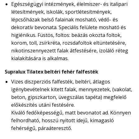
Egészségügyi intézmények, élelmiszer- és italipari
létesítmények, iskolák, sportlétesítmények,
lépcsőházak belső falainak mosható, védő- és
dekoratív bevonata. Speciális felülete mosható és
higiénikus. Füstös, foltos: beázás okozta foltok,
korom, toll, zsírkréta, rozsdafoltok eltüntetésére,
nikotinszennyezett falak átfestésére, izoláló réteg
kialakítására is alkalmas.
Supralux Tilatex beltéri fehér falfesték
Vizes diszperziós falfesték, beltéri, átlagos
igénybevételnek kitett falak, mennyezetek, (vakolat,
beton, gipszkarton, üvegszálas tapéta) megfelelő
előkészítés utáni festésére.
Kiváló fedőképességű, matt bevonatot ad. Könnyen
felhordható, hosszú nyitott idejű, kimagasló
fehérségű, páraáteresztő.