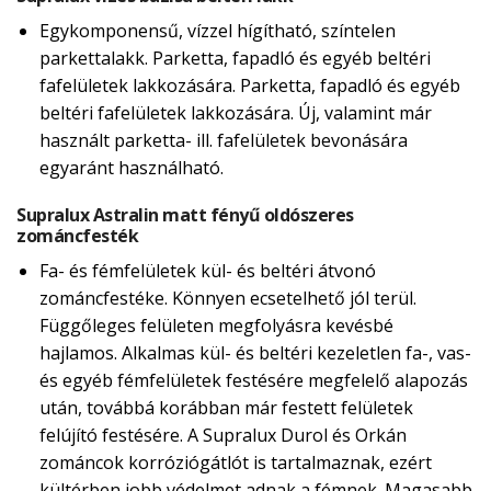
Egykomponensű, vízzel hígítható, színtelen
parkettalakk. Parketta, fapadló és egyéb beltéri
fafelületek lakkozására. Parketta, fapadló és egyéb
beltéri fafelületek lakkozására. Új, valamint már
használt parketta- ill. fafelületek bevonására
egyaránt használható.
Supralux Astralin matt fényű oldószeres
zománcfesték
Fa- és fémfelületek kül- és beltéri átvonó
zománcfestéke. Könnyen ecsetelhető jól terül.
Függőleges felületen megfolyásra kevésbé
hajlamos. Alkalmas kül- és beltéri kezeletlen fa-, vas-
és egyéb fémfelületek festésére megfelelő alapozás
után, továbbá korábban már festett felületek
felújító festésére. A Supralux Durol és Orkán
zománcok korróziógátlót is tartalmaznak, ezért
kültérben jobb védelmet adnak a fémnek. Magasabb