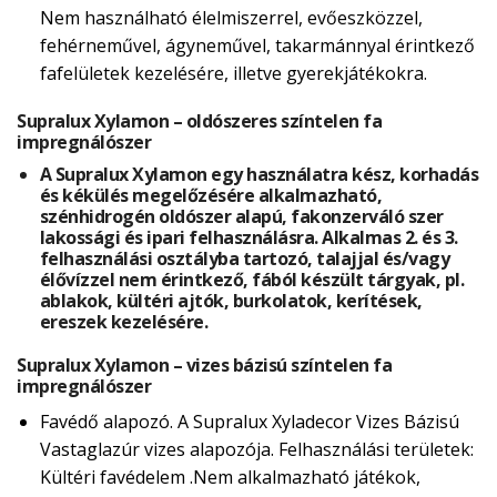
Nem használható élelmiszerrel, evőeszközzel,
fehérneművel, ágyneművel, takarmánnyal érintkező
fafelületek kezelésére, illetve gyerekjátékokra.
Supralux Xylamon – oldószeres színtelen fa
impregnálószer
A Supralux Xylamon egy használatra kész, korhadás
és kékülés megelőzésére alkalmazható,
szénhidrogén oldószer alapú, fakonzerváló szer
lakossági és ipari felhasználásra. Alkalmas 2. és 3.
felhasználási osztályba tartozó, talajjal és/vagy
élővízzel nem érintkező, fából készült tárgyak, pl.
ablakok, kültéri ajtók, burkolatok, kerítések,
ereszek kezelésére.
Supralux Xylamon – vizes bázisú színtelen fa
impregnálószer
Favédő alapozó. A Supralux Xyladecor Vizes Bázisú
Vastaglazúr vizes alapozója. Felhasználási területek:
Kültéri favédelem .Nem alkalmazható játékok,