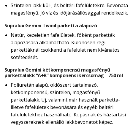
Színtelen lakk kül-, és beltéri fafelületekre. Bevonata
magasfényű. Jó víz és időjárásállósággal rendelkezik.
Supralux Gemini Tivinil parketta alapozó
Natúr, kezeletlen fafelületek, főként parketták
alapozására alkalmazható. Különösen régi
parkettáknál csökkenti a fafelület nem kívánatos
sötétedését.
Supralux Gemini kétkomponensű magasfényű
parkettalakk “A+B” komponens ikercsomag – 750 ml
Poliuretán alapú, oldószert tartalmazó,
kétkomponensű, színtelen, magasfényű
parkettalakk. Új, valamint már használt parketta-
illetve fafelületek bevonására és egyéb beltéri
fafelületekhez használható. Kopásnak és háztartási
vegyszereknek ellenálló lakkbevonatot képez.