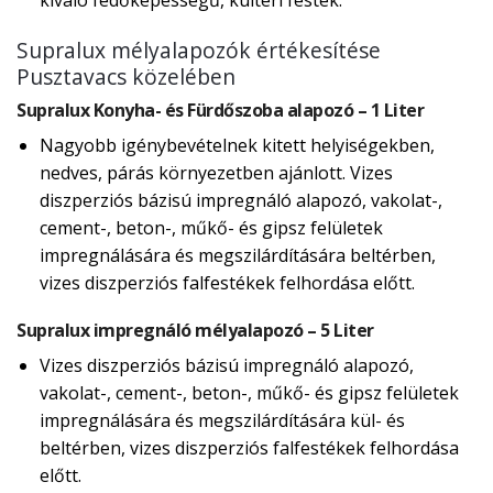
kiváló fedőképességű, kültéri festék.
Supralux mélyalapozók értékesítése
Pusztavacs közelében
Supralux Konyha- és Fürdőszoba alapozó – 1 Liter
Nagyobb igénybevételnek kitett helyiségekben,
nedves, párás környezetben ajánlott. Vizes
diszperziós bázisú impregnáló alapozó, vakolat-,
cement-, beton-, műkő- és gipsz felületek
impregnálására és megszilárdítására beltérben,
vizes diszperziós falfestékek felhordása előtt.
Supralux impregnáló mélyalapozó – 5 Liter
Vizes diszperziós bázisú impregnáló alapozó,
vakolat-, cement-, beton-, műkő- és gipsz felületek
impregnálására és megszilárdítására kül- és
beltérben, vizes diszperziós falfestékek felhordása
előtt.