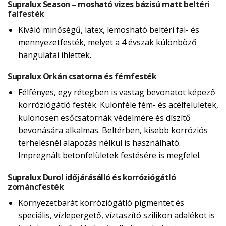
Supralux Season – mosható vizes bázisú matt beltéri
falfesték
Kiváló minőségű, latex, lemosható beltéri fal- és
mennyezetfesték, melyet a 4 évszak különböző
hangulatai ihlettek.
Supralux Orkán csatorna és fémfesték
Félfényes, egy rétegben is vastag bevonatot képező
korróziógátló festék. Különféle fém- és acélfelületek,
különösen esőcsatornák védelmére és díszítő
bevonására alkalmas. Beltérben, kisebb korróziós
terhelésnél alapozás nélkül is használható.
Impregnált betonfelületek festésére is megfelel.
Supralux Durol időjárásálló és korróziógátló
zománcfesték
Környezetbarát korróziógátló pigmentet és
speciális, vízlepergető, víztaszító szilikon adalékot is