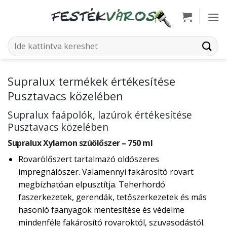
Skip
to
content
Keresés
a
következőre:
Supralux termékek értékesítése
Pusztavacs közelében
Supralux faápolók, lazúrok értékesítése
Pusztavacs közelében
Supralux Xylamon szúölőszer – 750 ml
Rovarölőszert tartalmazó oldószeres
impregnálószer. Valamennyi fakárosító rovart
megbízhatóan elpusztítja. Teherhordó
faszerkezetek, gerendák, tetőszerkezetek és más
hasonló faanyagok mentesítése és védelme
mindenféle fakárosító rovaroktól, szuvasodástól.