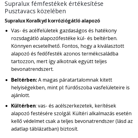
Supralux fémfestékek értékesítése
Pusztavacs közelében
Supralux Koralkyd korróziógátló alapozó
Vas- és acélfelületek gazdaságos és hatékony
rozsdagátló alapozófestéke kül- és beltérben.
Könnyen ecsetelhető. Fontos, hogy a kiválasztott
alapozó és fedőfesték azonos termékcsaládba
tartozzon, mert így alkotnak együtt teljes
bevonatrendszert.
Beltérben:
A magas páratartalomnak kitett
helyiségekben, mint pl: fürdőszoba vasfelületeire is
ajánlott.
Kültérben
: vas- és acélszerkezetek, kerítések
alapozó festésére szolgál. Kültéri alkalmazás esetén
kellő védelmet csak a teljes bevonatrendszer (lásd az
adatlap táblázatban) biztosít.