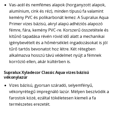
Vas-acél és nemfémes alapok (horganyzott alapok,
alumínium, cink és réz), minden típusú fa valamint
kemény PVC és polikarbonát lemez. A Supralux Aqua
Primer vizes bázisú, akryl alapú adhéziós alapozó
fémre, fára, kemény PVC-re. Korszerű összetétele és
kitűnő tapadása révén rövid idő alatt a mechanikai
igénybevételt és a hőmérséklet-ingadozásokat is jól
tűrő tartós bevonatot hoz létre. Két rétegben
alkalmazva hosszú távú védelmet nyújt a fémnek
korrózió ellen, akár kültérben is.
Supralux Xyladecor Classic Aqua vizes bázisú
vékonylazúr
Vizes bázisú, gyorsan száradó, selyemfényű,
vékonyrétegű impregnáló lazúr. Mélyen beszívódik a
farostok közé, ezáltal tökéletesen kiemeli a fa
természetes erezetét.