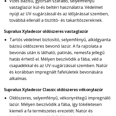
Vizes bázisú, gyorsan száradó, selyemfényű
vastaglazúr kül-és beltéri használatra. Védelmet
nyújt az UV-sugárzássál és az időjárással szemben,
továbbá ellenáll a tisztító- és takarítószereknek.
Supralux Xyladecor oldószeres vastaglazúr
Tartós védelmet biztosító, selyemfényű, alkidgyanta
bázisú oldószeres bevonó lazúr. A fa rajzolata a
bevonás után is látható, patinás, nemesfa jellegű
hatás érhető el. Mélyen beszívódik a fába, véd a
csapadékkal és az UV-sugárzással szemben. Natúr
és korábban impregnált fafelületek bevonására
alkalmas.
Supralux Xyladecor Classic oldószeres vékonylazúr
Oldószeres, selyemfényű, vékonyrétegű impregnáló
lazúr. Mélyen beszívódik a fába, így tökéletesen
kiemeli a fa természetes erezetét. Natúr és