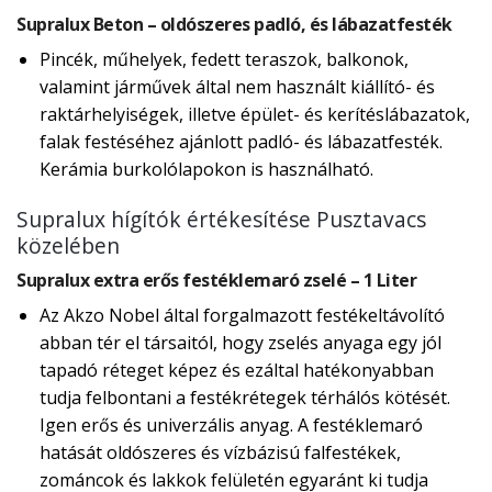
Supralux Beton – oldószeres padló, és lábazatfesték
Pincék, műhelyek, fedett teraszok, balkonok,
valamint járművek által nem használt kiállító- és
raktárhelyiségek, illetve épület- és kerítéslábazatok,
falak festéséhez ajánlott padló- és lábazatfesték.
Kerámia burkolólapokon is használható.
Supralux hígítók értékesítése Pusztavacs
közelében
Supralux extra erős festéklemaró zselé – 1 Liter
Az Akzo Nobel által forgalmazott festékeltávolító
abban tér el társaitól, hogy zselés anyaga egy jól
tapadó réteget képez és ezáltal hatékonyabban
tudja felbontani a festékrétegek térhálós kötését.
Igen erős és univerzális anyag. A festéklemaró
hatását oldószeres és vízbázisú falfestékek,
zománcok és lakkok felületén egyaránt ki tudja