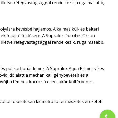
illetve rétegvastagsággal rendelkezik, rugalmasabb,
olyásra kevésbé hajlamos. Alkalmas kül- és beltéri
ek felújító festésére. A Supralux Durol és Orkán
illetve rétegvastagsággal rendelkezik, rugalmasabb,
és polikarbonát lemez. A Supralux Aqua Primer vizes
vid idő alatt a mechanikai igénybevételt és a
újt a fémnek korrózió ellen, akár kültérben is.
ltal tökéletesen kiemeli a fa természetes erezetét.