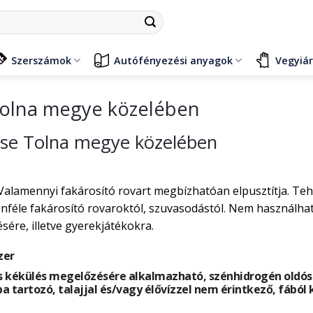
Szerszámok
Autófényezési anyagok
Vegyiá
Tolna megye közelében
tése Tolna megye közelében
Valamennyi fakárosító rovart megbízhatóan elpusztítja. Te
éle fakárosító rovaroktól, szuvasodástól. Nem használható
ére, illetve gyerekjátékokra.
zer
 kékülés megelőzésére alkalmazható, szénhidrogén oldósze
ba tartozó, talajjal és/vagy élővízzel nem érintkező, fából 