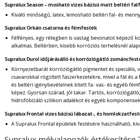
Supralux Season – mosható vizes bázisú matt beltéri fal
Kiváló minőségű, latex, lemosható beltéri fal- és menn
Supralux Orkán csatorna és fémfesték
Félfényes, egy rétegben is vastag bevonatot képező ko
alkalmas. Beltérben, kisebb korróziós terhelésnél alap
Supralux Durol időjárásálló és korróziógátló zománcfest
Környezetbarát korróziógátló pigmentet és speciális, ví
csavarokkal rögzített faszerkezetekre, mivel a fát és a f
és beltéri igénybevételnek kitett fa- vas- és egyéb fé
képez. Gyorsan szárad, jól takar. Tartós, korróziógátló
hidrofóbizáló szilikon adalékot és egyéb komponensek
Supralux Frontal vizes bázisú lábazat-, és homlokzatfes
A Supralux Frontal épületek festésére használható, kiv
Supralux mélyalapozók értékesítése