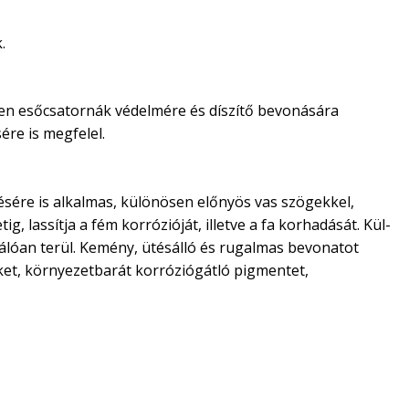
.
ösen esőcsatornák védelmére és díszítő bevonására
ére is megfelel.
stésére is alkalmas, különösen előnyös vas szögekkel,
g, lassítja a fém korrózióját, illetve a fa korhadását. Kül-
válóan terül. Kemény, ütésálló és rugalmas bevonatot
teket, környezetbarát korróziógátló pigmentet,