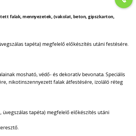
kitett falak, mennyezetek, (vakolat, beton, gipszkarton,
 üvegszálas tapéta) megfelelő előkészítés utáni festésére.
alainak mosható, védő- és dekoratív bevonata. Speciális
ére, nikotinszennyezett falak átfestésére, izoláló réteg
n, üvegszálas tapéta) megfelelő előkészítés utáni
eresztő.