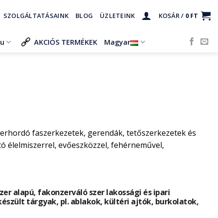
SZOLGÁLTATÁSAINK
BLOG
ÜZLETEINK
KOSÁR /
0
FT
ru
AKCIÓS TERMÉKEK
Magyar
herhordó faszerkezetek, gerendák, tetőszerkezetek és
 élelmiszerrel, evőeszközzel, fehérneművel,
r alapú, fakonzerváló szer lakossági és ipari
készült tárgyak, pl. ablakok, kültéri ajtók, burkolatok,