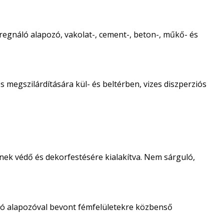
regnáló alapozó, vakolat-, cement-, beton-, műkő- és
 megszilárdítására kül- és beltérben, vizes diszperziós
nek védő és dekorfestésére kialakítva. Nem sárguló,
ló alapozóval bevont fémfelületekre közbenső