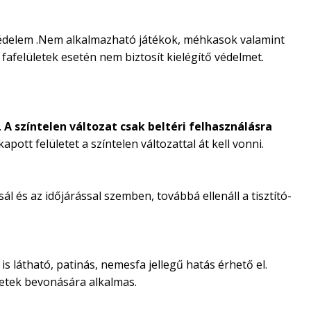
favédelem .Nem alkalmazható játékok, méhkasok valamint
fafelületek esetén nem biztosít kielégítő védelmet.
.
A színtelen változat csak beltéri felhasználásra
pott felületet a színtelen változattal át kell vonni.
l és az időjárással szemben, továbbá ellenáll a tisztító-
s látható, patinás, nemesfa jellegű hatás érhető el.
letek bevonására alkalmas.