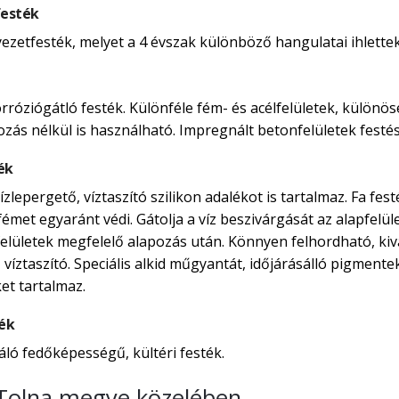
festék
yezetfesték, melyet a 4 évszak különböző hangulatai ihlettek
rróziógátló festék. Különféle fém- és acélfelületek, külön
ozás nélkül is használható. Impregnált betonfelületek festés
ék
zlepergető, víztaszító szilikon adalékot is tartalmaz. Fa fe
émet egyaránt védi. Gátolja a víz beszivárgását az alapfelületi
mfelületek megfelelő alapozás után. Könnyen felhordható, ki
, víztaszító. Speciális alkid műgyantát, időjárásálló pigmen
et tartalmaz.
ték
áló fedőképességű, kültéri festék.
 Tolna megye közelében