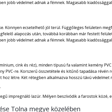
rben jobb védelmet adnak a fémnek. Magasabb kiadóssággal 
ke. Könnyen ecsetelhető jól terül. Függőleges felületen megf
egfelelő alapozás után, továbbá korábban már festett felület
rben jobb védelmet adnak a fémnek. Magasabb kiadóssággal 
ínium, cink és réz), minden típusú fa valamint kemény PVC 
ny PVC-re. Korszerű összetétele és kitűnő tapadása révén rö
 hoz létre. Két rétegben alkalmazva hosszú távú védelmet ny
r
gű impregnáló lazúr. Mélyen beszívódik a farostok közé, ezá
ítése Tolna megye közelében