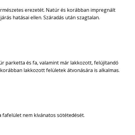
természetes erezetét. Natúr és korábban impregnált
járás hatásai ellen. Száradás után szagtalan.
arketta és fa, valamint már lakkozott, felújítandó
s korábban lakkozott felületek átvonására is alkalmas.
 fafelület nem kívánatos sötétedését.