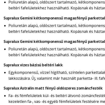
Poliuretán alapú, oldószert tartalmazó, kétkomponensű
beltéri fafelületekhez használható. Kopásnak és házta
Supralux Gemini kétkomponensű magasfényű parketta
Poliuretán alapú, oldószert tartalmazó, kétkomponensű
beltéri fafelületekhez használható. Kopásnak és házta
Supralux Gemini kétkomponensű magasfényű parketta
Poliuretán alapú, oldószert tartalmazó, kétkomponensű
beltéri fafelületekhez használható. Kopásnak és házta
Supralux vizes bázisú beltéri lakk
Egykomponensű, vízzel hígítható, színtelen parkettalakk
lakkozására. Új, valamint már használt parketta- ill. f
Supralux Astralin matt fényű oldószeres zománcfesték
Fa- és fémfelületek kül- és beltéri átvonó zománcfesté
kezeletlen fa-, vas- és egyéb fémfelületek festésére m