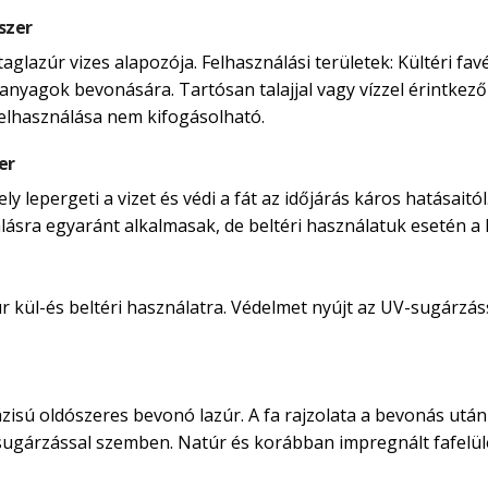
szer
taglazúr vizes alapozója. Felhasználási területek: Kültéri 
anyagok bevonására. Tartósan talajjal vagy vízzel érintkező 
felhasználása nem kifogásolható.
er
 lepergeti a vizet és védi a fát az időjárás káros hatásaitól
nálásra egyaránt alkalmasak, de beltéri használatuk esetén a ka
kül-és beltéri használatra. Védelmet nyújt az UV-sugárzássá
isú oldószeres bevonó lazúr. A fa rajzolata a bevonás után i
-sugárzással szemben. Natúr és korábban impregnált fafelü