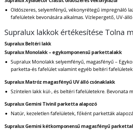
Supralux Xyladecor Classic oldószeres vékonylazúr
Oldószeres, selyemfényű, vékonyrétegű impregnáló lazú
fafelületek bevonására alkalmas. Vízlepergető, UV-álló f
Supralux lakkok értékesítése Tolna 
Supralux Beltéri lakk
Supralux Monolakk – egykomponensű parkettalakk
Supralux Monolakk selyemfényű, magasfényű – Egykomp
parketta-és fafelület valamint egyéb beltéri fafelülete
Supralux Matróz magasfényű UV álló csónaklakk
Színtelen lakk kül-, és beltéri fafelületekre. Bevonata 
Supralux Gemini Tivinil parketta alapozó
Natúr, kezeletlen fafelületek, főként parketták alapoz
Supralux Gemini kétkomponensű magasfényű parkettal