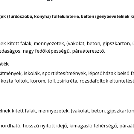
gek (fürdőszoba, konyha) falfelületeire, beltéri igénybevételnek 
lnek kitett falak, mennyezetek, (vakolat, beton, gipszkarton,
azdaságos, nagy fedőképességű, páraáteresztő.
sték
esítmények, iskolák, sportlétesítmények, lépcsőházak belső f
kozta foltok, korom, toll, zsírkréta, rozsdafoltok eltüntetés
telnek kitett falak, mennyezetek, (vakolat, beton, gipszkarto
ordható, hosszú nyitott idejű, kimagasló fehérségű, páraát