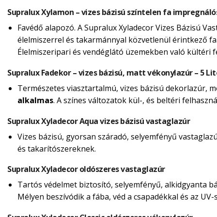
Supralux Xylamon – vizes bázisú színtelen fa impregnáló
Favédő alapozó. A Supralux Xyladecor Vizes Bázisú Vas
élelmiszerrel és takarmánnyal közvetlenül érintkező fa
Élelmiszeripari és vendéglátó üzemekben való kültéri 
Supralux Fadekor – vizes bázisú, matt vékonylazúr – 5 Lit
Természetes viasztartalmú, vizes bázisú dekorlazúr, mely
alkalmas
. A színes változatok kül-, és beltéri felhasz
Supralux Xyladecor Aqua vizes bázisú vastaglazúr
Vizes bázisú, gyorsan száradó, selyemfényű vastaglazúr 
és takarítószereknek.
Supralux Xyladecor oldószeres vastaglazúr
Tartós védelmet biztosító, selyemfényű, alkidgyanta báz
Mélyen beszívódik a fába, véd a csapadékkal és az UV