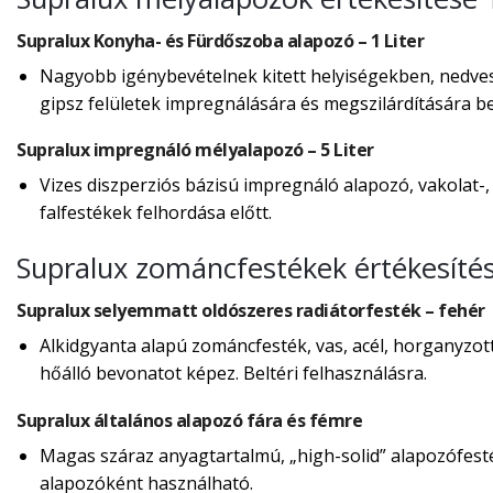
Supralux Konyha- és Fürdőszoba alapozó – 1 Liter
Nagyobb igénybevételnek kitett helyiségekben, nedves,
gipsz felületek impregnálására és megszilárdítására bel
Supralux impregnáló mélyalapozó – 5 Liter
Vizes diszperziós bázisú impregnáló alapozó, vakolat-,
falfestékek felhordása előtt.
Supralux zománcfestékek értékesíté
Supralux selyemmatt oldószeres radiátorfesték – fehér
Alkidgyanta alapú zománcfesték, vas, acél, horganyzot
hőálló bevonatot képez. Beltéri felhasználásra.
Supralux általános alapozó fára és fémre
Magas száraz anyagtartalmú, „high-solid” alapozófes
alapozóként használható.