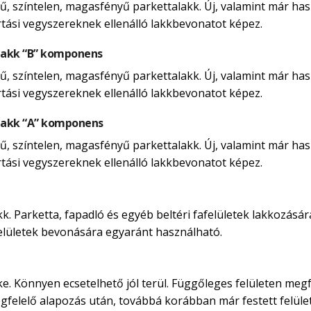
, színtelen, magasfényű parkettalakk. Új, valamint már hasz
rtási vegyszereknek ellenálló lakkbevonatot képez.
lakk “B” komponens
, színtelen, magasfényű parkettalakk. Új, valamint már hasz
rtási vegyszereknek ellenálló lakkbevonatot képez.
lakk “A” komponens
, színtelen, magasfényű parkettalakk. Új, valamint már hasz
rtási vegyszereknek ellenálló lakkbevonatot képez.
. Parketta, fapadló és egyéb beltéri fafelületek lakkozására
afelületek bevonására egyaránt használható.
ke. Könnyen ecsetelhető jól terül. Függőleges felületen megf
egfelelő alapozás után, továbbá korábban már festett felület