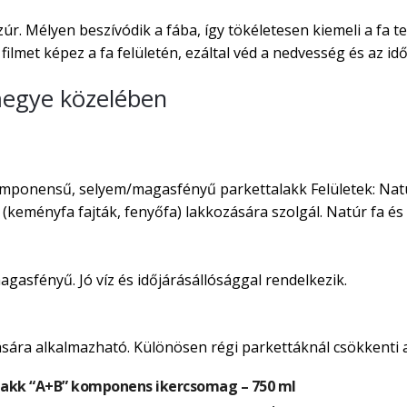
r. Mélyen beszívódik a fába, így tökéletesen kiemeli a fa 
ilmet képez a fa felületén, ezáltal véd a nedvesség és az idő
megye közelében
onensű, selyem/magasfényű parkettalakk Felületek: Natúr p
k (keményfa fajták, fenyőfa) lakkozására szolgál. Natúr fa é
magasfényű. Jó víz és időjárásállósággal rendelkezik.
ására alkalmazható. Különösen régi parkettáknál csökkenti a
akk “A+B” komponens ikercsomag – 750 ml