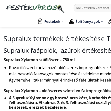
Skip
Keresés
to
a
content
következőre:
Festékek
Építőanyagok
Supralux termékek értékesítése 
Supralux faápolók, lazúrok értékesí
Supralux Xylamon szúölőszer – 750 ml
Rovarölőszert tartalmazó oldószeres impregnálószer. 
más hasonló faanyagok mentesítése és védelme mindenf
ágyneművel, takarmánnyal érintkező fafelületek kezelés
Supralux Xylamon – oldószeres színtelen fa impregnálós
A Supralux Xylamon egy használatra kész, korhadás és
felhasználásra. Alkalmas 2. és 3. felhasználási osztály
kerítések, ereszek kezelésére.