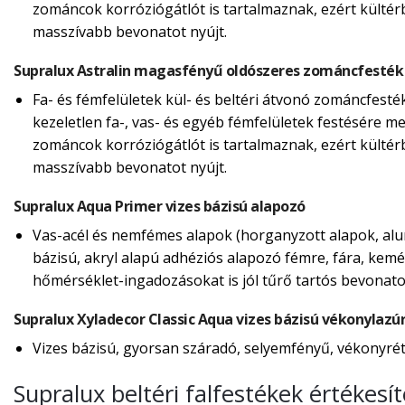
zománcok korróziógátlót is tartalmaznak, ezért külté
masszívabb bevonatot nyújt.
Supralux Astralin magasfényű oldószeres zománcfesték
Fa- és fémfelületek kül- és beltéri átvonó zománcfesté
kezeletlen fa-, vas- és egyéb fémfelületek festésére m
zománcok korróziógátlót is tartalmaznak, ezért külté
masszívabb bevonatot nyújt.
Supralux Aqua Primer vizes bázisú alapozó
Vas-acél és nemfémes alapok (horganyzott alapok, alum
bázisú, akryl alapú adhéziós alapozó fémre, fára, kemé
hőmérséklet-ingadozásokat is jól tűrő tartós bevonatot
Supralux Xyladecor Classic Aqua vizes bázisú vékonylazú
Vizes bázisú, gyorsan száradó, selyemfényű, vékonyréte
Supralux beltéri falfestékek értékes