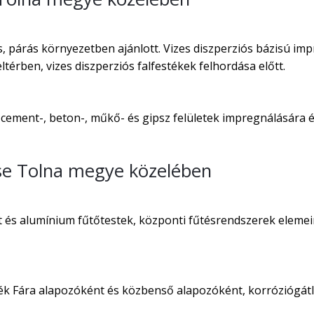
 párás környezetben ajánlott. Vizes diszperziós bázisú imp
térben, vizes diszperziós falfestékek felhordása előtt.
 cement-, beton-, műkő- és gipsz felületek impregnálására és
se Tolna megye közelében
t és alumínium fűtőtestek, központi fűtésrendszerek elemei
ték Fára alapozóként és közbenső alapozóként, korróziógát