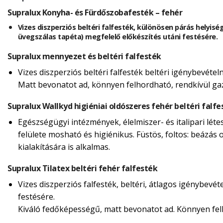
Supralux Konyha- és Fürdőszobafesték – fehér
Vizes diszperziós beltéri falfesték, különösen párás helyisé
üvegszálas tapéta) megfelelő előkészítés utáni festésére.
Supralux mennyezet és beltéri falfesték
Vizes diszperziós beltéri falfesték beltéri igénybevéte
Matt bevonatot ad, könnyen felhordható, rendkívül g
Supralux Wallkyd higiéniai oldószeres fehér beltéri falfe
Egészségügyi intézmények, élelmiszer- és italipari lét
felülete mosható és higiénikus. Füstös, foltos: beázás o
kialakítására is alkalmas.
Supralux Tilatex beltéri fehér falfesték
Vizes diszperziós falfesték, beltéri, átlagos igénybevé
festésére.
Kiváló fedőképességű, matt bevonatot ad. Könnyen felh