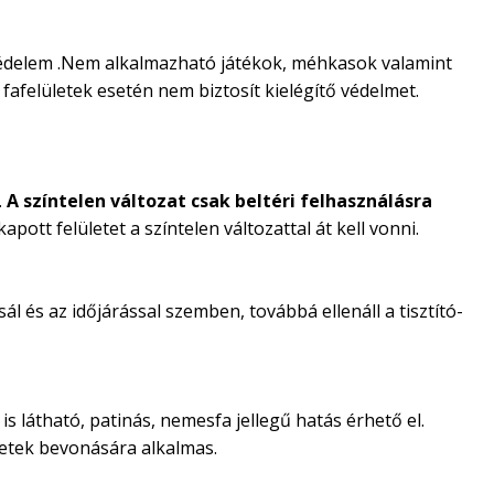
favédelem .Nem alkalmazható játékok, méhkasok valamint
fafelületek esetén nem biztosít kielégítő védelmet.
.
A színtelen változat csak beltéri felhasználásra
pott felületet a színtelen változattal át kell vonni.
l és az időjárással szemben, továbbá ellenáll a tisztító-
s látható, patinás, nemesfa jellegű hatás érhető el.
letek bevonására alkalmas.