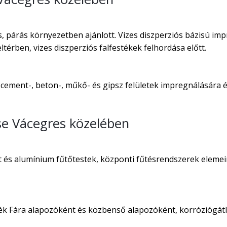
 párás környezetben ajánlott. Vizes diszperziós bázisú imp
térben, vizes diszperziós falfestékek felhordása előtt.
 cement-, beton-, műkő- és gipsz felületek impregnálására és
se Vácegres közelében
t és alumínium fűtőtestek, központi fűtésrendszerek elemei
ték Fára alapozóként és közbenső alapozóként, korróziógát