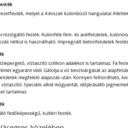
festék
yezetfesték, melyet a 4 évszak különböző hangulatai ihlettek
rróziógátló festék. Különféle fém- és acélfelületek, külön
ozás nélkül is használható. Impregnált betonfelületek festés
ék
zlepergető, víztaszító szilikon adalékot is tartalmaz. Fa fe
émet egyaránt védi. Gátolja a víz beszivárgását az alapfelületi
mfelületek megfelelő alapozás után. Könnyen felhordható, ki
, víztaszító. Speciális alkid műgyantát, időjárásálló pigmen
et tartalmaz.
ték
áló fedőképességű, kültéri festék.
 Vácegres közelében