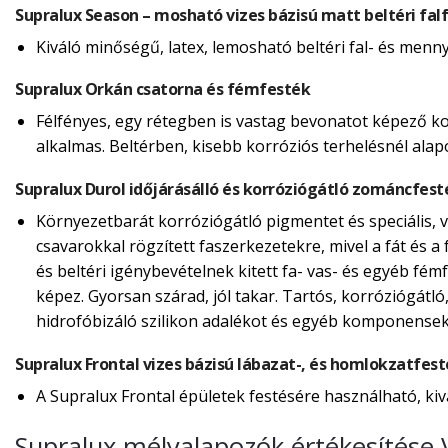
Supralux Season – mosható vizes bázisú matt beltéri fal
Kiváló minőségű, latex, lemosható beltéri fal- és menn
Supralux Orkán csatorna és fémfesték
Félfényes, egy rétegben is vastag bevonatot képező ko
alkalmas. Beltérben, kisebb korróziós terhelésnél alap
Supralux Durol időjárásálló és korróziógátló zománcfest
Környezetbarát korróziógátló pigmentet és speciális, ví
csavarokkal rögzített faszerkezetekre, mivel a fát és a f
és beltéri igénybevételnek kitett fa- vas- és egyéb fé
képez. Gyorsan szárad, jól takar. Tartós, korróziógátló
hidrofóbizáló szilikon adalékot és egyéb komponensek
Supralux Frontal vizes bázisú lábazat-, és homlokzatfes
A Supralux Frontal épületek festésére használható, kiv
Supralux mélyalapozók értékesítése