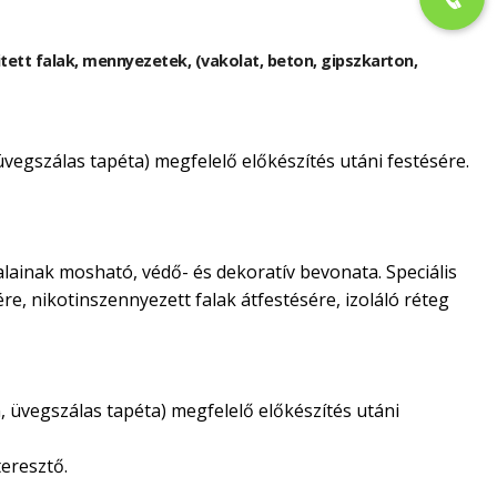
kitett falak, mennyezetek, (vakolat, beton, gipszkarton,
 üvegszálas tapéta) megfelelő előkészítés utáni festésére.
alainak mosható, védő- és dekoratív bevonata. Speciális
ére, nikotinszennyezett falak átfestésére, izoláló réteg
n, üvegszálas tapéta) megfelelő előkészítés utáni
eresztő.