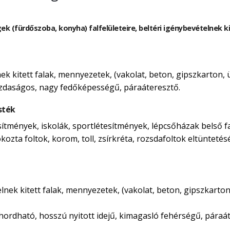
gek (fürdőszoba, konyha) falfelületeire, beltéri igénybevételnek 
lnek kitett falak, mennyezetek, (vakolat, beton, gipszkarton,
azdaságos, nagy fedőképességű, páraáteresztő.
sték
esítmények, iskolák, sportlétesítmények, lépcsőházak belső f
kozta foltok, korom, toll, zsírkréta, rozsdafoltok eltüntetés
telnek kitett falak, mennyezetek, (vakolat, beton, gipszkarto
ordható, hosszú nyitott idejű, kimagasló fehérségű, páraát