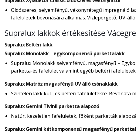
Supralux Xyladecor Classic oldószeres vékonylazúr
Oldószeres, selyemfényű, vékonyrétegű impregnáló lazú
fafelületek bevonására alkalmas. Vízlepergető, UV-álló f
Supralux lakkok értékesítése Vácegr
Supralux Beltéri lakk
Supralux Monolakk – egykomponensű parkettalakk
Supralux Monolakk selyemfényű, magasfényű – Egykomp
parketta-és fafelület valamint egyéb beltéri fafelülete
Supralux Matróz magasfényű UV álló csónaklakk
Színtelen lakk kül-, és beltéri fafelületekre. Bevonata 
Supralux Gemini Tivinil parketta alapozó
Natúr, kezeletlen fafelületek, főként parketták alapoz
Supralux Gemini kétkomponensű magasfényű parkettal