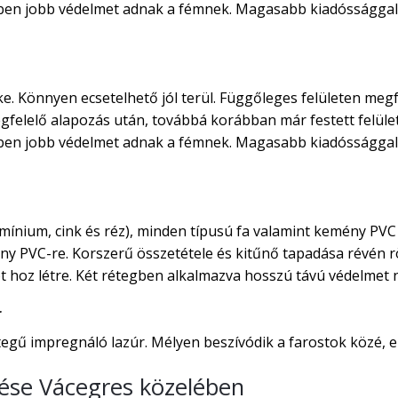
rben jobb védelmet adnak a fémnek. Magasabb kiadóssággal 
ke. Könnyen ecsetelhető jól terül. Függőleges felületen megf
egfelelő alapozás után, továbbá korábban már festett felület
rben jobb védelmet adnak a fémnek. Magasabb kiadóssággal 
ínium, cink és réz), minden típusú fa valamint kemény PVC 
ny PVC-re. Korszerű összetétele és kitűnő tapadása révén rö
 hoz létre. Két rétegben alkalmazva hosszú távú védelmet ny
r
gű impregnáló lazúr. Mélyen beszívódik a farostok közé, ezá
ítése Vácegres közelében