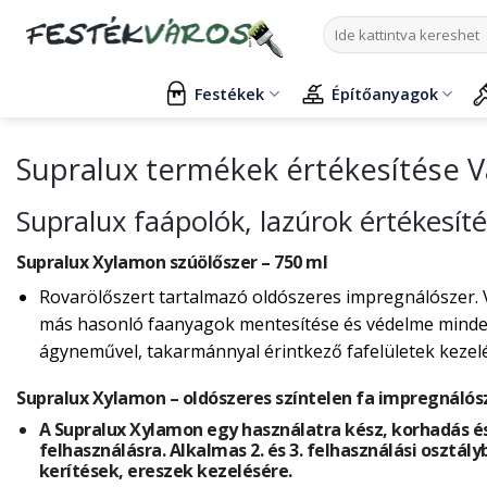
Skip
Keresés
to
a
content
következőre:
Festékek
Építőanyagok
Supralux termékek értékesítése 
Supralux faápolók, lazúrok értékesít
Supralux Xylamon szúölőszer – 750 ml
Rovarölőszert tartalmazó oldószeres impregnálószer. 
más hasonló faanyagok mentesítése és védelme mindenf
ágyneművel, takarmánnyal érintkező fafelületek kezelés
Supralux Xylamon – oldószeres színtelen fa impregnálós
A Supralux Xylamon egy használatra kész, korhadás és
felhasználásra. Alkalmas 2. és 3. felhasználási osztály
kerítések, ereszek kezelésére.