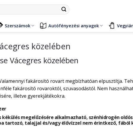
Szerszámok
Autófényezési anyagok
Vegyiá
Vácegres közelében
ése Vácegres közelében
Valamennyi fakárosító rovart megbízhatóan elpusztítja. Te
éle fakárosító rovaroktól, szuvasodástól. Nem használható
ére, illetve gyerekjátékokra.
zer
 kékülés megelőzésére alkalmazható, szénhidrogén oldósze
ba tartozó, talajjal és/vagy élővízzel nem érintkező, fából 