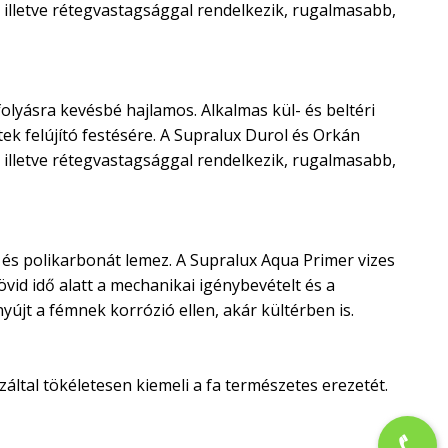
illetve rétegvastagsággal rendelkezik, rugalmasabb,
olyásra kevésbé hajlamos. Alkalmas kül- és beltéri
ek felújító festésére. A Supralux Durol és Orkán
illetve rétegvastagsággal rendelkezik, rugalmasabb,
és polikarbonát lemez. A Supralux Aqua Primer vizes
vid idő alatt a mechanikai igénybevételt és a
újt a fémnek korrózió ellen, akár kültérben is.
ltal tökéletesen kiemeli a fa természetes erezetét.