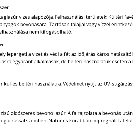
szer
taglazúr vizes alapozója. Felhasználási területek: Kültéri 
anyagok bevonására. Tartósan talajjal vagy vízzel érintkező 
felhasználása nem kifogásolható.
er
 lepergeti a vizet és védi a fát az időjárás káros hatásaitól
nálásra egyaránt alkalmasak, de beltéri használatuk esetén a ka
kül-és beltéri használatra. Védelmet nyújt az UV-sugárzássá
isú oldószeres bevonó lazúr. A fa rajzolata a bevonás után i
-sugárzással szemben. Natúr és korábban impregnált fafelü