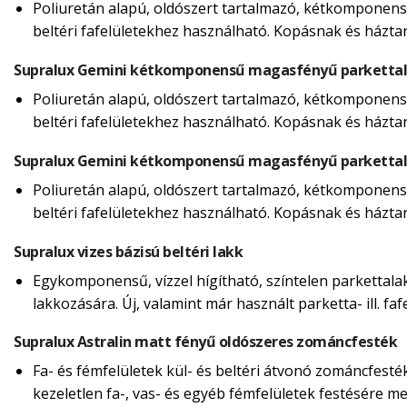
Poliuretán alapú, oldószert tartalmazó, kétkomponensű
beltéri fafelületekhez használható. Kopásnak és házta
Supralux Gemini kétkomponensű magasfényű parketta
Poliuretán alapú, oldószert tartalmazó, kétkomponensű
beltéri fafelületekhez használható. Kopásnak és házta
Supralux Gemini kétkomponensű magasfényű parketta
Poliuretán alapú, oldószert tartalmazó, kétkomponensű
beltéri fafelületekhez használható. Kopásnak és házta
Supralux vizes bázisú beltéri lakk
Egykomponensű, vízzel hígítható, színtelen parkettalakk
lakkozására. Új, valamint már használt parketta- ill. f
Supralux Astralin matt fényű oldószeres zománcfesték
Fa- és fémfelületek kül- és beltéri átvonó zománcfesté
kezeletlen fa-, vas- és egyéb fémfelületek festésére m