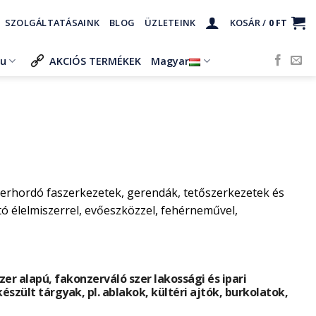
SZOLGÁLTATÁSAINK
BLOG
ÜZLETEINK
KOSÁR /
0
FT
ru
AKCIÓS TERMÉKEK
Magyar
herhordó faszerkezetek, gerendák, tetőszerkezetek és
 élelmiszerrel, evőeszközzel, fehérneművel,
r alapú, fakonzerváló szer lakossági és ipari
készült tárgyak, pl. ablakok, kültéri ajtók, burkolatok,