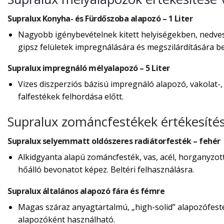
Supralux Konyha- és Fürdőszoba alapozó – 1 Liter
Nagyobb igénybevételnek kitett helyiségekben, nedves,
gipsz felületek impregnálására és megszilárdítására bel
Supralux impregnáló mélyalapozó – 5 Liter
Vizes diszperziós bázisú impregnáló alapozó, vakolat-,
falfestékek felhordása előtt.
Supralux zománcfestékek értékesíté
Supralux selyemmatt oldószeres radiátorfesték – fehér
Alkidgyanta alapú zománcfesték, vas, acél, horganyzot
hőálló bevonatot képez. Beltéri felhasználásra.
Supralux általános alapozó fára és fémre
Magas száraz anyagtartalmú, „high-solid” alapozófes
alapozóként használható.