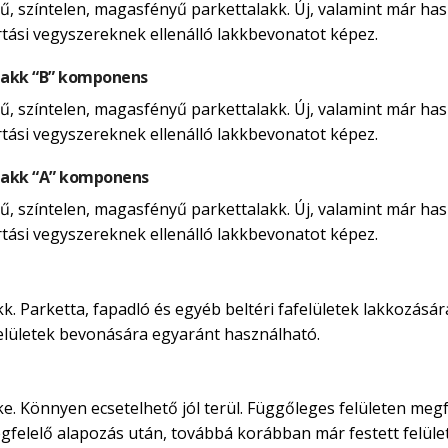
, színtelen, magasfényű parkettalakk. Új, valamint már hasz
rtási vegyszereknek ellenálló lakkbevonatot képez.
lakk “B” komponens
, színtelen, magasfényű parkettalakk. Új, valamint már hasz
rtási vegyszereknek ellenálló lakkbevonatot képez.
lakk “A” komponens
, színtelen, magasfényű parkettalakk. Új, valamint már hasz
rtási vegyszereknek ellenálló lakkbevonatot képez.
. Parketta, fapadló és egyéb beltéri fafelületek lakkozására
afelületek bevonására egyaránt használható.
ke. Könnyen ecsetelhető jól terül. Függőleges felületen megf
egfelelő alapozás után, továbbá korábban már festett felület