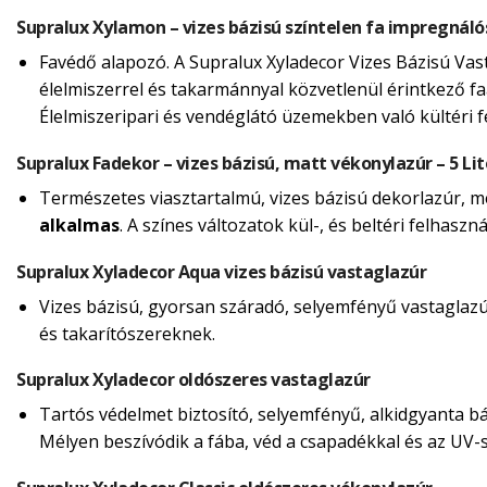
Supralux Xylamon – vizes bázisú színtelen fa impregnáló
Favédő alapozó. A Supralux Xyladecor Vizes Bázisú Vas
élelmiszerrel és takarmánnyal közvetlenül érintkező fa
Élelmiszeripari és vendéglátó üzemekben való kültéri 
Supralux Fadekor – vizes bázisú, matt vékonylazúr – 5 Lit
Természetes viasztartalmú, vizes bázisú dekorlazúr, mely
alkalmas
. A színes változatok kül-, és beltéri felhasz
Supralux Xyladecor Aqua vizes bázisú vastaglazúr
Vizes bázisú, gyorsan száradó, selyemfényű vastaglazúr 
és takarítószereknek.
Supralux Xyladecor oldószeres vastaglazúr
Tartós védelmet biztosító, selyemfényű, alkidgyanta báz
Mélyen beszívódik a fába, véd a csapadékkal és az UV