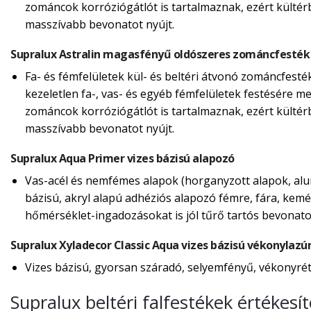
zománcok korróziógátlót is tartalmaznak, ezért külté
masszívabb bevonatot nyújt.
Supralux Astralin magasfényű oldószeres zománcfesték
Fa- és fémfelületek kül- és beltéri átvonó zománcfesté
kezeletlen fa-, vas- és egyéb fémfelületek festésére m
zománcok korróziógátlót is tartalmaznak, ezért külté
masszívabb bevonatot nyújt.
Supralux Aqua Primer vizes bázisú alapozó
Vas-acél és nemfémes alapok (horganyzott alapok, alum
bázisú, akryl alapú adhéziós alapozó fémre, fára, kemé
hőmérséklet-ingadozásokat is jól tűrő tartós bevonatot
Supralux Xyladecor Classic Aqua vizes bázisú vékonylazú
Vizes bázisú, gyorsan száradó, selyemfényű, vékonyréte
Supralux beltéri falfestékek értékes