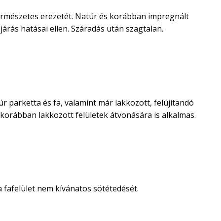
természetes erezetét. Natúr és korábban impregnált
járás hatásai ellen. Száradás után szagtalan.
arketta és fa, valamint már lakkozott, felújítandó
s korábban lakkozott felületek átvonására is alkalmas.
 fafelület nem kívánatos sötétedését.