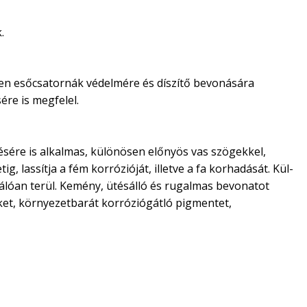
.
ösen esőcsatornák védelmére és díszítő bevonására
ére is megfelel.
stésére is alkalmas, különösen előnyös vas szögekkel,
g, lassítja a fém korrózióját, illetve a fa korhadását. Kül-
válóan terül. Kemény, ütésálló és rugalmas bevonatot
teket, környezetbarát korróziógátló pigmentet,