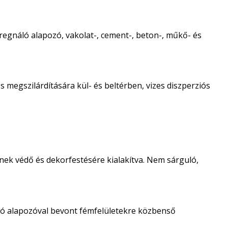
regnáló alapozó, vakolat-, cement-, beton-, műkő- és
 megszilárdítására kül- és beltérben, vizes diszperziós
nek védő és dekorfestésére kialakítva. Nem sárguló,
ló alapozóval bevont fémfelületekre közbenső