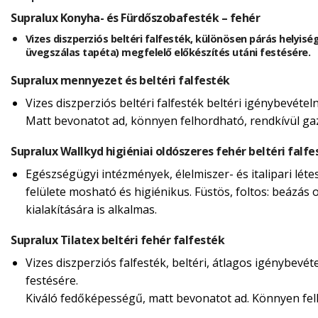
Supralux Konyha- és Fürdőszobafesték – fehér
Vizes diszperziós beltéri falfesték, különösen párás helyisé
üvegszálas tapéta) megfelelő előkészítés utáni festésére.
Supralux mennyezet és beltéri falfesték
Vizes diszperziós beltéri falfesték beltéri igénybevéte
Matt bevonatot ad, könnyen felhordható, rendkívül g
Supralux Wallkyd higiéniai oldószeres fehér beltéri falfe
Egészségügyi intézmények, élelmiszer- és italipari lét
felülete mosható és higiénikus. Füstös, foltos: beázás o
kialakítására is alkalmas.
Supralux Tilatex beltéri fehér falfesték
Vizes diszperziós falfesték, beltéri, átlagos igénybevé
festésére.
Kiváló fedőképességű, matt bevonatot ad. Könnyen felh