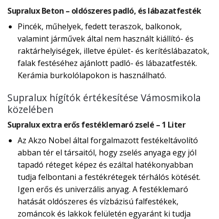
Supralux Beton – oldószeres padló, és lábazatfesték
Pincék, műhelyek, fedett teraszok, balkonok,
valamint járművek által nem használt kiállító- és
raktárhelyiségek, illetve épület- és kerítéslábazatok,
falak festéséhez ajánlott padló- és lábazatfesték.
Kerámia burkolólapokon is használható.
Supralux hígítók értékesítése Vámosmikola
közelében
Supralux extra erős festéklemaró zselé – 1 Liter
Az Akzo Nobel által forgalmazott festékeltávolító
abban tér el társaitól, hogy zselés anyaga egy jól
tapadó réteget képez és ezáltal hatékonyabban
tudja felbontani a festékrétegek térhálós kötését.
Igen erős és univerzális anyag. A festéklemaró
hatását oldószeres és vízbázisú falfestékek,
zománcok és lakkok felületén egyaránt ki tudja