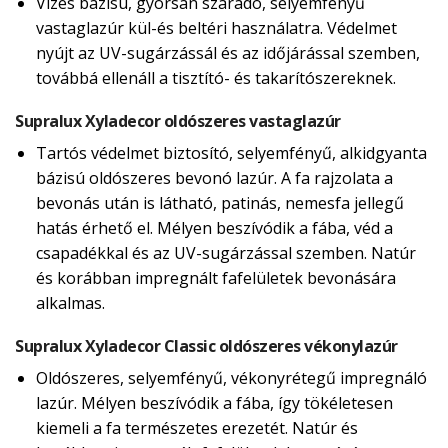
Vizes bázisú, gyorsan száradó, selyemfényű
vastaglazúr kül-és beltéri használatra. Védelmet
nyújt az UV-sugárzássál és az időjárással szemben,
továbbá ellenáll a tisztító- és takarítószereknek.
Supralux Xyladecor oldószeres vastaglazúr
Tartós védelmet biztosító, selyemfényű, alkidgyanta
bázisú oldószeres bevonó lazúr. A fa rajzolata a
bevonás után is látható, patinás, nemesfa jellegű
hatás érhető el. Mélyen beszívódik a fába, véd a
csapadékkal és az UV-sugárzással szemben. Natúr
és korábban impregnált fafelületek bevonására
alkalmas.
Supralux Xyladecor Classic oldószeres vékonylazúr
Oldószeres, selyemfényű, vékonyrétegű impregnáló
lazúr. Mélyen beszívódik a fába, így tökéletesen
kiemeli a fa természetes erezetét. Natúr és