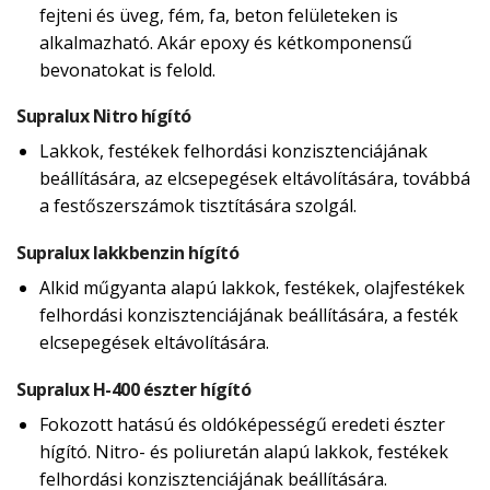
fejteni és üveg, fém, fa, beton felületeken is
alkalmazható. Akár epoxy és kétkomponensű
bevonatokat is felold.
Supralux Nitro hígító
Lakkok, festékek felhordási konzisztenciájának
beállítására, az elcsepegések eltávolítására, továbbá
a festőszerszámok tisztítására szolgál.
Supralux lakkbenzin hígító
Alkid műgyanta alapú lakkok, festékek, olajfestékek
felhordási konzisztenciájának beállítására, a festék
elcsepegések eltávolítására.
Supralux H-400 észter hígító
Fokozott hatású és oldóképességű eredeti észter
hígító. Nitro- és poliuretán alapú lakkok, festékek
felhordási konzisztenciájának beállítására.