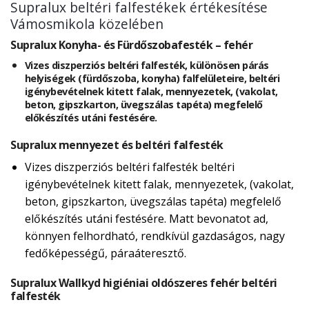
Supralux beltéri falfestékek értékesítése
Vámosmikola közelében
Supralux Konyha- és Fürdőszobafesték – fehér
Vizes diszperziós beltéri falfesték, különösen párás
helyiségek (fürdőszoba, konyha) falfelületeire, beltéri
igénybevételnek kitett falak, mennyezetek, (vakolat,
beton, gipszkarton, üvegszálas tapéta) megfelelő
előkészítés utáni festésére.
Supralux mennyezet és beltéri falfesték
Vizes diszperziós beltéri falfesték beltéri
igénybevételnek kitett falak, mennyezetek, (vakolat,
beton, gipszkarton, üvegszálas tapéta) megfelelő
előkészítés utáni festésére. Matt bevonatot ad,
könnyen felhordható, rendkívül gazdaságos, nagy
fedőképességű, páraáteresztő.
Supralux Wallkyd higiéniai oldószeres fehér beltéri
falfesték