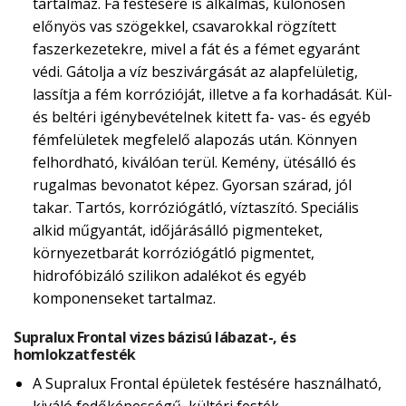
tartalmaz. Fa festésére is alkalmas, különösen
előnyös vas szögekkel, csavarokkal rögzített
faszerkezetekre, mivel a fát és a fémet egyaránt
védi. Gátolja a víz beszivárgását az alapfelületig,
lassítja a fém korrózióját, illetve a fa korhadását. Kül-
és beltéri igénybevételnek kitett fa- vas- és egyéb
fémfelületek megfelelő alapozás után. Könnyen
felhordható, kiválóan terül. Kemény, ütésálló és
rugalmas bevonatot képez. Gyorsan szárad, jól
takar. Tartós, korróziógátló, víztaszító. Speciális
alkid műgyantát, időjárásálló pigmenteket,
környezetbarát korróziógátló pigmentet,
hidrofóbizáló szilikon adalékot és egyéb
komponenseket tartalmaz.
Supralux Frontal vizes bázisú lábazat-, és
homlokzatfesték
A Supralux Frontal épületek festésére használható,