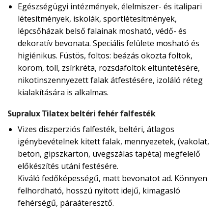
Egészségügyi intézmények, élelmiszer- és italipari
létesítmények, iskolák, sportlétesítmények,
lépcsőházak belső falainak mosható, védő- és
dekoratív bevonata. Speciális felülete mosható és
higiénikus. Füstös, foltos: beázás okozta foltok,
korom, toll, zsírkréta, rozsdafoltok eltüntetésére,
nikotinszennyezett falak átfestésére, izoláló réteg
kialakítására is alkalmas.
Supralux Tilatex beltéri fehér falfesték
Vizes diszperziós falfesték, beltéri, átlagos
igénybevételnek kitett falak, mennyezetek, (vakolat,
beton, gipszkarton, üvegszálas tapéta) megfelelő
előkészítés utáni festésére.
Kiváló fedőképességű, matt bevonatot ad. Könnyen
felhordható, hosszú nyitott idejű, kimagasló
fehérségű, páraáteresztő.