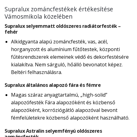
Supralux zománcfestékek értékesítése
Vámosmikola közelében
Supralux selyemmatt oldószeres radiátorfesték –
fehér
Alkidgyanta alapú zománcfesték, vas, acél,
horganyzott és alumínium fűtőtestek, központi
fűtésrendszerek elemeinek védő és dekorfestésére
kialakítva. Nem sárguló, hőálló bevonatot képez.
Beltéri felhasználásra.
Supralux általános alapozó fára és fémre
Magas száraz anyagtartalmú, „high-solid”
alapozófesték Fára alapozóként és közbenső
alapozóként, korróziógátló alapozóval bevont
fémfelületekre közbenső alapozóként használható.
Supralux Astralin selyemfényú oldószeres
zománcfesték