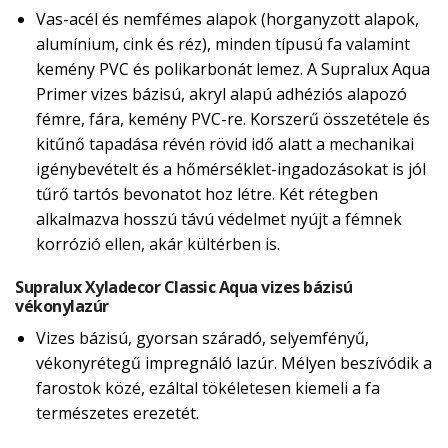
Vas-acél és nemfémes alapok (horganyzott alapok,
alumínium, cink és réz), minden típusú fa valamint
kemény PVC és polikarbonát lemez. A Supralux Aqua
Primer vizes bázisú, akryl alapú adhéziós alapozó
fémre, fára, kemény PVC-re. Korszerű összetétele és
kitűnő tapadása révén rövid idő alatt a mechanikai
igénybevételt és a hőmérséklet-ingadozásokat is jól
tűrő tartós bevonatot hoz létre. Két rétegben
alkalmazva hosszú távú védelmet nyújt a fémnek
korrózió ellen, akár kültérben is.
Supralux Xyladecor Classic Aqua vizes bázisú
vékonylazúr
Vizes bázisú, gyorsan száradó, selyemfényű,
vékonyrétegű impregnáló lazúr. Mélyen beszívódik a
farostok közé, ezáltal tökéletesen kiemeli a fa
természetes erezetét.