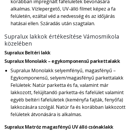
korábban impregnált fafelületek bevonására
alkalmas. Vízlepergető, UV-álló filmet képez a fa
felületén, ezáltal véd a nedvesség és az időjárás
hatásai ellen. Száradás után szagtalan.
Supralux lakkok értékesítése Vámosmikola
közelében
Supralux Beltéri lakk
Supralux Monolakk – egykomponensű parkettalakk
Supralux Monolakk selyemfényű, magasfényű –
Egykomponensű, selyem/magasfényű parkettalakk
Felületek: Natúr parketta és fa, valamint már
lakkozott, felújítandó parketta-és fafelület valamint
egyéb beltéri fafelületek (keményfa fajták, fenyőfa)
lakkozására szolgál. Natúr fa és korábban lakkozott
felületek átvonására is alkalmas.
Supralux Matróz magasfényű UV álló csónaklakk