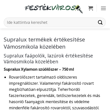
Skip
to
content
Keresés
a
következőre:
Supralux termékek értékesítése
Vámosmikola közelében
Supralux faápolók, lazúrok értékesítése
Vámosmikola közelében
Supralux Xylamon szúölőszer – 750 ml
Rovarölőszert tartalmazó oldószeres
impregnálószer. Valamennyi fakárosító rovart
megbízhatóan elpusztítja. Teherhordó
faszerkezetek, gerendák, tetőszerkezetek és más
hasonló faanyagok mentesítése és védelme
mindenféle fakárosító rovaroktól, szuvasodástól.