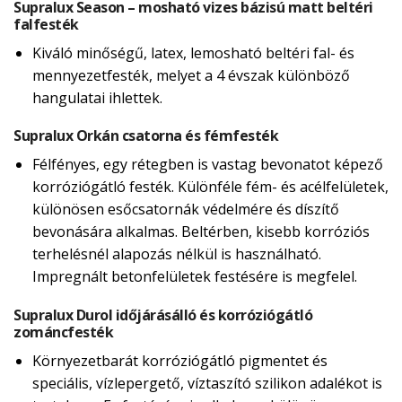
Supralux Season – mosható vizes bázisú matt beltéri
falfesték
Kiváló minőségű, latex, lemosható beltéri fal- és
mennyezetfesték, melyet a 4 évszak különböző
hangulatai ihlettek.
Supralux Orkán csatorna és fémfesték
Félfényes, egy rétegben is vastag bevonatot képező
korróziógátló festék. Különféle fém- és acélfelületek,
különösen esőcsatornák védelmére és díszítő
bevonására alkalmas. Beltérben, kisebb korróziós
terhelésnél alapozás nélkül is használható.
Impregnált betonfelületek festésére is megfelel.
Supralux Durol időjárásálló és korróziógátló
zománcfesték
Környezetbarát korróziógátló pigmentet és
speciális, vízlepergető, víztaszító szilikon adalékot is