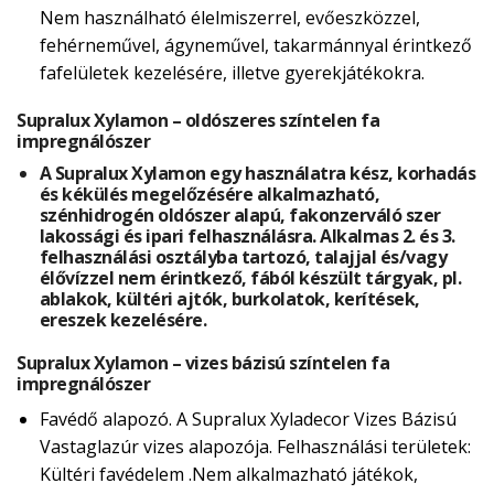
Nem használható élelmiszerrel, evőeszközzel,
fehérneművel, ágyneművel, takarmánnyal érintkező
fafelületek kezelésére, illetve gyerekjátékokra.
Supralux Xylamon – oldószeres színtelen fa
impregnálószer
A Supralux Xylamon egy használatra kész, korhadás
és kékülés megelőzésére alkalmazható,
szénhidrogén oldószer alapú, fakonzerváló szer
lakossági és ipari felhasználásra. Alkalmas 2. és 3.
felhasználási osztályba tartozó, talajjal és/vagy
élővízzel nem érintkező, fából készült tárgyak, pl.
ablakok, kültéri ajtók, burkolatok, kerítések,
ereszek kezelésére.
Supralux Xylamon – vizes bázisú színtelen fa
impregnálószer
Favédő alapozó. A Supralux Xyladecor Vizes Bázisú
Vastaglazúr vizes alapozója. Felhasználási területek:
Kültéri favédelem .Nem alkalmazható játékok,