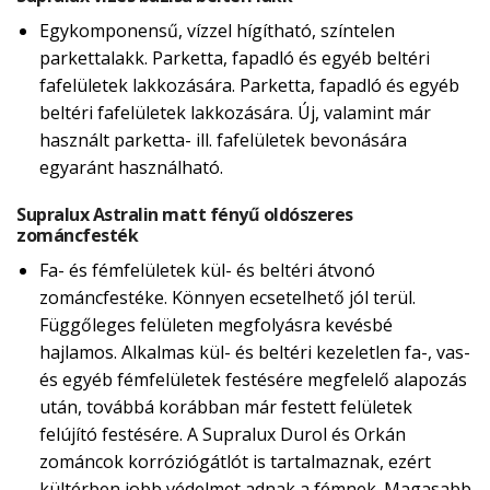
Egykomponensű, vízzel hígítható, színtelen
parkettalakk. Parketta, fapadló és egyéb beltéri
fafelületek lakkozására. Parketta, fapadló és egyéb
beltéri fafelületek lakkozására. Új, valamint már
használt parketta- ill. fafelületek bevonására
egyaránt használható.
Supralux Astralin matt fényű oldószeres
zománcfesték
Fa- és fémfelületek kül- és beltéri átvonó
zománcfestéke. Könnyen ecsetelhető jól terül.
Függőleges felületen megfolyásra kevésbé
hajlamos. Alkalmas kül- és beltéri kezeletlen fa-, vas-
és egyéb fémfelületek festésére megfelelő alapozás
után, továbbá korábban már festett felületek
felújító festésére. A Supralux Durol és Orkán
zománcok korróziógátlót is tartalmaznak, ezért
kültérben jobb védelmet adnak a fémnek. Magasabb