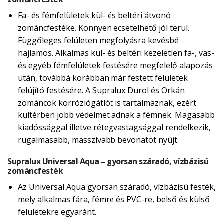
Fa- és fémfelületek kül- és beltéri átvonó
zománcfestéke. Könnyen ecsetelhető jól terül.
Függőleges felületen megfolyásra kevésbé
hajlamos. Alkalmas kül- és beltéri kezeletlen fa-, vas-
és egyéb fémfelületek festésére megfelelő alapozás
után, továbbá korábban már festett felületek
felújító festésére. A Supralux Durol és Orkán
zománcok korróziógátlót is tartalmaznak, ezért
kültérben jobb védelmet adnak a fémnek. Magasabb
kiadóssággal illetve rétegvastagsággal rendelkezik,
rugalmasabb, masszívabb bevonatot nyújt.
Supralux Universal Aqua – gyorsan száradó, vízbázisú
zománcfesték
Az Universal Aqua gyorsan száradó, vízbázisú festék,
mely alkalmas fára, fémre és PVC-re, belső és külső
felületekre egyaránt.