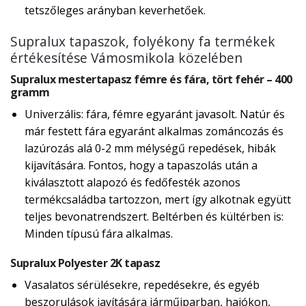
tetszőleges arányban keverhetőek.
Supralux tapaszok, folyékony fa termékek
értékesítése Vámosmikola közelében
Supralux mestertapasz fémre és fára, tört fehér – 400
gramm
Univerzális: fára, fémre egyaránt javasolt. Natúr és
már festett fára egyaránt alkalmas zománcozás és
lazúrozás alá 0-2 mm mélységű repedések, hibák
kijavítására. Fontos, hogy a tapaszolás után a
kiválasztott alapozó és fedőfesték azonos
termékcsaládba tartozzon, mert így alkotnak együtt
teljes bevonatrendszert. Beltérben és kültérben is:
Minden típusú fára alkalmas.
Supralux Polyester 2K tapasz
Vasalatos sérülésekre, repedésekre, és egyéb
beszorulások javítására járműiparban, hajókon,