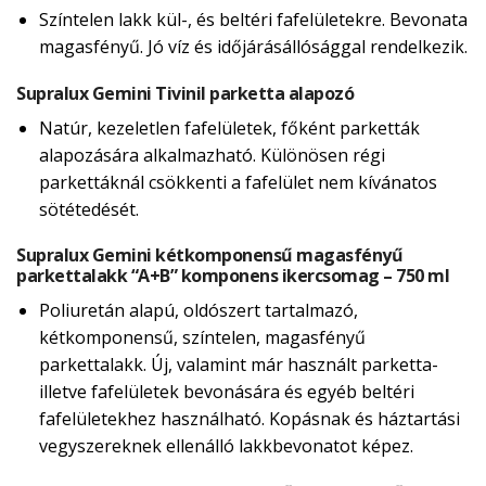
Színtelen lakk kül-, és beltéri fafelületekre. Bevonata
magasfényű. Jó víz és időjárásállósággal rendelkezik.
Supralux Gemini Tivinil parketta alapozó
Natúr, kezeletlen fafelületek, főként parketták
alapozására alkalmazható. Különösen régi
parkettáknál csökkenti a fafelület nem kívánatos
sötétedését.
Supralux Gemini kétkomponensű magasfényű
parkettalakk “A+B” komponens ikercsomag – 750 ml
Poliuretán alapú, oldószert tartalmazó,
kétkomponensű, színtelen, magasfényű
parkettalakk. Új, valamint már használt parketta-
illetve fafelületek bevonására és egyéb beltéri
fafelületekhez használható. Kopásnak és háztartási
vegyszereknek ellenálló lakkbevonatot képez.