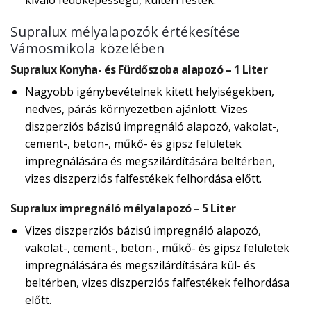
kiváló fedőképességű, kültéri festék.
Supralux mélyalapozók értékesítése
Vámosmikola közelében
Supralux Konyha- és Fürdőszoba alapozó – 1 Liter
Nagyobb igénybevételnek kitett helyiségekben,
nedves, párás környezetben ajánlott. Vizes
diszperziós bázisú impregnáló alapozó, vakolat-,
cement-, beton-, műkő- és gipsz felületek
impregnálására és megszilárdítására beltérben,
vizes diszperziós falfestékek felhordása előtt.
Supralux impregnáló mélyalapozó – 5 Liter
Vizes diszperziós bázisú impregnáló alapozó,
vakolat-, cement-, beton-, műkő- és gipsz felületek
impregnálására és megszilárdítására kül- és
beltérben, vizes diszperziós falfestékek felhordása
előtt.