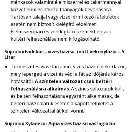
méhkasok valamint élelmiszerrel és takarmánnyal
közvetlenül érintkező faanyagok bevonására.
Tartósan talajjal vagy vízzel érintkező fafelületek
esetén nem biztosít kielégítő védelmet.
Élelmiszeripari és vendéglátó üzemekben való
kültéri felhasználása nem kifogásolható.
Supralux Fadekor – vizes bázisú, matt vékonylazúr – 5
Liter
Természetes viasztartalmú, vizes bázisú dekorlazúr,
mely lepergeti a vizet és védi a fát az időjárás káros
hatásaitól.
A színtelen változat csak beltéri
felhasználásra alkalmas
. A színes változatok kül-,
és beltéri felhasználásra egyaránt alkalmasak, de
beltéri használatuk esetén a kapott felületet a
színtelen változattal át kell vonni.
Supralux Xyladecor Aqua vizes bázisú vastaglazúr