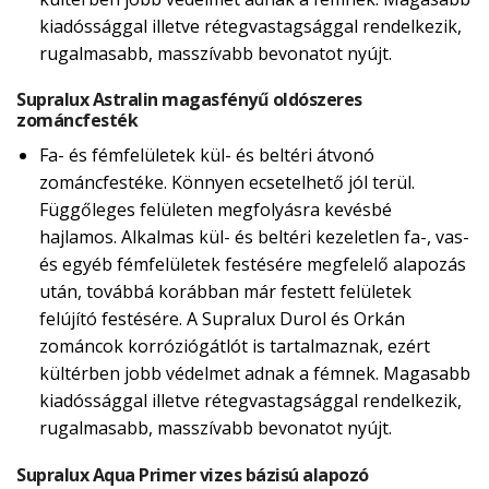
kiadóssággal illetve rétegvastagsággal rendelkezik,
rugalmasabb, masszívabb bevonatot nyújt.
Supralux Astralin magasfényű oldószeres
zománcfesték
Fa- és fémfelületek kül- és beltéri átvonó
zománcfestéke. Könnyen ecsetelhető jól terül.
Függőleges felületen megfolyásra kevésbé
hajlamos. Alkalmas kül- és beltéri kezeletlen fa-, vas-
és egyéb fémfelületek festésére megfelelő alapozás
után, továbbá korábban már festett felületek
felújító festésére. A Supralux Durol és Orkán
zománcok korróziógátlót is tartalmaznak, ezért
kültérben jobb védelmet adnak a fémnek. Magasabb
kiadóssággal illetve rétegvastagsággal rendelkezik,
rugalmasabb, masszívabb bevonatot nyújt.
Supralux Aqua Primer vizes bázisú alapozó