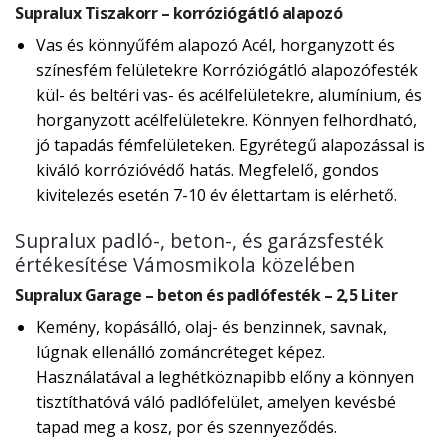
Supralux Tiszakorr – korróziógátló alapozó
Vas és könnyűfém alapozó Acél, horganyzott és
színesfém felületekre Korróziógátló alapozófesték
kül- és beltéri vas- és acélfelületekre, alumínium, és
horganyzott acélfelületekre. Könnyen felhordható,
jó tapadás fémfelületeken. Egyrétegű alapozással is
kiváló korrózióvédő hatás. Megfelelő, gondos
kivitelezés esetén 7-10 év élettartam is elérhető.
Supralux padló-, beton-, és garázsfesték
értékesítése Vámosmikola közelében
Supralux Garage – beton és padlófesték – 2,5 Liter
Kemény, kopásálló, olaj- és benzinnek, savnak,
lúgnak ellenálló zománcréteget képez.
Használatával a leghétköznapibb előny a könnyen
tisztíthatóvá váló padlófelület, amelyen kevésbé
tapad meg a kosz, por és szennyeződés.