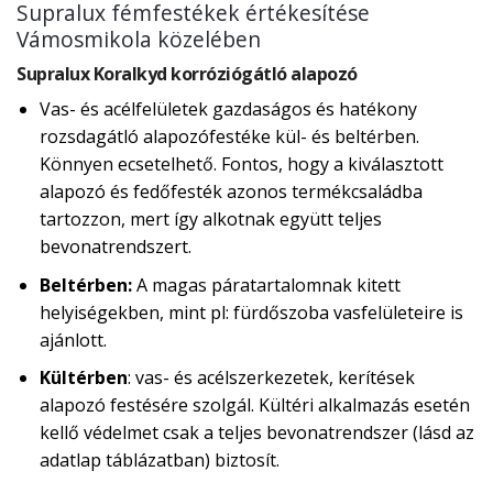
Supralux fémfestékek értékesítése
Vámosmikola közelében
Supralux Koralkyd korróziógátló alapozó
Vas- és acélfelületek gazdaságos és hatékony
rozsdagátló alapozófestéke kül- és beltérben.
Könnyen ecsetelhető. Fontos, hogy a kiválasztott
alapozó és fedőfesték azonos termékcsaládba
tartozzon, mert így alkotnak együtt teljes
bevonatrendszert.
Beltérben:
A magas páratartalomnak kitett
helyiségekben, mint pl: fürdőszoba vasfelületeire is
ajánlott.
Kültérben
: vas- és acélszerkezetek, kerítések
alapozó festésére szolgál. Kültéri alkalmazás esetén
kellő védelmet csak a teljes bevonatrendszer (lásd az
adatlap táblázatban) biztosít.