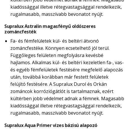
kiadóssággal illetve rétegvastagsággal rendelkezik,
rugalmasabb, masszívabb bevonatot nyújt.
Supralux Astralin magasfényű oldószeres
zománcfesték
Fa- és fémfelületek kül- és beltéri átvonó
zománcfestéke. Könnyen ecsetelhető jól terül.
Függőleges felületen megfolyásra kevésbé
hajlamos. Alkalmas kül- és beltéri kezeletlen fa-, vas-
és egyéb fémfelületek festésére megfelelő alapozás
után, továbbá korábban már festett felületek
felújító festésére. A Supralux Durol és Orkán
zománcok korróziógátlót is tartalmaznak, ezért
kültérben jobb védelmet adnak a fémnek. Magasabb
kiadóssággal illetve rétegvastagsággal rendelkezik,
rugalmasabb, masszívabb bevonatot nyújt.
Supralux Aqua Primer vizes bázisú alapozó