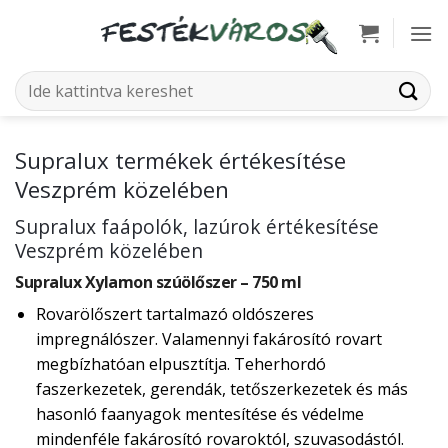
Skip
to
content
Keresés
a
következőre:
Supralux termékek értékesítése
Veszprém közelében
Supralux faápolók, lazúrok értékesítése
Veszprém közelében
Supralux Xylamon szúölőszer – 750 ml
Rovarölőszert tartalmazó oldószeres
impregnálószer. Valamennyi fakárosító rovart
megbízhatóan elpusztítja. Teherhordó
faszerkezetek, gerendák, tetőszerkezetek és más
hasonló faanyagok mentesítése és védelme
mindenféle fakárosító rovaroktól, szuvasodástól.