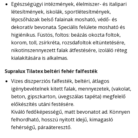
Egészségügyi intézmények, élelmiszer- és italipari
létesítmények, iskolák, sportlétesítmények,
lépcsőházak belső falainak mosható, védő- és
dekoratív bevonata. Speciális felülete mosható és
higiénikus. Füstös, foltos: beázás okozta foltok,
korom, toll, zsírkréta, rozsdafoltok eltüntetésére,
nikotinszennyezett falak átfestésére, izoláló réteg
kialakítására is alkalmas.
Supralux Tilatex beltéri fehér falfesték
Vizes diszperziós falfesték, beltéri, átlagos
igénybevételnek kitett falak, mennyezetek, (vakolat,
beton, gipszkarton, üvegszálas tapéta) megfelelő
előkészítés utáni festésére.
Kiváló fedőképességű, matt bevonatot ad. Könnyen
felhordható, hosszú nyitott idejű, kimagasló
fehérségű, páraáteresztő.