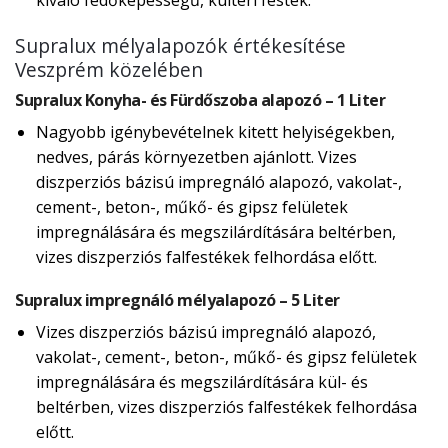
kiváló fedőképességű, kültéri festék.
Supralux mélyalapozók értékesítése
Veszprém közelében
Supralux Konyha- és Fürdőszoba alapozó – 1 Liter
Nagyobb igénybevételnek kitett helyiségekben,
nedves, párás környezetben ajánlott. Vizes
diszperziós bázisú impregnáló alapozó, vakolat-,
cement-, beton-, műkő- és gipsz felületek
impregnálására és megszilárdítására beltérben,
vizes diszperziós falfestékek felhordása előtt.
Supralux impregnáló mélyalapozó – 5 Liter
Vizes diszperziós bázisú impregnáló alapozó,
vakolat-, cement-, beton-, műkő- és gipsz felületek
impregnálására és megszilárdítására kül- és
beltérben, vizes diszperziós falfestékek felhordása
előtt.