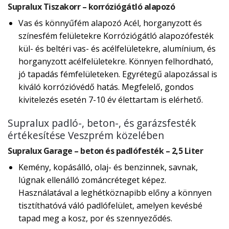
Supralux Tiszakorr – korróziógátló alapozó
Vas és könnyűfém alapozó Acél, horganyzott és
színesfém felületekre Korróziógátló alapozófesték
kül- és beltéri vas- és acélfelületekre, alumínium, és
horganyzott acélfelületekre. Könnyen felhordható,
jó tapadás fémfelületeken. Egyrétegű alapozással is
kiváló korrózióvédő hatás. Megfelelő, gondos
kivitelezés esetén 7-10 év élettartam is elérhető.
Supralux padló-, beton-, és garázsfesték
értékesítése Veszprém közelében
Supralux Garage – beton és padlófesték – 2,5 Liter
Kemény, kopásálló, olaj- és benzinnek, savnak,
lúgnak ellenálló zománcréteget képez.
Használatával a leghétköznapibb előny a könnyen
tisztíthatóvá váló padlófelület, amelyen kevésbé
tapad meg a kosz, por és szennyeződés.