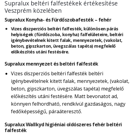
Supralux beltéri falfestékek értékesítése
Veszprém közelében
Supralux Konyha- és Fürdőszobafesték – fehér
Vizes diszperziós beltéri falfesték, különösen párás
helyiségek (fürdőszoba, konyha) falfelületeire, beltéri
igénybevételnek kitett falak, mennyezetek, (vakolat,
beton, gipszkarton, üvegszálas tapéta) megfelelő
előkészítés utáni festésére.
Supralux mennyezet és beltéri falfesték
Vizes diszperziós beltéri falfesték beltéri
igénybevételnek kitett falak, mennyezetek, (vakolat,
beton, gipszkarton, üvegszálas tapéta) megfelelő
előkészítés utáni festésére. Matt bevonatot ad,
könnyen felhordható, rendkívül gazdaságos, nagy
fedőképességű, páraáteresztő.
Supralux Wallkyd higiéniai oldószeres fehér beltéri
falfesték