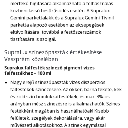
mértékű hígítására alkalmazható a felhasználás
közbeni lassú besűrűsödés esetén. A Supralux
Gemini parkettalakk és a Supralux Gemini Tivinil
parketta alapozó esetében az elcsepegések
eltávolítására, továbbá a festőszerszámok
tisztítására is szolgál.
Supralux színezőpaszták értékesítése
Veszprém közelében
Supralux falfesték színező pigment vizes
falfestékhez – 100 ml
Nagy erejű színezőpaszták vizes diszperziós
falfestékek színezésére. Az okker, barna fekete, kék
és zöld szín homlokzatfestékek, és max. 3%-os
arányban mész színezésre is alkalmazhatók. Színes
festékként magában is használhatóak! Kisebb
felületek, szegélyek dekorálására, vagy akár
művészeti alkotásokhoz. A színek egymással