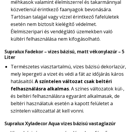
méhkasok valamint élelmiszerrel és takarmánnyal
közvetlenül érintkező faanyagok bevonására.
Tartósan talajjal vagy vízzel érintkező fafelületek
esetén nem biztosít kielégítő védelmet.
Élelmiszeripari és vendéglátó üzemekben való
kültéri felhasználása nem kifogásolható.
Supralux Fadekor – vizes bázisú, matt vékonylazúr – 5
Liter
Természetes viasztartalmú, vizes bázisú dekorlazúr,
mely lepergeti a vizet és védi a fát az időjárás káros
hatásaitól.
A színtelen változat csak beltéri
felhasználásra alkalmas
. A színes változatok kül-,
és beltéri felhasználásra egyaránt alkalmasak, de
beltéri használatuk esetén a kapott felületet a
színtelen változattal át kell vonni.
Supralux Xyladecor Aqua vizes bázisú vastaglazúr