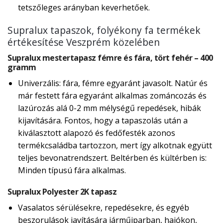
tetszőleges arányban keverhetőek.
Supralux tapaszok, folyékony fa termékek
értékesítése Veszprém közelében
Supralux mestertapasz fémre és fára, tört fehér – 400
gramm
Univerzális: fára, fémre egyaránt javasolt. Natúr és
már festett fára egyaránt alkalmas zománcozás és
lazúrozás alá 0-2 mm mélységű repedések, hibák
kijavítására. Fontos, hogy a tapaszolás után a
kiválasztott alapozó és fedőfesték azonos
termékcsaládba tartozzon, mert így alkotnak együtt
teljes bevonatrendszert. Beltérben és kültérben is:
Minden típusú fára alkalmas.
Supralux Polyester 2K tapasz
Vasalatos sérülésekre, repedésekre, és egyéb
beszorulások javítására járműiparban, hajókon,