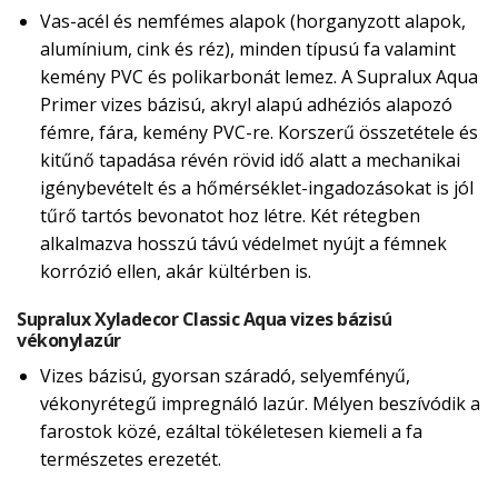
Vas-acél és nemfémes alapok (horganyzott alapok,
alumínium, cink és réz), minden típusú fa valamint
kemény PVC és polikarbonát lemez. A Supralux Aqua
Primer vizes bázisú, akryl alapú adhéziós alapozó
fémre, fára, kemény PVC-re. Korszerű összetétele és
kitűnő tapadása révén rövid idő alatt a mechanikai
igénybevételt és a hőmérséklet-ingadozásokat is jól
tűrő tartós bevonatot hoz létre. Két rétegben
alkalmazva hosszú távú védelmet nyújt a fémnek
korrózió ellen, akár kültérben is.
Supralux Xyladecor Classic Aqua vizes bázisú
vékonylazúr
Vizes bázisú, gyorsan száradó, selyemfényű,
vékonyrétegű impregnáló lazúr. Mélyen beszívódik a
farostok közé, ezáltal tökéletesen kiemeli a fa
természetes erezetét.