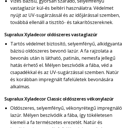
Vizes bázisú, gyorsan száradó, selyemfényű
vastaglazúr kül-és beltéri használatra. Védelmet
nyújt az UV-sugárzássál és az időjárással szemben,
továbbá ellenáll a tisztító- és takarítószereknek.
Supralux Xyladecor oldószeres vastaglazúr
Tartós védelmet biztosító, selyemfényű, alkidgyanta
bázisú oldószeres bevonó lazúr. A fa rajzolata a
bevonás után is látható, patinás, nemesfa jellegű
hatás érhető el. Mélyen beszívódik a fába, véd a
csapadékkal és az UV-sugárzással szemben. Natúr
és korábban impregnált fafelületek bevonására
alkalmas.
Supralux Xyladecor Classic oldószeres vékonylazúr
Oldószeres, selyemfényű, vékonyrétegű impregnáló
lazúr. Mélyen beszívódik a fába, így tökéletesen
kiemeli a fa természetes erezetét. Natúr és