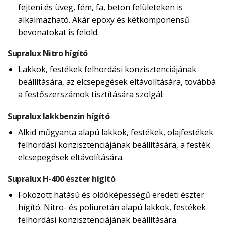
fejteni és üveg, fém, fa, beton felületeken is
alkalmazható. Akár epoxy és kétkomponensű
bevonatokat is felold.
Supralux Nitro hígító
Lakkok, festékek felhordási konzisztenciájának
beállítására, az elcsepegések eltávolítására, továbbá
a festőszerszámok tisztítására szolgál.
Supralux lakkbenzin hígító
Alkid műgyanta alapú lakkok, festékek, olajfestékek
felhordási konzisztenciájának beállítására, a festék
elcsepegések eltávolítására.
Supralux H-400 észter hígító
Fokozott hatású és oldóképességű eredeti észter
hígító. Nitro- és poliuretán alapú lakkok, festékek
felhordási konzisztenciájának beállítására.