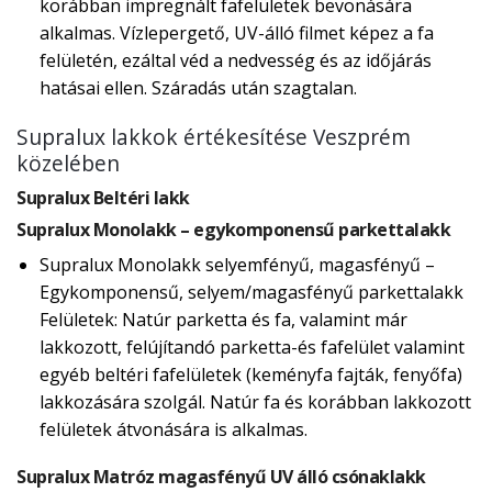
korábban impregnált fafelületek bevonására
alkalmas. Vízlepergető, UV-álló filmet képez a fa
felületén, ezáltal véd a nedvesség és az időjárás
hatásai ellen. Száradás után szagtalan.
Supralux lakkok értékesítése Veszprém
közelében
Supralux Beltéri lakk
Supralux Monolakk – egykomponensű parkettalakk
Supralux Monolakk selyemfényű, magasfényű –
Egykomponensű, selyem/magasfényű parkettalakk
Felületek: Natúr parketta és fa, valamint már
lakkozott, felújítandó parketta-és fafelület valamint
egyéb beltéri fafelületek (keményfa fajták, fenyőfa)
lakkozására szolgál. Natúr fa és korábban lakkozott
felületek átvonására is alkalmas.
Supralux Matróz magasfényű UV álló csónaklakk