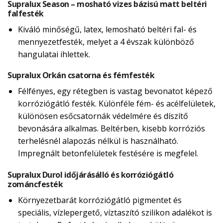
Supralux Season – mosható vizes bázisú matt beltéri
falfesték
Kiváló minőségű, latex, lemosható beltéri fal- és
mennyezetfesték, melyet a 4 évszak különböző
hangulatai ihlettek.
Supralux Orkán csatorna és fémfesték
Félfényes, egy rétegben is vastag bevonatot képező
korróziógátló festék. Különféle fém- és acélfelületek,
különösen esőcsatornák védelmére és díszítő
bevonására alkalmas. Beltérben, kisebb korróziós
terhelésnél alapozás nélkül is használható.
Impregnált betonfelületek festésére is megfelel.
Supralux Durol időjárásálló és korróziógátló
zománcfesték
Környezetbarát korróziógátló pigmentet és
speciális, vízlepergető, víztaszító szilikon adalékot is