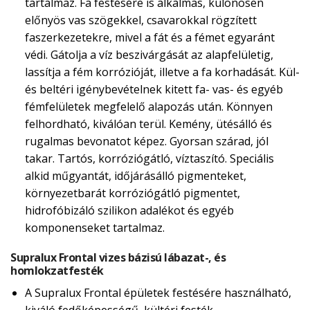
tartalmaz. Fa festésére is alkalmas, különösen
előnyös vas szögekkel, csavarokkal rögzített
faszerkezetekre, mivel a fát és a fémet egyaránt
védi. Gátolja a víz beszivárgását az alapfelületig,
lassítja a fém korrózióját, illetve a fa korhadását. Kül-
és beltéri igénybevételnek kitett fa- vas- és egyéb
fémfelületek megfelelő alapozás után. Könnyen
felhordható, kiválóan terül. Kemény, ütésálló és
rugalmas bevonatot képez. Gyorsan szárad, jól
takar. Tartós, korróziógátló, víztaszító. Speciális
alkid műgyantát, időjárásálló pigmenteket,
környezetbarát korróziógátló pigmentet,
hidrofóbizáló szilikon adalékot és egyéb
komponenseket tartalmaz.
Supralux Frontal vizes bázisú lábazat-, és
homlokzatfesték
A Supralux Frontal épületek festésére használható,