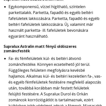
Egykomponensű, vízzel hígítható, színtelen
parkettalakk. Parketta, fapadló és egyéb beltéri
fafelületek lakkozására. Parketta, fapadló és egyéb
beltéri fafelületek lakkozására. Új, valamint már
használt parketta- ill. fafelületek bevonására
egyaránt használható.
Supralux Astralin matt fényű oldószeres
zománcfesték
Fa- és fémfelületek kül- és beltéri átvonó
zománcfestéke. Könnyen ecsetelhető jól terül.
Függőleges felületen megfolyásra kevésbé
hajlamos. Alkalmas kül- és beltéri kezeletlen fa-, vas-
és egyéb fémfelületek festésére megfelelő alapozás
után, továbbá korábban már festett felületek
felújító festésére. A Supralux Durol és Orkán
zománcok korróziógátlót is tartalmaznak, ezért
kültérben jobb védelmet adnak a fémnek. Magasabb