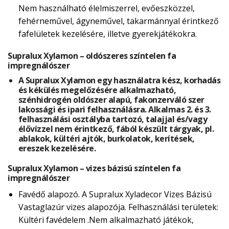
Nem használható élelmiszerrel, evőeszközzel,
fehérneművel, ágyneművel, takarmánnyal érintkező
fafelületek kezelésére, illetve gyerekjátékokra.
Supralux Xylamon – oldószeres színtelen fa
impregnálószer
A Supralux Xylamon egy használatra kész, korhadás
és kékülés megelőzésére alkalmazható,
szénhidrogén oldószer alapú, fakonzerváló szer
lakossági és ipari felhasználásra. Alkalmas 2. és 3.
felhasználási osztályba tartozó, talajjal és/vagy
élővízzel nem érintkező, fából készült tárgyak, pl.
ablakok, kültéri ajtók, burkolatok, kerítések,
ereszek kezelésére.
Supralux Xylamon – vizes bázisú színtelen fa
impregnálószer
Favédő alapozó. A Supralux Xyladecor Vizes Bázisú
Vastaglazúr vizes alapozója. Felhasználási területek:
Kültéri favédelem .Nem alkalmazható játékok,