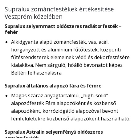
Supralux zománcfestékek értékesítése
Veszprém közelében
Supralux selyemmatt oldószeres radiátorfesték –
fehér
Alkidgyanta alapú zománcfesték, vas, acél,
horganyzott és alumínium fűtőtestek, központi
fűtésrendszerek elemeinek védő és dekorfestésére
kialakítva. Nem sárguló, hőálló bevonatot képez.
Beltéri felhasználásra.
Supralux általános alapozó fára és fémre
Magas száraz anyagtartalmú, „high-solid”
alapozófesték Fára alapozóként és közbenső
alapozóként, korróziógátló alapozóval bevont
fémfelületekre közbenső alapozóként használható.
Supralux Astralin selyemfényú oldószeres
zománcfesték