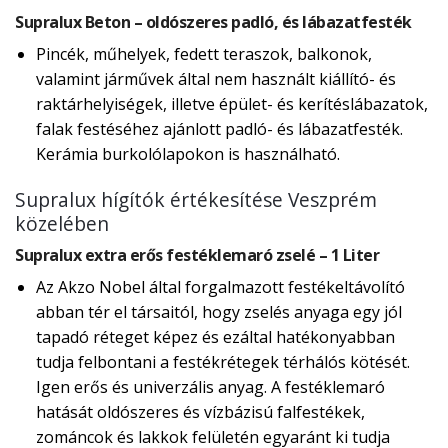
Supralux Beton – oldószeres padló, és lábazatfesték
Pincék, műhelyek, fedett teraszok, balkonok,
valamint járművek által nem használt kiállító- és
raktárhelyiségek, illetve épület- és kerítéslábazatok,
falak festéséhez ajánlott padló- és lábazatfesték.
Kerámia burkolólapokon is használható.
Supralux hígítók értékesítése Veszprém
közelében
Supralux extra erős festéklemaró zselé – 1 Liter
Az Akzo Nobel által forgalmazott festékeltávolító
abban tér el társaitól, hogy zselés anyaga egy jól
tapadó réteget képez és ezáltal hatékonyabban
tudja felbontani a festékrétegek térhálós kötését.
Igen erős és univerzális anyag. A festéklemaró
hatását oldószeres és vízbázisú falfestékek,
zománcok és lakkok felületén egyaránt ki tudja