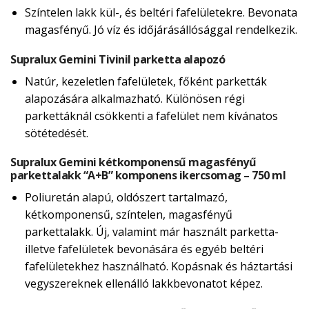
Színtelen lakk kül-, és beltéri fafelületekre. Bevonata
magasfényű. Jó víz és időjárásállósággal rendelkezik.
Supralux Gemini Tivinil parketta alapozó
Natúr, kezeletlen fafelületek, főként parketták
alapozására alkalmazható. Különösen régi
parkettáknál csökkenti a fafelület nem kívánatos
sötétedését.
Supralux Gemini kétkomponensű magasfényű
parkettalakk “A+B” komponens ikercsomag – 750 ml
Poliuretán alapú, oldószert tartalmazó,
kétkomponensű, színtelen, magasfényű
parkettalakk. Új, valamint már használt parketta-
illetve fafelületek bevonására és egyéb beltéri
fafelületekhez használható. Kopásnak és háztartási
vegyszereknek ellenálló lakkbevonatot képez.