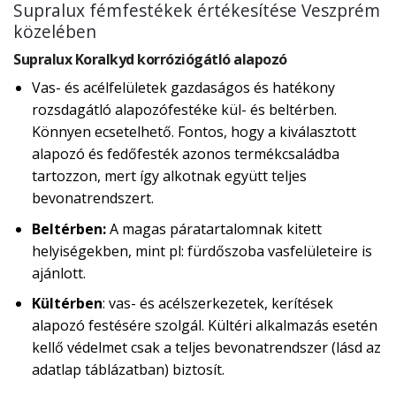
Supralux fémfestékek értékesítése Veszprém
közelében
Supralux Koralkyd korróziógátló alapozó
Vas- és acélfelületek gazdaságos és hatékony
rozsdagátló alapozófestéke kül- és beltérben.
Könnyen ecsetelhető. Fontos, hogy a kiválasztott
alapozó és fedőfesték azonos termékcsaládba
tartozzon, mert így alkotnak együtt teljes
bevonatrendszert.
Beltérben:
A magas páratartalomnak kitett
helyiségekben, mint pl: fürdőszoba vasfelületeire is
ajánlott.
Kültérben
: vas- és acélszerkezetek, kerítések
alapozó festésére szolgál. Kültéri alkalmazás esetén
kellő védelmet csak a teljes bevonatrendszer (lásd az
adatlap táblázatban) biztosít.