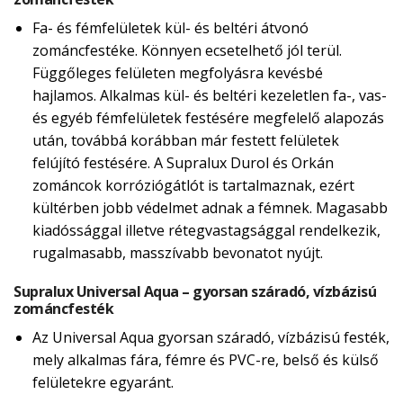
Fa- és fémfelületek kül- és beltéri átvonó
zománcfestéke. Könnyen ecsetelhető jól terül.
Függőleges felületen megfolyásra kevésbé
hajlamos. Alkalmas kül- és beltéri kezeletlen fa-, vas-
és egyéb fémfelületek festésére megfelelő alapozás
után, továbbá korábban már festett felületek
felújító festésére. A Supralux Durol és Orkán
zománcok korróziógátlót is tartalmaznak, ezért
kültérben jobb védelmet adnak a fémnek. Magasabb
kiadóssággal illetve rétegvastagsággal rendelkezik,
rugalmasabb, masszívabb bevonatot nyújt.
Supralux Universal Aqua – gyorsan száradó, vízbázisú
zománcfesték
Az Universal Aqua gyorsan száradó, vízbázisú festék,
mely alkalmas fára, fémre és PVC-re, belső és külső
felületekre egyaránt.