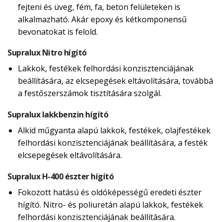
fejteni és üveg, fém, fa, beton felületeken is
alkalmazható. Akár epoxy és kétkomponensű
bevonatokat is felold.
Supralux Nitro hígító
Lakkok, festékek felhordási konzisztenciájának
beállítására, az elcsepegések eltávolítására, továbbá
a festőszerszámok tisztítására szolgál.
Supralux lakkbenzin hígító
Alkid műgyanta alapú lakkok, festékek, olajfestékek
felhordási konzisztenciájának beállítására, a festék
elcsepegések eltávolítására.
Supralux H-400 észter hígító
Fokozott hatású és oldóképességű eredeti észter
hígító. Nitro- és poliuretán alapú lakkok, festékek
felhordási konzisztenciájának beállítására.