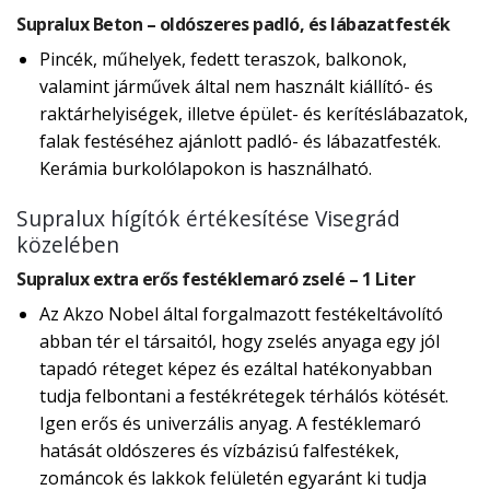
Supralux Beton – oldószeres padló, és lábazatfesték
Pincék, műhelyek, fedett teraszok, balkonok,
valamint járművek által nem használt kiállító- és
raktárhelyiségek, illetve épület- és kerítéslábazatok,
falak festéséhez ajánlott padló- és lábazatfesték.
Kerámia burkolólapokon is használható.
Supralux hígítók értékesítése Visegrád
közelében
Supralux extra erős festéklemaró zselé – 1 Liter
Az Akzo Nobel által forgalmazott festékeltávolító
abban tér el társaitól, hogy zselés anyaga egy jól
tapadó réteget képez és ezáltal hatékonyabban
tudja felbontani a festékrétegek térhálós kötését.
Igen erős és univerzális anyag. A festéklemaró
hatását oldószeres és vízbázisú falfestékek,
zománcok és lakkok felületén egyaránt ki tudja