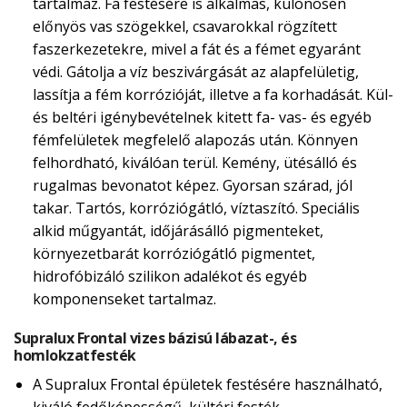
tartalmaz. Fa festésére is alkalmas, különösen
előnyös vas szögekkel, csavarokkal rögzített
faszerkezetekre, mivel a fát és a fémet egyaránt
védi. Gátolja a víz beszivárgását az alapfelületig,
lassítja a fém korrózióját, illetve a fa korhadását. Kül-
és beltéri igénybevételnek kitett fa- vas- és egyéb
fémfelületek megfelelő alapozás után. Könnyen
felhordható, kiválóan terül. Kemény, ütésálló és
rugalmas bevonatot képez. Gyorsan szárad, jól
takar. Tartós, korróziógátló, víztaszító. Speciális
alkid műgyantát, időjárásálló pigmenteket,
környezetbarát korróziógátló pigmentet,
hidrofóbizáló szilikon adalékot és egyéb
komponenseket tartalmaz.
Supralux Frontal vizes bázisú lábazat-, és
homlokzatfesték
A Supralux Frontal épületek festésére használható,