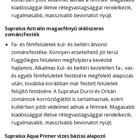
kiadóssággal illetve rétegvastagsággal rendelkezik,
rugalmasabb, masszívabb bevonatot nyújt.
Supralux Astralin magasfényű oldószeres
zománcfesték
Fa- és fémfelületek kül- és beltéri átvonó
zománcfestéke. Könnyen ecsetelhető jól terül.
Függőleges felületen megfolyásra kevésbé
hajlamos. Alkalmas kül- és beltéri kezeletlen fa-, vas-
és egyéb fémfelületek festésére megfelelő alapozás
után, továbbá korábban már festett felületek
felújító festésére. A Supralux Durol és Orkán
zománcok korróziógátlót is tartalmaznak, ezért
kültérben jobb védelmet adnak a fémnek. Magasabb
kiadóssággal illetve rétegvastagsággal rendelkezik,
rugalmasabb, masszívabb bevonatot nyújt.
Supralux Aqua Primer vizes bázisú alapozó