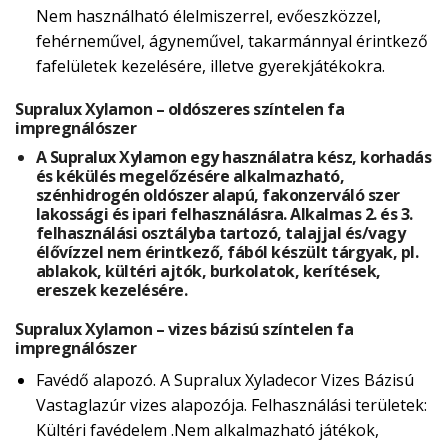
Nem használható élelmiszerrel, evőeszközzel,
fehérneművel, ágyneművel, takarmánnyal érintkező
fafelületek kezelésére, illetve gyerekjátékokra.
Supralux Xylamon – oldószeres színtelen fa
impregnálószer
A Supralux Xylamon egy használatra kész, korhadás
és kékülés megelőzésére alkalmazható,
szénhidrogén oldószer alapú, fakonzerváló szer
lakossági és ipari felhasználásra. Alkalmas 2. és 3.
felhasználási osztályba tartozó, talajjal és/vagy
élővízzel nem érintkező, fából készült tárgyak, pl.
ablakok, kültéri ajtók, burkolatok, kerítések,
ereszek kezelésére.
Supralux Xylamon – vizes bázisú színtelen fa
impregnálószer
Favédő alapozó. A Supralux Xyladecor Vizes Bázisú
Vastaglazúr vizes alapozója. Felhasználási területek:
Kültéri favédelem .Nem alkalmazható játékok,