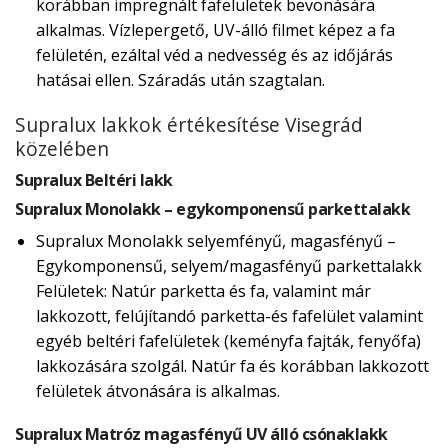
korábban impregnált fafelületek bevonására
alkalmas. Vízlepergető, UV-álló filmet képez a fa
felületén, ezáltal véd a nedvesség és az időjárás
hatásai ellen. Száradás után szagtalan.
Supralux lakkok értékesítése Visegrád
közelében
Supralux Beltéri lakk
Supralux Monolakk – egykomponensű parkettalakk
Supralux Monolakk selyemfényű, magasfényű –
Egykomponensű, selyem/magasfényű parkettalakk
Felületek: Natúr parketta és fa, valamint már
lakkozott, felújítandó parketta-és fafelület valamint
egyéb beltéri fafelületek (keményfa fajták, fenyőfa)
lakkozására szolgál. Natúr fa és korábban lakkozott
felületek átvonására is alkalmas.
Supralux Matróz magasfényű UV álló csónaklakk