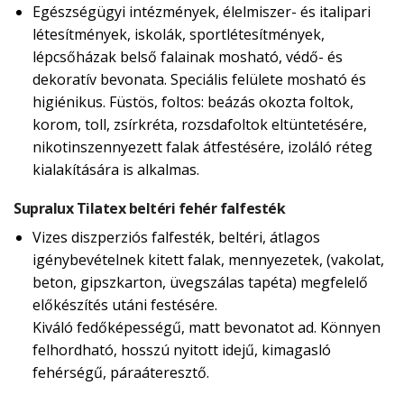
Egészségügyi intézmények, élelmiszer- és italipari
létesítmények, iskolák, sportlétesítmények,
lépcsőházak belső falainak mosható, védő- és
dekoratív bevonata. Speciális felülete mosható és
higiénikus. Füstös, foltos: beázás okozta foltok,
korom, toll, zsírkréta, rozsdafoltok eltüntetésére,
nikotinszennyezett falak átfestésére, izoláló réteg
kialakítására is alkalmas.
Supralux Tilatex beltéri fehér falfesték
Vizes diszperziós falfesték, beltéri, átlagos
igénybevételnek kitett falak, mennyezetek, (vakolat,
beton, gipszkarton, üvegszálas tapéta) megfelelő
előkészítés utáni festésére.
Kiváló fedőképességű, matt bevonatot ad. Könnyen
felhordható, hosszú nyitott idejű, kimagasló
fehérségű, páraáteresztő.