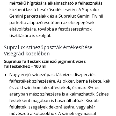
mértékű hígítására alkalmazható a felhasználás
közbeni lassú besűrűsödés esetén. A Supralux
Gemini parkettalakk és a Supralux Gemini Tivinil
parketta alapozó esetében az elcsepegések
eltávolítására, továbbá a festőszerszámok
tisztítására is szolgál.
Supralux színezőpaszták értékesítése
Visegrád közelében
Supralux falfesték színező pigment vizes
falfestékhez – 100 ml
Nagy erejű színezőpaszták vizes diszperziós
falfestékek színezésére. Az okker, barna fekete, kék
és zöld szín homlokzatfestékek, és max. 3%-os
arányban mész színezésre is alkalmazhatók. Színes
festékként magában is használhatóak! Kisebb
felületek, szegélyek dekorálására, vagy akár
művészeti alkotásokhoz. A színek egymással