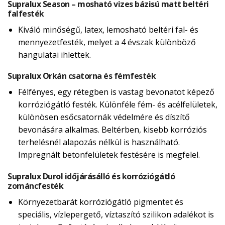
Supralux Season – mosható vizes bázisú matt beltéri
falfesték
Kiváló minőségű, latex, lemosható beltéri fal- és
mennyezetfesték, melyet a 4 évszak különböző
hangulatai ihlettek.
Supralux Orkán csatorna és fémfesték
Félfényes, egy rétegben is vastag bevonatot képező
korróziógátló festék. Különféle fém- és acélfelületek,
különösen esőcsatornák védelmére és díszítő
bevonására alkalmas. Beltérben, kisebb korróziós
terhelésnél alapozás nélkül is használható.
Impregnált betonfelületek festésére is megfelel.
Supralux Durol időjárásálló és korróziógátló
zománcfesték
Környezetbarát korróziógátló pigmentet és
speciális, vízlepergető, víztaszító szilikon adalékot is