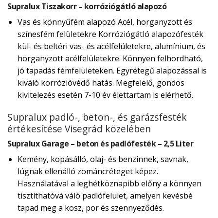
Supralux Tiszakorr – korróziógátló alapozó
Vas és könnyűfém alapozó Acél, horganyzott és
színesfém felületekre Korróziógátló alapozófesték
kül- és beltéri vas- és acélfelületekre, alumínium, és
horganyzott acélfelületekre. Könnyen felhordható,
jó tapadás fémfelületeken. Egyrétegű alapozással is
kiváló korrózióvédő hatás. Megfelelő, gondos
kivitelezés esetén 7-10 év élettartam is elérhető.
Supralux padló-, beton-, és garázsfesték
értékesítése Visegrád közelében
Supralux Garage – beton és padlófesték – 2,5 Liter
Kemény, kopásálló, olaj- és benzinnek, savnak,
lúgnak ellenálló zománcréteget képez.
Használatával a leghétköznapibb előny a könnyen
tisztíthatóvá váló padlófelület, amelyen kevésbé
tapad meg a kosz, por és szennyeződés.