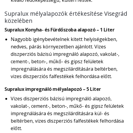
kiváló fedőképességű, kültéri festék.
Supralux mélyalapozók értékesítése Visegrád
közelében
Supralux Konyha- és Fürdőszoba alapozó – 1 Liter
Nagyobb igénybevételnek kitett helyiségekben,
nedves, párás környezetben ajánlott. Vizes
diszperziós bázisú impregnáló alapozó, vakolat-,
cement-, beton-, műkő- és gipsz felületek
impregnálására és megszilárdítására beltérben,
vizes diszperziós falfestékek felhordása előtt.
Supralux impregnáló mélyalapozó – 5 Liter
Vizes diszperziós bázisú impregnáló alapozó,
vakolat-, cement-, beton-, műkő- és gipsz felületek
impregnálására és megszilárdítására kül- és
beltérben, vizes diszperziós falfestékek felhordása
előtt.