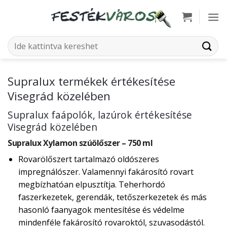
Skip
to
content
Keresés
a
következőre:
Supralux termékek értékesítése
Visegrád közelében
Supralux faápolók, lazúrok értékesítése
Visegrád közelében
Supralux Xylamon szúölőszer – 750 ml
Rovarölőszert tartalmazó oldószeres
impregnálószer. Valamennyi fakárosító rovart
megbízhatóan elpusztítja. Teherhordó
faszerkezetek, gerendák, tetőszerkezetek és más
hasonló faanyagok mentesítése és védelme
mindenféle fakárosító rovaroktól, szuvasodástól.