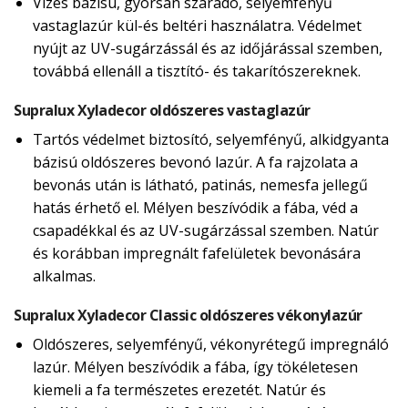
Vizes bázisú, gyorsan száradó, selyemfényű
vastaglazúr kül-és beltéri használatra. Védelmet
nyújt az UV-sugárzássál és az időjárással szemben,
továbbá ellenáll a tisztító- és takarítószereknek.
Supralux Xyladecor oldószeres vastaglazúr
Tartós védelmet biztosító, selyemfényű, alkidgyanta
bázisú oldószeres bevonó lazúr. A fa rajzolata a
bevonás után is látható, patinás, nemesfa jellegű
hatás érhető el. Mélyen beszívódik a fába, véd a
csapadékkal és az UV-sugárzással szemben. Natúr
és korábban impregnált fafelületek bevonására
alkalmas.
Supralux Xyladecor Classic oldószeres vékonylazúr
Oldószeres, selyemfényű, vékonyrétegű impregnáló
lazúr. Mélyen beszívódik a fába, így tökéletesen
kiemeli a fa természetes erezetét. Natúr és