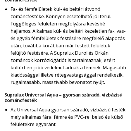
Fa- és fémfelületek kül- és beltéri átvonó
zománcfestéke. Könnyen ecsetelhető jól terül.
Függőleges felületen megfolyásra kevésbé
hajlamos. Alkalmas kül- és beltéri kezeletlen fa-, vas-
és egyéb fémfelületek festésére megfelelő alapozás
után, továbbá korábban már festett felületek
felújító festésére. A Supralux Durol és Orkán
zománcok korróziógátlót is tartalmaznak, ezért
kültérben jobb védelmet adnak a fémnek. Magasabb
kiadóssággal illetve rétegvastagsággal rendelkezik,
rugalmasabb, masszívabb bevonatot nyújt.
Supralux Universal Aqua – gyorsan száradó, vízbázisú
zománcfesték
Az Universal Aqua gyorsan száradó, vízbázisú festék,
mely alkalmas fára, fémre és PVC-re, belső és külső
felületekre egyaránt.