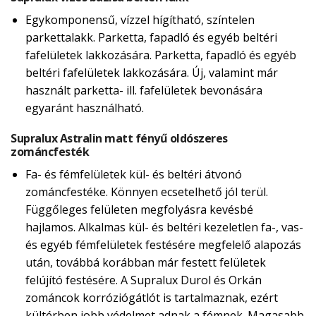
Egykomponensű, vízzel hígítható, színtelen
parkettalakk. Parketta, fapadló és egyéb beltéri
fafelületek lakkozására. Parketta, fapadló és egyéb
beltéri fafelületek lakkozására. Új, valamint már
használt parketta- ill. fafelületek bevonására
egyaránt használható.
Supralux Astralin matt fényű oldószeres
zománcfesték
Fa- és fémfelületek kül- és beltéri átvonó
zománcfestéke. Könnyen ecsetelhető jól terül.
Függőleges felületen megfolyásra kevésbé
hajlamos. Alkalmas kül- és beltéri kezeletlen fa-, vas-
és egyéb fémfelületek festésére megfelelő alapozás
után, továbbá korábban már festett felületek
felújító festésére. A Supralux Durol és Orkán
zománcok korróziógátlót is tartalmaznak, ezért
kültérben jobb védelmet adnak a fémnek. Magasabb