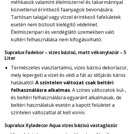
méhkasok valamint élelmiszerrel és takarmánnyal
közvetlenül érintkező faanyagok bevonására.
Tartósan talajjal vagy vízzel érintkező fafelületek
esetén nem biztosít kielégítő védelmet.
Élelmiszeripari és vendéglátó üzemekben való
kültéri felhasználása nem kifogásolható.
Supralux Fadekor – vizes bázisú, matt vékonylazúr – 5
Liter
Természetes viasztartalmú, vizes bázisú dekorlazúr,
mely lepergeti a vizet és védi a fát az időjárás káros
hatásaitól.
A színtelen változat csak beltéri
felhasználásra alkalmas
. A színes változatok kül-,
és beltéri felhasználásra egyaránt alkalmasak, de
beltéri használatuk esetén a kapott felületet a
színtelen változattal át kell vonni.
Supralux Xyladecor Aqua vizes bázisú vastaglazúr