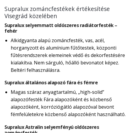
Supralux zománcfestékek értékesítése
Visegrád közelében
Supralux selyemmatt oldószeres radiátorfesték –
fehér
Alkidgyanta alapú zománcfesték, vas, acél,
horganyzott és alumínium fűtőtestek, központi
fűtésrendszerek elemeinek védő és dekorfestésére
kialakítva. Nem sárguló, hőálló bevonatot képez.
Beltéri felhasználásra.
Supralux általános alapozó fára és fémre
Magas száraz anyagtartalmú, „high-solid”
alapozófesték Fára alapozóként és közbenső
alapozóként, korróziógátló alapozóval bevont
fémfelületekre közbenső alapozóként használható.
Supralux Astralin selyemfényú oldószeres
zománcfesték