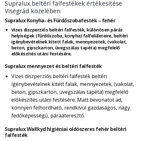
Supralux beltéri falfestékek értékesítése
Visegrád közelében
Supralux Konyha- és Fürdőszobafesték – fehér
Vizes diszperziós beltéri falfesték, különösen párás
helyiségek (fürdőszoba, konyha) falfelületeire, beltéri
igénybevételnek kitett falak, mennyezetek, (vakolat,
beton, gipszkarton, üvegszálas tapéta) megfelelő
előkészítés utáni festésére.
Supralux mennyezet és beltéri falfesték
Vizes diszperziós beltéri falfesték beltéri
igénybevételnek kitett falak, mennyezetek, (vakolat,
beton, gipszkarton, üvegszálas tapéta) megfelelő
előkészítés utáni festésére. Matt bevonatot ad,
könnyen felhordható, rendkívül gazdaságos, nagy
fedőképességű, páraáteresztő.
Supralux Wallkyd higiéniai oldószeres fehér beltéri
falfesték