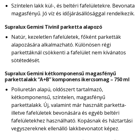
Színtelen lakk kül-, és beltéri fafelületekre. Bevonata
magasfényű. Jó víz és időjárásállósággal rendelkezik.
Supralux Gemini Tivinil parketta alapozó
Natúr, kezeletlen fafelületek, főként parketták
alapozására alkalmazható. Különösen régi
parkettáknál csökkenti a fafelület nem kívánatos
sötétedését.
Supralux Gemini kétkomponensű magasfényű
parkettalakk “A+B” komponens ikercsomag – 750 ml
Poliuretán alapú, oldószert tartalmazó,
kétkomponensű, színtelen, magasfényű
parkettalakk. Új, valamint már használt parketta-
illetve fafelületek bevonására és egyéb beltéri
fafelületekhez használható. Kopásnak és háztartási
vegyszereknek ellenálló lakkbevonatot képez.