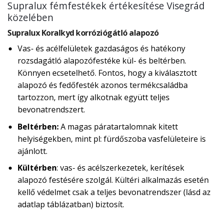
Supralux fémfestékek értékesítése Visegrád
közelében
Supralux Koralkyd korróziógátló alapozó
Vas- és acélfelületek gazdaságos és hatékony
rozsdagátló alapozófestéke kül- és beltérben.
Könnyen ecsetelhető. Fontos, hogy a kiválasztott
alapozó és fedőfesték azonos termékcsaládba
tartozzon, mert így alkotnak együtt teljes
bevonatrendszert.
Beltérben:
A magas páratartalomnak kitett
helyiségekben, mint pl: fürdőszoba vasfelületeire is
ajánlott.
Kültérben
: vas- és acélszerkezetek, kerítések
alapozó festésére szolgál. Kültéri alkalmazás esetén
kellő védelmet csak a teljes bevonatrendszer (lásd az
adatlap táblázatban) biztosít.