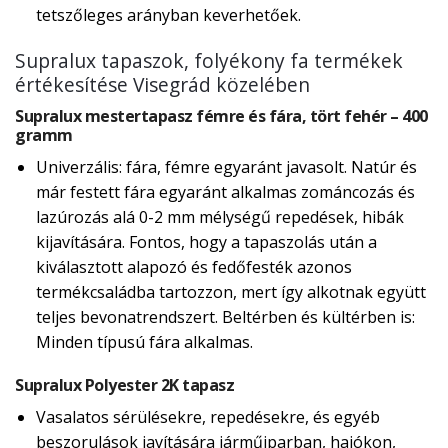
tetszőleges arányban keverhetőek.
Supralux tapaszok, folyékony fa termékek
értékesítése Visegrád közelében
Supralux mestertapasz fémre és fára, tört fehér – 400
gramm
Univerzális: fára, fémre egyaránt javasolt. Natúr és
már festett fára egyaránt alkalmas zománcozás és
lazúrozás alá 0-2 mm mélységű repedések, hibák
kijavítására. Fontos, hogy a tapaszolás után a
kiválasztott alapozó és fedőfesték azonos
termékcsaládba tartozzon, mert így alkotnak együtt
teljes bevonatrendszert. Beltérben és kültérben is:
Minden típusú fára alkalmas.
Supralux Polyester 2K tapasz
Vasalatos sérülésekre, repedésekre, és egyéb
beszorulások javítására járműiparban, hajókon,