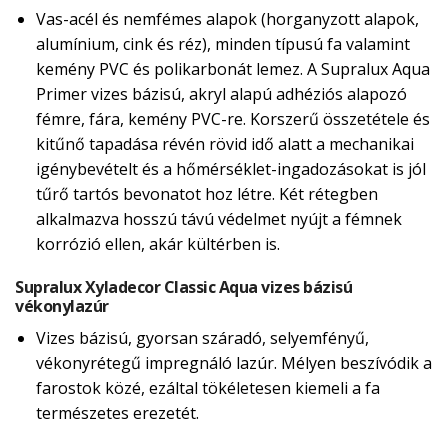
Vas-acél és nemfémes alapok (horganyzott alapok,
alumínium, cink és réz), minden típusú fa valamint
kemény PVC és polikarbonát lemez. A Supralux Aqua
Primer vizes bázisú, akryl alapú adhéziós alapozó
fémre, fára, kemény PVC-re. Korszerű összetétele és
kitűnő tapadása révén rövid idő alatt a mechanikai
igénybevételt és a hőmérséklet-ingadozásokat is jól
tűrő tartós bevonatot hoz létre. Két rétegben
alkalmazva hosszú távú védelmet nyújt a fémnek
korrózió ellen, akár kültérben is.
Supralux Xyladecor Classic Aqua vizes bázisú
vékonylazúr
Vizes bázisú, gyorsan száradó, selyemfényű,
vékonyrétegű impregnáló lazúr. Mélyen beszívódik a
farostok közé, ezáltal tökéletesen kiemeli a fa
természetes erezetét.