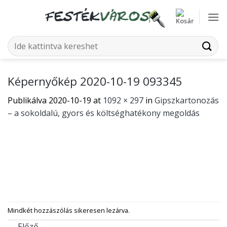
Skip
to
content
Keresés
a
következőre:
Képernyőkép 2020-10-19 093345
Publikálva
2020-10-19
at
1092 × 297
in
Gipszkartonozás
– a sokoldalú, gyors és költséghatékony megoldás
Mindkét hozzászólás sikeresen lezárva.
←
Előző