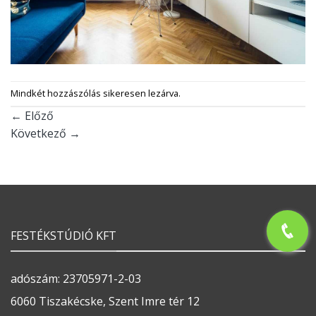
Mindkét hozzászólás sikeresen lezárva.
←
Előző
Következő
→
FESTÉKSTÚDIÓ KFT
adószám: 23705971-2-03
6060 Tiszakécske, Szent Imre tér 12