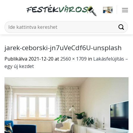
Skip
to
content
Keresés
a
következőre:
jarek-ceborski-jn7uVeCdf6U-unsplash
Publikálva
2021-12-20
at
2560 × 1709
in
Lakásfelújítás –
egy új kezdet