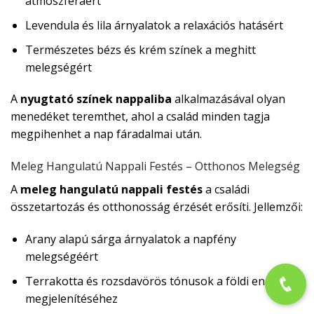
atmoszféráért
Levendula és lila árnyalatok a relaxációs hatásért
Természetes bézs és krém színek a meghitt
melegségért
A
nyugtató színek nappaliba
alkalmazásával olyan
menedéket teremthet, ahol a család minden tagja
megpihenhet a nap fáradalmai után.
Meleg Hangulatú Nappali Festés – Otthonos Melegség
A
meleg hangulatú nappali festés
a családi
összetartozás és otthonosság érzését erősíti. Jellemzői:
Arany alapú sárga árnyalatok a napfény
melegségéért
Terrakotta és rozsdavörös tónusok a földi energia
megjelenítéséhez