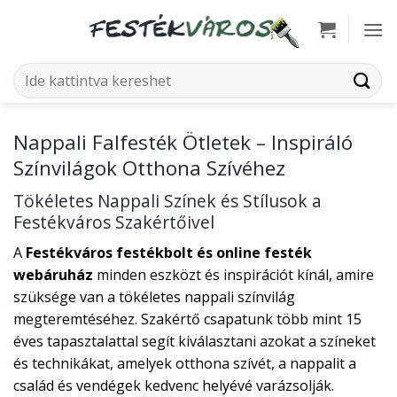
Skip
to
content
Keresés
a
következőre:
Nappali Falfesték Ötletek – Inspiráló
Színvilágok Otthona Szívéhez
Tökéletes Nappali Színek és Stílusok a
Festékváros Szakértőivel
A
Festékváros festékbolt és online festék
webáruház
minden eszközt és inspirációt kínál, amire
szüksége van a tökéletes nappali színvilág
megteremtéséhez. Szakértő csapatunk több mint 15
éves tapasztalattal segít kiválasztani azokat a színeket
és technikákat, amelyek otthona szívét, a nappalit a
család és vendégek kedvenc helyévé varázsolják.