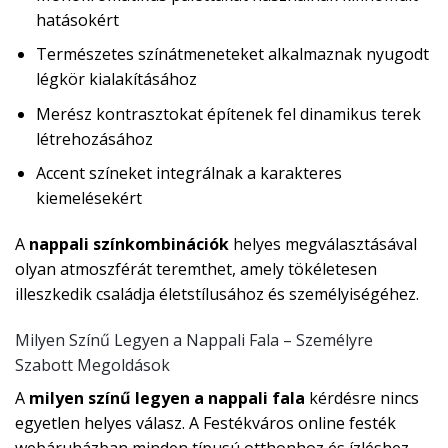
hatásokért
Természetes színátmeneteket alkalmaznak nyugodt
légkör kialakításához
Merész kontrasztokat építenek fel dinamikus terek
létrehozásához
Accent színeket integrálnak a karakteres
kiemelésekért
A
nappali színkombinációk
helyes megválasztásával
olyan atmoszférát teremthet, amely tökéletesen
illeszkedik családja életstílusához és személyiségéhez.
Milyen Színű Legyen a Nappali Fala – Személyre
Szabott Megoldások
A
milyen színű legyen a nappali fala
kérdésre nincs
egyetlen helyes válasz. A Festékváros online festék
webáruházban minden típusú otthonhoz és ízléshez