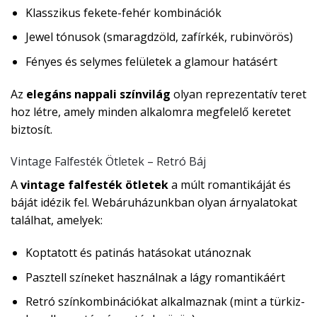
Klasszikus fekete-fehér kombinációk
Jewel tónusok (smaragdzöld, zafírkék, rubinvörös)
Fényes és selymes felületek a glamour hatásért
Az
elegáns nappali színvilág
olyan reprezentatív teret
hoz létre, amely minden alkalomra megfelelő keretet
biztosít.
Vintage Falfesték Ötletek – Retró Báj
A
vintage falfesték ötletek
a múlt romantikáját és
báját idézik fel. Webáruházunkban olyan árnyalatokat
találhat, amelyek:
Koptatott és patinás hatásokat utánoznak
Pasztell színeket használnak a lágy romantikáért
Retró színkombinációkat alkalmaznak (mint a türkiz-