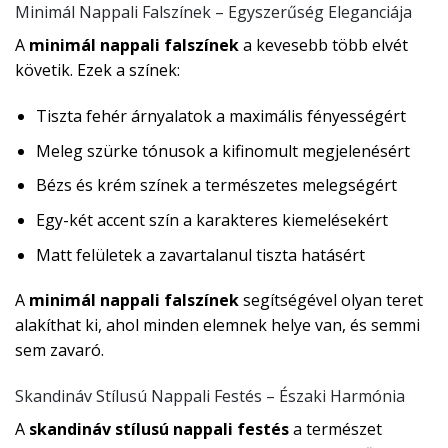
Minimál Nappali Falszínek – Egyszerűség Eleganciája
A
minimál nappali falszínek
a kevesebb több elvét
követik. Ezek a színek:
Tiszta fehér árnyalatok a maximális fényességért
Meleg szürke tónusok a kifinomult megjelenésért
Bézs és krém színek a természetes melegségért
Egy-két accent szín a karakteres kiemelésekért
Matt felületek a zavartalanul tiszta hatásért
A
minimál nappali falszínek
segítségével olyan teret
alakíthat ki, ahol minden elemnek helye van, és semmi
sem zavaró.
Skandináv Stílusú Nappali Festés – Északi Harmónia
A
skandináv stílusú nappali festés
a természet