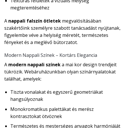
Textúrás felületek a vizuális mélység
megteremtéséhez
A
nappali falszín ötletek
megvalósításában
szakértőink személyre szabott tanácsadást nyújtanak,
figyelembe véve a helyiség méretét, természetes
fényeket és a meglévő bútorzatot.
Modern Nappali Színek – Kortárs Elegancia
A
modern nappali színek
a mai kor design trendjeit
tükrözik. Webáruházunkban olyan színárnyalatokat
találhat, amelyek:
Tiszta vonalakat és egyszerű geometriákat
hangsúlyoznak
Monokromatikus palettákat és merész
kontrasztokat ötvöznek
Természetes és mesterséges anyagok harmóniáját