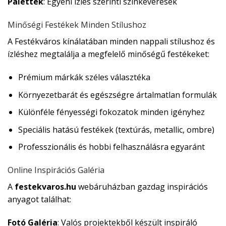
Palettek
: Egyéni ízlés szerinti színkeverések
Minőségi Festékek Minden Stílushoz
A Festékváros kínálatában minden nappali stílushoz és
ízléshez megtalálja a megfelelő minőségű festékeket:
Prémium márkák széles választéka
Környezetbarát és egészségre ártalmatlan formulák
Különféle fényességi fokozatok minden igényhez
Speciális hatású festékek (textúrás, metallic, ombre)
Professzionális és hobbi felhasználásra egyaránt
Online Inspirációs Galéria
A
festekvaros.hu
webáruházban gazdag inspirációs
anyagot találhat:
Fotó Galéria
: Valós projektekből készült inspiráló