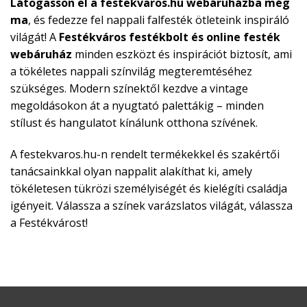
Látogasson el a festekvaros.hu webáruházba még
ma
, és fedezze fel nappali falfesték ötleteink inspiráló
világát! A
Festékváros festékbolt és online festék
webáruház
minden eszközt és inspirációt biztosít, ami
a tökéletes nappali színvilág megteremtéséhez
szükséges. Modern színektől kezdve a vintage
megoldásokon át a nyugtató palettákig – minden
stílust és hangulatot kínálunk otthona szívének.
A festekvaros.hu-n rendelt termékekkel és szakértői
tanácsainkkal olyan nappalit alakíthat ki, amely
tökéletesen tükrözi személyiségét és kielégíti családja
igényeit. Válassza a színek varázslatos világát, válassza
a Festékvárost!