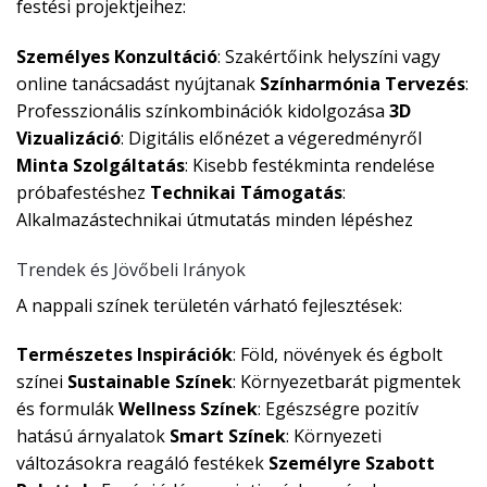
festési projektjeihez:
Személyes Konzultáció
: Szakértőink helyszíni vagy
online tanácsadást nyújtanak
Színharmónia Tervezés
:
Professzionális színkombinációk kidolgozása
3D
Vizualizáció
: Digitális előnézet a végeredményről
Minta Szolgáltatás
: Kisebb festékminta rendelése
próbafestéshez
Technikai Támogatás
:
Alkalmazástechnikai útmutatás minden lépéshez
Trendek és Jövőbeli Irányok
A nappali színek területén várható fejlesztések:
Természetes Inspirációk
: Föld, növények és égbolt
színei
Sustainable Színek
: Környezetbarát pigmentek
és formulák
Wellness Színek
: Egészségre pozitív
hatású árnyalatok
Smart Színek
: Környezeti
változásokra reagáló festékek
Személyre Szabott