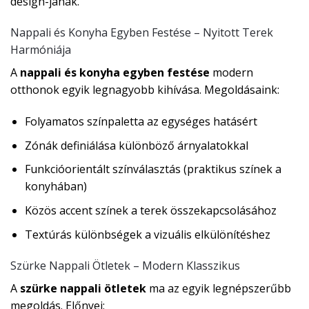
design-jának.
Nappali és Konyha Egyben Festése – Nyitott Terek
Harmóniája
A
nappali és konyha egyben festése
modern
otthonok egyik legnagyobb kihívása. Megoldásaink:
Folyamatos színpaletta az egységes hatásért
Zónák definiálása különböző árnyalatokkal
Funkcióorientált színválasztás (praktikus színek a
konyhában)
Közös accent színek a terek összekapcsolásához
Textúrás különbségek a vizuális elkülönítéshez
Szürke Nappali Ötletek – Modern Klasszikus
A
szürke nappali ötletek
ma az egyik legnépszerűbb
megoldás. Előnyei: