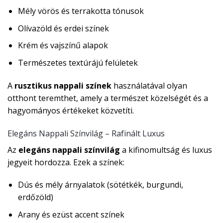
Mély vörös és terrakotta tónusok
Olívazöld és erdei színek
Krém és vajszínű alapok
Természetes textúrájú felületek
A
rusztikus nappali színek
használatával olyan
otthont teremthet, amely a természet közelségét és a
hagyományos értékeket közvetíti.
Elegáns Nappali Színvilág – Rafinált Luxus
Az
elegáns nappali színvilág
a kifinomultság és luxus
jegyeit hordozza. Ezek a színek:
Dús és mély árnyalatok (sötétkék, burgundi,
erdőzöld)
Arany és ezüst accent színek