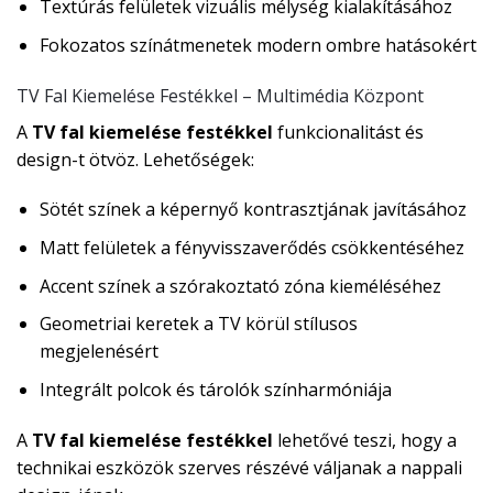
Textúrás felületek vizuális mélység kialakításához
Fokozatos színátmenetek modern ombre hatásokért
TV Fal Kiemelése Festékkel – Multimédia Központ
A
TV fal kiemelése festékkel
funkcionalitást és
design-t ötvöz. Lehetőségek:
Sötét színek a képernyő kontrasztjának javításához
Matt felületek a fényvisszaverődés csökkentéséhez
Accent színek a szórakoztató zóna kieméléséhez
Geometriai keretek a TV körül stílusos
megjelenésért
Integrált polcok és tárolók színharmóniája
A
TV fal kiemelése festékkel
lehetővé teszi, hogy a
technikai eszközök szerves részévé váljanak a nappali