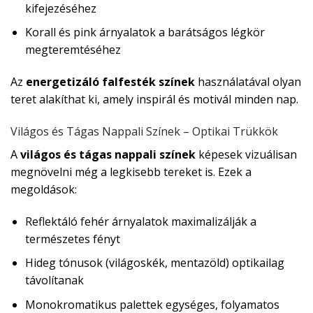
kifejezéséhez
Korall és pink árnyalatok a barátságos légkör
megteremtéséhez
Az
energetizáló falfesték színek
használatával olyan
teret alakíthat ki, amely inspirál és motivál minden nap.
Világos és Tágas Nappali Színek – Optikai Trükkök
A
világos és tágas nappali színek
képesek vizuálisan
megnövelni még a legkisebb tereket is. Ezek a
megoldások:
Reflektáló fehér árnyalatok maximalizálják a
természetes fényt
Hideg tónusok (világoskék, mentazöld) optikailag
távolítanak
Monokromatikus palettek egységes, folyamatos