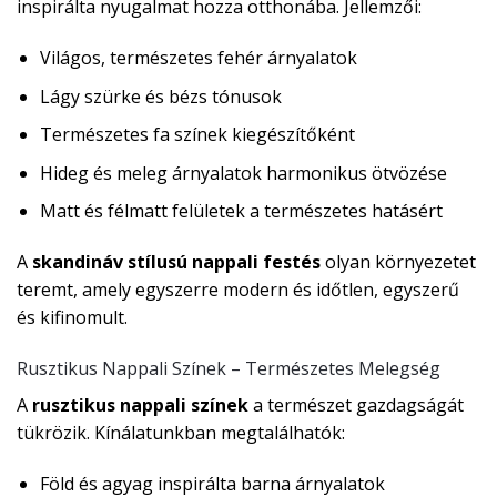
inspirálta nyugalmat hozza otthonába. Jellemzői:
Világos, természetes fehér árnyalatok
Lágy szürke és bézs tónusok
Természetes fa színek kiegészítőként
Hideg és meleg árnyalatok harmonikus ötvözése
Matt és félmatt felületek a természetes hatásért
A
skandináv stílusú nappali festés
olyan környezetet
teremt, amely egyszerre modern és időtlen, egyszerű
és kifinomult.
Rusztikus Nappali Színek – Természetes Melegség
A
rusztikus nappali színek
a természet gazdagságát
tükrözik. Kínálatunkban megtalálhatók:
Föld és agyag inspirálta barna árnyalatok