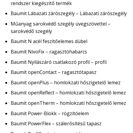
rendszer kiegészítő termék
Baumit Lábazati zárószegély – Lábazati zárószegély
Műanyag sarokvédő szegély üvegszövettel –
sarokvédő szegély
Baumit N acél feszítőelemes dübel
Baumit NivoFix – ragasztóhabarcs
Baumit Nyílászáró csatlakozó profil – profil
Baumit openContact – ragasztótapasz
Baumit openPlus – homlokzati hőszigetelő lemez
Baumit openReflect – homlokzati hőszigetelő lemez
Baumit openTherm – homlokzati hőszigetelő lemez
Baumit Power-Blokk – rögzítóelem
Baumit PowerFlex – szálerősítésű tapasz