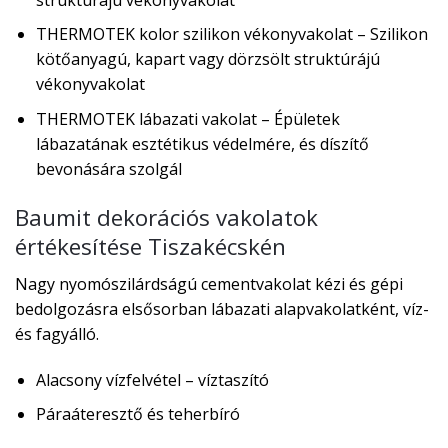
THERMOTEK kolor szilikon vékonyvakolat – Szilikon
kötőanyagú, kapart vagy dörzsölt struktúrájú
vékonyvakolat
THERMOTEK lábazati vakolat – Épületek
lábazatának esztétikus védelmére, és díszítő
bevonására szolgál
Baumit dekorációs vakolatok
értékesítése Tiszakécskén
Nagy nyomószilárdságú cementvakolat kézi és gépi
bedolgozásra elsősorban lábazati alapvakolatként, víz-
és fagyálló.
Alacsony vízfelvétel – víztaszító
Páraáteresztő és teherbíró