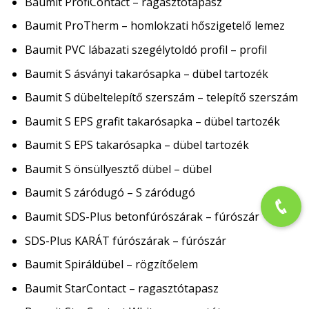
Baumit ProfiContact – ragasztótapasz
Baumit ProTherm – homlokzati hőszigetelő lemez
Baumit PVC lábazati szegélytoldó profil – profil
Baumit S ásványi takarósapka – dübel tartozék
Baumit S dübeltelepítő szerszám – telepítő szerszám
Baumit S EPS grafit takarósapka – dübel tartozék
Baumit S EPS takarósapka – dübel tartozék
Baumit S önsüllyesztő dübel – dübel
Baumit S záródugó – S záródugó
Baumit SDS-Plus betonfúrószárak – fúrószár
SDS-Plus KARÁT fúrószárak – fúrószár
Baumit Spiráldübel – rögzítőelem
Baumit StarContact – ragasztótapasz