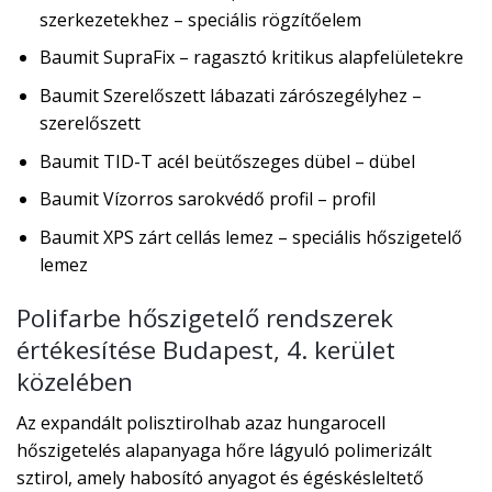
szerkezetekhez – speciális rögzítőelem
Baumit SupraFix – ragasztó kritikus alapfelületekre
Baumit Szerelőszett lábazati zárószegélyhez –
szerelőszett
Baumit TID-T acél beütőszeges dübel – dübel
Baumit Vízorros sarokvédő profil – profil
Baumit XPS zárt cellás lemez – speciális hőszigetelő
lemez
Polifarbe hőszigetelő rendszerek
értékesítése Budapest, 4. kerület
közelében
Az expandált polisztirolhab azaz hungarocell
hőszigetelés alapanyaga hőre lágyuló polimerizált
sztirol, amely habosító anyagot és égéskésleltető