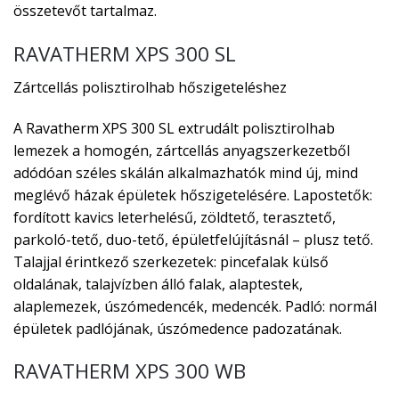
összetevőt tartalmaz.
RAVATHERM XPS 300 SL
Zártcellás polisztirolhab hőszigeteléshez
A Ravatherm XPS 300 SL extrudált polisztirolhab
lemezek a homogén, zártcellás anyagszerkezetből
adódóan széles skálán alkalmazhatók mind új, mind
meglévő házak épületek hőszigetelésére. Lapostetők:
fordított kavics leterhelésű, zöldtető, terasztető,
parkoló-tető, duo-tető, épületfelújításnál – plusz tető.
Talajjal érintkező szerkezetek: pincefalak külső
oldalának, talajvízben álló falak, alaptestek,
alaplemezek, úszómedencék, medencék. Padló: normál
épületek padlójának, úszómedence padozatának.
RAVATHERM XPS 300 WB