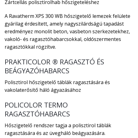
Zártcellás polisztirolhab hőszigeteléshez
A Ravatherm XPS 300 WB hőszigetelő lemezek felülete
gyárilag érdesített, amely nagyszilárdságú tapadást
eredményez monolit beton, vasbeton szerkezetekhez,
vakoló- és ragasztóhabarcsokkal, oldószermentes
ragasztókkal rögzítve.
PRAKTICOLOR ® RAGASZTÓ ÉS
BEÁGYAZÓHABARCS
Polisztirol hőszigetelő táblák ragasztására és
vakolaterősítő háló ágyazásához
POLICOLOR TERMO
RAGASZTÓHABARCS
Hőszigetelő rendszer tagja a polisztirol táblák
ragasztására és az üvegháló beágyazására.