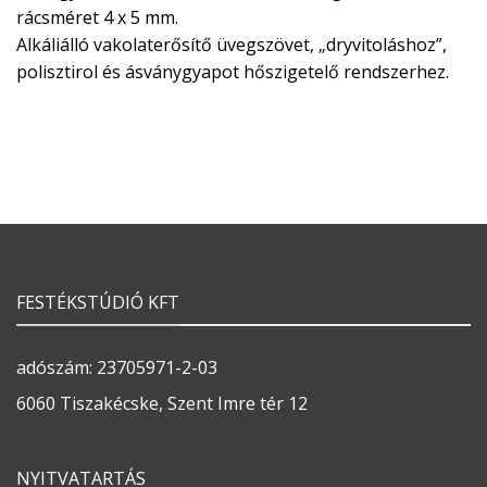
rácsméret 4 x 5 mm.
Alkáliálló vakolaterősítő üvegszövet, „dryvitoláshoz”,
polisztirol és ásványgyapot hőszigetelő rendszerhez.
FESTÉKSTÚDIÓ KFT
adószám: 23705971-2-03
6060 Tiszakécske, Szent Imre tér 12
NYITVATARTÁS