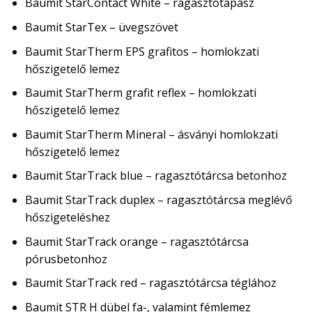
Baumit StarContact White – ragasztótapasz
Baumit StarTex – üvegszövet
Baumit StarTherm EPS grafitos – homlokzati
hőszigetelő lemez
Baumit StarTherm grafit reflex – homlokzati
hőszigetelő lemez
Baumit StarTherm Mineral – ásványi homlokzati
hőszigetelő lemez
Baumit StarTrack blue – ragasztótárcsa betonhoz
Baumit StarTrack duplex – ragasztótárcsa meglévő
hőszigeteléshez
Baumit StarTrack orange – ragasztótárcsa
pórusbetonhoz
Baumit StarTrack red – ragasztótárcsa téglához
Baumit STR H dübel fa-, valamint fémlemez