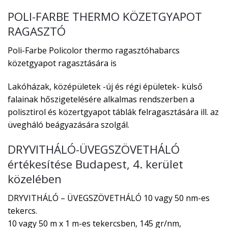
POLI-FARBE THERMO KÖZETGYAPOT
RAGASZTÓ
Poli-Farbe Policolor thermo ragasztóhabarcs
közetgyapot ragasztására is
Lakóházak, középületek -új és régi épületek- külső
falainak hőszigetelésére alkalmas rendszerben a
polisztirol és közertgyapot táblák felragasztására ill. az
üvegháló beágyazására szolgál.
DRYVITHÁLÓ-ÜVEGSZÖVETHÁLÓ
értékesítése Budapest, 4. kerület
közelében
DRYVITHÁLÓ – ÜVEGSZÖVETHÁLÓ 10 vagy 50 nm-es
tekercs.
10 vagy 50 m x 1 m-es tekercsben, 145 gr/nm,