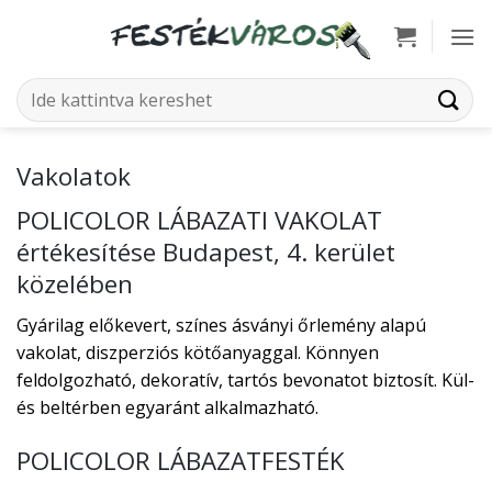
Skip
to
content
Keresés
a
következőre:
Vakolatok
POLICOLOR LÁBAZATI VAKOLAT
értékesítése Budapest, 4. kerület
közelében
Gyárilag előkevert, színes ásványi őrlemény alapú
vakolat, diszperziós kötőanyaggal. Könnyen
feldolgozható, dekoratív, tartós bevonatot biztosít. Kül-
és beltérben egyaránt alkalmazható.
POLICOLOR LÁBAZATFESTÉK