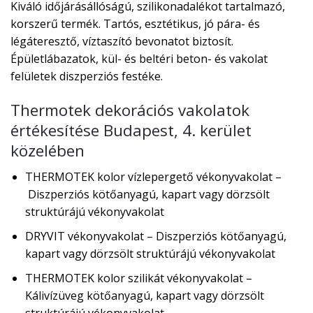
Kiváló időjárásállóságú, szilikonadalékot tartalmazó,
korszerű termék. Tartós, esztétikus, jó pára- és
légáteresztő, víztaszító bevonatot biztosít.
Épületlábazatok, kül- és beltéri beton- és vakolat
felületek diszperziós festéke.
Thermotek dekorációs vakolatok
értékesítése Budapest, 4. kerület
közelében
THERMOTEK kolor vízlepergető vékonyvakolat –
Diszperziós kötőanyagú, kapart vagy dörzsölt
struktúrájú vékonyvakolat
DRYVIT vékonyvakolat – Diszperziós kötőanyagú,
kapart vagy dörzsölt struktúrájú vékonyvakolat
THERMOTEK kolor szilikát vékonyvakolat –
Kálivízüveg kötőanyagú, kapart vagy dörzsölt
struktúrájú vékonyvakolat