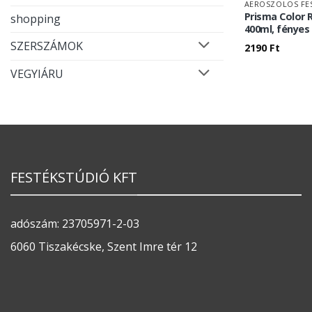
AEROSZOLOS FE
Prisma Color 
shopping
400ml, fényes
SZERSZÁMOK
2190
Ft
VEGYIÁRU
FESTÉKSTÚDIÓ KFT
adószám: 23705971-2-03
6060 Tiszakécske, Szent Imre tér 12