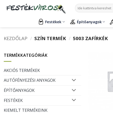
Skip
Keresés
to
a
content
következőre:
Festékek
Építőanyagok
KEZDŐLAP
/
SZÍN TERMÉK
/
5003 ZAFÍRKÉK
TERMÉKKATEGÓRIÁK
AKCIÓS TERMÉKEK
AUTÓFÉNYEZÉSI ANYAGOK
ÉPÍTŐANYAGOK
FESTÉKEK
KIEMELT TERMÉKEINK