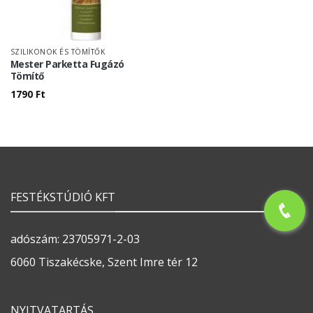
SZILIKONOK ÉS TÖMÍTŐK
Mester Parketta Fugázó
Tömítő
1790
Ft
FESTÉKSTÚDIÓ KFT
adószám: 23705971-2-03
6060 Tiszakécske, Szent Imre tér 12
NYITVATARTÁS