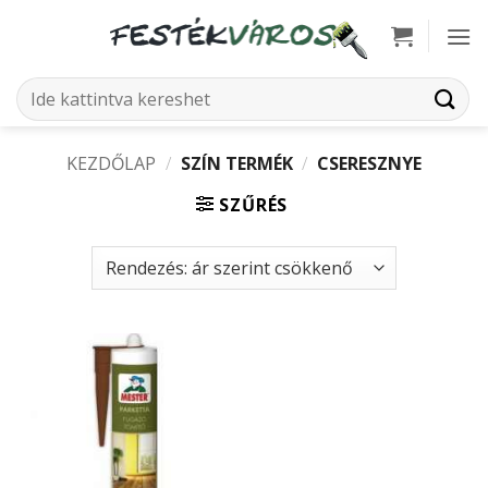
Skip
to
content
Keresés
a
következőre:
KEZDŐLAP
/
SZÍN TERMÉK
/
CSERESZNYE
SZŰRÉS