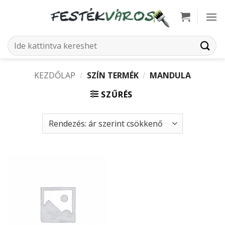
Skip
to
content
Keresés
a
következőre:
KEZDŐLAP
/
SZÍN TERMÉK
/
MANDULA
SZŰRÉS