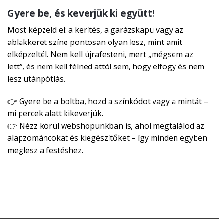
Gyere be, és keverjük ki együtt!
Most képzeld el: a kerítés, a garázskapu vagy az
ablakkeret színe pontosan olyan lesz, mint amit
elképzeltél. Nem kell újrafesteni, mert „mégsem az
lett”, és nem kell félned attól sem, hogy elfogy és nem
lesz utánpótlás.
👉 Gyere be a boltba, hozd a színkódot vagy a mintát –
mi percek alatt kikeverjük.
👉 Nézz körül webshopunkban is, ahol megtalálod az
alapzománcokat és kiegészítőket – így minden egyben
meglesz a festéshez.