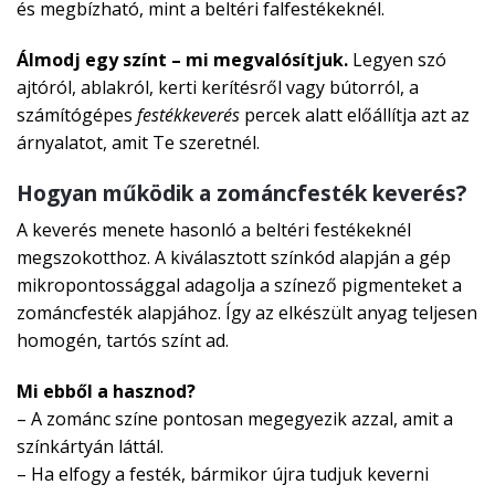
és megbízható, mint a beltéri falfestékeknél.
Álmodj egy színt – mi megvalósítjuk.
Legyen szó
ajtóról, ablakról, kerti kerítésről vagy bútorról, a
számítógépes
festékkeverés
percek alatt előállítja azt az
árnyalatot, amit Te szeretnél.
Hogyan működik a zománcfesték keverés?
A keverés menete hasonló a beltéri festékeknél
megszokotthoz. A kiválasztott színkód alapján a gép
mikropontossággal adagolja a színező pigmenteket a
zománcfesték alapjához. Így az elkészült anyag teljesen
homogén, tartós színt ad.
Mi ebből a hasznod?
– A zománc színe pontosan megegyezik azzal, amit a
színkártyán láttál.
– Ha elfogy a festék, bármikor újra tudjuk keverni