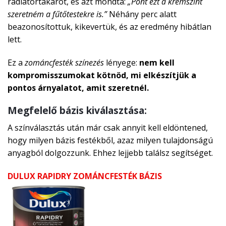
radiátortakarót, és azt mondta:
„Pont ezt a krémszínt
szeretném a fűtőtestekre is.”
Néhány perc alatt
beazonosítottuk, kikevertük, és az eredmény hibátlan
lett.
Ez a
zománcfesték színezés
lényege:
nem kell
kompromisszumokat kötnöd, mi elkészítjük a
pontos árnyalatot, amit szeretnél.
Megfelelő bázis kiválasztása:
A színválasztás után már csak annyit kell eldöntened,
hogy milyen bázis festékből, azaz milyen tulajdonságú
anyagból dolgozzunk. Ehhez lejjebb találsz segítséget.
DULUX RAPIDRY ZOMÁNCFESTÉK BÁZIS