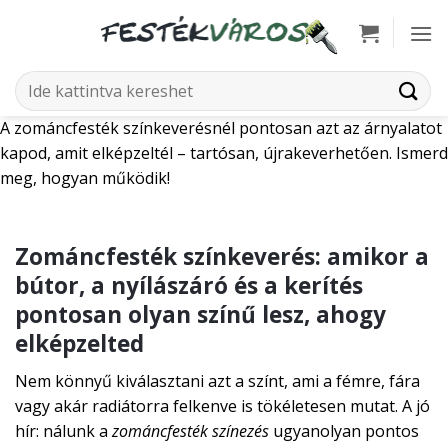
Skip
to
content
Keresés
a
A zománcfesték színkeverésnél pontosan azt az árnyalatot
következőre:
kapod, amit elképzeltél – tartósan, újrakeverhetően. Ismerd
meg, hogyan működik!
Zománcfesték színkeverés: amikor a
bútor, a nyílászáró és a kerítés
pontosan olyan színű lesz, ahogy
elképzelted
Nem könnyű kiválasztani azt a színt, ami a fémre, fára
vagy akár radiátorra felkenve is tökéletesen mutat. A jó
hír: nálunk a
zománcfesték színezés
ugyanolyan pontos