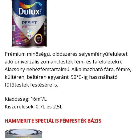
Prémium minőségű, oldószeres selyemfényűfelületet
adó univerzális zománcfesték fém- és fafelületekre.
Alacsony nehézfémtartalmú. Alkalmazható fára, fémre,
kültéren, beltéren egyaránt. 90°C-ig használható
fűtőtestek festésére is.
Kiadósság: 16m”/L
Kiszerelések: 0,7L és 2,5L
HAMMERITE SPECIÁLIS FÉMFESTÉK BÁZIS