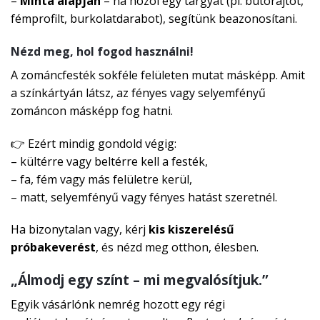
–
Minta alapján
– ha hozol egy tárgyat (pl. bútorajtót,
fémprofilt, burkolatdarabot), segítünk beazonosítani.
Nézd meg, hol fogod használni!
A zománcfesték sokféle felületen mutat másképp. Amit
a színkártyán látsz, az fényes vagy selyemfényű
zománcon másképp fog hatni.
👉 Ezért mindig gondold végig:
– kültérre vagy beltérre kell a festék,
– fa, fém vagy más felületre kerül,
– matt, selyemfényű vagy fényes hatást szeretnél.
Ha bizonytalan vagy, kérj
kis kiszerelésű
próbakeverést
, és nézd meg otthon, élesben.
„Álmodj egy színt – mi megvalósítjuk.”
Egyik vásárlónk nemrég hozott egy régi