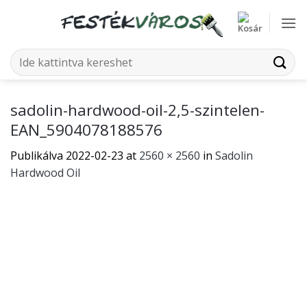
Skip
to
content
Keresés
a
következőre:
sadolin-hardwood-oil-2,5-szintelen-
EAN_5904078188576
Publikálva
2022-02-23
at
2560 × 2560
in
Sadolin
Hardwood Oil