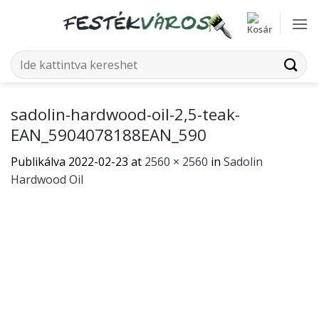
Skip
to
content
Keresés
a
következőre:
sadolin-hardwood-oil-2,5-teak-
EAN_5904078188EAN_590
Publikálva
2022-02-23
at
2560 × 2560
in
Sadolin
Hardwood Oil