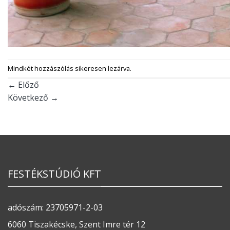
Mindkét hozzászólás sikeresen lezárva.
←
Előző
Következő
→
FESTÉKSTÚDIÓ KFT
adószám: 23705971-2-03
6060 Tiszakécske, Szent Imre tér 12