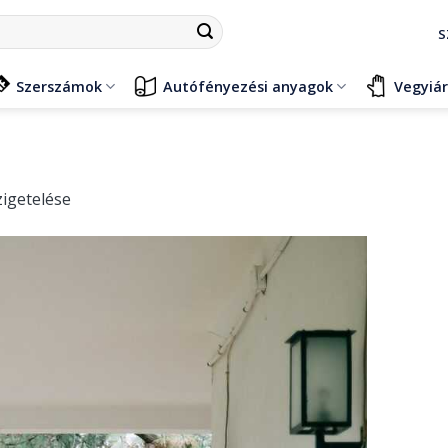
S
Szerszámok
Autófényezési anyagok
Vegyiá
zigetelése