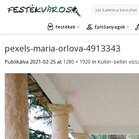
Skip
Keresés
to
a
content
következőre:
Festékek
Építőanyagok
pexels-maria-orlova-4913343
Publikálva
2021-02-25
at
1280 × 1920
in
Kültér-beltér vízs