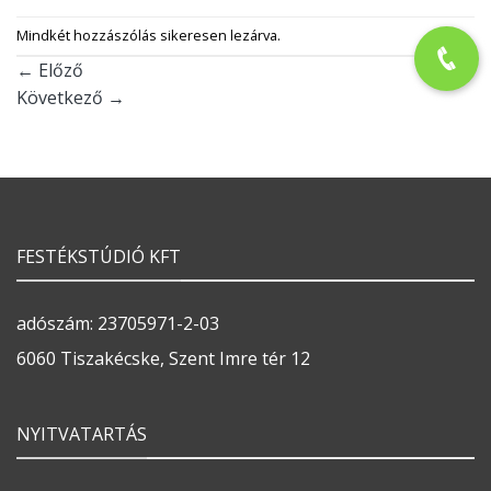
Mindkét hozzászólás sikeresen lezárva.
←
Előző
Következő
→
FESTÉKSTÚDIÓ KFT
adószám: 23705971-2-03
6060 Tiszakécske, Szent Imre tér 12
NYITVATARTÁS