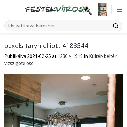
Skip
to
content
Keresés
a
következőre:
pexels-taryn-elliott-4183544
Publikálva
2021-02-25
at
1280 × 1919
in
Kültér-beltér
vízszigetelése