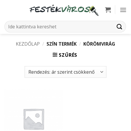
Skip
to
content
Keresés
a
következőre:
KEZDŐLAP
/
SZÍN TERMÉK
/
KÖRÖMVIRÁG
SZŰRÉS