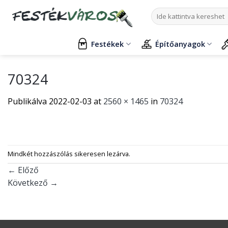
Skip
Keresés
to
a
content
következőre:
Festékek
Építőanyagok
70324
Publikálva
2022-02-03
at
2560 × 1465
in
70324
Mindkét hozzászólás sikeresen lezárva.
←
Előző
Következő
→