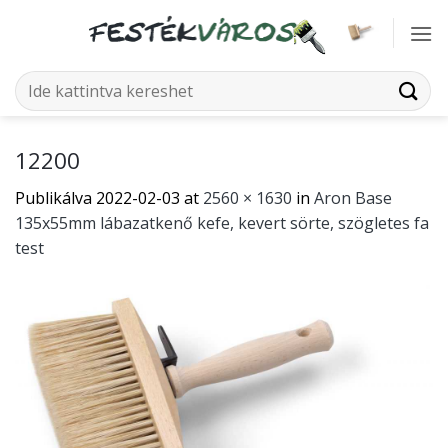
Skip
to
content
Keresés
a
következőre:
12200
Publikálva
2022-02-03
at
2560 × 1630
in
Aron Base
135x55mm lábazatkenő kefe, kevert sörte, szögletes fa
test