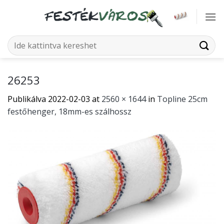
Skip
to
content
Keresés
a
következőre:
26253
Publikálva
2022-02-03
at
2560 × 1644
in
Topline 25cm
festőhenger, 18mm-es szálhossz