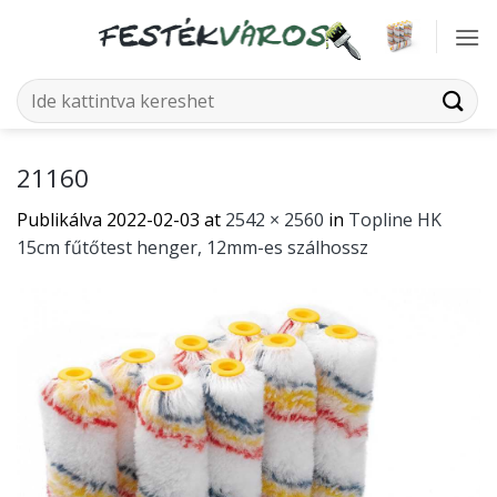
Skip
to
content
Keresés
a
következőre:
21160
Publikálva
2022-02-03
at
2542 × 2560
in
Topline HK
15cm fűtőtest henger, 12mm-es szálhossz