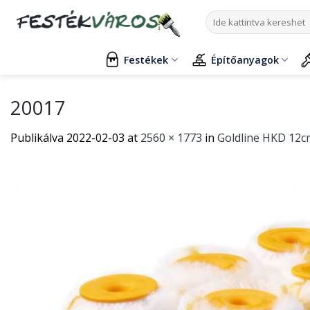
Skip
Keresés
to
a
content
következőre:
Festékek
Építőanyagok
20017
Publikálva
2022-02-03
at
2560 × 1773
in
Goldline HKD 12c