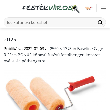
Skip
to
content
Keresés
a
következőre:
20250
Publikálva
2022-02-03
at
2560 × 1378
in
Baseline Cage-
R 23cm BONUS könnyű futású festőhenger, kosaras
nyéllel és póthengerrel