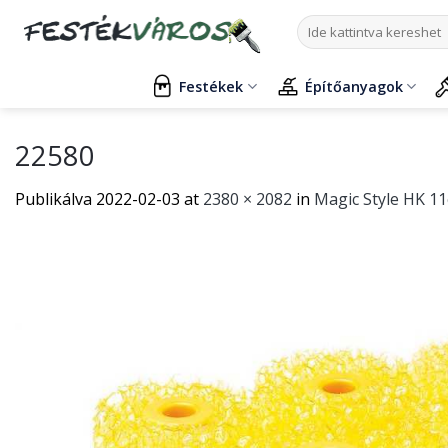
Skip
Keresés
to
a
content
következőre:
Festékek
Építőanyagok
22580
Publikálva
2022-02-03
at
2380 × 2082
in
Magic Style HK 1