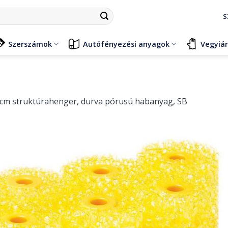
S
Szerszámok
Autófényezési anyagok
Vegyiá
1cm struktúrahenger, durva pórusú habanyag, SB