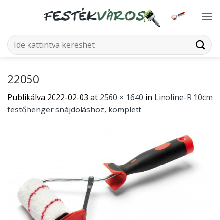
Skip
to
content
Keresés
a
következőre:
22050
Publikálva
2022-02-03
at
2560 × 1640
in
Linoline-R 10cm
festőhenger snájdoláshoz, komplett