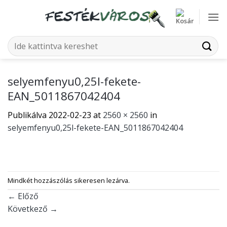
Skip
to
content
Keresés
a
következőre:
selyemfenyu0,25l-fekete-
EAN_5011867042404
Publikálva
2022-02-23
at
2560 × 2560
in
selyemfenyu0,25l-fekete-EAN_5011867042404
Mindkét hozzászólás sikeresen lezárva.
←
Előző
Következő
→