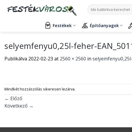
Skip
Keresés
to
a
content
következőre:
Festékek
Építőanyagok
selyemfenyu0,25l-feher-EAN_50
Publikálva
2022-02-23
at
2560 × 2560
in
selyemfenyu0,25
Mindkét hozzászólás sikeresen lezárva.
←
Előző
Következő
→