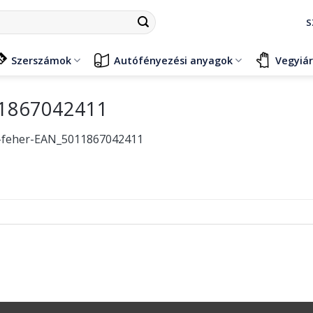
S
Szerszámok
Autófényezési anyagok
Vegyiá
11867042411
l-feher-EAN_5011867042411