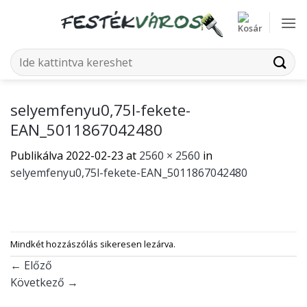
Skip
to
content
Keresés
a
következőre:
selyemfenyu0,75l-fekete-
EAN_5011867042480
Publikálva
2022-02-23
at
2560 × 2560
in
selyemfenyu0,75l-fekete-EAN_5011867042480
Mindkét hozzászólás sikeresen lezárva.
←
Előző
Következő
→