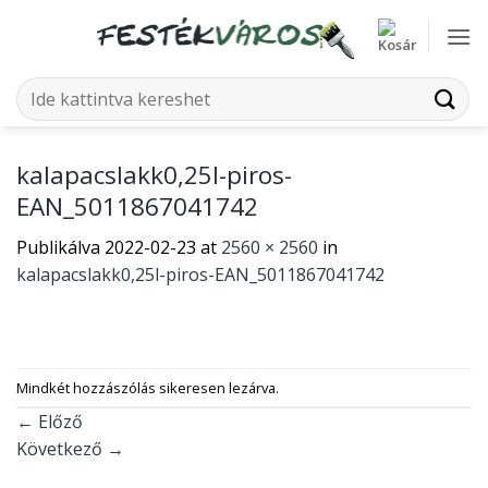
Skip
to
content
Keresés
a
következőre:
kalapacslakk0,25l-piros-
EAN_5011867041742
Publikálva
2022-02-23
at
2560 × 2560
in
kalapacslakk0,25l-piros-EAN_5011867041742
Mindkét hozzászólás sikeresen lezárva.
←
Előző
Következő
→