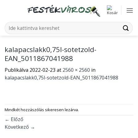
Skip
to
content
Keresés
a
következőre:
kalapacslakk0,75l-sotetzold-
EAN_5011867041988
Publikálva
2022-02-23
at
2560 × 2560
in
kalapacslakk0,75l-sotetzold-EAN_5011867041988
Mindkét hozzászólás sikeresen lezárva.
←
Előző
Következő
→