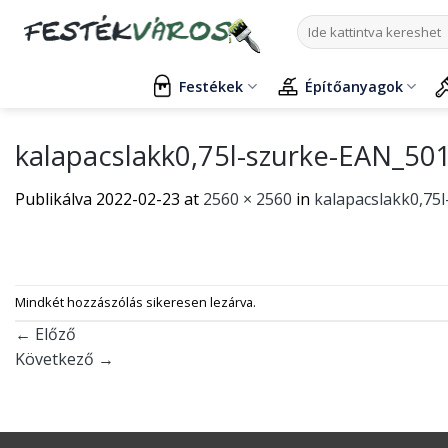
Skip
Keresés
to
a
content
következőre:
Festékek
Építőanyagok
kalapacslakk0,75l-szurke-EAN_5
Publikálva
2022-02-23
at
2560 × 2560
in
kalapacslakk0,75
Mindkét hozzászólás sikeresen lezárva.
←
Előző
Következő
→