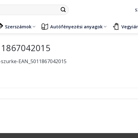
S
Szerszámok
Autófényezési anyagok
Vegyiá
011867042015
l-szurke-EAN_5011867042015