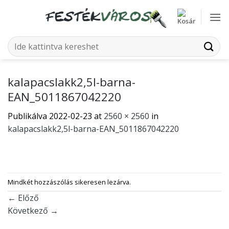
Skip
to
content
Keresés
a
következőre:
kalapacslakk2,5l-barna-
EAN_5011867042220
Publikálva
2022-02-23
at
2560 × 2560
in
kalapacslakk2,5l-barna-EAN_5011867042220
Mindkét hozzászólás sikeresen lezárva.
←
Előző
Következő
→