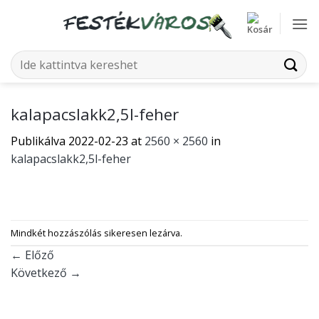
Skip
to
content
Keresés
a
következőre:
kalapacslakk2,5l-feher
Publikálva
2022-02-23
at
2560 × 2560
in
kalapacslakk2,5l-feher
Mindkét hozzászólás sikeresen lezárva.
←
Előző
Következő
→