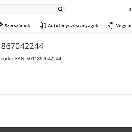
S
Szerszámok
Autófényezési anyagok
Vegyiá
11867042244
-szurke-EAN_5011867042244