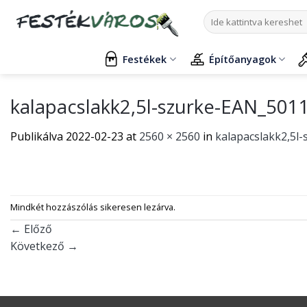
Skip
Keresés
to
a
content
következőre:
Festékek
Építőanyagok
kalapacslakk2,5l-szurke-EAN_50
Publikálva
2022-02-23
at
2560 × 2560
in
kalapacslakk2,5l
Mindkét hozzászólás sikeresen lezárva.
←
Előző
Következő
→